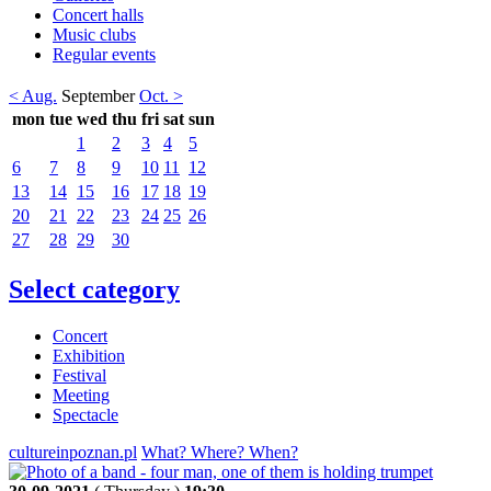
Concert halls
Music clubs
Regular events
< Aug.
September
Oct. >
mon
tue
wed
thu
fri
sat
sun
1
2
3
4
5
6
7
8
9
10
11
12
13
14
15
16
17
18
19
20
21
22
23
24
25
26
27
28
29
30
Select category
Concert
Exhibition
Festival
Meeting
Spectacle
cultureinpoznan.pl
What? Where? When?