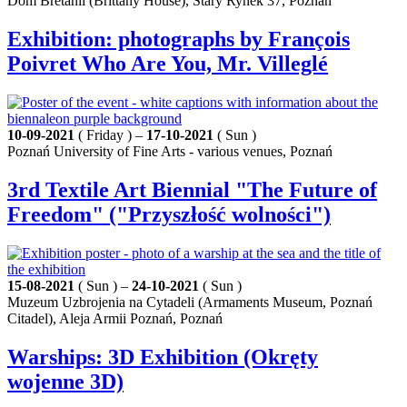
Dom Bretanii (Brittany House), Stary Rynek 37, Poznań
Exhibition: photographs by François
Poivret Who Are You, Mr. Villeglé
10-09-2021
( Friday ) –
17-10-2021
( Sun )
Poznań University of Fine Arts - various venues, Poznań
3rd Textile Art Biennial "The Future of
Freedom" ("Przyszłość wolności")
15-08-2021
( Sun ) –
24-10-2021
( Sun )
Muzeum Uzbrojenia na Cytadeli (Armaments Museum, Poznań
Citadel), Aleja Armii Poznań, Poznań
Warships: 3D Exhibition (Okręty
wojenne 3D)