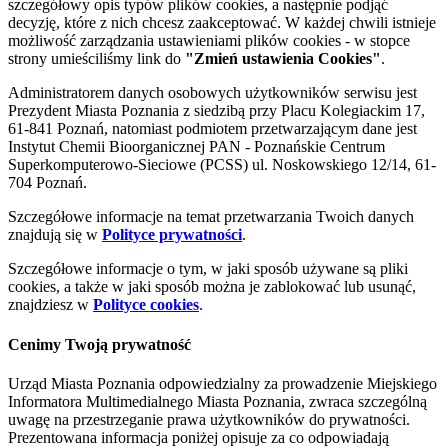
szczegółowy opis typów plików cookies, a następnie podjąć
decyzję, które z nich chcesz zaakceptować. W każdej chwili istnieje
możliwość zarządzania ustawieniami plików cookies - w stopce
strony umieściliśmy link do
"Zmień ustawienia Cookies"
.
Administratorem danych osobowych użytkowników serwisu jest
Prezydent Miasta Poznania z siedzibą przy Placu Kolegiackim 17,
61-841 Poznań, natomiast podmiotem przetwarzającym dane jest
Instytut Chemii Bioorganicznej PAN - Poznańskie Centrum
Superkomputerowo-Sieciowe (PCSS) ul. Noskowskiego 12/14, 61-
704 Poznań.
Szczegółowe informacje na temat przetwarzania Twoich danych
znajdują się w
Polityce prywatności
.
Szczegółowe informacje o tym, w jaki sposób używane są pliki
cookies, a także w jaki sposób można je zablokować lub usunąć,
znajdziesz w
Polityce cookies
.
Cenimy Twoją prywatność
Urząd Miasta Poznania odpowiedzialny za prowadzenie Miejskiego
Informatora Multimedialnego Miasta Poznania, zwraca szczególną
uwagę na przestrzeganie prawa użytkowników do prywatności.
Prezentowana informacja poniżej opisuje za co odpowiadają