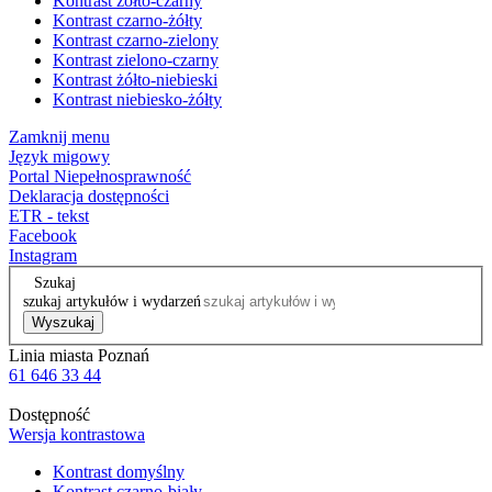
Kontrast żółto-czarny
Kontrast czarno-żółty
Kontrast czarno-zielony
Kontrast zielono-czarny
Kontrast żółto-niebieski
Kontrast niebiesko-żółty
Zamknij menu
Język migowy
Portal Niepełnosprawność
Deklaracja dostępności
ETR - tekst
Facebook
Instagram
Szukaj
szukaj artykułów i wydarzeń
Wyszukaj
Linia miasta Poznań
61 646 33 44
Dostępność
Wersja kontrastowa
Kontrast domyślny
Kontrast czarno-biały