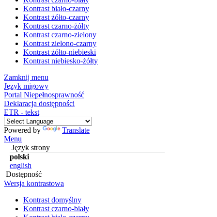
Kontrast biało-czarny
Kontrast żółto-czarny
Kontrast czarno-żółty
Kontrast czarno-zielony
Kontrast zielono-czarny
Kontrast żółto-niebieski
Kontrast niebiesko-żółty
Zamknij menu
Język migowy
Portal Niepełnosprawność
Deklaracja dostępności
ETR - tekst
Powered by
Translate
Menu
Język strony
polski
english
Dostępność
Wersja kontrastowa
Kontrast domyślny
Kontrast czarno-biały