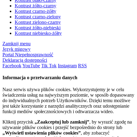
Kontrast biało-czarny
Kontrast żółto-czarny
Kontrast czarno-żółty
Kontrast czarno-zielony
Kontrast zielono-czarny
Kontrast żółto-niebieski
Kontrast niebiesko-żółty
Zamknij menu
Język migowy
Portal Niepełnosprawność
Deklaracja dostępności
Facebook
YouTube
Tik Tok
Instagram
RSS
Informacja o przetwarzaniu danych
Nasz serwis używa plików cookies. Wykorzystujemy je w celu
świadczenia usług na najwyższym poziomie, w sposób dopasowany
do indywidualnych potrzeb Użytkowników. Dzięki temu możliwe
jest także korzystanie z narzędzi analitycznych oraz udostępnianie
funkcji mediów społecznościowych i odtwarzacza wideo.
Kliknij przycisk
„Zaakceptuj lub zamknij”
, by wyrazić zgodę na
używanie plików cookies i przejść bezpośrednio do strony lub
„Wyświetl ustawienia plików cookies”
, aby zobaczyć