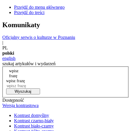
Przejdź do menu głównego
Przejdź do treści
Komunikaty
Oficjalny serwis o kulturze w Poznaniu
|
PL
polski
english
szukaj artykułów i wydarzeń
wpisz
frazę
wpisz frazę
Wyszukaj
Dostępność
Wersja kontrastowa
Kontrast domyślny
Kontrast czarno-biały
Kontrast biało-czarny