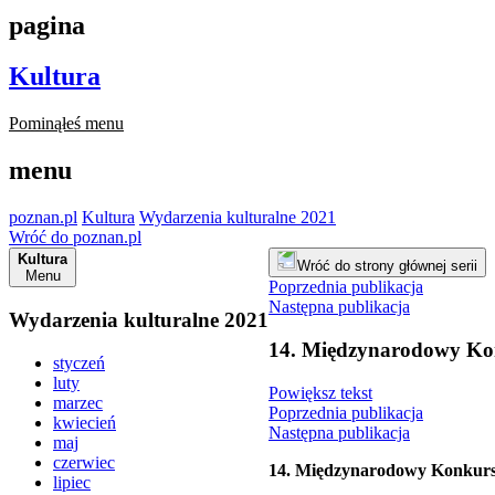
pagina
Kultura
Pominąłeś menu
menu
poznan.pl
Kultura
Wydarzenia kulturalne 2021
Wróć do poznan.pl
Kultura
Wróć do strony głównej serii
Menu
Poprzednia publikacja
Następna publikacja
Wydarzenia kulturalne 2021
14. Międzynarodowy Kon
styczeń
luty
Powiększ tekst
marzec
Poprzednia publikacja
kwiecień
Następna publikacja
maj
czerwiec
14. Międzynarodowy Konkurs 
lipiec