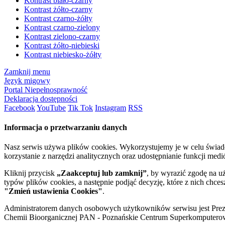
Kontrast biało-czarny
Kontrast żółto-czarny
Kontrast czarno-żółty
Kontrast czarno-zielony
Kontrast zielono-czarny
Kontrast żółto-niebieski
Kontrast niebiesko-żółty
Zamknij menu
Język migowy
Portal Niepełnosprawność
Deklaracja dostępności
Facebook
YouTube
Tik Tok
Instagram
RSS
Informacja o przetwarzaniu danych
Nasz serwis używa plików cookies. Wykorzystujemy je w celu świa
korzystanie z narzędzi analitycznych oraz udostępnianie funkcji me
Kliknij przycisk
„Zaakceptuj lub zamknij”
, by wyrazić zgodę na u
typów plików cookies, a następnie podjąć decyzję, które z nich chce
"Zmień ustawienia Cookies"
.
Administratorem danych osobowych użytkowników serwisu jest Prezyd
Chemii Bioorganicznej PAN - Poznańskie Centrum Superkomputerow