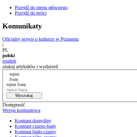
Przejdź do menu głównego
Przejdź do treści
Komunikaty
Oficjalny serwis o kulturze w Poznaniu
|
PL
polski
english
szukaj artykułów i wydarzeń
wpisz
frazę
wpisz frazę
Wyszukaj
Dostępność
Wersja kontrastowa
Kontrast domyślny
Kontrast czarno-biały
Kontrast biało-czarny