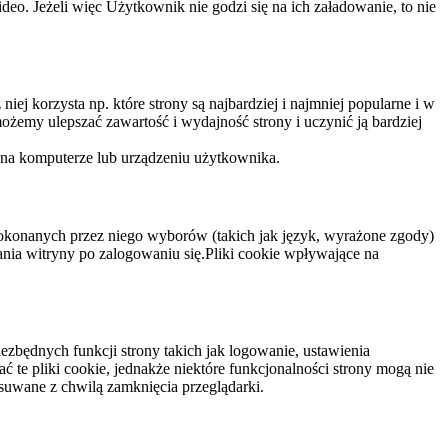
eo. Jeżeli więc Użytkownik nie godzi się na ich załadowanie, to nie
niej korzysta np. które strony są najbardziej i najmniej popularne i w
żemy ulepszać zawartość i wydajność strony i uczynić ją bardziej
 na komputerze lub urządzeniu użytkownika.
dokonanych przez niego wyborów (takich jak język, wyrażone zgody)
wania witryny po zalogowaniu się.Pliki cookie wpływające na
ezbędnych funkcji strony takich jak logowanie, ustawienia
 te pliki cookie, jednakże niektóre funkcjonalności strony mogą nie
suwane z chwilą zamknięcia przeglądarki.