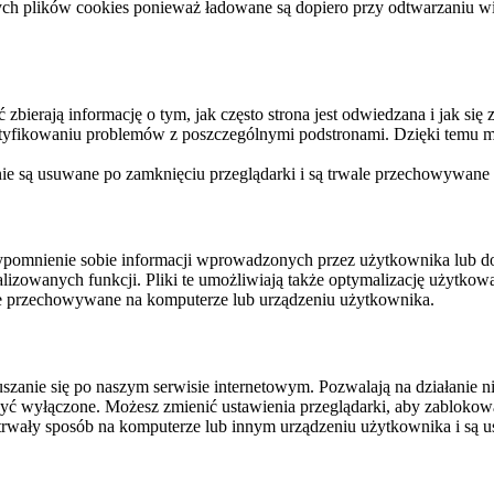
ych plików cookies ponieważ ładowane są dopiero przy odtwarzaniu wid
ierają informację o tym, jak często strona jest odwiedzana i jak się z 
ntyfikowaniu problemów z poszczególnymi podstronami. Dzięki temu mo
 nie są usuwane po zamknięciu przeglądarki i są trwale przechowywane
rzypomnienie sobie informacji wprowadzonych przez użytkownika lub 
nalizowanych funkcji. Pliki te umożliwiają także optymalizację użytko
ale przechowywane na komputerze lub urządzeniu użytkownika.
szanie się po naszym serwisie internetowym. Pozwalają na działanie ni
yć wyłączone. Możesz zmienić ustawienia przeglądarki, aby zablokować
trwały sposób na komputerze lub innym urządzeniu użytkownika i są u