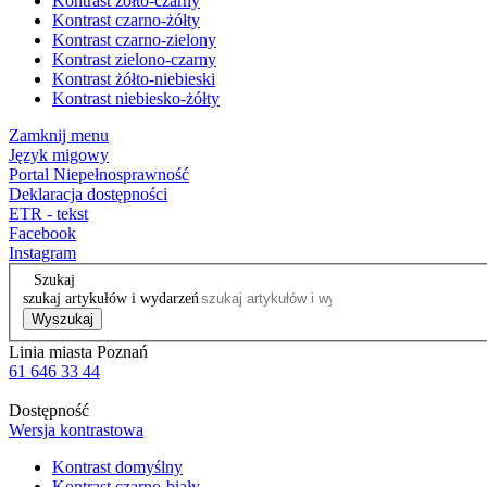
Kontrast żółto-czarny
Kontrast czarno-żółty
Kontrast czarno-zielony
Kontrast zielono-czarny
Kontrast żółto-niebieski
Kontrast niebiesko-żółty
Zamknij menu
Język migowy
Portal Niepełnosprawność
Deklaracja dostępności
ETR - tekst
Facebook
Instagram
Szukaj
szukaj artykułów i wydarzeń
Wyszukaj
Linia miasta Poznań
61 646 33 44
Dostępność
Wersja kontrastowa
Kontrast domyślny
Kontrast czarno-biały