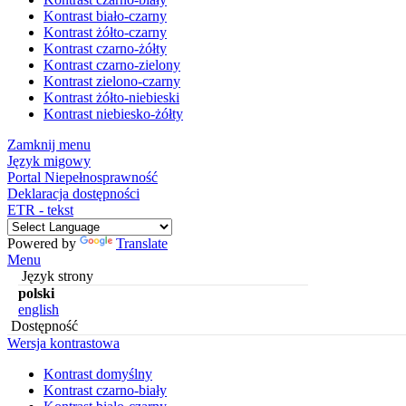
Kontrast biało-czarny
Kontrast żółto-czarny
Kontrast czarno-żółty
Kontrast czarno-zielony
Kontrast zielono-czarny
Kontrast żółto-niebieski
Kontrast niebiesko-żółty
Zamknij menu
Język migowy
Portal Niepełnosprawność
Deklaracja dostępności
ETR - tekst
Powered by
Translate
Menu
Język strony
polski
english
Dostępność
Wersja kontrastowa
Kontrast domyślny
Kontrast czarno-biały