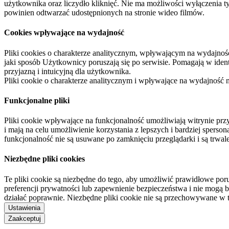
użytkownika oraz liczydło kliknięć. Nie ma możliwości wyłączenia t
powinien odtwarzać udostępnionych na stronie wideo filmów.
Cookies wpływające na wydajność
Pliki cookies o charakterze analitycznym, wpływającym na wydajność zb
jaki sposób Użytkownicy poruszają się po serwisie. Pomagają w ide
przyjazną i intuicyjną dla użytkownika.
Pliki cookie o charakterze analitycznym i wpływające na wydajność
Funkcjonalne pliki
Pliki cookie wpływające na funkcjonalność umożliwiają witrynie p
i mają na celu umożliwienie korzystania z lepszych i bardziej sperso
funkcjonalność nie są usuwane po zamknięciu przeglądarki i są trw
Niezbędne pliki cookies
Te pliki cookie są niezbędne do tego, aby umożliwić prawidłowe poru
preferencji prywatności lub zapewnienie bezpieczeństwa i nie mogą b
działać poprawnie. Niezbędne pliki cookie nie są przechowywane w 
Ustawienia
Zaakceptuj