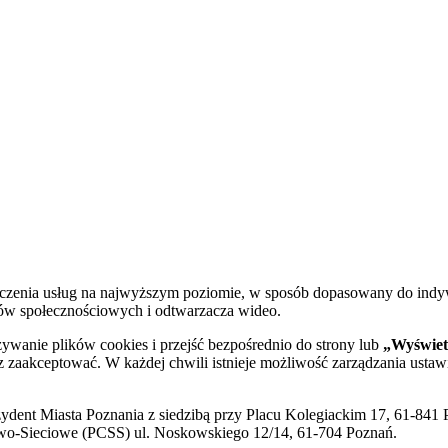
dczenia usług na najwyższym poziomie, w sposób dopasowany do indy
diów społecznościowych i odtwarzacza wideo.
żywanie plików cookies i przejść bezpośrednio do strony lub
„Wyświetl
sz zaakceptować. W każdej chwili istnieje możliwość zarządzania ustaw
ent Miasta Poznania z siedzibą przy Placu Kolegiackim 17, 61-841 P
o-Sieciowe (PCSS) ul. Noskowskiego 12/14, 61-704 Poznań.