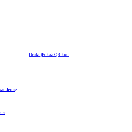
Drukuj
Pokaż QR kod
 pandemię
ata