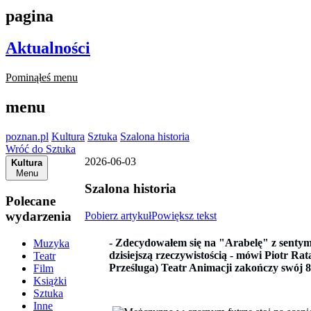
pagina
Aktualności
Pominąłeś menu
menu
poznan.pl
Kultura
Sztuka
Szalona historia
Wróć do Sztuka
2026-06-03
Kultura
Menu
Szalona historia
Polecane
wydarzenia
Pobierz artykuł
Powiększ tekst
-
Zdecydowałem się na "
Arabelę"
z sentym
Muzyka
dzisiejszą rzeczywistością - mówi Piotr Ra
Teatr
Prześluga) Teatr Animacji zakończy swój 80
Film
Książki
Sztuka
Inne