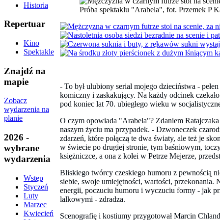
Historia
Próba spektaklu "Arabela", fot. Przemek P 
Repertuar
Kino
Spektakle
Znajdź na
mapie
- To był ulubiony serial mojego dzieciństwa - peł
komiczny i zaskakujący. Na każdy odcinek czekało 
Zobacz
pod koniec lat 70. ubiegłego wieku w socjalistyczn
wydarzenia na
planie
O czym opowiada "Arabela"? Zdaniem Ratajczaka to m
naszym życiu ma przypadek. - Dzwoneczek czarodzi
2026 -
zdarzeń, które połączą te dwa światy, ale też je sk
w świecie po drugiej stronie, tym baśniowym, tocz
wybrane
księżniczce, a ona z kolei w Petrze Mejerze, przedst
wydarzenia
Bliskiego twórcy czeskiego humoru z pewnością nie 
Wstęp
siebie, swoje umiejętności, wartości, przekonania. 
Styczeń
energii, poczuciu humoru i wyczuciu formy - jak p
Luty
lalkowymi - zdradza.
Marzec
Kwiecień
Scenografię i kostiumy przygotował Marcin Chlan