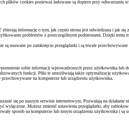
ych plików cookies ponieważ ładowane są dopiero przy odtwarzaniu wid
ierają informację o tym, jak często strona jest odwiedzana i jak się z 
ntyfikowaniu problemów z poszczególnymi podstronami. Dzięki temu mo
 nie są usuwane po zamknięciu przeglądarki i są trwale przechowywane
rzypomnienie sobie informacji wprowadzonych przez użytkownika lub 
nalizowanych funkcji. Pliki te umożliwiają także optymalizację użytko
ale przechowywane na komputerze lub urządzeniu użytkownika.
szanie się po naszym serwisie internetowym. Pozwalają na działanie ni
yć wyłączone. Możesz zmienić ustawienia przeglądarki, aby zablokować
trwały sposób na komputerze lub innym urządzeniu użytkownika i są u