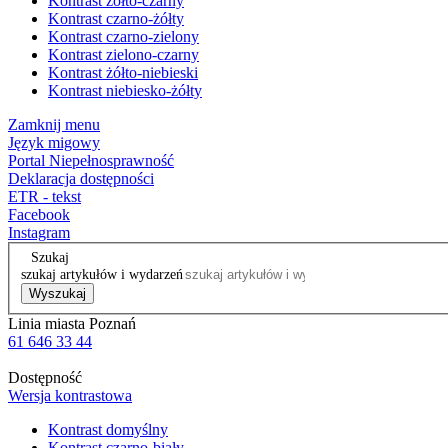
Kontrast żółto-czarny
Kontrast czarno-żółty
Kontrast czarno-zielony
Kontrast zielono-czarny
Kontrast żółto-niebieski
Kontrast niebiesko-żółty
Zamknij menu
Język migowy
Portal Niepełnosprawność
Deklaracja dostępności
ETR - tekst
Facebook
Instagram
Szukaj
szukaj artykułów i wydarzeń
Wyszukaj
Linia miasta Poznań
61 646 33 44
Dostępność
Wersja kontrastowa
Kontrast domyślny
Kontrast czarno-biały