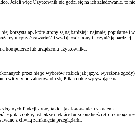
eo. Jeżeli więc Użytkownik nie godzi się na ich załadowanie, to nie
niej korzysta np. które strony są najbardziej i najmniej popularne i w
żemy ulepszać zawartość i wydajność strony i uczynić ją bardziej
 na komputerze lub urządzeniu użytkownika.
dokonanych przez niego wyborów (takich jak język, wyrażone zgody)
wania witryny po zalogowaniu się.Pliki cookie wpływające na
ezbędnych funkcji strony takich jak logowanie, ustawienia
 te pliki cookie, jednakże niektóre funkcjonalności strony mogą nie
suwane z chwilą zamknięcia przeglądarki.