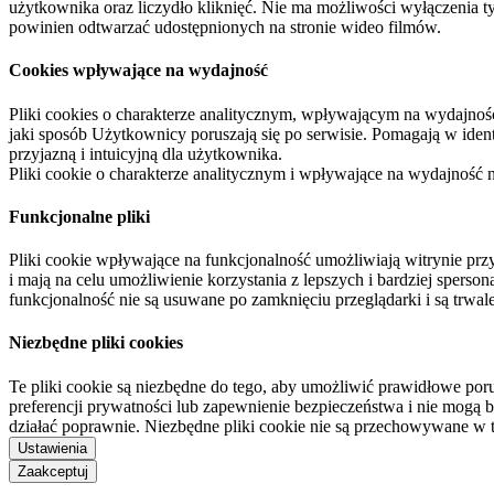
użytkownika oraz liczydło kliknięć. Nie ma możliwości wyłączenia t
powinien odtwarzać udostępnionych na stronie wideo filmów.
Cookies wpływające na wydajność
Pliki cookies o charakterze analitycznym, wpływającym na wydajność zb
jaki sposób Użytkownicy poruszają się po serwisie. Pomagają w ide
przyjazną i intuicyjną dla użytkownika.
Pliki cookie o charakterze analitycznym i wpływające na wydajność
Funkcjonalne pliki
Pliki cookie wpływające na funkcjonalność umożliwiają witrynie p
i mają na celu umożliwienie korzystania z lepszych i bardziej sperso
funkcjonalność nie są usuwane po zamknięciu przeglądarki i są trw
Niezbędne pliki cookies
Te pliki cookie są niezbędne do tego, aby umożliwić prawidłowe poru
preferencji prywatności lub zapewnienie bezpieczeństwa i nie mogą b
działać poprawnie. Niezbędne pliki cookie nie są przechowywane w 
Ustawienia
Zaakceptuj