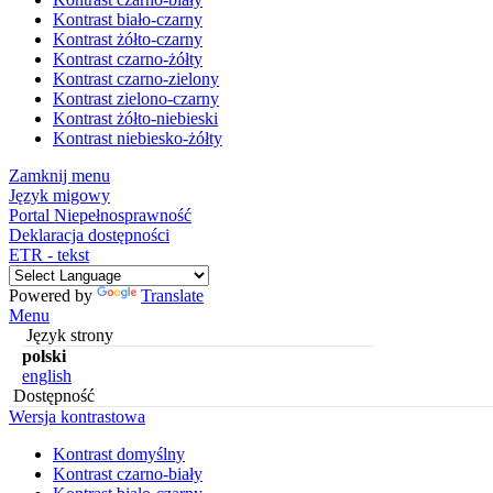
Kontrast biało-czarny
Kontrast żółto-czarny
Kontrast czarno-żółty
Kontrast czarno-zielony
Kontrast zielono-czarny
Kontrast żółto-niebieski
Kontrast niebiesko-żółty
Zamknij menu
Język migowy
Portal Niepełnosprawność
Deklaracja dostępności
ETR - tekst
Powered by
Translate
Menu
Język strony
polski
english
Dostępność
Wersja kontrastowa
Kontrast domyślny
Kontrast czarno-biały