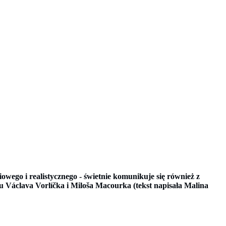
wego i realistycznego - świetnie komunikuje się również z
u Václava Vorlíčka i Miloša Macourka (tekst napisała Malina