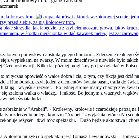
Kaczmarek
en szalonych pomysłów i abstrakcyjnego humoru... Zderzenie realnego 
się z wypiekami na twarzy. W moim dzieciństwie niewiele było takich 
ej Czechosłowacji. Kilka lat później mogliśmy go już oglądać w Polsce
ityczna opowieść o walce dobra i zła, o tym, czy fikcja jest dziś mn
eja Rumburaka, czyli jeden z elementów świata baśni, trafia do świat
onfliktują - wyjaśnia reżyser. - Po jednej stronie mamy chaotyczny świat
y się szalona walka o władzę... i miłość. Bo jednym z ważnych wątków 
awicielu świata ludzi.
zabraknie w "Arabeli". - Królewny, królowie i czarodzieje patrzą na lu
Na tym zderzeniu polega komizm "Arabeli" - wyjaśnia twórca.Na scenie p
rzekonuje reżyser - tkwi moc spektaklu. - Dużo będzie aktorstwa i cho
da.Autorem muzyki do spektaklu jest Tomasz Lewandowski. - Tomasz 