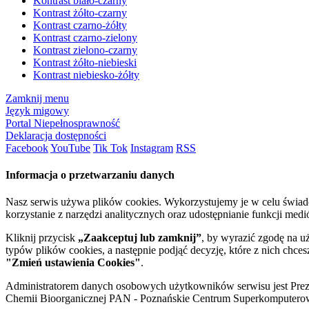
Kontrast biało-czarny
Kontrast żółto-czarny
Kontrast czarno-żółty
Kontrast czarno-zielony
Kontrast zielono-czarny
Kontrast żółto-niebieski
Kontrast niebiesko-żółty
Zamknij menu
Język migowy
Portal Niepełnosprawność
Deklaracja dostępności
Facebook
YouTube
Tik Tok
Instagram
RSS
Informacja o przetwarzaniu danych
Nasz serwis używa plików cookies. Wykorzystujemy je w celu świa
korzystanie z narzędzi analitycznych oraz udostępnianie funkcji me
Kliknij przycisk
„Zaakceptuj lub zamknij”
, by wyrazić zgodę na u
typów plików cookies, a następnie podjąć decyzję, które z nich chce
"Zmień ustawienia Cookies"
.
Administratorem danych osobowych użytkowników serwisu jest Prezyd
Chemii Bioorganicznej PAN - Poznańskie Centrum Superkomputerow