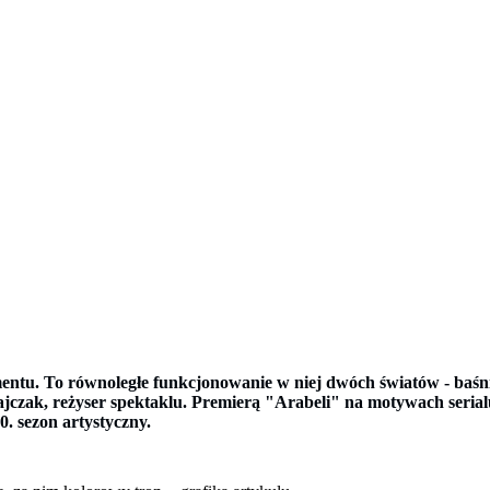
entu. To równoległe funkcjonowanie w niej dwóch światów - baśnio
tajczak, reżyser spektaklu. Premierą "
Arabeli"
na motywach serial
. sezon artystyczny.