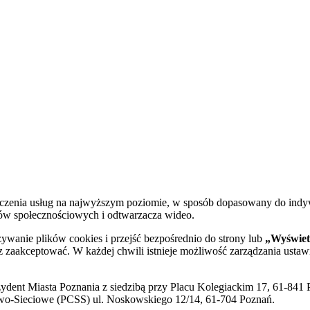
dczenia usług na najwyższym poziomie, w sposób dopasowany do indy
diów społecznościowych i odtwarzacza wideo.
żywanie plików cookies i przejść bezpośrednio do strony lub
„Wyświetl
sz zaakceptować. W każdej chwili istnieje możliwość zarządzania ustaw
ent Miasta Poznania z siedzibą przy Placu Kolegiackim 17, 61-841 P
o-Sieciowe (PCSS) ul. Noskowskiego 12/14, 61-704 Poznań.