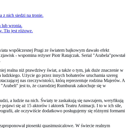
świata współczesnej Pragi ze światem bajkowym dawało efekt
zjawisk - wspomina reżyser Piotr Ratajczak. Serial "Arabela"powstał
.
iej realna niż prawdziwy świat, a także o tym, jak duże znaczenie w
a ludzkiego. Użycie go przez innych bohaterów uruchamia szereg
 otaczającej nas rzeczywistości, którą reprezentuje rodzina Majerów. A
"Arabeli" jest to, że czarodziej Rumburak zakochuje się w
dzi, a ludzie na nich. Światy te zaskakują się nawzajem, weryfikują
ojawi się aż 15 aktorów i aktorek Teatru Animacji. I to w ich sile,
reografii, ale oczywiście dodatkowo posługujemy się różnymi formami
zaproponował piosenki quasimusicalowe. W świecie realnym