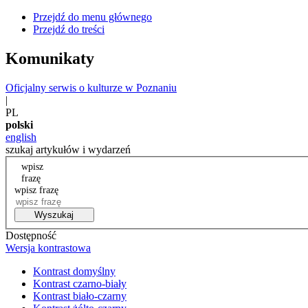
Przejdź do menu głównego
Przejdź do treści
Komunikaty
Oficjalny serwis o kulturze w Poznaniu
|
PL
polski
english
szukaj artykułów i wydarzeń
wpisz
frazę
wpisz frazę
Wyszukaj
Dostępność
Wersja kontrastowa
Kontrast domyślny
Kontrast czarno-biały
Kontrast biało-czarny