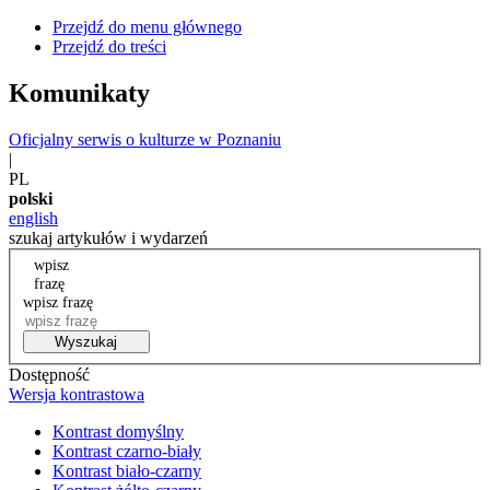
Przejdź do menu głównego
Przejdź do treści
Komunikaty
Oficjalny serwis o kulturze w Poznaniu
|
PL
polski
english
szukaj artykułów i wydarzeń
wpisz
frazę
wpisz frazę
Wyszukaj
Dostępność
Wersja kontrastowa
Kontrast domyślny
Kontrast czarno-biały
Kontrast biało-czarny