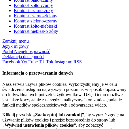
Kontrast biało-czarny
Kontrast żółto-czarny
Kontrast czarno-żółty
Kontrast czarno-zielony
Kontrast zielono-czarny
Kontrast żółto-niebieski
Kontrast niebiesko-żółty
Zamknij menu
Język migowy
Portal Niepełnosprawność
Deklaracja dostępności
Facebook
YouTube
Tik Tok
Instagram
RSS
Informacja o przetwarzaniu danych
Nasz serwis używa plików cookies. Wykorzystujemy je w celu
świadczenia usług na najwyższym poziomie, w sposób dopasowany
do indywidualnych potrzeb Użytkowników. Dzięki temu możliwe
jest także korzystanie z narzędzi analitycznych oraz udostępnianie
funkcji mediów społecznościowych i odtwarzacza wideo.
Kliknij przycisk
„Zaakceptuj lub zamknij”
, by wyrazić zgodę na
używanie plików cookies i przejść bezpośrednio do strony lub
„Wyświetl ustawienia plików cookies”
, aby zobaczyć