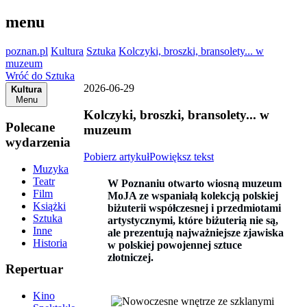
menu
poznan.pl
Kultura
Sztuka
Kolczyki, broszki, bransolety... w
muzeum
Wróć do Sztuka
2026-06-29
Kultura
Menu
Kolczyki, broszki, bransolety... w
Polecane
muzeum
wydarzenia
Pobierz artykuł
Powiększ tekst
Muzyka
Teatr
W Poznaniu otwarto wiosną muzeum
Film
MoJA ze wspaniałą kolekcją polskiej
Książki
biżuterii współczesnej i przedmiotami
Sztuka
artystycznymi, które biżuterią nie są,
Inne
ale prezentują najważniejsze zjawiska
Historia
w polskiej powojennej sztuce
złotniczej.
Repertuar
Kino