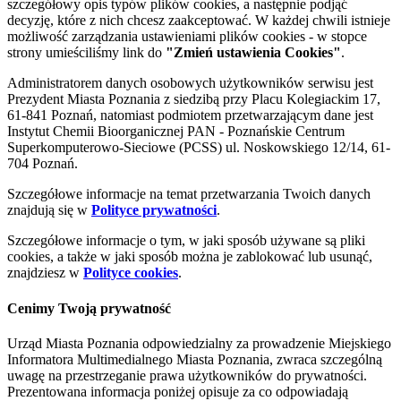
szczegółowy opis typów plików cookies, a następnie podjąć
decyzję, które z nich chcesz zaakceptować. W każdej chwili istnieje
możliwość zarządzania ustawieniami plików cookies - w stopce
strony umieściliśmy link do
"Zmień ustawienia Cookies"
.
Administratorem danych osobowych użytkowników serwisu jest
Prezydent Miasta Poznania z siedzibą przy Placu Kolegiackim 17,
61-841 Poznań, natomiast podmiotem przetwarzającym dane jest
Instytut Chemii Bioorganicznej PAN - Poznańskie Centrum
Superkomputerowo-Sieciowe (PCSS) ul. Noskowskiego 12/14, 61-
704 Poznań.
Szczegółowe informacje na temat przetwarzania Twoich danych
znajdują się w
Polityce prywatności
.
Szczegółowe informacje o tym, w jaki sposób używane są pliki
cookies, a także w jaki sposób można je zablokować lub usunąć,
znajdziesz w
Polityce cookies
.
Cenimy Twoją prywatność
Urząd Miasta Poznania odpowiedzialny za prowadzenie Miejskiego
Informatora Multimedialnego Miasta Poznania, zwraca szczególną
uwagę na przestrzeganie prawa użytkowników do prywatności.
Prezentowana informacja poniżej opisuje za co odpowiadają