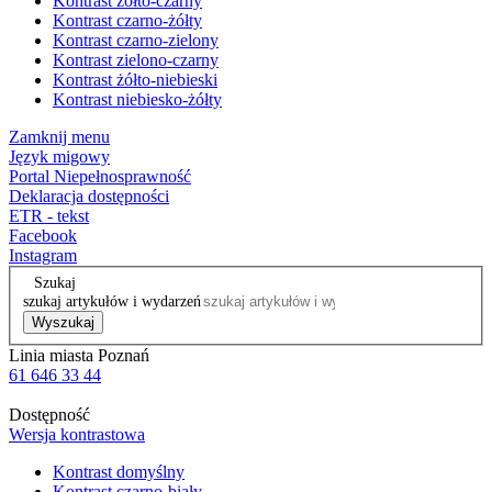
Kontrast żółto-czarny
Kontrast czarno-żółty
Kontrast czarno-zielony
Kontrast zielono-czarny
Kontrast żółto-niebieski
Kontrast niebiesko-żółty
Zamknij menu
Język migowy
Portal Niepełnosprawność
Deklaracja dostępności
ETR - tekst
Facebook
Instagram
Szukaj
szukaj artykułów i wydarzeń
Wyszukaj
Linia miasta Poznań
61 646 33 44
Dostępność
Wersja kontrastowa
Kontrast domyślny
Kontrast czarno-biały