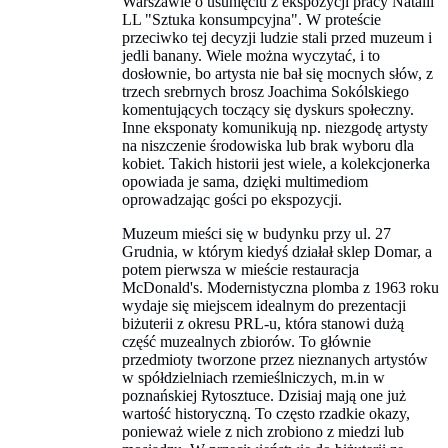
Warszawie o usunięciu z ekspozycji pracy Natalii
LL "Sztuka konsumpcyjna". W proteście
przeciwko tej decyzji ludzie stali przed muzeum i
jedli banany. Wiele można wyczytać, i to
dosłownie, bo artysta nie bał się mocnych słów, z
trzech srebrnych brosz Joachima Sokólskiego
komentujących toczący się dyskurs społeczny.
Inne eksponaty komunikują np. niezgodę artysty
na niszczenie środowiska lub brak wyboru dla
kobiet. Takich historii jest wiele, a kolekcjonerka
opowiada je sama, dzięki multimediom
oprowadzając gości po ekspozycji.
Muzeum mieści się w budynku przy ul. 27
Grudnia, w którym kiedyś działał sklep Domar, a
potem pierwsza w mieście restauracja
McDonald's. Modernistyczna plomba z 1963 roku
wydaje się miejscem idealnym do prezentacji
biżuterii z okresu PRL-u, która stanowi dużą
część muzealnych zbiorów. To głównie
przedmioty tworzone przez nieznanych artystów
w spółdzielniach rzemieślniczych, m.in w
poznańskiej Rytosztuce. Dzisiaj mają one już
wartość historyczną. To często rzadkie okazy,
ponieważ wiele z nich zrobiono z miedzi lub