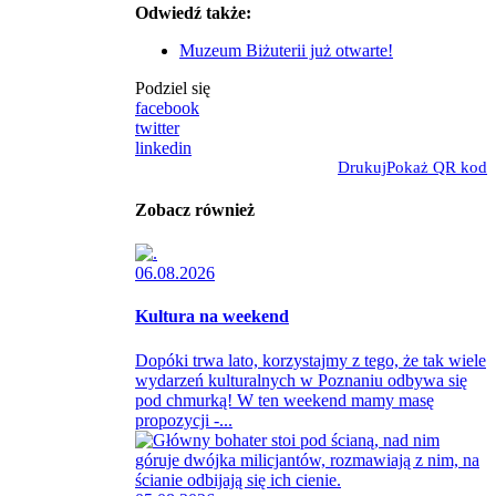
Odwiedź także:
Muzeum Biżuterii już otwarte!
Podziel się
facebook
twitter
linkedin
Drukuj
Pokaż QR kod
Zobacz również
06.08.2026
Kultura na weekend
Dopóki trwa lato, korzystajmy z tego, że tak wiele
wydarzeń kulturalnych w Poznaniu odbywa się
pod chmurką! W ten weekend mamy masę
propozycji -...