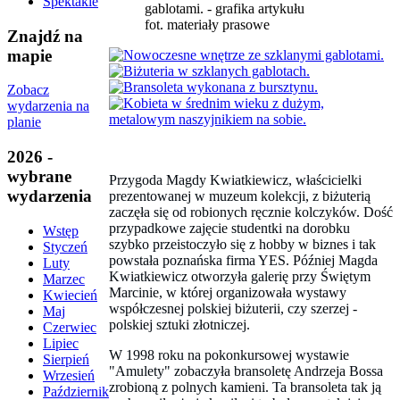
Spektakle
fot. materiały prasowe
Znajdź na
mapie
Zobacz
wydarzenia na
planie
2026 -
wybrane
Przygoda Magdy Kwiatkiewicz, właścicielki
wydarzenia
prezentowanej w muzeum kolekcji, z biżuterią
zaczęła się od robionych ręcznie kolczyków. Dość
przypadkowe zajęcie studentki na dorobku
Wstęp
szybko przeistoczyło się z hobby w biznes i tak
Styczeń
powstała poznańska firma YES. Później Magda
Luty
Kwiatkiewicz otworzyła galerię przy Świętym
Marzec
Marcinie, w której organizowała wystawy
Kwiecień
współczesnej polskiej biżuterii, czy szerzej -
Maj
polskiej sztuki złotniczej.
Czerwiec
Lipiec
W 1998 roku na pokonkursowej wystawie
Sierpień
"Amulety" zobaczyła bransoletę Andrzeja Bossa
Wrzesień
zrobioną z polnych kamieni. Ta bransoleta tak ją
Październik