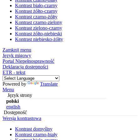
Kontrast biało-czarny
Kontrast żółto-czarny
Kontrast czarno-żółty
Kontrast czarno-zielony
Kontrast zielono-czarny
Kontrast żółto-niebieski
Kontrast niebiesko-żółty
Zamknij menu
Język migowy
Portal Niepełnosprawność
Deklaracja dostępności
ETR - tekst
Powered by
Translate
Menu
Język strony
polski
english
Dostępność
Wersja kontrastowa
Kontrast domyślny
Kontrast czarno-biały