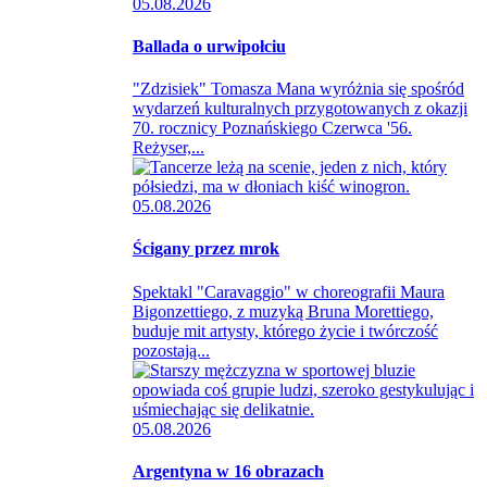
05.08.2026
Ballada o urwipołciu
"Zdzisiek" Tomasza Mana wyróżnia się spośród
wydarzeń kulturalnych przygotowanych z okazji
70. rocznicy Poznańskiego Czerwca '56.
Reżyser,...
05.08.2026
Ścigany przez mrok
Spektakl "Caravaggio" w choreografii Maura
Bigonzettiego, z muzyką Bruna Morettiego,
buduje mit artysty, którego życie i twórczość
pozostają...
05.08.2026
Argentyna w 16 obrazach