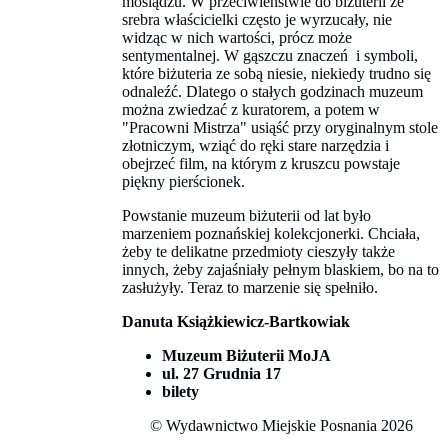
mosiądzu. W przeciwieństwie do biżuterii ze
srebra właścicielki często je wyrzucały, nie
widząc w nich wartości, prócz może
sentymentalnej. W gąszczu znaczeń i symboli,
które biżuteria ze sobą niesie, niekiedy trudno się
odnaleźć. Dlatego o stałych godzinach muzeum
można zwiedzać z kuratorem, a potem w
"Pracowni Mistrza" usiąść przy oryginalnym stole
złotniczym, wziąć do ręki stare narzędzia i
obejrzeć film, na którym z kruszcu powstaje
piękny pierścionek.
Powstanie muzeum biżuterii od lat było
marzeniem poznańskiej kolekcjonerki. Chciała,
żeby te delikatne przedmioty cieszyły także
innych, żeby zajaśniały pełnym blaskiem, bo na to
zasłużyły. Teraz to marzenie się spełniło.
Danuta Książkiewicz-Bartkowiak
Muzeum Biżuterii MoJA
ul. 27 Grudnia 17
bilety
© Wydawnictwo Miejskie Posnania 2026