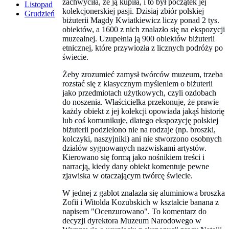
zachwyciła, że ją kupiła, i to był początek jej
Listopad
kolekcjonerskiej pasji. Dzisiaj zbiór polskiej
Grudzień
biżuterii Magdy Kwiatkiewicz liczy ponad 2 tys.
obiektów, a 1600 z nich znalazło się na ekspozycji
muzealnej. Uzupełnia ją 900 obiektów biżuterii
etnicznej, które przywiozła z licznych podróży po
świecie.
Żeby zrozumieć zamysł twórców muzeum, trzeba
rozstać się z klasycznym myśleniem o biżuterii
jako przedmiotach użytkowych, czyli ozdobach
do noszenia. Właścicielka przekonuje, że prawie
każdy obiekt z jej kolekcji opowiada jakąś historię
lub coś komunikuje, dlatego ekspozycję polskiej
biżuterii podzielono nie na rodzaje (np. broszki,
kolczyki, naszyjniki) ani nie stworzono osobnych
działów sygnowanych nazwiskami artystów.
Kierowano się formą jako nośnikiem treści i
narracją, kiedy dany obiekt komentuje pewne
zjawiska w otaczającym twórcę świecie.
W jednej z gablot znalazła się aluminiowa broszka
Zofii i Witolda Kozubskich w kształcie banana z
napisem "Ocenzurowano". To komentarz do
decyzji dyrektora Muzeum Narodowego w