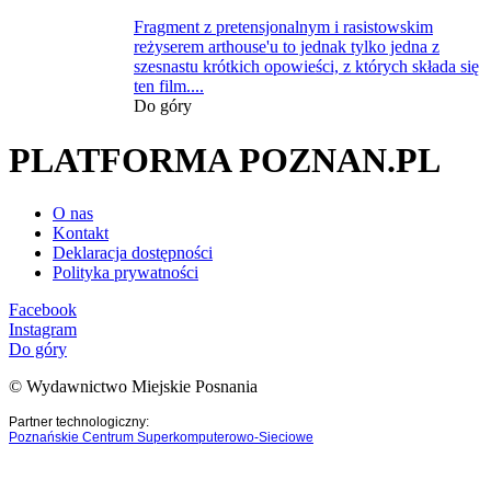
Fragment z pretensjonalnym i rasistowskim
reżyserem arthouse'u to jednak tylko jedna z
szesnastu krótkich opowieści, z których składa się
ten film....
Do góry
PLATFORMA POZNAN.PL
O nas
Kontakt
Deklaracja dostępności
Polityka prywatności
Facebook
Instagram
Do góry
© Wydawnictwo Miejskie Posnania
Partner technologiczny:
Poznańskie Centrum Superkomputerowo-Sieciowe