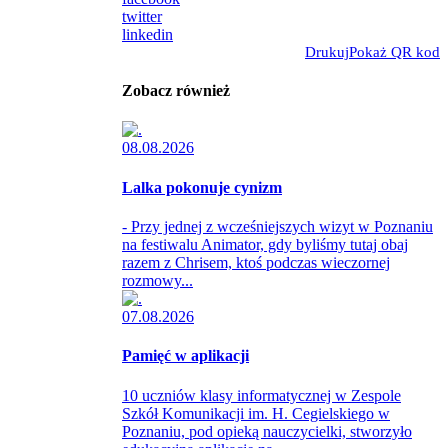
twitter
linkedin
Drukuj
Pokaż QR kod
Zobacz również
08.08.2026
Lalka pokonuje cynizm
- Przy jednej z wcześniejszych wizyt w Poznaniu
na festiwalu Animator, gdy byliśmy tutaj obaj
razem z Chrisem, ktoś podczas wieczornej
rozmowy...
07.08.2026
Pamięć w aplikacji
10 uczniów klasy informatycznej w Zespole
Szkół Komunikacji im. H. Cegielskiego w
Poznaniu, pod opieką nauczycielki, stworzyło