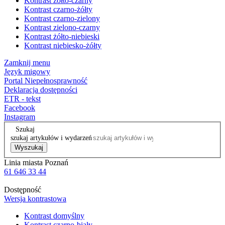
Kontrast żółto-czarny
Kontrast czarno-żółty
Kontrast czarno-zielony
Kontrast zielono-czarny
Kontrast żółto-niebieski
Kontrast niebiesko-żółty
Zamknij menu
Język migowy
Portal Niepełnosprawność
Deklaracja dostępności
ETR - tekst
Facebook
Instagram
Szukaj
szukaj artykułów i wydarzeń
Wyszukaj
Linia miasta Poznań
61 646 33 44
Dostępność
Wersja kontrastowa
Kontrast domyślny
Kontrast czarno-biały