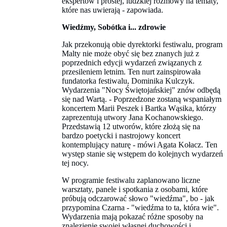
ekspertów i prostej, ludzkiej rozmowy na tematy,
które nas uwierają - zapowiada.
Wiedźmy, Sobótka i... zdrowie
Jak przekonują obie dyrektorki festiwalu, program
Malty nie może obyć się bez znanych już z
poprzednich edycji wydarzeń związanych z
przesileniem letnim. Ten nurt zainspirowała
fundatorka festiwalu, Dominika Kulczyk.
Wydarzenia "Nocy Świętojańskiej" znów odbędą
się nad Wartą. - Poprzedzone zostaną wspaniałym
koncertem Marii Peszek i Bartka Wąsika, którzy
zaprezentują utwory Jana Kochanowskiego.
Przedstawią 12 utworów, które złożą się na
bardzo poetycki i nastrojowy koncert
kontemplujący naturę - mówi Agata Kołacz. Ten
występ stanie się wstępem do kolejnych wydarzeń
tej nocy.
W programie festiwalu zaplanowano liczne
warsztaty, panele i spotkania z osobami, które
próbują odczarować słowo "wiedźma", bo - jak
przypomina Czarna - "wiedźma to ta, która wie".
Wydarzenia mają pokazać różne sposoby na
znalezienie swojej własnej duchowości i