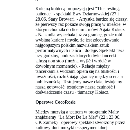
Kolejną kobiecą propozycją jest "This resting,
patience"
-
spektakl Ewy Dziarnowskiej (27 i
28.06, Stary Browar). - Artystka bardzo się cieszy,
że pierwszy raz pokaże swoją pracę w mieście, w
którym chodziła do liceum - mówi Agata Kołacz.
- Na studia wyjechała już za granicę, gdzie robi
wybitną karierę i myślę, że jest zdecydowanie
najgorętszym polskim nazwiskiem sztuk
performatywnych i tańca - dodaje. Spektakl trwa
trzy godziny, podczas których dwie tancerki
tańczą non stop (można wyjść i wrócić w
dowolnym momencie). - Relacja między
tancerkami a widzami opiera się na bliskości i
uważności, rozluźniając granicę między sceną a
publicznością. Testujemy nasze ciała, testujemy
naszą gotowość, testujemy naszą czujność i
doświadczenie czasu - tłumaczy Kołacz.
Operowe CocoRosie
Między muzyką a teatrem w programie Malty
znajdziemy "La Mort De La Mer" (22 i 23.06,
CK Zamek) - operowy spektakl stworzony przez
kultowy duet muzyki eksperymentalnej