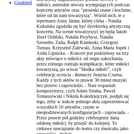
Grudzień
miłości, autorskie utwory występujących podczas
koncertu artystów oraz "piosenki znane i kochane,
które od lat nam towarzyszą". Wśród nich, te z
repertuaru Anny Jantar, której córka - Natalia
Kukulska zgodziła się być dyrektorką artystyczną
koncertu. Na scenie towarzyszyć jej będą Jakub
Józef Orliński, Natalia Przybysz, Natalia
Szroeder, Zalia, Ralph Kaminski, Grzegorz
Turnau, Krzysztof Zalewski, Anna Maria Jopek i
Anita Lipnicka. - Koncert jest podzielony na trzy
akty mówiące o miłości: od etapu zakochania,
przez różnego rodzaju komplikacje, które miłości
towarzyszą, po wiwat "Słodka miłość", czyli
celebrację uczucia - tłumaczy Justyna Czarna.
Każdy z tych aktów to prawie 30 minut muzyki
bez przerw i zapowiedzi. - Nasi wspaniali
kompozytorzy, czyli Adam Sztaba, Paweł
Tomaszewski i Nikola Kołodziejczyk, podjęli się
tego, żeby w trakcie jednego aktu zaprezentować
wszystkich 10 artystów, często w
niespodziewanych konfiguracjach - zapowiada. -
Przez prawie pół godziny celebrujemy daną
odsłonę miłości, by przejść do kolejnej. To
ciekawe nawiązanie do teatru czy musicalu, jako
opowieści - dodaje.