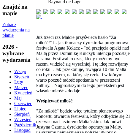
Raynaud de Lage
Znajdź na
mapie
Zobacz
wydarzenia na
planie
Już trzeci raz Malcie przyświeca hasło "Za
miłość!" i - jak tłumaczy dyrektorka programowa
2026 -
festiwalu Agata Kołacz - "od przejęcia opieki nad
wybrane
Maltą przez Dominikę Kulczyk intencja pozostaje
ta sama. Festiwal to czas, kiedy możemy być
wydarzenia
razem, widzieć się wyraźniej, i tę ideę rozwijamy
co roku". Jak przekonuje, trwająca 10 dni Malta
Wstęp
ma być czasem, na który się czeka i w którym
Styczeń
warto poczuć radość spotkania w przestrzeni
Luty
kultury. - Najprostszym do tego pretekstem jest
Marzec
właśnie miłość - dodaje.
Kwiecień
Maj
Wyśpiewać miłość
Czerwiec
Lipiec
"Za miłość" będzie więc tytułem plenerowego
Sierpień
koncertu otwarcia festiwalu, który odbędzie się 21
Wrzesień
czerwca nad Jeziorem Maltańskim. Jak mówi
Październik
Justyna Czarna, dyrektorka operacyjna Malty,
Listopad
usłyszymy najpiękniejsze polskie utwory o