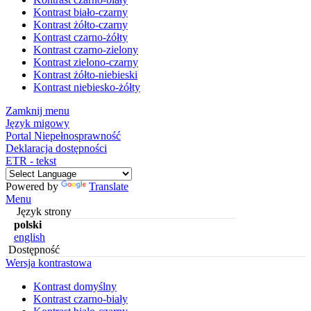
Kontrast biało-czarny
Kontrast żółto-czarny
Kontrast czarno-żółty
Kontrast czarno-zielony
Kontrast zielono-czarny
Kontrast żółto-niebieski
Kontrast niebiesko-żółty
Zamknij menu
Język migowy
Portal Niepełnosprawność
Deklaracja dostępności
ETR - tekst
Powered by
Translate
Menu
Język strony
polski
english
Dostępność
Wersja kontrastowa
Kontrast domyślny
Kontrast czarno-biały