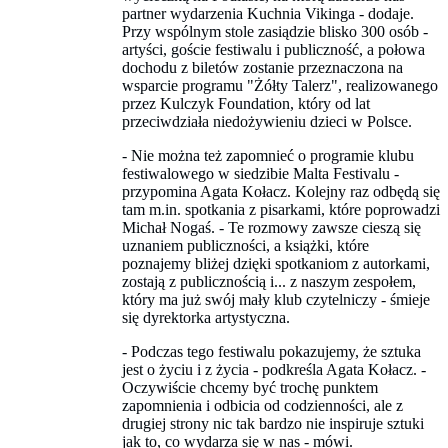
partner wydarzenia Kuchnia Vikinga - dodaje.
Przy wspólnym stole zasiądzie blisko 300 osób -
artyści, goście festiwalu i publiczność, a połowa
dochodu z biletów zostanie przeznaczona na
wsparcie programu "Żółty Talerz", realizowanego
przez Kulczyk Foundation, który od lat
przeciwdziała niedożywieniu dzieci w Polsce.
- Nie można też zapomnieć o programie klubu
festiwalowego w siedzibie Malta Festivalu -
przypomina Agata Kołacz. Kolejny raz odbędą się
tam m.in. spotkania z pisarkami, które poprowadzi
Michał Nogaś. - Te rozmowy zawsze cieszą się
uznaniem publiczności, a książki, które
poznajemy bliżej dzięki spotkaniom z autorkami,
zostają z publicznością i... z naszym zespołem,
który ma już swój mały klub czytelniczy - śmieje
się dyrektorka artystyczna.
- Podczas tego festiwalu pokazujemy, że sztuka
jest o życiu i z życia - podkreśla Agata Kołacz. -
Oczywiście chcemy być trochę punktem
zapomnienia i odbicia od codzienności, ale z
drugiej strony nic tak bardzo nie inspiruje sztuki
jak to, co wydarza się w nas - mówi.