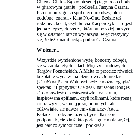
Cinema Club. - Są kwintesencją tego, o co chodzi
w gitarowym graniu - podkreśla Justyna Czarna.
Przed nimi zagra zespół nieco młodszy, ale o
podobnej energii - King No-One. Będzie też
rodzimy akcent, czyli bracia Kacperczyk. - To jest
jedna z lepszych rzeczy, która w polskiej muzyce
się w ostatnich latach wydarzyła, więc cieszymy
się, że też z nami będą - podkreśla Czarna.
W plener...
Wszystkie wymienione wyżej koncerty odbędą
się w zamkniętych halach Międzynarodowych
Targów Poznańskich. A Malta to przecież również
bezpłatne wydarzenia plenerowe. Od niedzieli
(21.06) na Placu Wolności będzie można oglądać
spektakl "Épiphytes" Cie des Chaussons Rouges.
- To opowieść o siostrzeństwie i wsparciu,
inspirowana epifitami, czyli roślinami, które rosną
coraz wyżej, wspinając się po innych, ale
odżywiając się nawzajem - tłumaczy Agata
Kołacz. - To bycie razem, bycie dla siebie
podporą, bycie kimś, kto podciągnie mnie wyżej,
jest bardzo symboliczne - podkreśla.