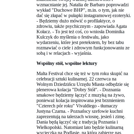
wzmacnianie jej. Natalia de Barbaro poprowadzi
wykład "Duchowe BHP", m.in. o tym, jak nie
dać się złapać w pułapki instagramowej ezoteryki.
- Będziemy dużo mówić o profilaktyce, o
zdrowiu, także psychicznym - zapowiada Agata
Kołacz. - To jest też coś, co wniosła Dominika
Kulczyk do myślenia o festiwalu, jako
wydarzeniu, które jest pretekstem, by bez tabu
rozmawiać o ciele i zdrowym funkcjonowaniu ze
sobą i w relacjach - wyjaśnia.
Wspólny stół, wspólne lektury
Malta Festival chce się też w tym roku skupić na
celebracji sztuki kulinarnej. 22 czerwca na
Wolnym Dziedzińcu Urzędu Miasta odbędzie się
plenerowa kolacja "Dobry Stół". - Doznania
smakowe będziemy łączyć z muzyką na żywo,
ponieważ kolacja inspirowana jest brzmieniem
"Czterech pór roku" Vivaldiego - tłumaczy
Justyna Czarna. - Poznańscy szefowie kuchni
zaprezentują na talerzach wiosnę, jesień i zimę.
Dania będą łączyć się z tradycją Poznania i
Wielkopolski. Natomiast lato będzie kulinarną
wycieczką na Podlasie, na którą zabierze nas