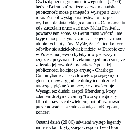
Gwiazdą trzeciego koncertowego dnia (27.06)
będzie Beirut, który nieco starsza maltańska
publiczność może pamiętać z występu z 2007
roku. Zespół wystąpił na festiwalu tuż po
wydaniu debiutanckiego albumu. - Od momentu
gdy zaczęłam pracować przy Malta Festivalu,
powtarzałam sobie, że Beirut musi wrócić - nie
kryje emocji Justyna Czarna. - To jeden z moich
ulubionych artystów. Myślę, że jeśli ten koncert
odbyłby się gdziekolwiek indziej w Europie czy
w Polsce, na pewno byłabym w pierwszym
rzędzie - przyznaje. Przekonuje jednocześnie, że
zależało jej również, by pokazać polskiej
publiczności kolejnego artystę - Charliego
Cunninghama. - To człowiek z przepięknym
głosem, niewiarygodnie dobry technicznie i
tworzący piękne kompozycje - przekonuje.
Wystąpi też duński zespół Efterklang, który
zdaniem Justyny Czarnej "tworzy magiczny
klimat i bawi się dźwiękiem, potrafi czarować i
prezentować na scenie coś więcej niż typowy
koncert".
Ostatni dzień (28.06) uświetni występ legendy
indie rocka - brytyjskiego zespołu Two Door