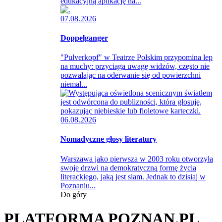
edukacyjną aplikację na...
07.08.2026
Doppelganger
"Pulverkopf" w Teatrze Polskim przypomina lep
na muchy: przyciąga uwagę widzów, często nie
pozwalając na oderwanie się od powierzchni
niemal...
06.08.2026
Nomadyczne głosy literatury
Warszawa jako pierwsza w 2003 roku otworzyła
swoje drzwi na demokratyczną formę życia
literackiego, jaką jest slam. Jednak to dzisiaj w
Poznaniu...
Do góry
PLATFORMA POZNAN.PL