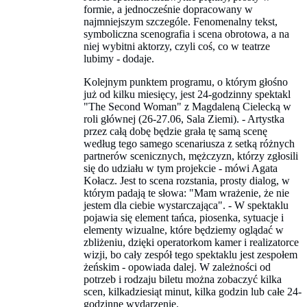
formie, a jednocześnie dopracowany w
najmniejszym szczególe. Fenomenalny tekst,
symboliczna scenografia i scena obrotowa, a na
niej wybitni aktorzy, czyli coś, co w teatrze
lubimy - dodaje.
Kolejnym punktem programu, o którym głośno
już od kilku miesięcy, jest 24-godzinny spektakl
"The Second Woman" z Magdaleną Cielecką w
roli głównej (26-27.06, Sala Ziemi). - Artystka
przez całą dobę będzie grała tę samą scenę
według tego samego scenariusza z setką różnych
partnerów scenicznych, mężczyzn, którzy zgłosili
się do udziału w tym projekcie - mówi Agata
Kołacz. Jest to scena rozstania, prosty dialog, w
którym padają te słowa: "Mam wrażenie, że nie
jestem dla ciebie wystarczająca". - W spektaklu
pojawia się element tańca, piosenka, sytuacje i
elementy wizualne, które będziemy oglądać w
zbliżeniu, dzięki operatorkom kamer i realizatorce
wizji, bo cały zespół tego spektaklu jest zespołem
żeńskim - opowiada dalej. W zależności od
potrzeb i rodzaju biletu można zobaczyć kilka
scen, kilkadziesiąt minut, kilka godzin lub całe 24-
godzinne wydarzenie.