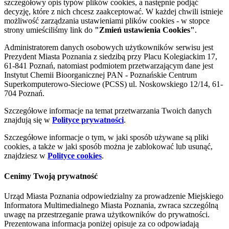
szczegółowy opis typów plików cookies, a następnie podjąć
decyzję, które z nich chcesz zaakceptować. W każdej chwili istnieje
możliwość zarządzania ustawieniami plików cookies - w stopce
strony umieściliśmy link do
"Zmień ustawienia Cookies"
.
Administratorem danych osobowych użytkowników serwisu jest
Prezydent Miasta Poznania z siedzibą przy Placu Kolegiackim 17,
61-841 Poznań, natomiast podmiotem przetwarzającym dane jest
Instytut Chemii Bioorganicznej PAN - Poznańskie Centrum
Superkomputerowo-Sieciowe (PCSS) ul. Noskowskiego 12/14, 61-
704 Poznań.
Szczegółowe informacje na temat przetwarzania Twoich danych
znajdują się w
Polityce prywatności
.
Szczegółowe informacje o tym, w jaki sposób używane są pliki
cookies, a także w jaki sposób można je zablokować lub usunąć,
znajdziesz w
Polityce cookies
.
Cenimy Twoją prywatność
Urząd Miasta Poznania odpowiedzialny za prowadzenie Miejskiego
Informatora Multimedialnego Miasta Poznania, zwraca szczególną
uwagę na przestrzeganie prawa użytkowników do prywatności.
Prezentowana informacja poniżej opisuje za co odpowiadają