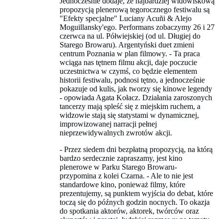
Jednocześnie dodaje, że najbardziej widowiskową
propozycją plenerową tegorocznego festiwalu są
"Efekty specjalne" Luciany Acuñi & Alejo
Moguillansky'ego. Performans zobaczymy 26 i 27
czerwca na ul. Półwiejskiej (od ul. Długiej do
Starego Browaru). Argentyński duet zmieni
centrum Poznania w plan filmowy. - Ta praca
wciąga nas tętnem filmu akcji, daje poczucie
uczestnictwa w czymś, co będzie elementem
historii festiwalu, podnosi tętno, a jednocześnie
pokazuje od kulis, jak tworzy się kinowe legendy
- opowiada Agata Kołacz. Działania zaroszonych
tancerzy mają spleść się z miejskim ruchem, a
widzowie stają się statystami w dynamicznej,
improwizowanej narracji pełnej
nieprzewidywalnych zwrotów akcji.
- Przez siedem dni bezpłatną propozycją, na którą
bardzo serdecznie zapraszamy, jest kino
plenerowe w Parku Starego Browaru-
przypomina z kolei Czarna. - Ale to nie jest
standardowe kino, ponieważ filmy, które
prezentujemy, są punktem wyjścia do debat, które
toczą się do późnych godzin nocnych. To okazja
do spotkania aktorów, aktorek, twórców oraz