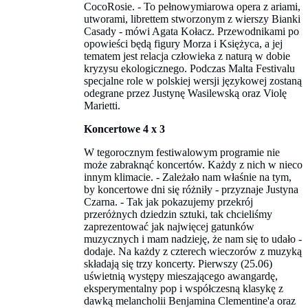
CocoRosie. - To pełnowymiarowa opera z ariami,
utworami, librettem stworzonym z wierszy Bianki
Casady - mówi Agata Kołacz. Przewodnikami po
opowieści będą figury Morza i Księżyca, a jej
tematem jest relacja człowieka z naturą w dobie
kryzysu ekologicznego. Podczas Malta Festivalu
specjalne role w polskiej wersji językowej zostaną
odegrane przez Justynę Wasilewską oraz Violę
Marietti.
Koncertowe 4 x 3
W tegorocznym festiwalowym programie nie
może zabraknąć koncertów. Każdy z nich w nieco
innym klimacie. - Zależało nam właśnie na tym,
by koncertowe dni się różniły - przyznaje Justyna
Czarna. - Tak jak pokazujemy przekrój
przeróżnych dziedzin sztuki, tak chcieliśmy
zaprezentować jak najwięcej gatunków
muzycznych i mam nadzieję, że nam się to udało -
dodaje. Na każdy z czterech wieczorów z muzyką
składają się trzy koncerty. Pierwszy (25.06)
uświetnią występy mieszającego awangardę,
eksperymentalny pop i współczesną klasykę z
dawką melancholii Benjamina Clementine'a oraz