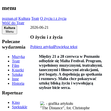
menu
poznan.pl
Kultura
Teatr
O życiu i z życia
Wróć do Teatr
2026-06-21
Kultura
Menu
O życiu i z życia
Polecane
wydarzenia
Pobierz artykuł
Powiększ tekst
Między 21 a 28 czerwca w Poznaniu
Muzyka
odbędzie się Malta Festival. Program,
Teatr
wypełniony muzycznymi, teatralnymi,
Film
tanecznymi i filmowymi atrakcjami,
Książki
jest bogaty. A dopełniają go spotkania
Sztuka
i rozmowy. Malta chce pokazywać
Inne
sztukę bliską życiu i wywołującą
Historia
szybsze bicie serca.
Repertuar
Kino
Spektakle
"The Distance", fot. Christophe