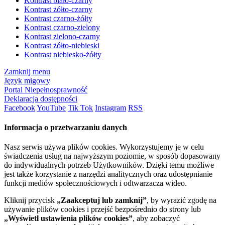
Kontrast biało-czarny
Kontrast żółto-czarny
Kontrast czarno-żółty
Kontrast czarno-zielony
Kontrast zielono-czarny
Kontrast żółto-niebieski
Kontrast niebiesko-żółty
Zamknij menu
Język migowy
Portal Niepełnosprawność
Deklaracja dostępności
Facebook
YouTube
Tik Tok
Instagram
RSS
Informacja o przetwarzaniu danych
Nasz serwis używa plików cookies. Wykorzystujemy je w celu
świadczenia usług na najwyższym poziomie, w sposób dopasowany
do indywidualnych potrzeb Użytkowników. Dzięki temu możliwe
jest także korzystanie z narzędzi analitycznych oraz udostępnianie
funkcji mediów społecznościowych i odtwarzacza wideo.
Kliknij przycisk
„Zaakceptuj lub zamknij”
, by wyrazić zgodę na
używanie plików cookies i przejść bezpośrednio do strony lub
„Wyświetl ustawienia plików cookies”
, aby zobaczyć