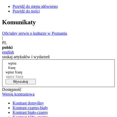
Przejdź do menu głównego
Przejdź do treści
Komunikaty
Oficjalny serwis o kulturze w Poznaniu
|
PL
polski
english
szukaj artykułów i wydarzeń
wpisz
frazę
wpisz frazę
Wyszukaj
Dostępność
Wersja kontrastowa
Kontrast domyślny
Kontrast czarno-biały
Kontrast biało-czarny