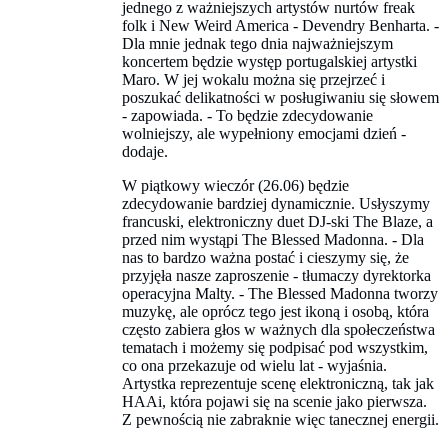
jednego z ważniejszych artystów nurtów freak
folk i New Weird America - Devendry Benharta. -
Dla mnie jednak tego dnia najważniejszym
koncertem będzie występ portugalskiej artystki
Maro. W jej wokalu można się przejrzeć i
poszukać delikatności w posługiwaniu się słowem
- zapowiada. - To będzie zdecydowanie
wolniejszy, ale wypełniony emocjami dzień -
dodaje.
W piątkowy wieczór (26.06) będzie
zdecydowanie bardziej dynamicznie. Usłyszymy
francuski, elektroniczny duet DJ-ski The Blaze, a
przed nim wystąpi The Blessed Madonna. - Dla
nas to bardzo ważna postać i cieszymy się, że
przyjęła nasze zaproszenie - tłumaczy dyrektorka
operacyjna Malty. - The Blessed Madonna tworzy
muzykę, ale oprócz tego jest ikoną i osobą, która
często zabiera głos w ważnych dla społeczeństwa
tematach i możemy się podpisać pod wszystkim,
co ona przekazuje od wielu lat - wyjaśnia.
Artystka reprezentuje scenę elektroniczną, tak jak
HAAi, która pojawi się na scenie jako pierwsza.
Z pewnością nie zabraknie więc tanecznej energii.