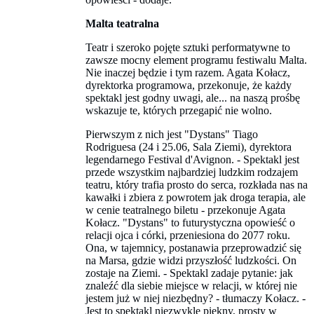
Malta teatralna
Teatr i szeroko pojęte sztuki performatywne to
zawsze mocny element programu festiwalu Malta.
Nie inaczej będzie i tym razem. Agata Kołacz,
dyrektorka programowa, przekonuje, że każdy
spektakl jest godny uwagi, ale... na naszą prośbę
wskazuje te, których przegapić nie wolno.
Pierwszym z nich jest "Dystans" Tiago
Rodriguesa (24 i 25.06, Sala Ziemi), dyrektora
legendarnego Festival d'Avignon. - Spektakl jest
przede wszystkim najbardziej ludzkim rodzajem
teatru, który trafia prosto do serca, rozkłada nas na
kawałki i zbiera z powrotem jak droga terapia, ale
w cenie teatralnego biletu - przekonuje Agata
Kołacz. "Dystans" to futurystyczna opowieść o
relacji ojca i córki, przeniesiona do 2077 roku.
Ona, w tajemnicy, postanawia przeprowadzić się
na Marsa, gdzie widzi przyszłość ludzkości. On
zostaje na Ziemi. - Spektakl zadaje pytanie: jak
znaleźć dla siebie miejsce w relacji, w której nie
jestem już w niej niezbędny? - tłumaczy Kołacz. -
Jest to spektakl niezwykle piękny, prosty w