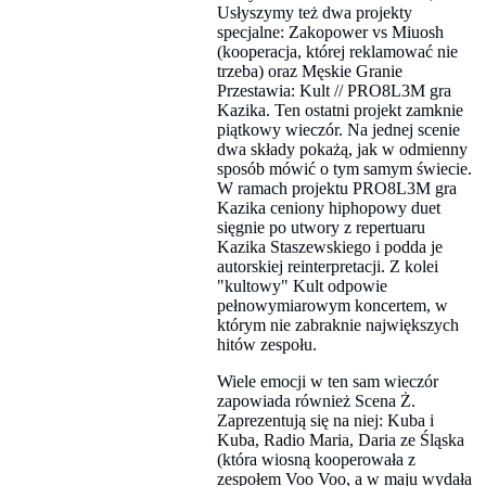
Usłyszymy też dwa projekty
specjalne: Zakopower vs Miuosh
(kooperacja, której reklamować nie
trzeba) oraz Męskie Granie
Przestawia: Kult // PRO8L3M gra
Kazika. Ten ostatni projekt zamknie
piątkowy wieczór. Na jednej scenie
dwa składy pokażą, jak w odmienny
sposób mówić o tym samym świecie.
W ramach projektu PRO8L3M gra
Kazika ceniony hiphopowy duet
sięgnie po utwory z repertuaru
Kazika Staszewskiego i podda je
autorskiej reinterpretacji. Z kolei
"kultowy" Kult odpowie
pełnowymiarowym koncertem, w
którym nie zabraknie największych
hitów zespołu.
Wiele emocji w ten sam wieczór
zapowiada również Scena Ż.
Zaprezentują się na niej: Kuba i
Kuba, Radio Maria, Daria ze Śląska
(która wiosną kooperowała z
zespołem Voo Voo, a w maju wydała