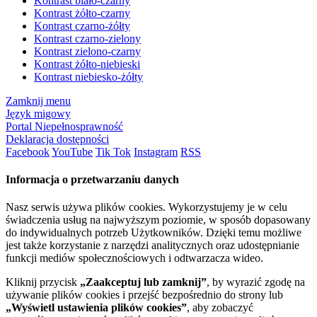
Kontrast biało-czarny
Kontrast żółto-czarny
Kontrast czarno-żółty
Kontrast czarno-zielony
Kontrast zielono-czarny
Kontrast żółto-niebieski
Kontrast niebiesko-żółty
Zamknij menu
Język migowy
Portal Niepełnosprawność
Deklaracja dostępności
Facebook
YouTube
Tik Tok
Instagram
RSS
Informacja o przetwarzaniu danych
Nasz serwis używa plików cookies. Wykorzystujemy je w celu
świadczenia usług na najwyższym poziomie, w sposób dopasowany
do indywidualnych potrzeb Użytkowników. Dzięki temu możliwe
jest także korzystanie z narzędzi analitycznych oraz udostępnianie
funkcji mediów społecznościowych i odtwarzacza wideo.
Kliknij przycisk
„Zaakceptuj lub zamknij”
, by wyrazić zgodę na
używanie plików cookies i przejść bezpośrednio do strony lub
„Wyświetl ustawienia plików cookies”
, aby zobaczyć