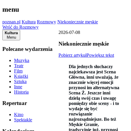
menu
poznan.pl
Kultura
Rozmowy
Niekoniecznie męskie
Wróć do Rozmowy
2026-07-08
Kultura
Menu
Niekoniecznie męskie
Polecane wydarzenia
Pobierz artykuł
Powiększ tekst
Muzyka
Teatr
Dla jednych słuchaczy
Film
najciekawsza jest Scena
Książki
Główna, inni uważają, że
Sztuka
znacznie więcej emocji
Inne
przynosi im alternatywna
Historia
Scena Ż. Jeszcze inni
dzielą swój czas i uwagę
Repertuar
pomiędzy obie sceny - i to
wydaje się być
rozwiązanie
Kino
najrozsądniejsze. Bo też
Spektakle
Męskie Granie,
tradycyjnie już, przynosi