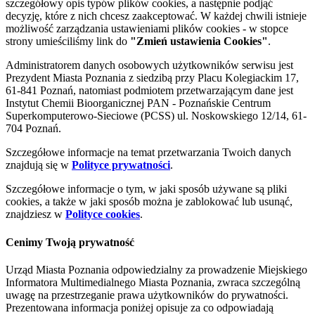
szczegółowy opis typów plików cookies, a następnie podjąć
decyzję, które z nich chcesz zaakceptować. W każdej chwili istnieje
możliwość zarządzania ustawieniami plików cookies - w stopce
strony umieściliśmy link do
"Zmień ustawienia Cookies"
.
Administratorem danych osobowych użytkowników serwisu jest
Prezydent Miasta Poznania z siedzibą przy Placu Kolegiackim 17,
61-841 Poznań, natomiast podmiotem przetwarzającym dane jest
Instytut Chemii Bioorganicznej PAN - Poznańskie Centrum
Superkomputerowo-Sieciowe (PCSS) ul. Noskowskiego 12/14, 61-
704 Poznań.
Szczegółowe informacje na temat przetwarzania Twoich danych
znajdują się w
Polityce prywatności
.
Szczegółowe informacje o tym, w jaki sposób używane są pliki
cookies, a także w jaki sposób można je zablokować lub usunąć,
znajdziesz w
Polityce cookies
.
Cenimy Twoją prywatność
Urząd Miasta Poznania odpowiedzialny za prowadzenie Miejskiego
Informatora Multimedialnego Miasta Poznania, zwraca szczególną
uwagę na przestrzeganie prawa użytkowników do prywatności.
Prezentowana informacja poniżej opisuje za co odpowiadają