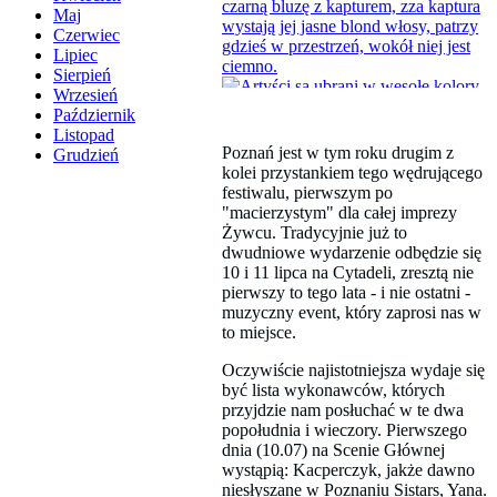
Maj
Czerwiec
Lipiec
Sierpień
Wrzesień
Październik
Listopad
Poznań jest w tym roku drugim z
Grudzień
kolei przystankiem tego wędrującego
festiwalu, pierwszym po
"macierzystym" dla całej imprezy
Żywcu. Tradycyjnie już to
dwudniowe wydarzenie odbędzie się
10 i 11 lipca na Cytadeli, zresztą nie
pierwszy to tego lata - i nie ostatni -
muzyczny event, który zaprosi nas w
to miejsce.
Oczywiście najistotniejsza wydaje się
być lista wykonawców, których
przyjdzie nam posłuchać w te dwa
popołudnia i wieczory. Pierwszego
dnia (10.07) na Scenie Głównej
wystąpią: Kacperczyk, jakże dawno
niesłyszane w Poznaniu Sistars, Yana.