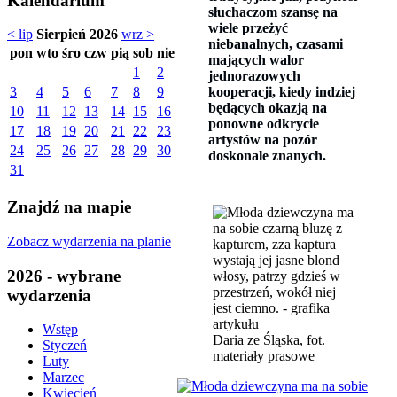
Kalendarium
słuchaczom szansę na
wiele przeżyć
< lip
Sierpień 2026
wrz >
niebanalnych, czasami
pon
wto
śro
czw
pią
sob
nie
mających walor
1
2
jednorazowych
kooperacji, kiedy indziej
3
4
5
6
7
8
9
będących okazją na
10
11
12
13
14
15
16
ponowne odkrycie
17
18
19
20
21
22
23
artystów na pozór
24
25
26
27
28
29
30
doskonale znanych.
31
Znajdź na mapie
Zobacz wydarzenia na planie
2026 - wybrane
wydarzenia
Wstęp
Daria ze Śląska, fot.
Styczeń
materiały prasowe
Luty
Marzec
Kwiecień