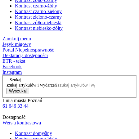
Kontrast żółto-czarny
Kontrast czarno-żółty
Kontrast czarno-zielony
Kontrast zielono-czarny
Kontrast żółto-niebieski
Kontrast niebiesko-żółty
Zamknij menu
Język migowy
Portal Niepełnosprawność
Deklaracja dostępności
ETR - tekst
Facebook
Instagram
Szukaj
szukaj artykułów i wydarzeń
Wyszukaj
Linia miasta Poznań
61 646 33 44
Dostępność
Wersja kontrastowa
Kontrast domyślny
Kontrast czarno-biały