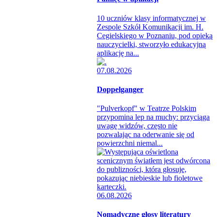
10 uczniów klasy informatycznej w
Zespole Szkół Komunikacji im. H.
Cegielskiego w Poznaniu, pod opieką
nauczycielki, stworzyło edukacyjną
aplikację na...
07.08.2026
Doppelganger
"Pulverkopf" w Teatrze Polskim
przypomina lep na muchy: przyciąga
uwagę widzów, często nie
pozwalając na oderwanie się od
powierzchni niemal...
06.08.2026
Nomadyczne głosy literatury