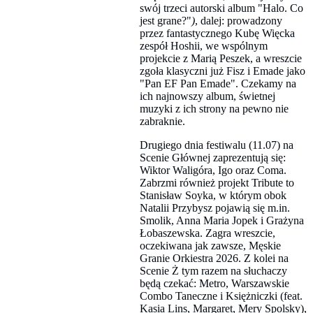
swój trzeci autorski album "Halo. Co
jest grane?"
)
, dalej: prowadzony
przez fantastycznego Kubę Więcka
zespół Hoshii, we wspólnym
projekcie z Marią Peszek, a wreszcie
zgoła klasyczni już Fisz i Emade jako
"Pan EF Pan Emade". Czekamy na
ich najnowszy album, świetnej
muzyki z ich strony na pewno nie
zabraknie.
Drugiego dnia festiwalu (11.07) na
Scenie Głównej zaprezentują się:
Wiktor Waligóra, Igo oraz Coma.
Zabrzmi również projekt Tribute to
Stanisław Soyka, w którym obok
Natalii Przybysz pojawią się m.in.
Smolik, Anna Maria Jopek i Grażyna
Łobaszewska. Zagra wreszcie,
oczekiwana jak zawsze, Męskie
Granie Orkiestra 2026. Z kolei na
Scenie Ż tym razem na słuchaczy
będą czekać: Metro, Warszawskie
Combo Taneczne i Księżniczki (feat.
Kasia Lins, Margaret, Mery Spolsky),