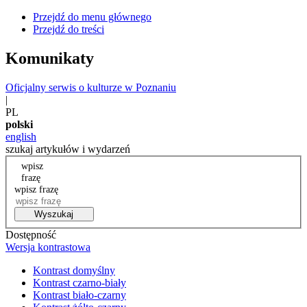
Przejdź do menu głównego
Przejdź do treści
Komunikaty
Oficjalny serwis o kulturze w Poznaniu
|
PL
polski
english
szukaj artykułów i wydarzeń
wpisz
frazę
wpisz frazę
Wyszukaj
Dostępność
Wersja kontrastowa
Kontrast domyślny
Kontrast czarno-biały
Kontrast biało-czarny