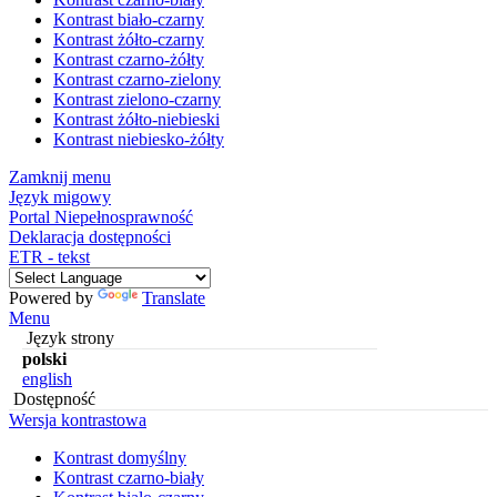
Kontrast biało-czarny
Kontrast żółto-czarny
Kontrast czarno-żółty
Kontrast czarno-zielony
Kontrast zielono-czarny
Kontrast żółto-niebieski
Kontrast niebiesko-żółty
Zamknij menu
Język migowy
Portal Niepełnosprawność
Deklaracja dostępności
ETR - tekst
Powered by
Translate
Menu
Język strony
polski
english
Dostępność
Wersja kontrastowa
Kontrast domyślny
Kontrast czarno-biały