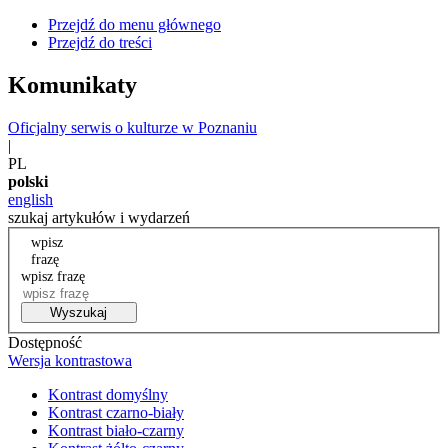
Przejdź do menu głównego
Przejdź do treści
Komunikaty
Oficjalny serwis o kulturze w Poznaniu
|
PL
polski
english
szukaj artykułów i wydarzeń
wpisz
frazę
wpisz frazę
Wyszukaj
Dostępność
Wersja kontrastowa
Kontrast domyślny
Kontrast czarno-biały
Kontrast biało-czarny