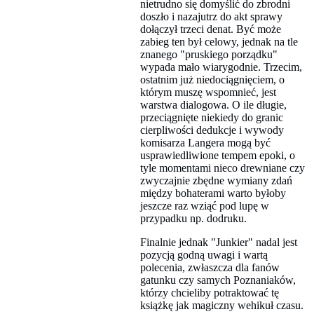
nietrudno się domyślić do zbrodni
doszło i nazajutrz do akt sprawy
dołączył trzeci denat. Być może
zabieg ten był celowy, jednak na tle
znanego "pruskiego porządku"
wypada mało wiarygodnie. Trzecim,
ostatnim już niedociągnięciem, o
którym muszę wspomnieć, jest
warstwa dialogowa. O ile długie,
przeciągnięte niekiedy do granic
cierpliwości dedukcje i wywody
komisarza Langera mogą być
usprawiedliwione tempem epoki, o
tyle momentami nieco drewniane czy
zwyczajnie zbędne wymiany zdań
między bohaterami warto byłoby
jeszcze raz wziąć pod lupę w
przypadku np. dodruku.
Finalnie jednak "Junkier" nadal jest
pozycją godną uwagi i wartą
polecenia, zwłaszcza dla fanów
gatunku czy samych Poznaniaków,
którzy chcieliby potraktować tę
książkę jak magiczny wehikuł czasu.