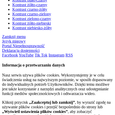
Kontrast biało-czarny
Kontrast żółto-czarny
Kontrast czarno-żółty
Kontrast czarno-zielony
Kontrast zielono-czarny
Kontrast żółto-niebieski
Kontrast niebiesko-żółty
Zamknij menu
Język migowy
Portal Niepełnosprawność
Deklaracja dostępności
Facebook
YouTube
Tik Tok
Instagram
RSS
Informacja o przetwarzaniu danych
Nasz serwis używa plików cookies. Wykorzystujemy je w celu
świadczenia usług na najwyższym poziomie, w sposób dopasowany
do indywidualnych potrzeb Użytkowników. Dzięki temu możliwe
jest także korzystanie z narzędzi analitycznych oraz udostępnianie
funkcji mediów społecznościowych i odtwarzacza wideo.
Kliknij przycisk
„Zaakceptuj lub zamknij”
, by wyrazić zgodę na
używanie plików cookies i przejść bezpośrednio do strony lub
„Wyświetl ustawienia plików cookies”
, aby zobaczyć