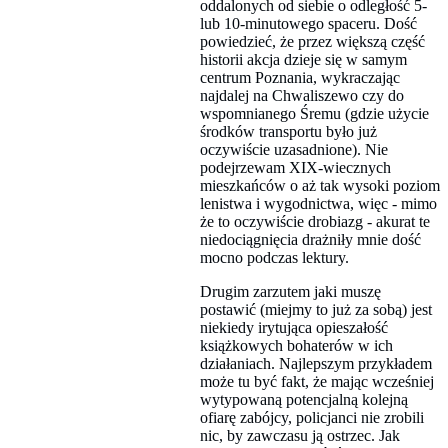
oddalonych od siebie o odległość 5-
lub 10-minutowego spaceru. Dość
powiedzieć, że przez większą część
historii akcja dzieje się w samym
centrum Poznania, wykraczając
najdalej na Chwaliszewo czy do
wspomnianego Śremu (gdzie użycie
środków transportu było już
oczywiście uzasadnione). Nie
podejrzewam XIX-wiecznych
mieszkańców o aż tak wysoki poziom
lenistwa i wygodnictwa, więc - mimo
że to oczywiście drobiazg - akurat te
niedociągnięcia drażniły mnie dość
mocno podczas lektury.
Drugim zarzutem jaki muszę
postawić (miejmy to już za sobą) jest
niekiedy irytująca opieszałość
książkowych bohaterów w ich
działaniach. Najlepszym przykładem
może tu być fakt, że mając wcześniej
wytypowaną potencjalną kolejną
ofiarę zabójcy, policjanci nie zrobili
nic, by zawczasu ją ostrzec. Jak