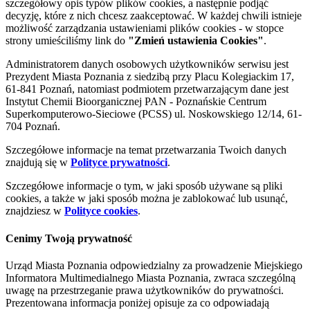
szczegółowy opis typów plików cookies, a następnie podjąć
decyzję, które z nich chcesz zaakceptować. W każdej chwili istnieje
możliwość zarządzania ustawieniami plików cookies - w stopce
strony umieściliśmy link do
"Zmień ustawienia Cookies"
.
Administratorem danych osobowych użytkowników serwisu jest
Prezydent Miasta Poznania z siedzibą przy Placu Kolegiackim 17,
61-841 Poznań, natomiast podmiotem przetwarzającym dane jest
Instytut Chemii Bioorganicznej PAN - Poznańskie Centrum
Superkomputerowo-Sieciowe (PCSS) ul. Noskowskiego 12/14, 61-
704 Poznań.
Szczegółowe informacje na temat przetwarzania Twoich danych
znajdują się w
Polityce prywatności
.
Szczegółowe informacje o tym, w jaki sposób używane są pliki
cookies, a także w jaki sposób można je zablokować lub usunąć,
znajdziesz w
Polityce cookies
.
Cenimy Twoją prywatność
Urząd Miasta Poznania odpowiedzialny za prowadzenie Miejskiego
Informatora Multimedialnego Miasta Poznania, zwraca szczególną
uwagę na przestrzeganie prawa użytkowników do prywatności.
Prezentowana informacja poniżej opisuje za co odpowiadają