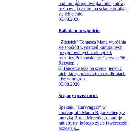
05.08.2026
Ballada o urwipołciu
"Zdzisiek" Tomasza Mana wyróżnia
się spośród wydarzeń kulturalnych
przygotowanych z okazji 70.
rocznicy Poznańskiego Czerwca '56.
Reżyser,...
05.08.2026
Ścigany przez mrok
Spektakl "Caravaggio" w
choreografii Maura Bigonzettiego, z
muzyką Bruna Morettiego, buduje
mit artysty, którego życie i twórczość
pozostają...