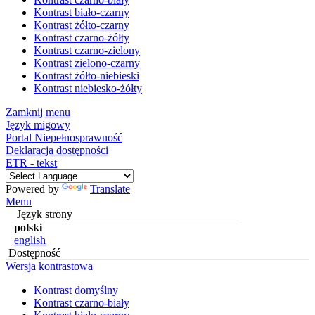
Kontrast biało-czarny
Kontrast żółto-czarny
Kontrast czarno-żółty
Kontrast czarno-zielony
Kontrast zielono-czarny
Kontrast żółto-niebieski
Kontrast niebiesko-żółty
Zamknij menu
Język migowy
Portal Niepełnosprawność
Deklaracja dostępności
ETR - tekst
Powered by
Translate
Menu
Język strony
polski
english
Dostępność
Wersja kontrastowa
Kontrast domyślny
Kontrast czarno-biały