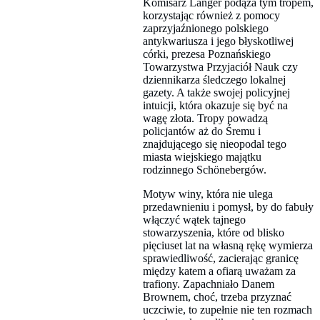
Komisarz Langer podąża tym tropem,
korzystając również z pomocy
zaprzyjaźnionego polskiego
antykwariusza i jego błyskotliwej
córki, prezesa Poznańskiego
Towarzystwa Przyjaciół Nauk czy
dziennikarza śledczego lokalnej
gazety. A także swojej policyjnej
intuicji, która okazuje się być na
wagę złota. Tropy powadzą
policjantów aż do Śremu i
znajdującego się nieopodal tego
miasta wiejskiego majątku
rodzinnego Schönebergów.
Motyw winy, która nie ulega
przedawnieniu i pomysł, by do fabuły
włączyć wątek tajnego
stowarzyszenia, które od blisko
pięciuset lat na własną rękę wymierza
sprawiedliwość, zacierając granicę
między katem a ofiarą uważam za
trafiony. Zapachniało Danem
Brownem, choć, trzeba przyznać
uczciwie, to zupełnie nie ten rozmach