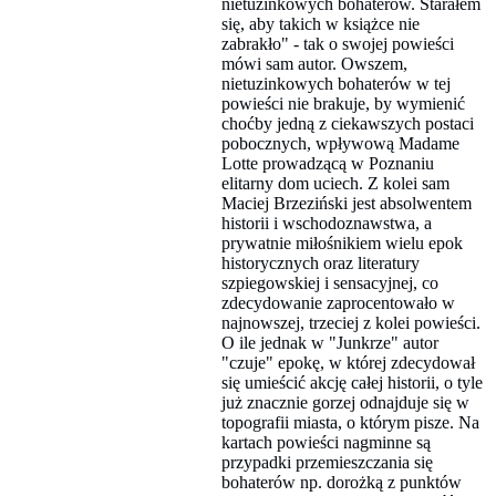
nietuzinkowych bohaterów. Starałem
się, aby takich w książce nie
zabrakło" - tak o swojej powieści
mówi sam autor. Owszem,
nietuzinkowych bohaterów w tej
powieści nie brakuje, by wymienić
choćby jedną z ciekawszych postaci
pobocznych, wpływową Madame
Lotte prowadzącą w Poznaniu
elitarny dom uciech. Z kolei sam
Maciej Brzeziński jest absolwentem
historii i wschodoznawstwa, a
prywatnie miłośnikiem wielu epok
historycznych oraz literatury
szpiegowskiej i sensacyjnej, co
zdecydowanie zaprocentowało w
najnowszej, trzeciej z kolei powieści.
O ile jednak w "Junkrze" autor
"czuje" epokę, w której zdecydował
się umieścić akcję całej historii, o tyle
już znacznie gorzej odnajduje się w
topografii miasta, o którym pisze. Na
kartach powieści nagminne są
przypadki przemieszczania się
bohaterów np. dorożką z punktów