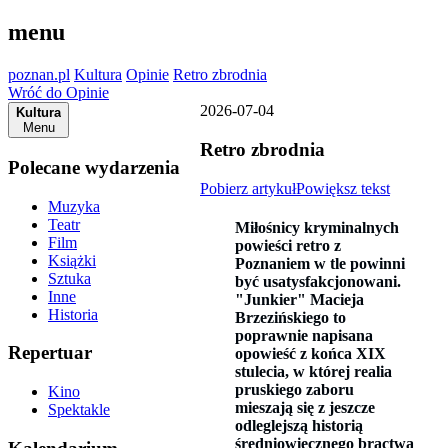
menu
poznan.pl
Kultura
Opinie
Retro zbrodnia
Wróć do Opinie
2026-07-04
Kultura
Menu
Retro zbrodnia
Polecane wydarzenia
Pobierz artykuł
Powiększ tekst
Muzyka
Teatr
Miłośnicy kryminalnych
Film
powieści retro z
Książki
Poznaniem w tle powinni
Sztuka
być usatysfakcjonowani.
Inne
"Junkier" Macieja
Historia
Brzezińskiego to
poprawnie napisana
Repertuar
opowieść z końca XIX
stulecia, w której realia
pruskiego zaboru
Kino
mieszają się z jeszcze
Spektakle
odleglejszą historią
średniowiecznego bractwa