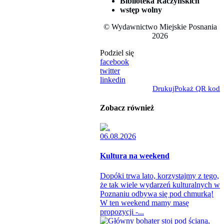
Biblioteka Raczyńskich
wstęp wolny
© Wydawnictwo Miejskie Posnania
2026
Podziel się
facebook
twitter
linkedin
Drukuj
Pokaż QR kod
Zobacz również
06.08.2026
Kultura na weekend
Dopóki trwa lato, korzystajmy z tego,
że tak wiele wydarzeń kulturalnych w
Poznaniu odbywa się pod chmurką!
W ten weekend mamy masę
propozycji -...