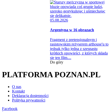
05.08.2026
Argentyna w 16 obrazach
Fragment z pretensjonalnym i
rasistowskim reżyserem arthouse'u to
jednak tylko jedna z szesnastu
krótkich opowieści, z których składa
się ten film....
Do góry
PLATFORMA POZNAN.PL
O nas
Kontakt
Deklaracja dostępności
Polityka prywatności
Facebook