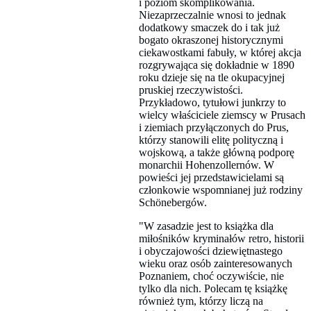
i poziom skomplikowania.
Niezaprzeczalnie wnosi to jednak
dodatkowy smaczek do i tak już
bogato okraszonej historycznymi
ciekawostkami fabuły, w której akcja
rozgrywająca się dokładnie w 1890
roku dzieje się na tle okupacyjnej
pruskiej rzeczywistości.
Przykładowo, tytułowi junkrzy to
wielcy właściciele ziemscy w Prusach
i ziemiach przyłączonych do Prus,
którzy stanowili elitę polityczną i
wojskową, a także główną podporę
monarchii Hohenzollernów. W
powieści jej przedstawicielami są
członkowie wspomnianej już rodziny
Schönebergów.
"W zasadzie jest to książka dla
miłośników kryminałów retro, historii
i obyczajowości dziewiętnastego
wieku oraz osób zainteresowanych
Poznaniem, choć oczywiście, nie
tylko dla nich. Polecam tę książkę
również tym, którzy liczą na