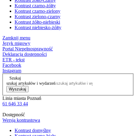
Kontrast żółto-czarny
Kontrast czarno-żółty
Kontrast czarno-zielony
Kontrast zielono-czarny
Kontrast żółto-niebieski
Kontrast niebiesko-żółty
Zamknij menu
Język migowy
Portal Niepełnosprawność
Deklaracja dostępności
ETR - tekst
Facebook
Instagram
Szukaj
szukaj artykułów i wydarzeń
Wyszukaj
Linia miasta Poznań
61 646 33 44
Dostępność
Wersja kontrastowa
Kontrast domyślny
Kontrast czarno-biały