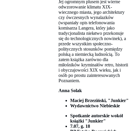
Jej ogromnym plusem jest wierne
odwzorowanie klimatu XIX-
wiecznego miasta, jego architektury
czy ówczesnych wynalazków
(wspaniały opis telefonowania
komisarza Langera, który jako
tradycjonalista niełatwo przekonuje
się do technologicznych nowinek), a
przede wszystkim społeczno-
politycznych stosunków pomiędzy
polską a niemiecką ludnością. To
zatem książka zarówno dla
miłośników kryminałów retro, historii
i obyczajowości XIX wieku, jak i
osób po prostu zainteresowanych
Poznaniem.
Anna Solak
Maciej Brzeziński, "Junkier"
Wydawnictwo Niebieskie
Spotkanie autorskie wokół
książki "Junkier"
7.07, g. 18