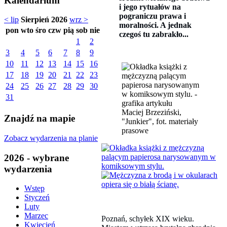
Kalendarium
i jego rytuałów na
pograniczu prawa i
< lip
Sierpień 2026
wrz >
moralności. A jednak
pon
wto
śro
czw
pią
sob
nie
czegoś tu zabrakło...
1
2
3
4
5
6
7
8
9
10
11
12
13
14
15
16
17
18
19
20
21
22
23
24
25
26
27
28
29
30
31
Maciej Brzeziński,
Znajdź na mapie
"Junkier", fot. materiały
prasowe
Zobacz wydarzenia na planie
2026 - wybrane
wydarzenia
Wstęp
Styczeń
Luty
Marzec
Poznań, schyłek XIX wieku.
Kwiecień