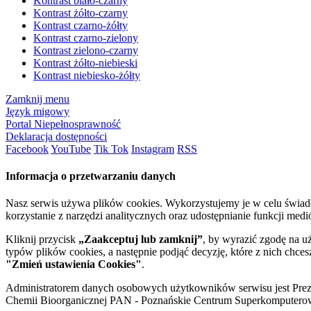
Kontrast biało-czarny
Kontrast żółto-czarny
Kontrast czarno-żółty
Kontrast czarno-zielony
Kontrast zielono-czarny
Kontrast żółto-niebieski
Kontrast niebiesko-żółty
Zamknij menu
Język migowy
Portal Niepełnosprawność
Deklaracja dostępności
Facebook
YouTube
Tik Tok
Instagram
RSS
Informacja o przetwarzaniu danych
Nasz serwis używa plików cookies. Wykorzystujemy je w celu świa
korzystanie z narzędzi analitycznych oraz udostępnianie funkcji me
Kliknij przycisk
„Zaakceptuj lub zamknij”
, by wyrazić zgodę na u
typów plików cookies, a następnie podjąć decyzję, które z nich chce
"Zmień ustawienia Cookies"
.
Administratorem danych osobowych użytkowników serwisu jest Prezyd
Chemii Bioorganicznej PAN - Poznańskie Centrum Superkomputerow