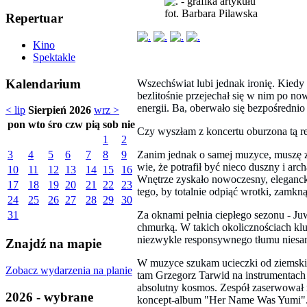
fot. Barbara Pilawska
Repertuar
Kino
Spektakle
Kalendarium
Wszechświat lubi jednak ironię. Kiedy
bezlitośnie przejechał się w nim po no
energii. Ba, oberwało się bezpośredn
< lip
Sierpień 2026
wrz >
pon
wto
śro
czw
pią
sob
nie
Czy wyszłam z koncertu oburzona tą re
1
2
Zanim jednak o samej muzyce, muszę za
3
4
5
6
7
8
9
wie, że potrafił być nieco duszny i ar
10
11
12
13
14
15
16
Wnętrze zyskało nowoczesny, elegancki 
17
18
19
20
21
22
23
tego, by totalnie odpiąć wrotki, zamkn
24
25
26
27
28
29
30
Za oknami pełnia ciepłego sezonu - Ju
31
chmurką. W takich okolicznościach klu
niezwykle responsywnego tłumu niesa
Znajdź na mapie
W muzyce szukam ucieczki od ziemskiej
Zobacz wydarzenia na planie
tam Grzegorz Tarwid na instrumentach 
absolutny kosmos. Zespół zaserwował n
2026 - wybrane
koncept-album "Her Name Was Yumi". J