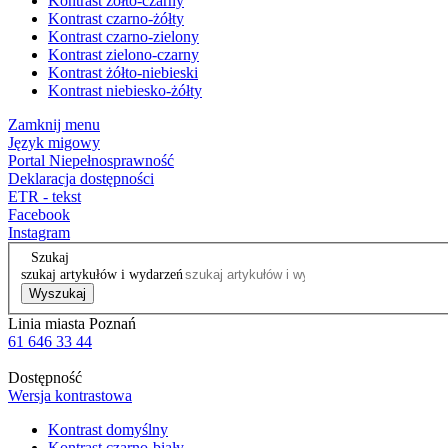
Kontrast żółto-czarny
Kontrast czarno-żółty
Kontrast czarno-zielony
Kontrast zielono-czarny
Kontrast żółto-niebieski
Kontrast niebiesko-żółty
Zamknij menu
Język migowy
Portal Niepełnosprawność
Deklaracja dostępności
ETR - tekst
Facebook
Instagram
Szukaj
szukaj artykułów i wydarzeń
Wyszukaj
Linia miasta Poznań
61 646 33 44
Dostępność
Wersja kontrastowa
Kontrast domyślny
Kontrast czarno-biały