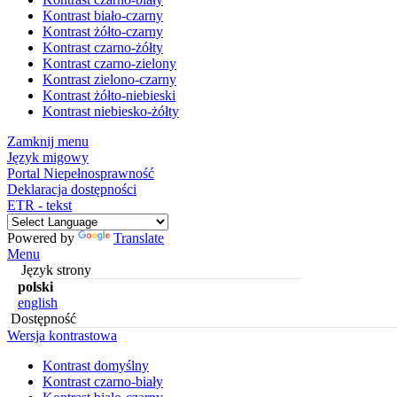
Kontrast biało-czarny
Kontrast żółto-czarny
Kontrast czarno-żółty
Kontrast czarno-zielony
Kontrast zielono-czarny
Kontrast żółto-niebieski
Kontrast niebiesko-żółty
Zamknij menu
Język migowy
Portal Niepełnosprawność
Deklaracja dostępności
ETR - tekst
Powered by
Translate
Menu
Język strony
polski
english
Dostępność
Wersja kontrastowa
Kontrast domyślny
Kontrast czarno-biały