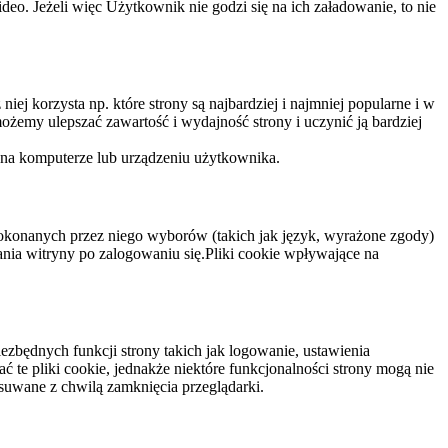
eo. Jeżeli więc Użytkownik nie godzi się na ich załadowanie, to nie
niej korzysta np. które strony są najbardziej i najmniej popularne i w
żemy ulepszać zawartość i wydajność strony i uczynić ją bardziej
 na komputerze lub urządzeniu użytkownika.
dokonanych przez niego wyborów (takich jak język, wyrażone zgody)
wania witryny po zalogowaniu się.Pliki cookie wpływające na
ezbędnych funkcji strony takich jak logowanie, ustawienia
 te pliki cookie, jednakże niektóre funkcjonalności strony mogą nie
suwane z chwilą zamknięcia przeglądarki.