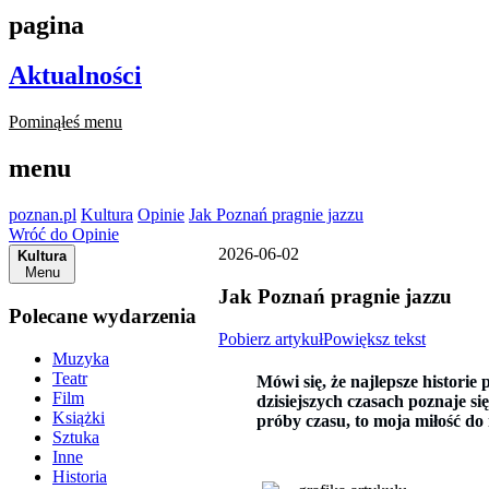
pagina
Aktualności
Pominąłeś menu
menu
poznan.pl
Kultura
Opinie
Jak Poznań pragnie jazzu
Wróć do Opinie
2026-06-02
Kultura
Menu
Jak Poznań pragnie jazzu
Polecane wydarzenia
Pobierz artykuł
Powiększ tekst
Muzyka
Teatr
Mówi się, że najlepsze historie
Film
dzisiejszych czasach poznaje się
Książki
próby czasu, to moja miłość d
Sztuka
Inne
Historia