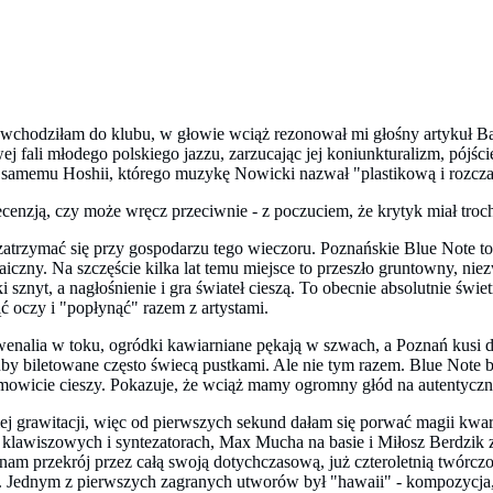
 wchodziłam do klubu, w głowie wciąż rezonował mi głośny artykuł Ba
wej fali młodego polskiego jazzu, zarzucając jej koniunkturalizm, pójś
io samemu Hoshii, którego muzykę Nowicki nazwał "plastikową i rozcz
cenzją, czy może wręcz przeciwnie - z poczuciem, że krytyk miał troc
trzymać się przy gospodarzu tego wieczoru. Poznańskie Blue Note to p
chaiczny. Na szczęście kilka lat temu miejsce to przeszło gruntowny, n
sznyt, a nagłośnienie i gra świateł cieszą. To obecnie absolutnie świe
ąć oczy i "popłynąć" razem z artystami.
wenalia w toku, ogródki kawiarniane pękają w szwach, a Poznań kusi d
by biletowane często świecą pustkami. Ale nie tym razem. Blue Note 
mowicie cieszy. Pokazuje, że wciąż mamy ogromny głód na autentycz
 grawitacji, więc od pierwszych sekund dałam się porwać magii kwart
klawiszowych i syntezatorach, Max Mucha na basie i Miłosz Berdzik 
am przekrój przez całą swoją dotychczasową, już czteroletnią twórczo
ednym z pierwszych zagranych utworów był "hawaii" - kompozycja, kt