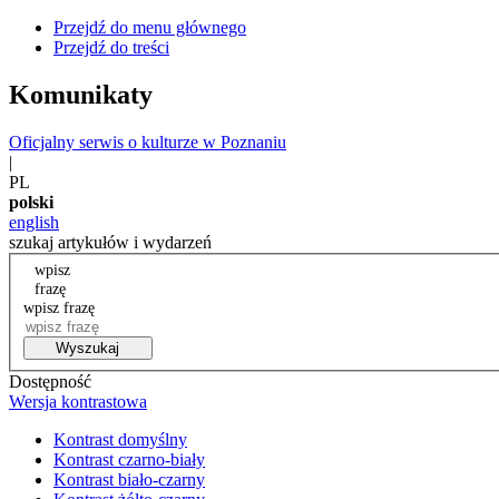
Przejdź do menu głównego
Przejdź do treści
Komunikaty
Oficjalny serwis o kulturze w Poznaniu
|
PL
polski
english
szukaj artykułów i wydarzeń
wpisz
frazę
wpisz frazę
Wyszukaj
Dostępność
Wersja kontrastowa
Kontrast domyślny
Kontrast czarno-biały
Kontrast biało-czarny