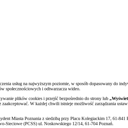
dczenia usług na najwyższym poziomie, w sposób dopasowany do indy
diów społecznościowych i odtwarzacza wideo.
żywanie plików cookies i przejść bezpośrednio do strony lub
„Wyświetl
sz zaakceptować. W każdej chwili istnieje możliwość zarządzania ustaw
ent Miasta Poznania z siedzibą przy Placu Kolegiackim 17, 61-841 P
o-Sieciowe (PCSS) ul. Noskowskiego 12/14, 61-704 Poznań.