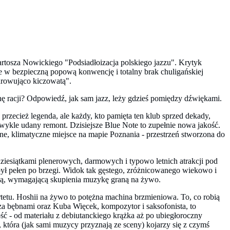
rtosza Nowickiego "Podsiadłoizacja polskiego jazzu". Krytyk
cie w bezpieczną popową konwencję i totalny brak chuligańskiej
arowująco kiczowatą".
hę racji? Odpowiedź, jak sam jazz, leży gdzieś pomiędzy dźwiękami.
rzecież legenda, ale każdy, kto pamięta ten klub sprzed dekady,
iezwykle udany remont. Dzisiejsze Blue Note to zupełnie nowa jakość.
tne, klimatyczne miejsce na mapie Poznania - przestrzeń stworzona do
ziesiątkami plenerowych, darmowych i typowo letnich atrakcji pod
był pełen po brzegi. Widok tak gęstego, zróżnicowanego wiekowo i
ną, wymagającą skupienia muzykę graną na żywo.
etu. Hoshii na żywo to potężna machina brzmieniowa. To, co robią
za bębnami oraz Kuba Więcek, kompozytor i saksofonista, to
ść - od materiału z debiutanckiego krążka aż po ubiegłoroczny
óra (jak sami muzycy przyznają ze sceny) kojarzy się z czymś