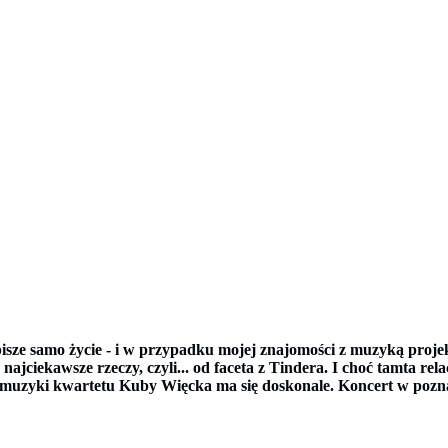
 pisze samo życie - i w przypadku mojej znajomości z muzyką proje
 najciekawsze rzeczy, czyli... od faceta z Tindera. I choć tamta re
o muzyki kwartetu Kuby Więcka ma się doskonale. Koncert w pozna