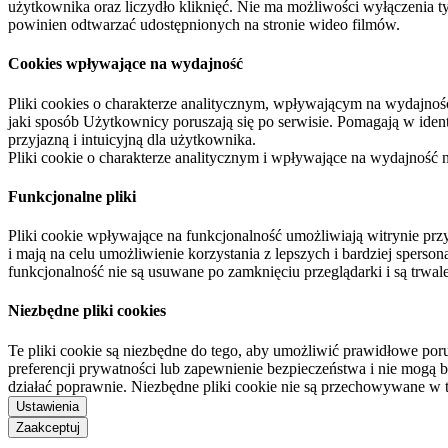
użytkownika oraz liczydło kliknięć. Nie ma możliwości wyłączenia t
powinien odtwarzać udostępnionych na stronie wideo filmów.
Cookies wpływające na wydajność
Pliki cookies o charakterze analitycznym, wpływającym na wydajność zb
jaki sposób Użytkownicy poruszają się po serwisie. Pomagają w ide
przyjazną i intuicyjną dla użytkownika.
Pliki cookie o charakterze analitycznym i wpływające na wydajność
Funkcjonalne pliki
Pliki cookie wpływające na funkcjonalność umożliwiają witrynie p
i mają na celu umożliwienie korzystania z lepszych i bardziej sperso
funkcjonalność nie są usuwane po zamknięciu przeglądarki i są trw
Niezbędne pliki cookies
Te pliki cookie są niezbędne do tego, aby umożliwić prawidłowe poru
preferencji prywatności lub zapewnienie bezpieczeństwa i nie mogą b
działać poprawnie. Niezbędne pliki cookie nie są przechowywane w 
Ustawienia
Zaakceptuj