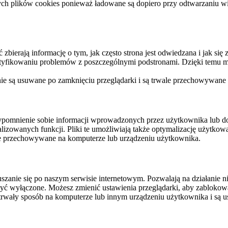
ych plików cookies ponieważ ładowane są dopiero przy odtwarzaniu wid
ierają informację o tym, jak często strona jest odwiedzana i jak się z 
ntyfikowaniu problemów z poszczególnymi podstronami. Dzięki temu mo
 nie są usuwane po zamknięciu przeglądarki i są trwale przechowywane
rzypomnienie sobie informacji wprowadzonych przez użytkownika lub 
nalizowanych funkcji. Pliki te umożliwiają także optymalizację użytko
ale przechowywane na komputerze lub urządzeniu użytkownika.
szanie się po naszym serwisie internetowym. Pozwalają na działanie ni
yć wyłączone. Możesz zmienić ustawienia przeglądarki, aby zablokować
trwały sposób na komputerze lub innym urządzeniu użytkownika i są u