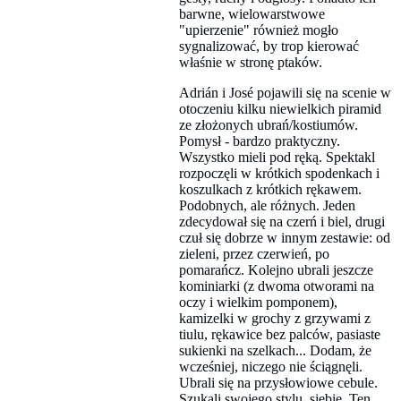
barwne, wielowarstwowe
"upierzenie" również mogło
sygnalizować, by trop kierować
właśnie w stronę ptaków.
Adrián i José pojawili się na scenie w
otoczeniu kilku niewielkich piramid
ze złożonych ubrań/kostiumów.
Pomysł - bardzo praktyczny.
Wszystko mieli pod ręką. Spektakl
rozpoczęli w krótkich spodenkach i
koszulkach z krótkich rękawem.
Podobnych, ale różnych. Jeden
zdecydował się na czerń i biel, drugi
czuł się dobrze w innym zestawie: od
zieleni, przez czerwień, po
pomarańcz. Kolejno ubrali jeszcze
kominiarki (z dwoma otworami na
oczy i wielkim pomponem),
kamizelki w grochy z grzywami z
tiulu, rękawice bez palców, pasiaste
sukienki na szelkach... Dodam, że
wcześniej, niczego nie ściągnęli.
Ubrali się na przysłowiowe cebule.
Szukali swojego stylu, siebie. Ten