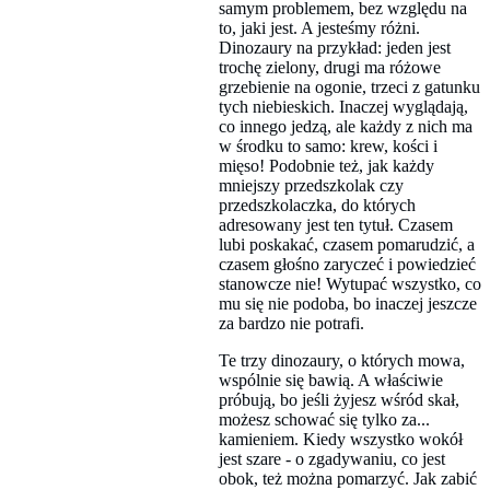
samym problemem, bez względu na
to, jaki jest. A jesteśmy różni.
Dinozaury na przykład: jeden jest
trochę zielony, drugi ma różowe
grzebienie na ogonie, trzeci z gatunku
tych niebieskich. Inaczej wyglądają,
co innego jedzą, ale każdy z nich ma
w środku to samo: krew, kości i
mięso! Podobnie też, jak każdy
mniejszy przedszkolak czy
przedszkolaczka, do których
adresowany jest ten tytuł. Czasem
lubi poskakać, czasem pomarudzić, a
czasem głośno zaryczeć i powiedzieć
stanowcze nie! Wytupać wszystko, co
mu się nie podoba, bo inaczej jeszcze
za bardzo nie potrafi.
Te trzy dinozaury, o których mowa,
wspólnie się bawią. A właściwie
próbują, bo jeśli żyjesz wśród skał,
możesz schować się tylko za...
kamieniem. Kiedy wszystko wokół
jest szare - o zgadywaniu, co jest
obok, też można pomarzyć. Jak zabić