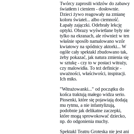
Twórcy zaprosili widzów do zabawy
światłem i cieniem - dosłownie.
Dzieci żywo reagowały na zmianę
koloru świateł... albo ciemność.
Łapały zajączki. Odebrały lekcję
optyki. Obrazy wyświetlane były nie
tylko na ekranach, ale również w ten
właśnie sposób namalowano wzór
kwiatowy na spódnicy aktorki... W
ogóle cały spektakl zbudowano tak,
żeby pokazać, jak natura zmienia się
w sztukę - czy to w postaci witraży,
czy malowidła. To też definicje -
uważności, właściwości, inspiracji.
Ich miks.
"Witrażowanki..." od początku do
końca traktują małego widza serio.
Piosenki, które się pojawiają dodają
mu rytmu, a nie infantylizują,
podobnie jak delikatne zaczepki,
które mogą sprowokować dziecko,
np. do odgonienia muchy.
Spektakl Teatru Groteska nie jest ani