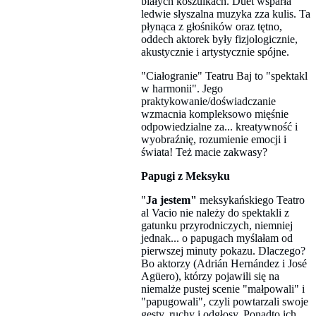
białych koszulkach. Duet wsparła
ledwie słyszalna muzyka zza kulis. Ta
płynąca z głośników oraz tętno,
oddech aktorek były fizjologicznie,
akustycznie i artystycznie spójne.
"Ciałogranie" Teatru Baj to "spektakl
w harmonii". Jego
praktykowanie/doświadczanie
wzmacnia kompleksowo mięśnie
odpowiedzialne za... kreatywność i
wyobraźnię, rozumienie emocji i
świata! Też macie zakwasy?
Papugi z Meksyku
"
Ja jestem"
meksykańskiego Teatro
al Vacio nie należy do spektakli z
gatunku przyrodniczych, niemniej
jednak... o papugach myślałam od
pierwszej minuty pokazu. Dlaczego?
Bo aktorzy (Adrián Hernández i José
Agüero), którzy pojawili się na
niemalże pustej scenie "małpowali" i
"papugowali", czyli powtarzali swoje
gesty, ruchy i odgłosy. Ponadto ich