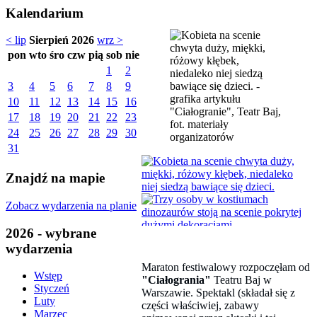
Kalendarium
< lip
Sierpień 2026
wrz >
pon
wto
śro
czw
pią
sob
nie
1
2
3
4
5
6
7
8
9
10
11
12
13
14
15
16
"Ciałogranie", Teatr Baj,
17
18
19
20
21
22
23
fot. materiały
24
25
26
27
28
29
30
organizatorów
31
Znajdź na mapie
Zobacz wydarzenia na planie
2026 - wybrane
wydarzenia
Maraton festiwalowy rozpoczęłam od
Wstęp
"Ciałogrania"
Teatru Baj w
Styczeń
Warszawie. Spektakl (składał się z
Luty
części właściwiej, zabawy
Marzec