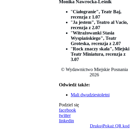
Monika Nawrocka-Leśnik
"
Ciałogranie", Teatr Baj,
recenzja z 1.07
"
Ja jestem", Teatro al Vacio,
recenzja z 2.07
"
Witrażowanki Stasia
Wyspiańskiego", Teatr
Groteska, recenzja z 2.07
"
Rock znaczy skała", Miejski
Teatr Miniatura, recenzja z
3.07
© Wydawnictwo Miejskie Posnania
2026
Odwiedź także:
Mali dwudziestoletni
Podziel się
facebook
twitter
linkedin
Drukuj
Pokaż QR kod