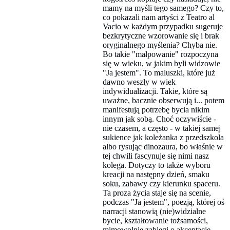
mamy na myśli tego samego? Czy to,
co pokazali nam artyści z Teatro al
Vacio w każdym przypadku sugeruje
bezkrytyczne wzorowanie się i brak
oryginalnego myślenia? Chyba nie.
Bo takie "małpowanie" rozpoczyna
się w wieku, w jakim byli widzowie
"Ja jestem". To maluszki, które już
dawno weszły w wiek
indywidualizacji. Takie, które są
uważne, bacznie obserwują i... potem
manifestują potrzebę bycia nikim
innym jak sobą. Choć oczywiście -
nie czasem, a często - w takiej samej
sukience jak koleżanka z przedszkola
albo rysując dinozaura, bo właśnie w
tej chwili fascynuje się nimi nasz
kolega. Dotyczy to także wyboru
kreacji na następny dzień, smaku
soku, zabawy czy kierunku spaceru.
Ta proza życia staje się na scenie,
podczas "Ja jestem", poezją, której oś
narracji stanowią (nie)widzialne
bycie, kształtowanie tożsamości,
mimowolnie zabiegi o akceptację.