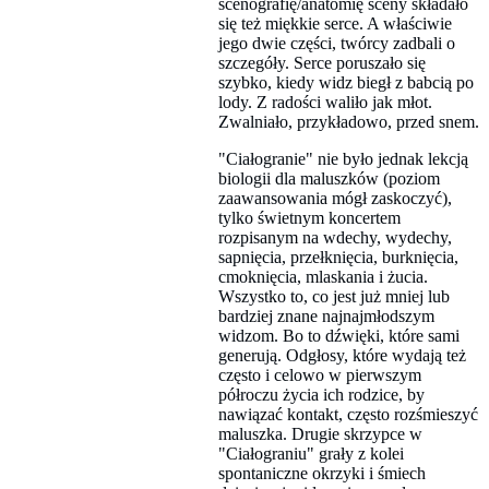
scenografię/anatomię sceny składało
się też miękkie serce. A właściwie
jego dwie części, twórcy zadbali o
szczegóły. Serce poruszało się
szybko, kiedy widz biegł z babcią po
lody. Z radości waliło jak młot.
Zwalniało, przykładowo, przed snem.
"Ciałogranie" nie było jednak lekcją
biologii dla maluszków (poziom
zaawansowania mógł zaskoczyć),
tylko świetnym koncertem
rozpisanym na wdechy, wydechy,
sapnięcia, przełknięcia, burknięcia,
cmoknięcia, mlaskania i żucia.
Wszystko to, co jest już mniej lub
bardziej znane najnajmłodszym
widzom. Bo to dźwięki, które sami
generują. Odgłosy, które wydają też
często i celowo w pierwszym
półroczu życia ich rodzice, by
nawiązać kontakt, często rozśmieszyć
maluszka. Drugie skrzypce w
"Ciałograniu" grały z kolei
spontaniczne okrzyki i śmiech