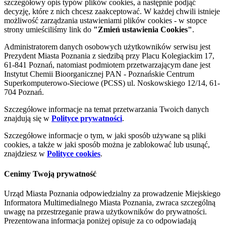
szczegółowy opis typów plików cookies, a następnie podjąć
decyzję, które z nich chcesz zaakceptować. W każdej chwili istnieje
możliwość zarządzania ustawieniami plików cookies - w stopce
strony umieściliśmy link do
"Zmień ustawienia Cookies"
.
Administratorem danych osobowych użytkowników serwisu jest
Prezydent Miasta Poznania z siedzibą przy Placu Kolegiackim 17,
61-841 Poznań, natomiast podmiotem przetwarzającym dane jest
Instytut Chemii Bioorganicznej PAN - Poznańskie Centrum
Superkomputerowo-Sieciowe (PCSS) ul. Noskowskiego 12/14, 61-
704 Poznań.
Szczegółowe informacje na temat przetwarzania Twoich danych
znajdują się w
Polityce prywatności
.
Szczegółowe informacje o tym, w jaki sposób używane są pliki
cookies, a także w jaki sposób można je zablokować lub usunąć,
znajdziesz w
Polityce cookies
.
Cenimy Twoją prywatność
Urząd Miasta Poznania odpowiedzialny za prowadzenie Miejskiego
Informatora Multimedialnego Miasta Poznania, zwraca szczególną
uwagę na przestrzeganie prawa użytkowników do prywatności.
Prezentowana informacja poniżej opisuje za co odpowiadają