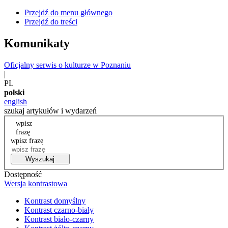
Przejdź do menu głównego
Przejdź do treści
Komunikaty
Oficjalny serwis o kulturze w Poznaniu
|
PL
polski
english
szukaj artykułów i wydarzeń
wpisz
frazę
wpisz frazę
Wyszukaj
Dostępność
Wersja kontrastowa
Kontrast domyślny
Kontrast czarno-biały
Kontrast biało-czarny