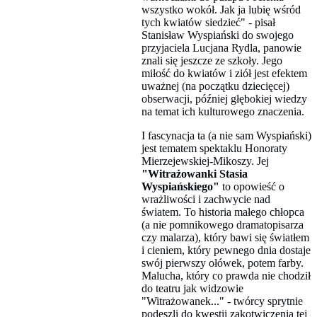
wszystko wokół. Jak ja lubię wśród
tych kwiatów siedzieć" - pisał
Stanisław Wyspiański do swojego
przyjaciela Lucjana Rydla, panowie
znali się jeszcze ze szkoły. Jego
miłość do kwiatów i ziół jest efektem
uważnej (na początku dziecięcej)
obserwacji, później głębokiej wiedzy
na temat ich kulturowego znaczenia.
I fascynacja ta (a nie sam Wyspiański)
jest tematem spektaklu Honoraty
Mierzejewskiej-Mikoszy. Jej
"Witrażowanki Stasia
Wyspiańskiego"
to opowieść o
wrażliwości i zachwycie nad
światem. To historia małego chłopca
(a nie pomnikowego dramatopisarza
czy malarza), który bawi się światłem
i cieniem, który pewnego dnia dostaje
swój pierwszy ołówek, potem farby.
Malucha, który co prawda nie chodził
do teatru jak widzowie
"Witrażowanek..." - twórcy sprytnie
podeszli do kwestii zakotwiczenia tej