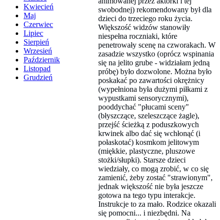
animowanej przez aktorki i tej
Kwiecień
swobodnej) rekomendowany był dla
Maj
dzieci do trzeciego roku życia.
Czerwiec
Większość widzów stanowiły
Lipiec
niespełna roczniaki, które
Sierpień
penetrowały scenę na czworakach. W
Wrzesień
zasadzie wszystko (oprócz wspinania
Październik
się na jelito grube - widziałam jedną
Listopad
próbę) było dozwolone. Można było
Grudzień
poskakać po zawartości okrężnicy
(wypełniona była dużymi piłkami z
wypustkami sensorycznymi),
pooddychać "płucami sceny"
(błyszczące, szeleszczące żagle),
przejść ścieżką z poduszkowych
krwinek albo dać się wchłonąć (i
połaskotać) kosmkom jelitowym
(miękkie, plastyczne, pluszowe
stożki/słupki). Starsze dzieci
wiedziały, co mogą zrobić, w co się
zamienić, żeby zostać "strawionym",
jednak większość nie była jeszcze
gotowa na tego typu interakcje.
Instrukcje to za mało. Rodzice okazali
się pomocni... i niezbędni. Na