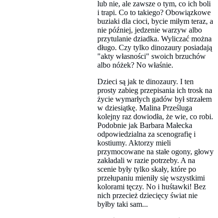
lub nie, ale zawsze o tym, co ich boli
i trapi. Co to takiego? Obowiązkowe
buziaki dla cioci, bycie miłym teraz, a
nie później, jedzenie warzyw albo
przytulanie dziadka. Wyliczać można
długo. Czy tylko dinozaury posiadają
"akty własności" swoich brzuchów
albo nóżek? No właśnie.
Dzieci są jak te dinozaury. I ten
prosty zabieg przepisania ich trosk na
życie wymarłych gadów był strzałem
w dziesiątkę. Malina Prześluga
kolejny raz dowiodła, że wie, co robi.
Podobnie jak Barbara Małecka
odpowiedzialna za scenografię i
kostiumy. Aktorzy mieli
przymocowane na stałe ogony, głowy
zakładali w razie potrzeby. A na
scenie były tylko skały, które po
przełupaniu mieniły się wszystkimi
kolorami tęczy. No i huśtawki! Bez
nich przecież dziecięcy świat nie
byłby taki sam...