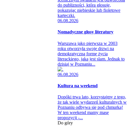
06.08.2026
Nomadyczne głosy literatury
Warszawa jako pierwsza w 2003
roku otworzyła swoje drzwi na
demokratyczną formę życia
literackiego, jaką jest slam. Jednak to
dzisiaj w Poznaniu...
06.08.2026
Kultura na weekend
Dopóki trwa lato, korzystajmy z tego,
że tak wiele wydarzeń kulturalnych w
Poznaniu odbywa się pod chmurką!
W ten weekend mamy masę
propozycji -...
Do góry