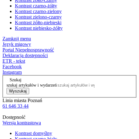
Kontrast żółto-czarny
Kontrast czarno-żółty
Kontrast czarno-zielony
Kontrast zielono-czarny
Kontrast żółto-niebieski
Kontrast niebiesko-żółty
Zamknij menu
Język migowy
Portal Niepełnosprawność
Deklaracja dostępności
ETR - tekst
Facebook
Instagram
Szukaj
szukaj artykułów i wydarzeń
Wyszukaj
Linia miasta Poznań
61 646 33 44
Dostępność
Wersja kontrastowa
Kontrast domyślny
Kontrast czarno-biały