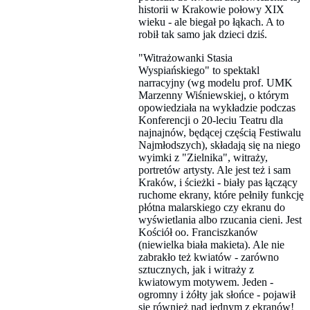
historii w Krakowie połowy XIX
wieku - ale biegał po łąkach. A to
robił tak samo jak dzieci dziś.
"Witrażowanki Stasia
Wyspiańskiego" to spektakl
narracyjny (wg modelu prof. UMK
Marzenny Wiśniewskiej, o którym
opowiedziała na wykładzie podczas
Konferencji o 20-leciu Teatru dla
najnajnów, będącej częścią Festiwalu
Najmłodszych), składają się na niego
wyimki z "Zielnika", witraży,
portretów artysty. Ale jest też i sam
Kraków, i ścieżki - biały pas łączący
ruchome ekrany, które pełniły funkcję
płótna malarskiego czy ekranu do
wyświetlania albo rzucania cieni. Jest
Kościół oo. Franciszkanów
(niewielka biała makieta). Ale nie
zabrakło też kwiatów - zarówno
sztucznych, jak i witraży z
kwiatowym motywem. Jeden -
ogromny i żółty jak słońce - pojawił
się również nad jednym z ekranów!