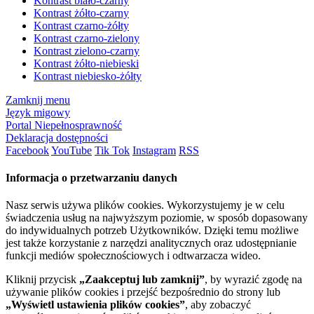
Kontrast biało-czarny
Kontrast żółto-czarny
Kontrast czarno-żółty
Kontrast czarno-zielony
Kontrast zielono-czarny
Kontrast żółto-niebieski
Kontrast niebiesko-żółty
Zamknij menu
Język migowy
Portal Niepełnosprawność
Deklaracja dostępności
Facebook
YouTube
Tik Tok
Instagram
RSS
Informacja o przetwarzaniu danych
Nasz serwis używa plików cookies. Wykorzystujemy je w celu
świadczenia usług na najwyższym poziomie, w sposób dopasowany
do indywidualnych potrzeb Użytkowników. Dzięki temu możliwe
jest także korzystanie z narzędzi analitycznych oraz udostępnianie
funkcji mediów społecznościowych i odtwarzacza wideo.
Kliknij przycisk
„Zaakceptuj lub zamknij”
, by wyrazić zgodę na
używanie plików cookies i przejść bezpośrednio do strony lub
„Wyświetl ustawienia plików cookies”
, aby zobaczyć