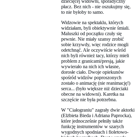
dziecięcej widowni, sporadyczny
płacz. Bez nich - nie oszukujmy się,
to nie byłoby to samo.
Widzowie na spektaklu, których
widziałam, byli obiektywnie śmiali.
Maluszki od początku czuły się
pewnie. Nie miały szansy zrobić
sobie krzywdy, więc rodzice mogli
odetchnąć. Ale oczywiście wśród
nich byli również tacy, którzy mieli
problem z granicami/presją, jakie
wywierało na nich ich własne,
dorosłe ciało. Dwoje opiekunów
spośród widzów poproszonych
zostało o animację (nie reanimację!)
serca... (było większe niż dzieciaki
obecne na widowni). Karetka na
szczęście nie była potrzebna.
W "Ciałograniu" zagrały dwie aktorki
(Elżbieta Bieda i Adriana Paprocka),
które jednocześnie pełniły także
funkcję instrumentów w szarych
wygodnych spodniach i fioletowo-