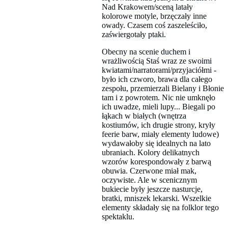
Nad Krakowem/sceną latały
kolorowe motyle, brzęczały inne
owady. Czasem coś zaszeleściło,
zaświergotały ptaki.
Obecny na scenie duchem i
wrażliwością Staś wraz ze swoimi
kwiatami/narratorami/przyjaciółmi -
było ich czworo, brawa dla całego
zespołu, przemierzali Bielany i Błonie
tam i z powrotem. Nic nie umknęło
ich uwadze, mieli lupy... Biegali po
łąkach w białych (wnętrza
kostiumów, ich drugie strony, kryły
feerie barw, miały elementy ludowe)
wydawałoby się idealnych na lato
ubraniach. Kolory delikatnych
wzorów korespondowały z barwą
obuwia. Czerwone miał mak,
oczywiste. Ale w scenicznym
bukiecie były jeszcze nasturcje,
bratki, mniszek lekarski. Wszelkie
elementy składały się na folklor tego
spektaklu.