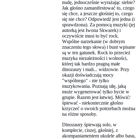
nudę, jednocześnie wyrażając siebie?
Jak głośno zamanifestować to, czego
się chce, a jeszcze głośniej to, czego
się nie chce? Odpowiedź jest jedna (i
sprawdzona). Za pomocą muzyki (jej
autorką jest Iwona Skwarek) i
oczywiście musi to być rock.
Wspólne narzekanie (w dobrym
znaczeniu tego słowa) i bunt wpisane
są w ten gatunek. Rock to przecież
muzyka niezależności i wolności,
której tak bardzo pragną małe
dinozaury i mali... widzowie. Przy
okazji doświadczają mocy
"wspólnego" - nie tylko
muzykowania. Poznają siłę, jaką
może wygenerować tylko bycie w
grupie. Razem jest łatwiej. Mówić/
śpiewać - niekoniecznie głośno
krzyczeć o swoich potrzebach można
na różne sposoby.
Dinozaury śpiewają solo, w
komplecie, ciszej, głośniej, z
akompaniamentem ukulele albo basu,