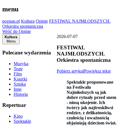
menu
poznan.pl
Kultura
Opinie
FESTIWAL NAJMŁODSZYCH.
Orkiestra spontaniczna
Wróć do Opinie
2026-07-07
Kultura
Menu
FESTIWAL
Polecane wydarzenia
NAJMŁODSZYCH.
Orkiestra spontaniczna
Muzyka
Teatr
Pobierz artykuł
Powiększ tekst
Film
Książki
Spektakle proponowane
Sztuka
na Festiwalu
Inne
Najmłodszych są jak
Historia
dobre rytuały przed snem
- niosą ukojenie. Ich
Repertuar
twórcy jak najtroskliwsi
rodzice, z delikatnością,
Kino
czułością i uważnością
Spektakle
objaśniają dzieciom świat.