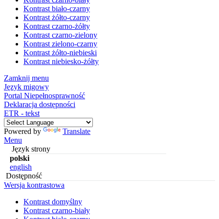
Kontrast biało-czarny
Kontrast żółto-czarny
Kontrast czarno-żółty
Kontrast czarno-zielony
Kontrast zielono-czarny
Kontrast żółto-niebieski
Kontrast niebiesko-żółty
Zamknij menu
Język migowy
Portal Niepełnosprawność
Deklaracja dostępności
ETR - tekst
Powered by
Translate
Menu
Język strony
polski
english
Dostępność
Wersja kontrastowa
Kontrast domyślny
Kontrast czarno-biały