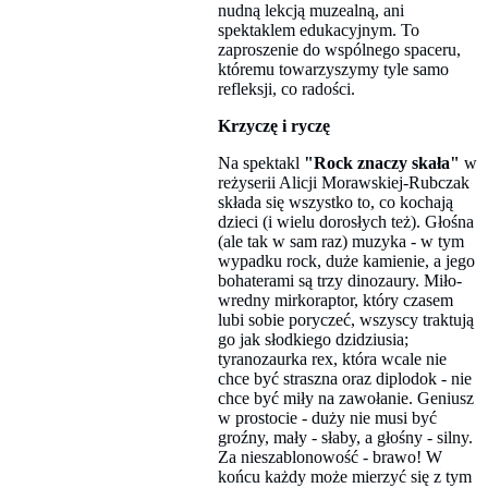
nudną lekcją muzealną, ani
spektaklem edukacyjnym. To
zaproszenie do wspólnego spaceru,
któremu towarzyszymy tyle samo
refleksji, co radości.
Krzyczę i ryczę
Na spektakl
"Rock znaczy skała"
w
reżyserii Alicji Morawskiej-Rubczak
składa się wszystko to, co kochają
dzieci (i wielu dorosłych też). Głośna
(ale tak w sam raz) muzyka - w tym
wypadku rock, duże kamienie, a jego
bohaterami są trzy dinozaury. Miło-
wredny mirkoraptor, który czasem
lubi sobie poryczeć, wszyscy traktują
go jak słodkiego dzidziusia;
tyranozaurka rex, która wcale nie
chce być straszna oraz diplodok - nie
chce być miły na zawołanie. Geniusz
w prostocie - duży nie musi być
groźny, mały - słaby, a głośny - silny.
Za nieszablonowość - brawo! W
końcu każdy może mierzyć się z tym