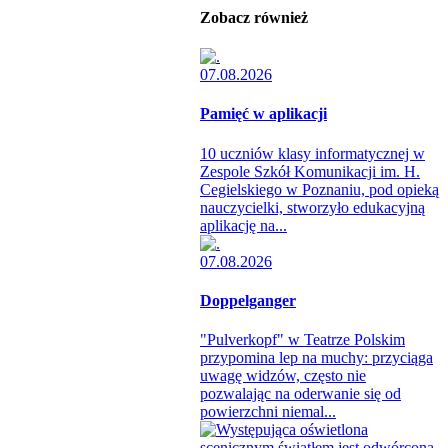
Zobacz również
07.08.2026
Pamięć w aplikacji
10 uczniów klasy informatycznej w
Zespole Szkół Komunikacji im. H.
Cegielskiego w Poznaniu, pod opieką
nauczycielki, stworzyło edukacyjną
aplikację na...
07.08.2026
Doppelganger
"Pulverkopf" w Teatrze Polskim
przypomina lep na muchy: przyciąga
uwagę widzów, często nie
pozwalając na oderwanie się od
powierzchni niemal...