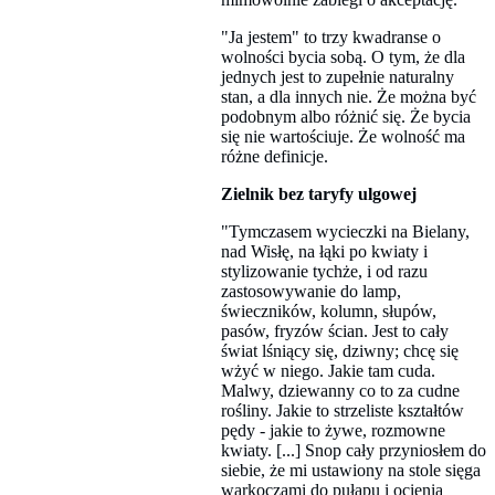
"Ja jestem" to trzy kwadranse o
wolności bycia sobą. O tym, że dla
jednych jest to zupełnie naturalny
stan, a dla innych nie. Że można być
podobnym albo różnić się. Że bycia
się nie wartościuje. Że wolność ma
różne definicje.
Zielnik bez taryfy ulgowej
"Tymczasem wycieczki na Bielany,
nad Wisłę, na łąki po kwiaty i
stylizowanie tychże, i od razu
zastosowywanie do lamp,
świeczników, kolumn, słupów,
pasów, fryzów ścian. Jest to cały
świat lśniący się, dziwny; chcę się
wżyć w niego. Jakie tam cuda.
Malwy, dziewanny co to za cudne
rośliny. Jakie to strzeliste kształtów
pędy - jakie to żywe, rozmowne
kwiaty. [...] Snop cały przyniosłem do
siebie, że mi ustawiony na stole sięga
warkoczami do pułapu i ocienia