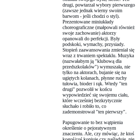
drugi, powtarzał wybory pierwszego
(zawsze jednak wierny swoim
barwom - jeśli chodzi o styl).
Prezentowane miniukłady
choreograficzne (małpowali również
swoje zachowanie) aktorzy
opanowali do perfekcji. Były
podskoki, wymachy, przysiady.
Stopień zaawansowania zmieniał się
wraz z trwaniem spektaklu. Muzyka
(nazwałabym ją "klubową dla
przedszkolaków") wymuszała, nie
tylko na aktorach, bujanie się na
ugiętych kolanach, płynne ruchy
tułowia, bioder i rąk. Wtedy "ten
drugi" pozwolił w końcu
wypowiedzieć się swojemu ciału,
które wcześniej bezkrytycznie
słuchało i robiło to, co
zademonstrował "ten pierwszy".
Papugowanie to bez wątpienia
określenie o pejoratywnym
znaczeniu. Ale, czy mówiąc, że ktoś
kogoś/coś kopiuje czy naśladuje, nie