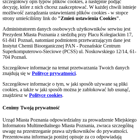
szczegółowy opis typów plików cookies, a następnie podjąć
decyzję, które z nich chcesz zaakceptować. W każdej chwili istnieje
możliwość zarządzania ustawieniami plików cookies - w stopce
strony umieściliśmy link do
"Zmień ustawienia Cookies"
.
Administratorem danych osobowych użytkowników serwisu jest
Prezydent Miasta Poznania z siedzibą przy Placu Kolegiackim 17,
61-841 Poznań, natomiast podmiotem przetwarzającym dane jest
Instytut Chemii Bioorganicznej PAN - Poznańskie Centrum
Superkomputerowo-Sieciowe (PCSS) ul. Noskowskiego 12/14, 61-
704 Poznań.
Szczegółowe informacje na temat przetwarzania Twoich danych
znajdują się w
Polityce prywatności
.
Szczegółowe informacje o tym, w jaki sposób używane są pliki
cookies, a także w jaki sposób można je zablokować lub usunąć,
znajdziesz w
Polityce cookies
.
Cenimy Twoją prywatność
Urząd Miasta Poznania odpowiedzialny za prowadzenie Miejskiego
Informatora Multimedialnego Miasta Poznania, zwraca szczególną
uwagę na przestrzeganie prawa użytkowników do prywatności.
Prezentowana informacja poniżej opisuje za co odpowiadają