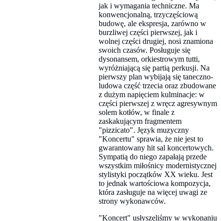
jak i wymagania techniczne. Ma
konwencjonalną, trzyczęściową
budowę, ale ekspresja, zarówno w
burzliwej części pierwszej, jak i
wolnej części drugiej, nosi znamiona
swoich czasów. Posługuje się
dysonansem, orkiestrowym tutti,
wyróżniającą się partią perkusji. Na
pierwszy plan wybijają się taneczno-
ludowa część trzecia oraz zbudowane
z dużym napięciem kulminacje: w
części pierwszej z wręcz agresywnym
solem kotłów, w finale z
zaskakującym fragmentem
"pizzicato". Język muzyczny
"Koncertu" sprawia, że nie jest to
gwarantowany hit sal koncertowych.
Sympatią do niego zapałają przede
wszystkim miłośnicy modernistycznej
stylistyki początków XX wieku. Jest
to jednak wartościowa kompozycja,
która zasługuje na więcej uwagi ze
strony wykonawców.
"Koncert" usłyszeliśmy w wykonaniu