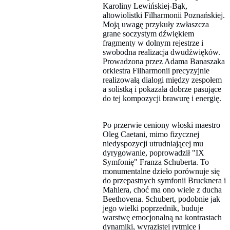
Karoliny Lewińskiej-Bąk,
altowiolistki Filharmonii Poznańskiej.
Moją uwagę przykuły zwłaszcza
grane soczystym dźwiękiem
fragmenty w dolnym rejestrze i
swobodna realizacja dwudźwięków.
Prowadzona przez Adama Banaszaka
orkiestra Filharmonii precyzyjnie
realizowałą dialogi między zespołem
a solistką i pokazała dobrze pasujące
do tej kompozycji brawurę i energię.
Po przerwie ceniony włoski maestro
Oleg Caetani, mimo fizycznej
niedyspozycji utrudniającej mu
dyrygowanie, poprowadził "IX
Symfonię" Franza Schuberta. To
monumentalne dzieło porównuje się
do przepastnych symfonii Brucknera i
Mahlera, choć ma ono wiele z ducha
Beethovena. Schubert, podobnie jak
jego wielki poprzednik, buduje
warstwę emocjonalną na kontrastach
dynamiki, wyrazistej rytmice i