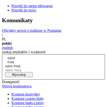
Przejdź do menu głównego
Przejdź do treści
Komunikaty
Oficjalny serwis o kulturze w Poznaniu
|
PL
polski
english
szukaj artykułów i wydarzeń
wpisz
frazę
wpisz frazę
Wyszukaj
Dostępność
Wersja kontrastowa
Kontrast domyślny
Kontrast czarno-biały
Kontrast biało-czarny