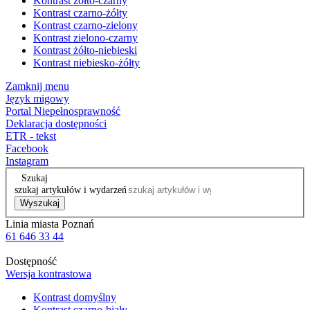
Kontrast żółto-czarny
Kontrast czarno-żółty
Kontrast czarno-zielony
Kontrast zielono-czarny
Kontrast żółto-niebieski
Kontrast niebiesko-żółty
Zamknij menu
Język migowy
Portal Niepełnosprawność
Deklaracja dostępności
ETR - tekst
Facebook
Instagram
Szukaj
szukaj artykułów i wydarzeń
Wyszukaj
Linia miasta Poznań
61 646 33 44
Dostępność
Wersja kontrastowa
Kontrast domyślny
Kontrast czarno-biały