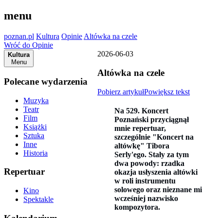
menu
poznan.pl
Kultura
Opinie
Altówka na czele
Wróć do Opinie
2026-06-03
Kultura
Menu
Altówka na czele
Polecane wydarzenia
Pobierz artykuł
Powiększ tekst
Muzyka
Teatr
Na 529. Koncert
Film
Poznański przyciągnął
Książki
mnie repertuar,
Sztuka
szczególnie "Koncert na
Inne
altówkę" Tibora
Historia
Serly'ego. Stały za tym
dwa powody: rzadka
Repertuar
okazja usłyszenia altówki
w roli instrumentu
solowego oraz nieznane mi
Kino
wcześniej nazwisko
Spektakle
kompozytora.