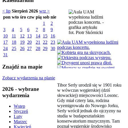
Kalendarium
< lip
Sierpień 2026
wrz >
pon
wto
śro
czw
pią
sob
nie
1
2
3
4
5
6
7
8
9
fot. Piotr Skórnicki
10
11
12
13
14
15
16
17
18
19
20
21
22
23
24
25
26
27
28
29
30
31
Znajdź na mapie
Zobacz wydarzenia na planie
Tibor Serly urodził się w 1901 roku
2026 - wybrane
w wówczas węgierskiej (dziś
wydarzenia
słowackiej) miejscowości Losonc.
Gdy miał cztery lata, rodzina
wyemigrowała do Nowego Jorku,
Wstęp
Serly wrócił jednak do ojczyzny na
Styczeń
studia w budapesztańskim
Luty
konserwatorium muzycznym. Tam
Marzec
poznał węgierskie środowisko
Kwiecień