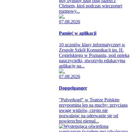
gdy byliśmy tutaj obaj razem z
Chrisem, ktoś podczas wieczornej
rozmowy...
07.08.2026
Pamięć w aplikacji
10 uczniów klasy informatycznej w
Zespole Szkół Komunikacji im. H.
Cegielskiego w Poznaniu, pod opieką
nauczycielki, stworzyło edukacyjną
aplikację na...
07.08.2026
Doppelganger
"Pulverkopf" w Teatrze Polskim
przypomina lep na muchy: przyciąga
uwagę widzów, często nie
pozwalając na oderwanie się od
powierzchni niemal...