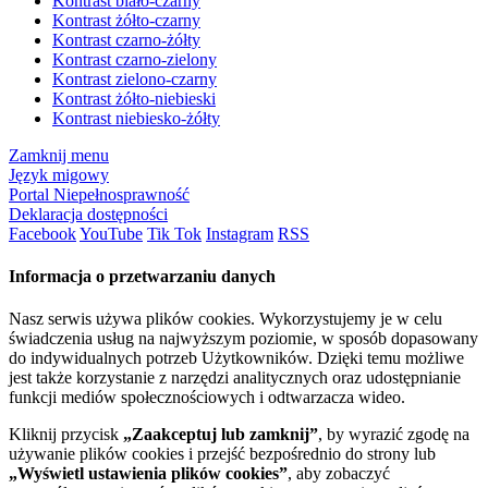
Kontrast biało-czarny
Kontrast żółto-czarny
Kontrast czarno-żółty
Kontrast czarno-zielony
Kontrast zielono-czarny
Kontrast żółto-niebieski
Kontrast niebiesko-żółty
Zamknij menu
Język migowy
Portal Niepełnosprawność
Deklaracja dostępności
Facebook
YouTube
Tik Tok
Instagram
RSS
Informacja o przetwarzaniu danych
Nasz serwis używa plików cookies. Wykorzystujemy je w celu
świadczenia usług na najwyższym poziomie, w sposób dopasowany
do indywidualnych potrzeb Użytkowników. Dzięki temu możliwe
jest także korzystanie z narzędzi analitycznych oraz udostępnianie
funkcji mediów społecznościowych i odtwarzacza wideo.
Kliknij przycisk
„Zaakceptuj lub zamknij”
, by wyrazić zgodę na
używanie plików cookies i przejść bezpośrednio do strony lub
„Wyświetl ustawienia plików cookies”
, aby zobaczyć