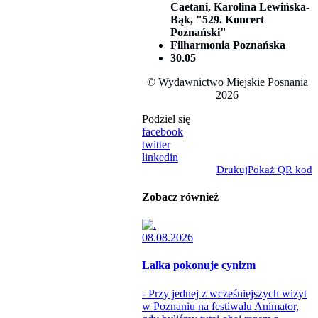
Caetani, Karolina Lewińska-
Bąk, "529. Koncert
Poznański"
Filharmonia Poznańska
30.05
© Wydawnictwo Miejskie Posnania
2026
Podziel się
facebook
twitter
linkedin
Drukuj
Pokaż QR kod
Zobacz również
08.08.2026
Lalka pokonuje cynizm
- Przy jednej z wcześniejszych wizyt
w Poznaniu na festiwalu Animator,