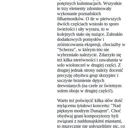
potężnych kulminacjach. Wszystkie
te trzy elementy zdominowały
wykonanie poznańskich
filharmoników. O ile w pierwszych
dwóch częściach wniosło to sporo
świeżości i siły wyrazu, to w
kolejnych stało się nużące. Zabrakło
dodatkowych pomysłów i
zróżnicowania ekspresji, chociażby w
"Scherzu", w którym trio nie
wybrzmiało należycie. Zdarzyło się
też kilka nierówności i zawahania w
solo wiolonczel w drugiej części. Z
drugiej jednak strony należy docenić
precyzję obydwu grup skrzypiec i
soczyste brzmienie dętych
drewnianych (na czele ze świetnym
solem oboju w drugiej części!).
Warto też poświęcić kilka słów dość
mylącemu tytułowi koncertu: "Nad
pięknym modrym Dunajem". Choć
obydwaj grani kompozytorzy byli
związani z naddunajskimi miastami,
to muzycznie nie usłyszeliśmy nic, co