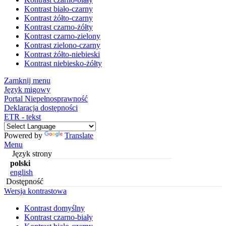
Kontrast biało-czarny
Kontrast żółto-czarny
Kontrast czarno-żółty
Kontrast czarno-zielony
Kontrast zielono-czarny
Kontrast żółto-niebieski
Kontrast niebiesko-żółty
Zamknij menu
Język migowy
Portal Niepełnosprawność
Deklaracja dostępności
ETR - tekst
Powered by
Translate
Menu
Język strony
polski
english
Dostępność
Wersja kontrastowa
Kontrast domyślny
Kontrast czarno-biały