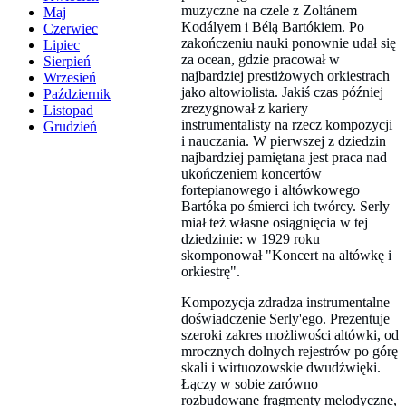
muzyczne na czele z Zoltánem
Maj
Kodályem i Bélą Bartókiem. Po
Czerwiec
zakończeniu nauki ponownie udał się
Lipiec
za ocean, gdzie pracował w
Sierpień
najbardziej prestiżowych orkiestrach
Wrzesień
jako altowiolista. Jakiś czas później
Październik
zrezygnował z kariery
Listopad
instrumentalisty na rzecz kompozycji
Grudzień
i nauczania. W pierwszej z dziedzin
najbardziej pamiętana jest praca nad
ukończeniem koncertów
fortepianowego i altówkowego
Bartóka po śmierci ich twórcy. Serly
miał też własne osiągnięcia w tej
dziedzinie: w 1929 roku
skomponował "Koncert na altówkę i
orkiestrę".
Kompozycja zdradza instrumentalne
doświadczenie Serly'ego. Prezentuje
szeroki zakres możliwości altówki, od
mrocznych dolnych rejestrów po górę
skali i wirtuozowskie dwudźwięki.
Łączy w sobie zarówno
rozbudowane fragmenty melodyczne,