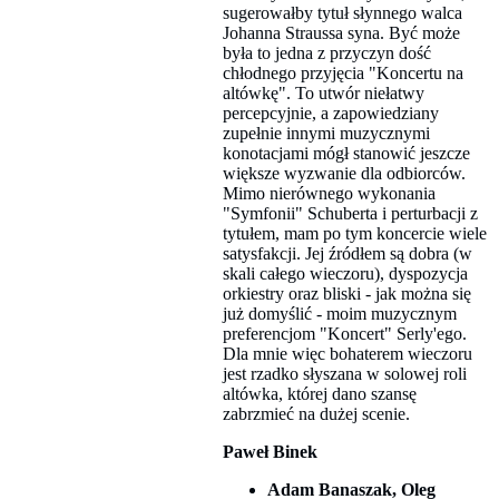
sugerowałby tytuł słynnego walca
Johanna Straussa syna. Być może
była to jedna z przyczyn dość
chłodnego przyjęcia "Koncertu na
altówkę". To utwór niełatwy
percepcyjnie, a zapowiedziany
zupełnie innymi muzycznymi
konotacjami mógł stanowić jeszcze
większe wyzwanie dla odbiorców.
Mimo nierównego wykonania
"Symfonii" Schuberta i perturbacji z
tytułem, mam po tym koncercie wiele
satysfakcji. Jej źródłem są dobra (w
skali całego wieczoru), dyspozycja
orkiestry oraz bliski - jak można się
już domyślić - moim muzycznym
preferencjom "Koncert" Serly'ego.
Dla mnie więc bohaterem wieczoru
jest rzadko słyszana w solowej roli
altówka, której dano szansę
zabrzmieć na dużej scenie.
Paweł Binek
Adam Banaszak, Oleg