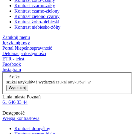
Kontrast żółto-czarny
Kontrast czarno-żółty
Kontrast czarno-zielony
Kontrast zielono-czarny
Kontrast żółto-niebieski
Kontrast niebiesko-żółty
Zamknij menu
Język migowy
Portal Niepełnosprawność
Deklaracja dostępności
ETR - tekst
Facebook
Instagram
Szukaj
szukaj artykułów i wydarzeń
Wyszukaj
Linia miasta Poznań
61 646 33 44
Dostępność
Wersja kontrastowa
Kontrast domyślny
Kontrast czarno-biały