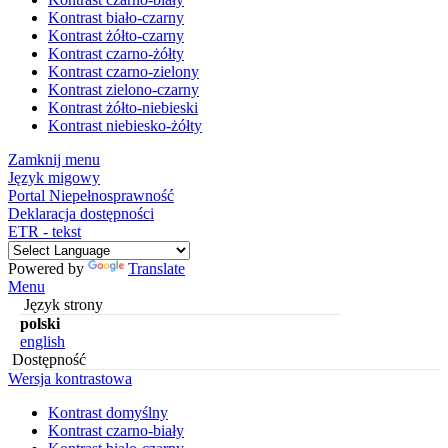
Kontrast biało-czarny
Kontrast żółto-czarny
Kontrast czarno-żółty
Kontrast czarno-zielony
Kontrast zielono-czarny
Kontrast żółto-niebieski
Kontrast niebiesko-żółty
Zamknij menu
Język migowy
Portal Niepełnosprawność
Deklaracja dostępności
ETR - tekst
Powered by
Translate
Menu
Język strony
polski
english
Dostępność
Wersja kontrastowa
Kontrast domyślny
Kontrast czarno-biały