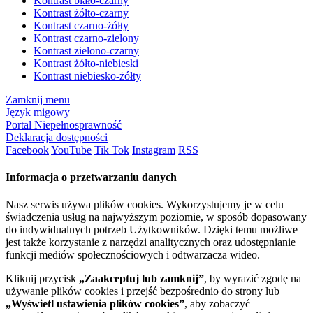
Kontrast biało-czarny
Kontrast żółto-czarny
Kontrast czarno-żółty
Kontrast czarno-zielony
Kontrast zielono-czarny
Kontrast żółto-niebieski
Kontrast niebiesko-żółty
Zamknij menu
Język migowy
Portal Niepełnosprawność
Deklaracja dostępności
Facebook
YouTube
Tik Tok
Instagram
RSS
Informacja o przetwarzaniu danych
Nasz serwis używa plików cookies. Wykorzystujemy je w celu
świadczenia usług na najwyższym poziomie, w sposób dopasowany
do indywidualnych potrzeb Użytkowników. Dzięki temu możliwe
jest także korzystanie z narzędzi analitycznych oraz udostępnianie
funkcji mediów społecznościowych i odtwarzacza wideo.
Kliknij przycisk
„Zaakceptuj lub zamknij”
, by wyrazić zgodę na
używanie plików cookies i przejść bezpośrednio do strony lub
„Wyświetl ustawienia plików cookies”
, aby zobaczyć