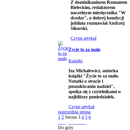
Z dominikaninem Romanem
Bieleckim, redaktorem
naczelnym miesięcznika "W
drodze", o dobrej kondycji
jubilata rozmawiał Andrzej
Sikorski.
Czytaj artykuł
Życie to za mało
Książki
Iza Michalewicz, autorka
książki "Życie to za mało.
Notatki o stracie i
poszukiwaniu nadziei",
spotka się z czytelnikami w
najbliższy poniedziałek.
Czytaj artykuł
poprzednia strona
1
2
Strona
3
4
5
6
następna strona
Do góry