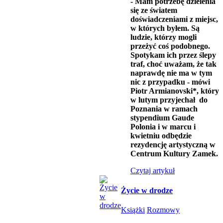
-
Mam potrzebę dzielenia
się ze światem
doświadczeniami z miejsc,
w których byłem. Są
ludzie, którzy mogli
przeżyć coś podobnego.
Spotykam ich przez ślepy
traf, choć uważam, że tak
naprawdę nie ma w tym
nic z przypadku - mówi
Piotr Armianovski*, który
w lutym przyjechał do
Poznania w ramach
stypendium Gaude
Polonia i w marcu i
kwietniu odbędzie
rezydencję artystyczną w
Centrum Kultury Zamek.
Czytaj artykuł
Życie w drodze
Książki
Rozmowy