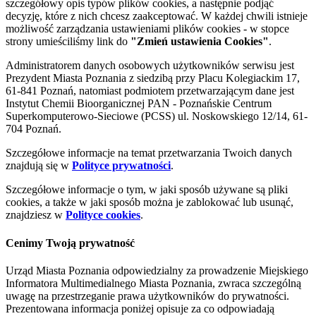
szczegółowy opis typów plików cookies, a następnie podjąć
decyzję, które z nich chcesz zaakceptować. W każdej chwili istnieje
możliwość zarządzania ustawieniami plików cookies - w stopce
strony umieściliśmy link do
"Zmień ustawienia Cookies"
.
Administratorem danych osobowych użytkowników serwisu jest
Prezydent Miasta Poznania z siedzibą przy Placu Kolegiackim 17,
61-841 Poznań, natomiast podmiotem przetwarzającym dane jest
Instytut Chemii Bioorganicznej PAN - Poznańskie Centrum
Superkomputerowo-Sieciowe (PCSS) ul. Noskowskiego 12/14, 61-
704 Poznań.
Szczegółowe informacje na temat przetwarzania Twoich danych
znajdują się w
Polityce prywatności
.
Szczegółowe informacje o tym, w jaki sposób używane są pliki
cookies, a także w jaki sposób można je zablokować lub usunąć,
znajdziesz w
Polityce cookies
.
Cenimy Twoją prywatność
Urząd Miasta Poznania odpowiedzialny za prowadzenie Miejskiego
Informatora Multimedialnego Miasta Poznania, zwraca szczególną
uwagę na przestrzeganie prawa użytkowników do prywatności.
Prezentowana informacja poniżej opisuje za co odpowiadają