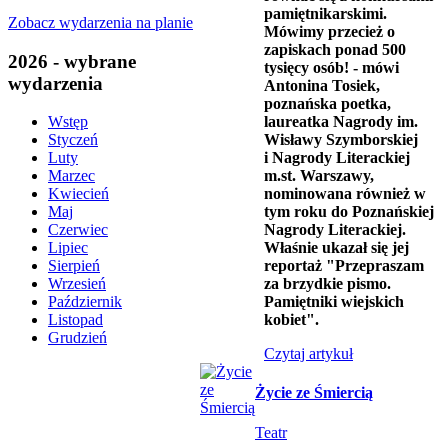
pamiętnikarskimi.
Zobacz wydarzenia na planie
Mówimy przecież o
zapiskach ponad 500
2026 - wybrane
tysięcy osób! - mówi
wydarzenia
Antonina Tosiek,
poznańska poetka,
laureatka Nagrody im.
Wstęp
Wisławy Szymborskiej
Styczeń
i Nagrody Literackiej
Luty
m.st. Warszawy,
Marzec
nominowana również w
Kwiecień
tym roku do Poznańskiej
Maj
Nagrody Literackiej.
Czerwiec
Właśnie ukazał się jej
Lipiec
reportaż "Przepraszam
Sierpień
za brzydkie pismo.
Wrzesień
Pamiętniki wiejskich
Październik
kobiet".
Listopad
Grudzień
Czytaj artykuł
Życie ze Śmiercią
Teatr