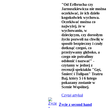
"Od Erlbrucha czy
Jarnuszkiewicza nie można
oczekiwać, że ich dzieło
kogokolwiek wychowa.
Oczekiwać można co
najwyżej, że w
wychowaniu, w
dziecięcym, czy dorosłym
życiu pozwoli na chwilę w
sposób bezpieczny i czuły
dotknąć czegoś, co
przeżywamy głęboko, a
czego nie potrafimy
odsłonić i nazwać" -
czytamy w jednej z
recenzji spektaklu "Gęś,
Śmierć i Tulipan" Teatru
Baj, który 5 i 6 lutego
pokazany zostanie w
Scenie Wspólnej.
Czytaj artykuł
Życie z second hand