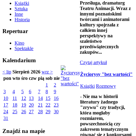
Prześluga, dramaturg
Książki
Teatru Animacji. Wraz z
Sztuka
innymi poznańskimi
Inne
twórcami i animatorami
Historia
kultury spojrzała z
całkiem innej
Repertuar
perspektywy na
szaleństwo
Kino
przedświątecznych
Spektakle
zakupów...
Kalendarium
Czytaj artykuł
< lip
Sierpień 2026
wrz >
Życiorysy "bez wartości"
pon
wto
śro
czw
pią
sob
nie
1
2
Książki
Rozmowy
3
4
5
6
7
8
9
- Nie ma w historii
10
11
12
13
14
15
16
literatury żadnego
17
18
19
20
21
22
23
"zrywu" czy tradycji,
24
25
26
27
28
29
30
która mogłaby
rozmiarem,
31
powszechnością czy
zakresem tematycznym
Znajdź na mapie
równać się z konkursami