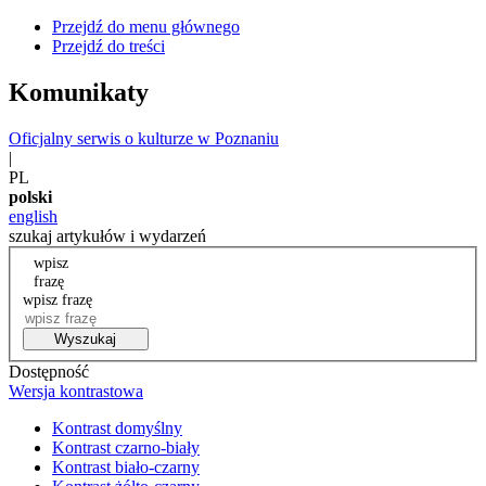
Przejdź do menu głównego
Przejdź do treści
Komunikaty
Oficjalny serwis o kulturze w Poznaniu
|
PL
polski
english
szukaj artykułów i wydarzeń
wpisz
frazę
wpisz frazę
Wyszukaj
Dostępność
Wersja kontrastowa
Kontrast domyślny
Kontrast czarno-biały
Kontrast biało-czarny