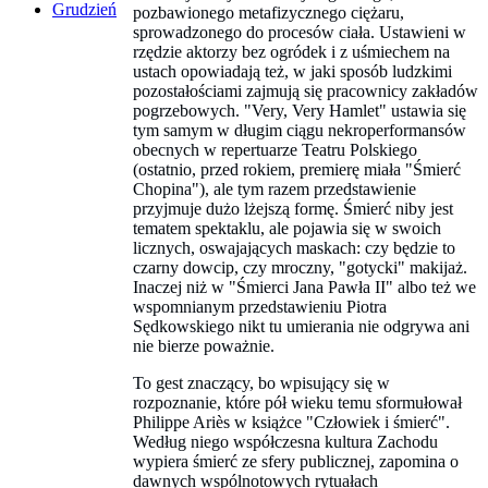
Grudzień
pozbawionego metafizycznego ciężaru,
sprowadzonego do procesów ciała. Ustawieni w
rzędzie aktorzy bez ogródek i z uśmiechem na
ustach opowiadają też, w jaki sposób ludzkimi
pozostałościami zajmują się pracownicy zakładów
pogrzebowych. "Very, Very Hamlet" ustawia się
tym samym w długim ciągu nekroperformansów
obecnych w repertuarze Teatru Polskiego
(ostatnio, przed rokiem, premierę miała "Śmierć
Chopina"), ale tym razem przedstawienie
przyjmuje dużo lżejszą formę. Śmierć niby jest
tematem spektaklu, ale pojawia się w swoich
licznych, oswajających maskach: czy będzie to
czarny dowcip, czy mroczny, "gotycki" makijaż.
Inaczej niż w "Śmierci Jana Pawła II" albo też we
wspomnianym przedstawieniu Piotra
Sędkowskiego nikt tu umierania nie odgrywa ani
nie bierze poważnie.
To gest znaczący, bo wpisujący się w
rozpoznanie, które pół wieku temu sformułował
Philippe Ariès w książce "Człowiek i śmierć".
Według niego współczesna kultura Zachodu
wypiera śmierć ze sfery publicznej, zapomina o
dawnych wspólnotowych rytuałach