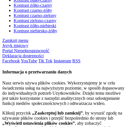
Kontrast biało-czarny
Kontrast żółto-czarny
Kontrast czarno-żółty
Kontrast czarno-zielony
Kontrast zielono-czarny
Kontrast żółto-niebieski
Kontrast niebiesko-żółty
Zamknij menu
Język migowy
Portal Niepełnosprawność
Deklaracja dostępności
Facebook
YouTube
Tik Tok
Instagram
RSS
Informacja o przetwarzaniu danych
Nasz serwis używa plików cookies. Wykorzystujemy je w celu
świadczenia usług na najwyższym poziomie, w sposób dopasowany
do indywidualnych potrzeb Użytkowników. Dzięki temu możliwe
jest także korzystanie z narzędzi analitycznych oraz udostępnianie
funkcji mediów społecznościowych i odtwarzacza wideo.
Kliknij przycisk
„Zaakceptuj lub zamknij”
, by wyrazić zgodę na
używanie plików cookies i przejść bezpośrednio do strony lub
„Wyświetl ustawienia plików cookies”
, aby zobaczyć