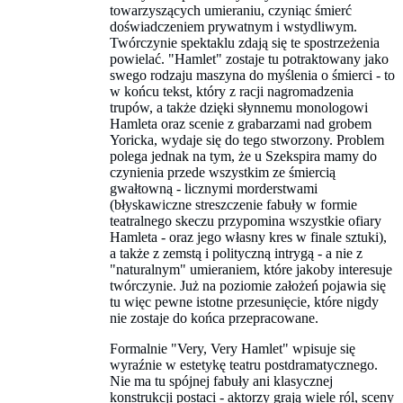
towarzyszących umieraniu, czyniąc śmierć
doświadczeniem prywatnym i wstydliwym.
Twórczynie spektaklu zdają się te spostrzeżenia
powielać. "Hamlet" zostaje tu potraktowany jako
swego rodzaju maszyna do myślenia o śmierci - to
w końcu tekst, który z racji nagromadzenia
trupów, a także dzięki słynnemu monologowi
Hamleta oraz scenie z grabarzami nad grobem
Yoricka, wydaje się do tego stworzony. Problem
polega jednak na tym, że u Szekspira mamy do
czynienia przede wszystkim ze śmiercią
gwałtowną - licznymi morderstwami
(błyskawiczne streszczenie fabuły w formie
teatralnego skeczu przypomina wszystkie ofiary
Hamleta - oraz jego własny kres w finale sztuki),
a także z zemstą i polityczną intrygą - a nie z
"naturalnym" umieraniem, które jakoby interesuje
twórczynie. Już na poziomie założeń pojawia się
tu więc pewne istotne przesunięcie, które nigdy
nie zostaje do końca przepracowane.
Formalnie "Very, Very Hamlet" wpisuje się
wyraźnie w estetykę teatru postdramatycznego.
Nie ma tu spójnej fabuły ani klasycznej
konstrukcji postaci - aktorzy grają wiele ról, sceny