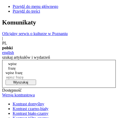
Przejdź do menu głównego
Przejdź do treści
Komunikaty
Oficjalny serwis o kulturze w Poznaniu
|
PL
polski
english
szukaj artykułów i wydarzeń
wpisz
frazę
wpisz frazę
Wyszukaj
Dostępność
Wersja kontrastowa
Kontrast domyślny
Kontrast czarno-biały
Kontrast biało-czarny