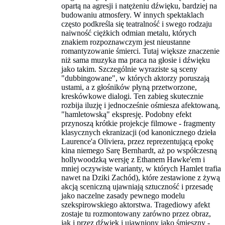
opartą na agresji i natężeniu dźwięku, bardziej na
budowaniu atmosfery. W innych spektaklach
często podkreśla się teatralność i swego rodzaju
naiwność ciężkich odmian metalu, których
znakiem rozpoznawczym jest nieustanne
romantyzowanie śmierci. Tutaj większe znaczenie
niż sama muzyka ma praca na głosie i dźwięku
jako takim. Szczególnie wyraziste są sceny
"dubbingowane", w których aktorzy poruszają
ustami, a z głośników płyną przetworzone,
kreskówkowe dialogi. Ten zabieg skutecznie
rozbija iluzję i jednocześnie ośmiesza afektowaną,
"hamletowską" ekspresję. Podobny efekt
przynoszą krótkie projekcje filmowe - fragmenty
klasycznych ekranizacji (od kanonicznego dzieła
Laurence'a Oliviera, przez reprezentującą epokę
kina niemego Sarę Bernhardt, aż po współczesną
hollywoodzką wersję z Ethanem Hawke'em i
mniej oczywiste warianty, w których Hamlet trafia
nawet na Dziki Zachód), które zestawione z żywą
akcją sceniczną ujawniają sztuczność i przesadę
jako naczelne zasady pewnego modelu
szekspirowskiego aktorstwa. Tragediowy afekt
zostaje tu rozmontowany zarówno przez obraz,
jak i przez dźwięk i ujawniony jako śmieszny -