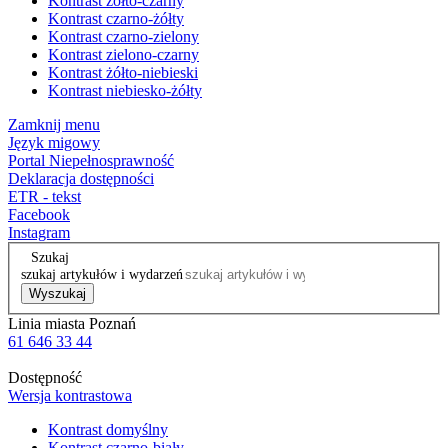
Kontrast żółto-czarny
Kontrast czarno-żółty
Kontrast czarno-zielony
Kontrast zielono-czarny
Kontrast żółto-niebieski
Kontrast niebiesko-żółty
Zamknij menu
Język migowy
Portal Niepełnosprawność
Deklaracja dostępności
ETR - tekst
Facebook
Instagram
Szukaj
szukaj artykułów i wydarzeń
Wyszukaj
Linia miasta Poznań
61 646 33 44
Dostępność
Wersja kontrastowa
Kontrast domyślny
Kontrast czarno-biały