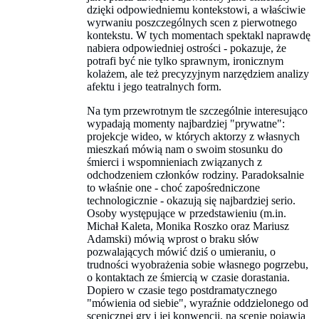
dzięki odpowiedniemu kontekstowi, a właściwie
wyrwaniu poszczególnych scen z pierwotnego
kontekstu. W tych momentach spektakl naprawdę
nabiera odpowiedniej ostrości - pokazuje, że
potrafi być nie tylko sprawnym, ironicznym
kolażem, ale też precyzyjnym narzędziem analizy
afektu i jego teatralnych form.
Na tym przewrotnym tle szczególnie interesująco
wypadają momenty najbardziej "prywatne":
projekcje wideo, w których aktorzy z własnych
mieszkań mówią nam o swoim stosunku do
śmierci i wspomnieniach związanych z
odchodzeniem członków rodziny. Paradoksalnie
to właśnie one - choć zapośredniczone
technologicznie - okazują się najbardziej serio.
Osoby występujące w przedstawieniu (m.in.
Michał Kaleta, Monika Roszko oraz Mariusz
Adamski) mówią wprost o braku słów
pozwalających mówić dziś o umieraniu, o
trudności wyobrażenia sobie własnego pogrzebu,
o kontaktach ze śmiercią w czasie dorastania.
Dopiero w czasie tego postdramatycznego
"mówienia od siebie", wyraźnie oddzielonego od
scenicznej gry i jej konwencji, na scenie pojawia