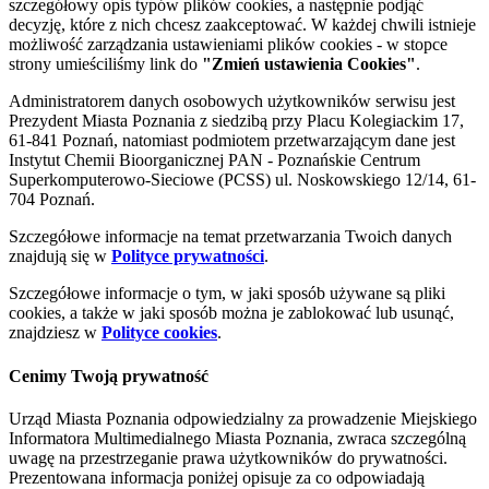
szczegółowy opis typów plików cookies, a następnie podjąć
decyzję, które z nich chcesz zaakceptować. W każdej chwili istnieje
możliwość zarządzania ustawieniami plików cookies - w stopce
strony umieściliśmy link do
"Zmień ustawienia Cookies"
.
Administratorem danych osobowych użytkowników serwisu jest
Prezydent Miasta Poznania z siedzibą przy Placu Kolegiackim 17,
61-841 Poznań, natomiast podmiotem przetwarzającym dane jest
Instytut Chemii Bioorganicznej PAN - Poznańskie Centrum
Superkomputerowo-Sieciowe (PCSS) ul. Noskowskiego 12/14, 61-
704 Poznań.
Szczegółowe informacje na temat przetwarzania Twoich danych
znajdują się w
Polityce prywatności
.
Szczegółowe informacje o tym, w jaki sposób używane są pliki
cookies, a także w jaki sposób można je zablokować lub usunąć,
znajdziesz w
Polityce cookies
.
Cenimy Twoją prywatność
Urząd Miasta Poznania odpowiedzialny za prowadzenie Miejskiego
Informatora Multimedialnego Miasta Poznania, zwraca szczególną
uwagę na przestrzeganie prawa użytkowników do prywatności.
Prezentowana informacja poniżej opisuje za co odpowiadają