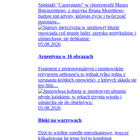
Spektakl "Caravaggio" w choreografii Maura
Bigonzettiego, z muzyką Bruna Morettiego,
buduje mit artysty, którego życie i twórczość
pozostają...
05.08.2026
Argentyna w 16 obrazach
Fragment z pretensjonalnym i rasistowskim
reżyserem arthouse'u to jednak tylko jedna z
szesnastu krótkich opowieści, z których składa się
ten film....
05.08.2026
Bloki na warzywach
Dziś to wielkie osiedle mieszkaniowe, jeszcze
kilkadziesiąt lat temu był tu kombinat