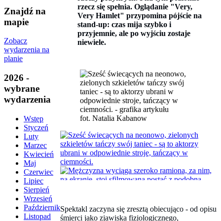
rzecz się spełnia. Oglądanie "Very,
Znajdź na
Very Hamlet" przypomina pójście na
mapie
stand-up: czas mija szybko i
przyjemnie, ale po wyjściu zostaje
Zobacz
niewiele.
wydarzenia na
planie
2026 -
wybrane
wydarzenia
fot. Natalia Kabanow
Wstęp
Styczeń
Luty
Marzec
Kwiecień
Maj
Czerwiec
Lipiec
Sierpień
Wrzesień
Październik
Spektakl zaczyna się zresztą obiecująco - od opisu
Listopad
śmierci jako zjawiska fizjologicznego,