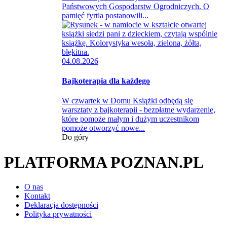
Państwowych Gospodarstw Ogrodniczych. O
pamięć fyrtla postanowili...
04.08.2026
Bajkoterapia dla każdego
W czwartek w Domu Książki odbędą się
warsztaty z bajkoterapii - bezpłatne wydarzenie,
które pomoże małym i dużym uczestnikom
pomoże otworzyć nowe...
Do góry
PLATFORMA POZNAN.PL
O nas
Kontakt
Deklaracja dostępności
Polityka prywatności