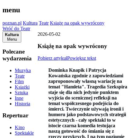
menu
poznan.pl
Kultura
Teatr
Książę na opak wywrócony
Wróć do Teatr
2026-05-02
Kultura
Menu
Książę na opak wywrócony
Polecane
wydarzenia
Pobierz artykuł
Powiększ tekst
Dominka Knapik i Patrycja
Muzyka
Kowańska zgodnie z zapowiedziami
Teatr
zaproponowały własną wariację na
Film
temat "Hamleta". Tragedia Szekspira
Książki
staje się dla nich jedynie punktem
Sztuka
wyjścia do scenicznej refleksji na
Inne
temat współczesnego podejścia do
Historia
śmierci. Twórczynie używają ironii i
humoru jako podstawowych strategii
Repertuar
estetycznych - cały spektakl to w
istocie czarna komedia testująca
Kino
naszą gotowość do śmiania się z
Spektakle
rzeczy przykrych. I na tym poziomie