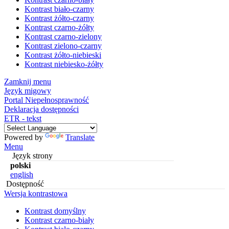
Kontrast biało-czarny
Kontrast żółto-czarny
Kontrast czarno-żółty
Kontrast czarno-zielony
Kontrast zielono-czarny
Kontrast żółto-niebieski
Kontrast niebiesko-żółty
Zamknij menu
Język migowy
Portal Niepełnosprawność
Deklaracja dostępności
ETR - tekst
Powered by
Translate
Menu
Język strony
polski
english
Dostępność
Wersja kontrastowa
Kontrast domyślny
Kontrast czarno-biały