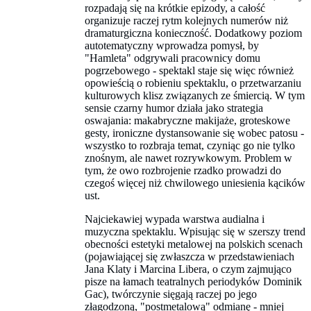
rozpadają się na krótkie epizody, a całość
organizuje raczej rytm kolejnych numerów niż
dramaturgiczna konieczność. Dodatkowy poziom
autotematyczny wprowadza pomysł, by
"Hamleta" odgrywali pracownicy domu
pogrzebowego - spektakl staje się więc również
opowieścią o robieniu spektaklu, o przetwarzaniu
kulturowych klisz związanych ze śmiercią. W tym
sensie czarny humor działa jako strategia
oswajania: makabryczne makijaże, groteskowe
gesty, ironiczne dystansowanie się wobec patosu -
wszystko to rozbraja temat, czyniąc go nie tylko
znośnym, ale nawet rozrywkowym. Problem w
tym, że owo rozbrojenie rzadko prowadzi do
czegoś więcej niż chwilowego uniesienia kącików
ust.
Najciekawiej wypada warstwa audialna i
muzyczna spektaklu. Wpisując się w szerszy trend
obecności estetyki metalowej na polskich scenach
(pojawiającej się zwłaszcza w przedstawieniach
Jana Klaty i Marcina Libera, o czym zajmująco
pisze na łamach teatralnych periodyków Dominik
Gac), twórczynie sięgają raczej po jego
złagodzoną, "postmetalową" odmianę - mniej