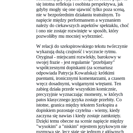
się istotna refleksja i osobista perspektywa, jak
gdyby mogły się one ujawnić tylko poza sceną,
nie w bezpośrednim działaniu teatralnym. To
napięcie między performansem a wyznaniem
należy do ciekawszych aspektów spektaklu, choć
i ono nie zostaje rozwinięte w sposób, który
pozwoliłby mu mocniej wybrzmieć.
W relacji do szekspirowskiego tekstu twórczynie
wykazują dużą czujność i wyczucie rytmu.
Oryginał - miejscami rozwlekły, barokowy w
swojej frazie - jest regularnie "przebijany"
współczesnymi dopiskami (za scenariusz
odpowiada Patrycja Kowańska): krótkimi
puentami, ironicznymi komentarzami, a czasem
wręcz dosadnymi, wulgarnymi wtrętami. Ten
zabieg działa przede wszystkim komicznie,
precyzyjnie wyznaczając momenty, w których
patos klasycznego języka zostaje przebity. Co
istotne, granica między tekstem Szekspira a
dopiskiem pozostaje czytelna - wiemy, kiedy
zaczyna się nawias i kiedy zostaje zamknięty.
Dzięki temu obecne na scenie napięcie między
"wysokim" a "niskim" rejestrem językowym nie
rozmywa się, lecz staje się jednym z głównych