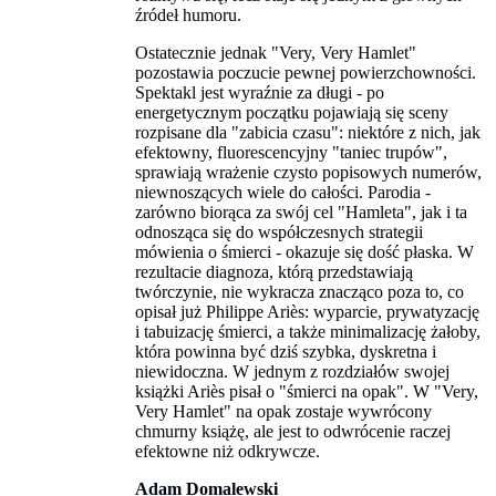
źródeł humoru.
Ostatecznie jednak "Very, Very Hamlet"
pozostawia poczucie pewnej powierzchowności.
Spektakl jest wyraźnie za długi - po
energetycznym początku pojawiają się sceny
rozpisane dla "zabicia czasu": niektóre z nich, jak
efektowny, fluorescencyjny "taniec trupów",
sprawiają wrażenie czysto popisowych numerów,
niewnoszących wiele do całości. Parodia -
zarówno biorąca za swój cel "Hamleta", jak i ta
odnosząca się do współczesnych strategii
mówienia o śmierci - okazuje się dość płaska. W
rezultacie diagnoza, którą przedstawiają
twórczynie, nie wykracza znacząco poza to, co
opisał już Philippe Ariès: wyparcie, prywatyzację
i tabuizację śmierci, a także minimalizację żałoby,
która powinna być dziś szybka, dyskretna i
niewidoczna. W jednym z rozdziałów swojej
książki Ariès pisał o "śmierci na opak". W "Very,
Very Hamlet" na opak zostaje wywrócony
chmurny książę, ale jest to odwrócenie raczej
efektowne niż odkrywcze.
Adam Domalewski