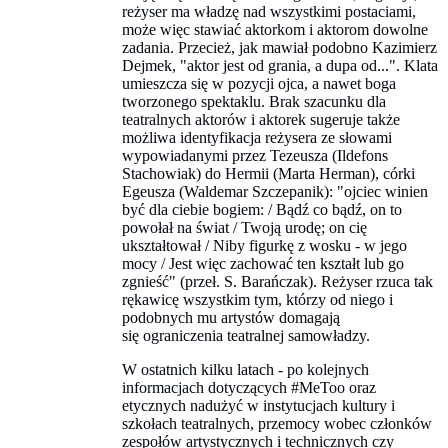
reżyser ma władzę nad wszystkimi postaciami,
może więc stawiać aktorkom i aktorom dowolne
zadania. Przecież, jak mawiał podobno Kazimierz
Dejmek, "aktor jest od grania, a dupa od...". Klata
umieszcza się w pozycji ojca, a nawet boga
tworzonego spektaklu. Brak szacunku dla
teatralnych aktorów i aktorek sugeruje także
możliwa identyfikacja reżysera ze słowami
wypowiadanymi przez Tezeusza (Ildefons
Stachowiak) do Hermii (Marta Herman), córki
Egeusza (Waldemar Szczepanik): "ojciec winien
być dla ciebie bogiem: / Bądź co bądź, on to
powołał na świat / Twoją urodę; on cię
ukształtował / Niby figurkę z wosku - w jego
mocy / Jest więc zachować ten kształt lub go
zgnieść" (przeł. S. Barańczak). Reżyser rzuca tak
rękawicę wszystkim tym, którzy od niego i
podobnych mu artystów domagają
się ograniczenia teatralnej samowładzy.
W ostatnich kilku latach - po kolejnych
informacjach dotyczących #MeToo oraz
etycznych nadużyć w instytucjach kultury i
szkołach teatralnych, przemocy wobec członków
zespołów artystycznych i technicznych czy