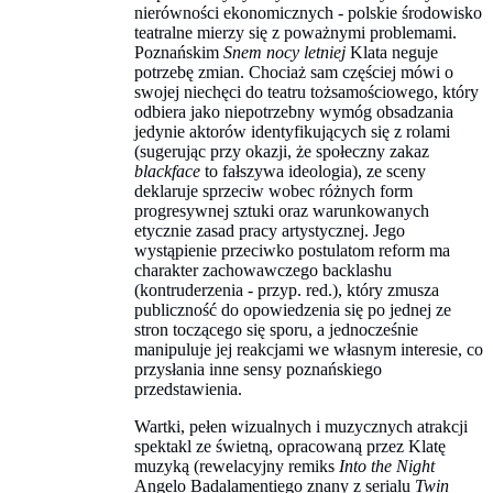
nierówności ekonomicznych - polskie środowisko
teatralne mierzy się z poważnymi problemami.
Poznańskim
Snem nocy letniej
Klata neguje
potrzebę zmian. Chociaż sam częściej mówi o
swojej niechęci do teatru tożsamościowego, który
odbiera jako niepotrzebny wymóg obsadzania
jedynie aktorów identyfikujących się z rolami
(sugerując przy okazji, że społeczny zakaz
blackface
to fałszywa ideologia), ze sceny
deklaruje sprzeciw wobec różnych form
progresywnej sztuki oraz warunkowanych
etycznie zasad pracy artystycznej. Jego
wystąpienie przeciwko postulatom reform ma
charakter zachowawczego backlashu
(kontruderzenia - przyp. red.), który zmusza
publiczność do opowiedzenia się po jednej ze
stron toczącego się sporu, a jednocześnie
manipuluje jej reakcjami we własnym interesie, co
przysłania inne sensy poznańskiego
przedstawienia.
Wartki, pełen wizualnych i muzycznych atrakcji
spektakl ze świetną, opracowaną przez Klatę
muzyką (rewelacyjny remiks
Into the Night
Angelo Badalamentiego znany z serialu
Twin