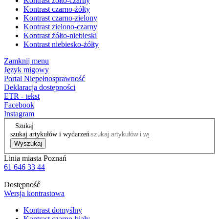
Kontrast żółto-czarny
Kontrast czarno-żółty
Kontrast czarno-zielony
Kontrast zielono-czarny
Kontrast żółto-niebieski
Kontrast niebiesko-żółty
Zamknij menu
Język migowy
Portal Niepełnosprawność
Deklaracja dostępności
ETR - tekst
Facebook
Instagram
Szukaj
szukaj artykułów i wydarzeń
Wyszukaj
Linia miasta Poznań
61 646 33 44
Dostępność
Wersja kontrastowa
Kontrast domyślny
Kontrast czarno-biały