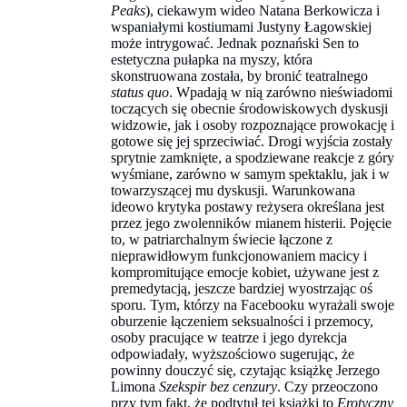
Peaks
), ciekawym wideo Natana Berkowicza i
wspaniałymi kostiumami Justyny Łagowskiej
może intrygować. Jednak poznański Sen to
estetyczna pułapka na myszy, która
skonstruowana została, by bronić teatralnego
status quo
. Wpadają w nią zarówno nieświadomi
toczących się obecnie środowiskowych dyskusji
widzowie, jak i osoby rozpoznające prowokację i
gotowe się jej sprzeciwiać. Drogi wyjścia zostały
sprytnie zamknięte, a spodziewane reakcje z góry
wyśmiane, zarówno w samym spektaklu, jak i w
towarzyszącej mu dyskusji. Warunkowana
ideowo krytyka postawy reżysera określana jest
przez jego zwolenników mianem histerii. Pojęcie
to, w patriarchalnym świecie łączone z
nieprawidłowym funkcjonowaniem macicy i
kompromitujące emocje kobiet, używane jest z
premedytacją, jeszcze bardziej wyostrzając oś
sporu. Tym, którzy na Facebooku wyrażali swoje
oburzenie łączeniem seksualności i przemocy,
osoby pracujące w teatrze i jego dyrekcja
odpowiadały, wyższościowo sugerując, że
powinny douczyć się, czytając książkę Jerzego
Limona
Szekspir bez cenzury
. Czy przeoczono
przy tym fakt, że podtytuł tej książki to
Erotyczny