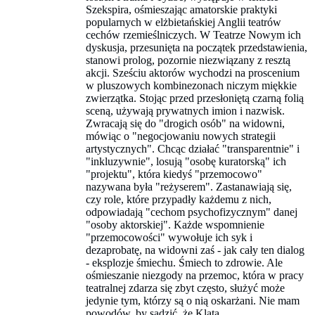
Szekspira, ośmieszając amatorskie praktyki
popularnych w elżbietańskiej Anglii teatrów
cechów rzemieślniczych. W Teatrze Nowym ich
dyskusja, przesunięta na początek przedstawienia,
stanowi prolog, pozornie niezwiązany z resztą
akcji. Sześciu aktorów wychodzi na proscenium
w pluszowych kombinezonach niczym miękkie
zwierzątka. Stojąc przed przesłoniętą czarną folią
sceną, używają prywatnych imion i nazwisk.
Zwracają się do "drogich osób" na widowni,
mówiąc o "negocjowaniu nowych strategii
artystycznych". Chcąc działać "transparentnie" i
"inkluzywnie", losują "osobę kuratorską" ich
"projektu", która kiedyś "przemocowo"
nazywana była "reżyserem". Zastanawiają się,
czy role, które przypadły każdemu z nich,
odpowiadają "cechom psychofizycznym" danej
"osoby aktorskiej". Każde wspomnienie
"przemocowości" wywołuje ich syk i
dezaprobatę, na widowni zaś - jak cały ten dialog
- eksplozje śmiechu. Śmiech to zdrowie. Ale
ośmieszanie niezgody na przemoc, która w pracy
teatralnej zdarza się zbyt często, służyć może
jedynie tym, którzy są o nią oskarżani. Nie mam
powodów, by sądzić, że Klata