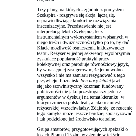
Trzy plany, na których - zgodnie z pomysłem
Szekspira - rozgrywa się akcja, łączą się,
usprawiedliwiając konkretne rozwiązania
inscenizacyjne. Przedstawienie nie jest
interpretacją tekstu Szekspira, lecz
instrumentalnym wykorzystaniem wpisanych w
niego treści i dwuznaczności tylko po to, by dać
Klacie możliwość ośmieszenia inkluzywnego
teatru. Reżyser w jednej sekwencji wyolbrzymia
zyskujące popularność praktyki pracy
kolektywnej oraz parodiuje równościowy język,
by w następnej zasugerować, że jemu wolno
wszystko i nie ma zamiaru rezygnować z tego
przywileju. Poznański
Sen nocy letniej
jawi
się jako szowinistyczny koszmar, fundowany
publiczności nie jako przestroga czy jeden z
argumentów w dyskusji na temat kierunku, w
którym zmierza polski teatr, a jako manifest
reżyserskiej wszechwładzy. Zdaje się, że rzucenie
tego kamyka może jeszcze bardziej spolaryzować
i tak podzielone już środowisko teatralne.
Grupa amatorów, przygotowujących spektakl o
losach Pirama i Tyzbe, występuje w tekście