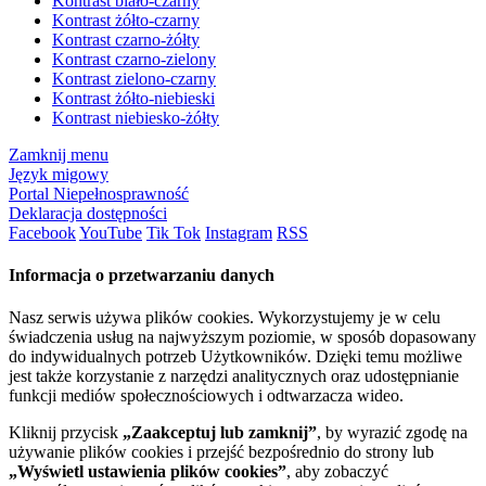
Kontrast biało-czarny
Kontrast żółto-czarny
Kontrast czarno-żółty
Kontrast czarno-zielony
Kontrast zielono-czarny
Kontrast żółto-niebieski
Kontrast niebiesko-żółty
Zamknij menu
Język migowy
Portal Niepełnosprawność
Deklaracja dostępności
Facebook
YouTube
Tik Tok
Instagram
RSS
Informacja o przetwarzaniu danych
Nasz serwis używa plików cookies. Wykorzystujemy je w celu
świadczenia usług na najwyższym poziomie, w sposób dopasowany
do indywidualnych potrzeb Użytkowników. Dzięki temu możliwe
jest także korzystanie z narzędzi analitycznych oraz udostępnianie
funkcji mediów społecznościowych i odtwarzacza wideo.
Kliknij przycisk
„Zaakceptuj lub zamknij”
, by wyrazić zgodę na
używanie plików cookies i przejść bezpośrednio do strony lub
„Wyświetl ustawienia plików cookies”
, aby zobaczyć