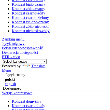
Kontrast biało-czarny
Kontrast żółto-czarny
Kontrast czarno-żółty
Kontrast czarno-zielony
Kontrast zielono-czarny
Kontrast żółto-niebieski
Kontrast niebiesko-żółty
Zamknij menu
Język migowy
Portal Niepełnosprawność
Deklaracja dostępności
ETR - tekst
Powered by
Translate
Menu
Język strony
polski
english
Dostępność
Wersja kontrastowa
Kontrast domyślny
Kontrast czarno-biały