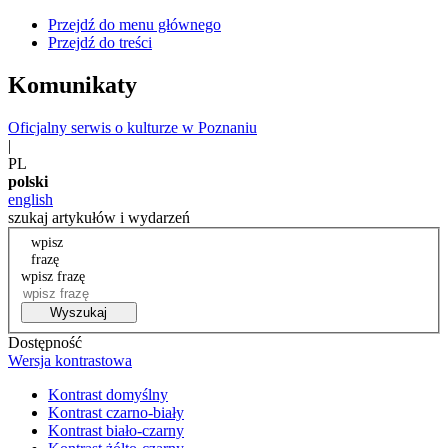
Przejdź do menu głównego
Przejdź do treści
Komunikaty
Oficjalny serwis o kulturze w Poznaniu
|
PL
polski
english
szukaj artykułów i wydarzeń
wpisz
frazę
wpisz frazę
Wyszukaj
Dostępność
Wersja kontrastowa
Kontrast domyślny
Kontrast czarno-biały
Kontrast biało-czarny