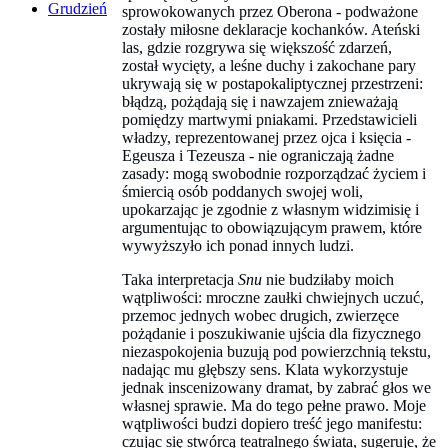
Grudzień
sprowokowanych przez Oberona - podważone
zostały miłosne deklaracje kochanków. Ateński
las, gdzie rozgrywa się większość zdarzeń,
został wycięty, a leśne duchy i zakochane pary
ukrywają się w postapokaliptycznej przestrzeni:
błądzą, pożądają się i nawzajem znieważają
pomiędzy martwymi pniakami. Przedstawicieli
władzy, reprezentowanej przez ojca i księcia -
Egeusza i Tezeusza - nie ograniczają żadne
zasady: mogą swobodnie rozporządzać życiem i
śmiercią osób poddanych swojej woli,
upokarzając je zgodnie z własnym widzimisię i
argumentując to obowiązującym prawem, które
wywyższyło ich ponad innych ludzi.
Taka interpretacja
Snu
nie budziłaby moich
wątpliwości: mroczne zaułki chwiejnych uczuć,
przemoc jednych wobec drugich, zwierzęce
pożądanie i poszukiwanie ujścia dla fizycznego
niezaspokojenia buzują pod powierzchnią tekstu,
nadając mu głębszy sens. Klata wykorzystuje
jednak inscenizowany dramat, by zabrać głos we
własnej sprawie. Ma do tego pełne prawo. Moje
wątpliwości budzi dopiero treść jego manifestu:
czując się stwórcą teatralnego świata, sugeruje, że