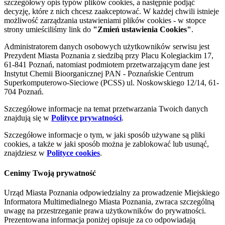
szczegółowy opis typów plików cookies, a następnie podjąć
decyzję, które z nich chcesz zaakceptować. W każdej chwili istnieje
możliwość zarządzania ustawieniami plików cookies - w stopce
strony umieściliśmy link do
"Zmień ustawienia Cookies"
.
Administratorem danych osobowych użytkowników serwisu jest
Prezydent Miasta Poznania z siedzibą przy Placu Kolegiackim 17,
61-841 Poznań, natomiast podmiotem przetwarzającym dane jest
Instytut Chemii Bioorganicznej PAN - Poznańskie Centrum
Superkomputerowo-Sieciowe (PCSS) ul. Noskowskiego 12/14, 61-
704 Poznań.
Szczegółowe informacje na temat przetwarzania Twoich danych
znajdują się w
Polityce prywatności
.
Szczegółowe informacje o tym, w jaki sposób używane są pliki
cookies, a także w jaki sposób można je zablokować lub usunąć,
znajdziesz w
Polityce cookies
.
Cenimy Twoją prywatność
Urząd Miasta Poznania odpowiedzialny za prowadzenie Miejskiego
Informatora Multimedialnego Miasta Poznania, zwraca szczególną
uwagę na przestrzeganie prawa użytkowników do prywatności.
Prezentowana informacja poniżej opisuje za co odpowiadają