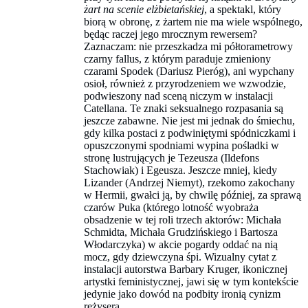
żart na scenie elżbietańskiej
, a spektakl, który
biorą w obronę, z żartem nie ma wiele wspólnego,
będąc raczej jego mrocznym rewersem?
Zaznaczam: nie przeszkadza mi półtorametrowy
czarny fallus, z którym paraduje zmieniony
czarami Spodek (Dariusz Pieróg), ani wypchany
osioł, również z przyrodzeniem we wzwodzie,
podwieszony nad sceną niczym w instalacji
Catellana. Te znaki seksualnego rozpasania są
jeszcze zabawne. Nie jest mi jednak do śmiechu,
gdy kilka postaci z podwiniętymi spódniczkami i
opuszczonymi spodniami wypina pośladki w
stronę lustrujących je Tezeusza (Ildefons
Stachowiak) i Egeusza. Jeszcze mniej, kiedy
Lizander (Andrzej Niemyt), rzekomo zakochany
w Hermii, gwałci ją, by chwilę później, za sprawą
czarów Puka (którego lotność wyobraża
obsadzenie w tej roli trzech aktorów: Michała
Schmidta, Michała Grudzińskiego i Bartosza
Włodarczyka) w akcie pogardy oddać na nią
mocz, gdy dziewczyna śpi. Wizualny cytat z
instalacji autorstwa Barbary Kruger, ikonicznej
artystki feministycznej, jawi się w tym kontekście
jedynie jako dowód na podbity ironią cynizm
reżysera.