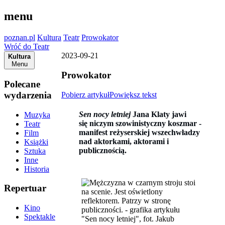
menu
poznan.pl
Kultura
Teatr
Prowokator
Wróć do Teatr
2023-09-21
Kultura
Menu
Prowokator
Polecane
wydarzenia
Pobierz artykuł
Powiększ tekst
Sen nocy letniej
Jana Klaty jawi
Muzyka
się niczym szowinistyczny koszmar -
Teatr
manifest reżyserskiej wszechwładzy
Film
nad aktorkami, aktorami i
Książki
publicznością.
Sztuka
Inne
Historia
Repertuar
Kino
Spektakle
"Sen nocy letniej", fot. Jakub