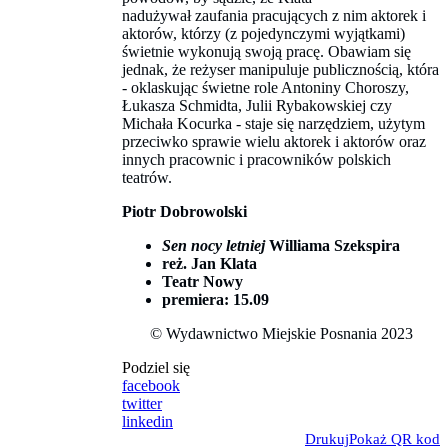
nadużywał zaufania pracujących z nim aktorek i
aktorów, którzy (z pojedynczymi wyjątkami)
świetnie wykonują swoją pracę. Obawiam się
jednak, że reżyser manipuluje publicznością, która
- oklaskując świetne role Antoniny Choroszy,
Łukasza Schmidta, Julii Rybakowskiej czy
Michała Kocurka - staje się narzędziem, użytym
przeciwko sprawie wielu aktorek i aktorów oraz
innych pracownic i pracowników polskich
teatrów.
Piotr Dobrowolski
Sen nocy letniej
Williama Szekspira
reż. Jan Klata
Teatr Nowy
premiera: 15.09
© Wydawnictwo Miejskie Posnania 2023
Podziel się
facebook
twitter
linkedin
Drukuj
Pokaż QR kod