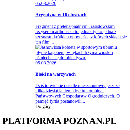
05.08.2026
Argentyna w 16 obrazach
Fragment z pretensjonalnym i rasistowskim
reżyserem arthouse'u to jednak tylko jedna z
szesnastu krótkich opowieści, z których składa się
ten film....
05.08.2026
Bloki na warzywach
Dziś to wielkie osiedle mieszkaniowe, jeszcze
kilkadziesiąt lat temu był tu kombinat
Państwowych Gospodarstw Ogrodniczych. O
pamięć fyrtla postanowili...
Do góry
PLATFORMA POZNAN.PL