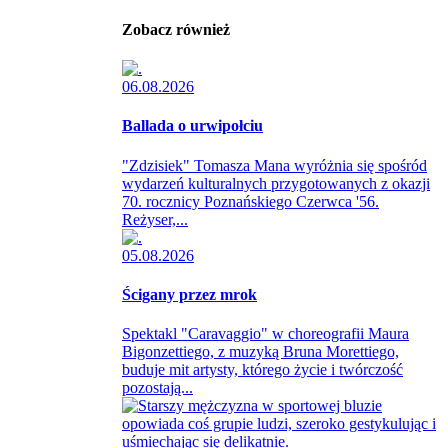
Zobacz również
06.08.2026
Ballada o urwipołciu
"Zdzisiek" Tomasza Mana wyróżnia się spośród
wydarzeń kulturalnych przygotowanych z okazji
70. rocznicy Poznańskiego Czerwca '56.
Reżyser,...
05.08.2026
Ścigany przez mrok
Spektakl "Caravaggio" w choreografii Maura
Bigonzettiego, z muzyką Bruna Morettiego,
buduje mit artysty, którego życie i twórczość
pozostają...