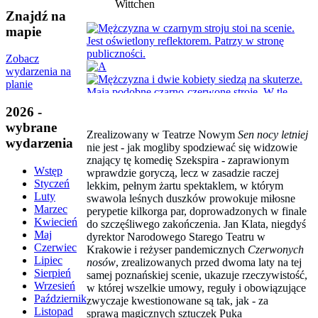
Wittchen
Znajdź na
mapie
Zobacz
wydarzenia na
planie
2026 -
wybrane
Zrealizowany w Teatrze Nowym
Sen nocy letniej
wydarzenia
nie jest - jak mogliby spodziewać się widzowie
znający tę komedię Szekspira - zaprawionym
Wstęp
wprawdzie goryczą, lecz w zasadzie raczej
Styczeń
lekkim, pełnym żartu spektaklem, w którym
Luty
swawola leśnych duszków prowokuje miłosne
Marzec
perypetie kilkorga par, doprowadzonych w finale
Kwiecień
do szczęśliwego zakończenia. Jan Klata, niegdyś
Maj
dyrektor Narodowego Starego Teatru w
Czerwiec
Krakowie i reżyser pandemicznych
Czerwonych
Lipiec
nosów
, zrealizowanych przed dwoma laty na tej
Sierpień
samej poznańskiej scenie, ukazuje rzeczywistość,
Wrzesień
w której wszelkie umowy, reguły i obowiązujące
Październik
zwyczaje kwestionowane są tak, jak - za
Listopad
sprawą magicznych sztuczek Puka