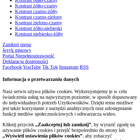
Kontrast biało-czarny
Kontrast żółto-czarny
Kontrast czarno-żółty
Kontrast czarno-zielony
Kontrast zielono-czarny
Kontrast żółto-niebieski
Kontrast niebiesko-żółty
Zamknij menu
Język migowy
Portal Niepełnosprawność
Deklaracja dostępności
Facebook
YouTube
Tik Tok
Instagram
RSS
Informacja o przetwarzaniu danych
Nasz serwis używa plików cookies. Wykorzystujemy je w celu
świadczenia usług na najwyższym poziomie, w sposób dopasowany
do indywidualnych potrzeb Użytkowników. Dzięki temu możliwe
jest także korzystanie z narzędzi analitycznych oraz udostępnianie
funkcji mediów społecznościowych i odtwarzacza wideo.
Kliknij przycisk
„Zaakceptuj lub zamknij”
, by wyrazić zgodę na
używanie plików cookies i przejść bezpośrednio do strony lub
„Wyświetl ustawienia plików cookies”
, aby zobaczyć