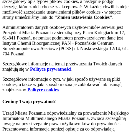
szczegółowy opis typów plików cookies, a następnie podjąć
decyzję, które z nich chcesz zaakceptować. W każdej chwili istnieje
możliwość zarządzania ustawieniami plików cookies - w stopce
strony umieściliśmy link do
"Zmień ustawienia Cookies"
.
Administratorem danych osobowych użytkowników serwisu jest
Prezydent Miasta Poznania z siedzibą przy Placu Kolegiackim 17,
61-841 Poznań, natomiast podmiotem przetwarzającym dane jest
Instytut Chemii Bioorganicznej PAN - Poznańskie Centrum
Superkomputerowo-Sieciowe (PCSS) ul. Noskowskiego 12/14, 61-
704 Poznań.
Szczegółowe informacje na temat przetwarzania Twoich danych
znajdują się w
Polityce prywatności
.
Szczegółowe informacje o tym, w jaki sposób używane są pliki
cookies, a także w jaki sposób można je zablokować lub usunąć,
znajdziesz w
Polityce cookies
.
Cenimy Twoją prywatność
Urząd Miasta Poznania odpowiedzialny za prowadzenie Miejskiego
Informatora Multimedialnego Miasta Poznania, zwraca szczególną
uwagę na przestrzeganie prawa użytkowników do prywatności.
Prezentowana informacja poniżej opisuje za co odpowiadają