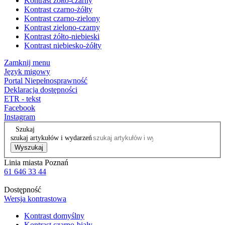
Kontrast żółto-czarny
Kontrast czarno-żółty
Kontrast czarno-zielony
Kontrast zielono-czarny
Kontrast żółto-niebieski
Kontrast niebiesko-żółty
Zamknij menu
Język migowy
Portal Niepełnosprawność
Deklaracja dostępności
ETR - tekst
Facebook
Instagram
Szukaj
szukaj artykułów i wydarzeń
Wyszukaj
Linia miasta Poznań
61 646 33 44
Dostępność
Wersja kontrastowa
Kontrast domyślny
Kontrast czarno-biały