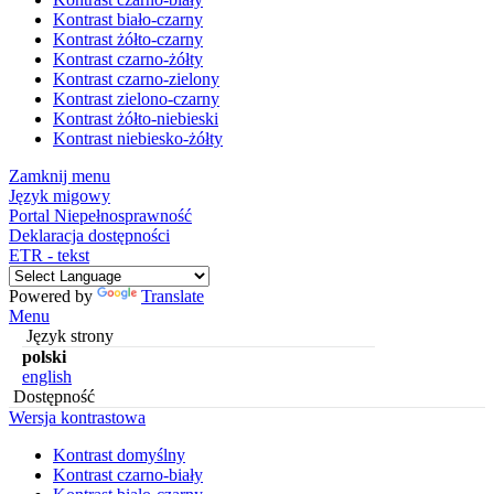
Kontrast biało-czarny
Kontrast żółto-czarny
Kontrast czarno-żółty
Kontrast czarno-zielony
Kontrast zielono-czarny
Kontrast żółto-niebieski
Kontrast niebiesko-żółty
Zamknij menu
Język migowy
Portal Niepełnosprawność
Deklaracja dostępności
ETR - tekst
Powered by
Translate
Menu
Język strony
polski
english
Dostępność
Wersja kontrastowa
Kontrast domyślny
Kontrast czarno-biały