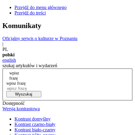
Przejdź do menu głównego
Przejdź do treści
Komunikaty
Oficjalny serwis o kulturze w Poznaniu
|
PL
polski
english
szukaj artykułów i wydarzeń
wpisz
frazę
wpisz frazę
Wyszukaj
Dostępność
Wersja kontrastowa
Kontrast domyślny
Kontrast czarno-biały
Kontrast biało-czarny