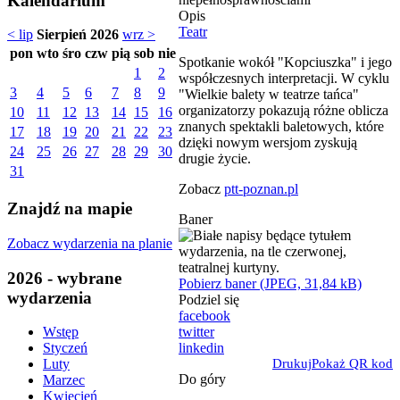
Kalendarium
Opis
Teatr
< lip
Sierpień 2026
wrz >
pon
wto
śro
czw
pią
sob
nie
Spotkanie wokół "Kopciuszka" i jego
1
2
współczesnych interpretacji. W cyklu
3
4
5
6
7
8
9
"Wielkie balety w teatrze tańca"
organizatorzy pokazują różne oblicza
10
11
12
13
14
15
16
znanych spektakli baletowych, które
17
18
19
20
21
22
23
dzięki nowym wersjom zyskują
24
25
26
27
28
29
30
drugie życie.
31
Zobacz
ptt-poznan.pl
Znajdź na mapie
Baner
Zobacz wydarzenia na planie
2026 - wybrane
Pobierz baner (JPEG, 31,84 kB)
wydarzenia
Podziel się
facebook
twitter
Wstęp
linkedin
Styczeń
Drukuj
Pokaż QR kod
Luty
Do góry
Marzec
Kwiecień