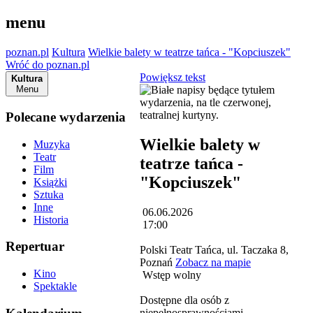
menu
poznan.pl
Kultura
Wielkie balety w teatrze tańca - "Kopciuszek"
Wróć do poznan.pl
Powiększ tekst
Kultura
Menu
Polecane wydarzenia
Wielkie balety w
Muzyka
Teatr
teatrze tańca -
Film
"Kopciuszek"
Książki
Sztuka
Inne
06.06.2026
Historia
17:00
Repertuar
Polski Teatr Tańca, ul. Taczaka 8,
Poznań
Zobacz na mapie
Kino
Wstęp wolny
Spektakle
Dostępne dla osób z
niepełnosprawnościami