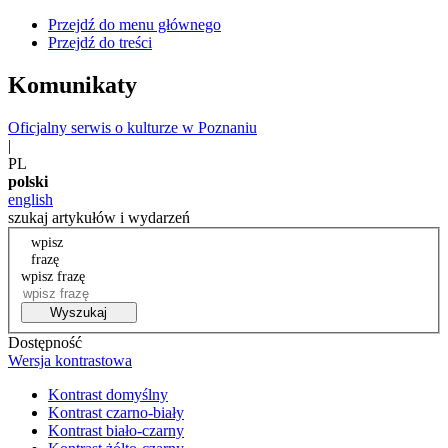
Przejdź do menu głównego
Przejdź do treści
Komunikaty
Oficjalny serwis o kulturze w Poznaniu
|
PL
polski
english
szukaj artykułów i wydarzeń
wpisz
frazę
wpisz frazę
Wyszukaj
Dostępność
Wersja kontrastowa
Kontrast domyślny
Kontrast czarno-biały
Kontrast biało-czarny