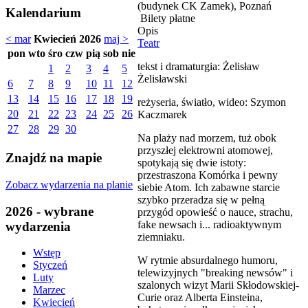
(budynek CK Zamek), Poznań
Kalendarium
Bilety płatne
Opis
< mar
Kwiecień 2026
maj >
Teatr
pon
wto
śro
czw
pią
sob
nie
tekst i dramaturgia: Żelisław
1
2
3
4
5
Żelisławski
6
7
8
9
10
11
12
13
14
15
16
17
18
19
reżyseria, światło, wideo: Szymon
20
21
22
23
24
25
26
Kaczmarek
27
28
29
30
Na plaży nad morzem, tuż obok
przyszłej elektrowni atomowej,
Znajdź na mapie
spotykają się dwie istoty:
przestraszona Komórka i pewny
Zobacz wydarzenia na planie
siebie Atom. Ich zabawne starcie
szybko przeradza się w pełną
2026 - wybrane
przygód opowieść o nauce, strachu,
fake newsach i... radioaktywnym
wydarzenia
ziemniaku.
Wstęp
W rytmie absurdalnego humoru,
Styczeń
telewizyjnych "breaking newsów" i
Luty
szalonych wizyt Marii Skłodowskiej-
Marzec
Curie oraz Alberta Einsteina,
Kwiecień