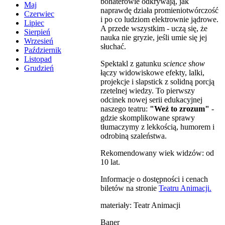
bohaterowie odkrywają, jak
Maj
naprawdę działa promieniotwórczość
Czerwiec
i po co ludziom elektrownie jądrowe.
Lipiec
A przede wszystkim - uczą się, że
Sierpień
nauka nie gryzie, jeśli umie się jej
Wrzesień
słuchać.
Październik
Listopad
Spektakl z gatunku
science show
Grudzień
łączy widowiskowe efekty, lalki,
projekcje i slapstick z solidną porcją
rzetelnej wiedzy. To pierwszy
odcinek nowej serii edukacyjnej
naszego teatru:
"Weź to zrozum"
-
gdzie skomplikowane sprawy
tłumaczymy z lekkością, humorem i
odrobiną szaleństwa.
Rekomendowany wiek widzów: od
10 lat.
Informacje o dostępności i cenach
biletów na stronie
Teatru Animacji.
materiały: Teatr Animacji
Baner