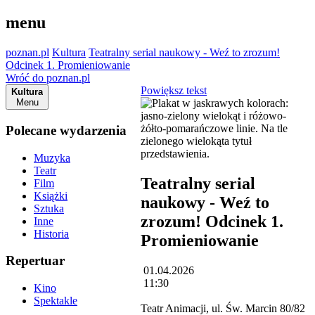
menu
poznan.pl
Kultura
Teatralny serial naukowy - Weź to zrozum!
Odcinek 1. Promieniowanie
Wróć do poznan.pl
Powiększ tekst
Kultura
Menu
Polecane wydarzenia
Muzyka
Teatr
Teatralny serial
Film
Książki
naukowy - Weź to
Sztuka
zrozum! Odcinek 1.
Inne
Historia
Promieniowanie
Repertuar
01.04.2026
11:30
Kino
Spektakle
Teatr Animacji, ul. Św. Marcin 80/82