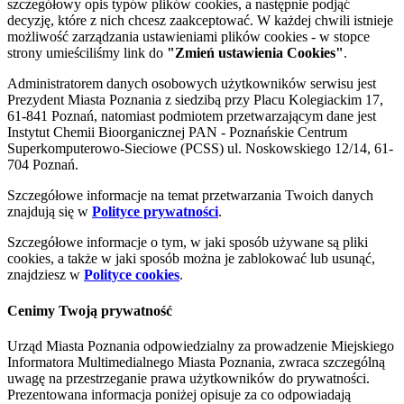
szczegółowy opis typów plików cookies, a następnie podjąć
decyzję, które z nich chcesz zaakceptować. W każdej chwili istnieje
możliwość zarządzania ustawieniami plików cookies - w stopce
strony umieściliśmy link do
"Zmień ustawienia Cookies"
.
Administratorem danych osobowych użytkowników serwisu jest
Prezydent Miasta Poznania z siedzibą przy Placu Kolegiackim 17,
61-841 Poznań, natomiast podmiotem przetwarzającym dane jest
Instytut Chemii Bioorganicznej PAN - Poznańskie Centrum
Superkomputerowo-Sieciowe (PCSS) ul. Noskowskiego 12/14, 61-
704 Poznań.
Szczegółowe informacje na temat przetwarzania Twoich danych
znajdują się w
Polityce prywatności
.
Szczegółowe informacje o tym, w jaki sposób używane są pliki
cookies, a także w jaki sposób można je zablokować lub usunąć,
znajdziesz w
Polityce cookies
.
Cenimy Twoją prywatność
Urząd Miasta Poznania odpowiedzialny za prowadzenie Miejskiego
Informatora Multimedialnego Miasta Poznania, zwraca szczególną
uwagę na przestrzeganie prawa użytkowników do prywatności.
Prezentowana informacja poniżej opisuje za co odpowiadają