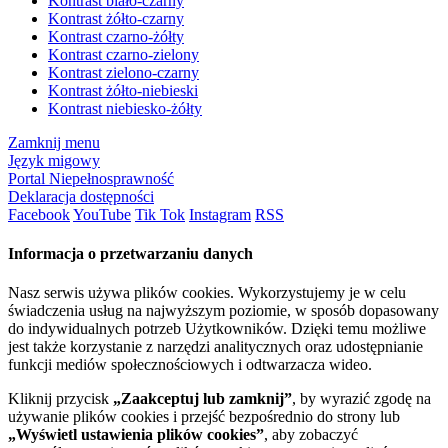
Kontrast biało-czarny
Kontrast żółto-czarny
Kontrast czarno-żółty
Kontrast czarno-zielony
Kontrast zielono-czarny
Kontrast żółto-niebieski
Kontrast niebiesko-żółty
Zamknij menu
Język migowy
Portal Niepełnosprawność
Deklaracja dostępności
Facebook
YouTube
Tik Tok
Instagram
RSS
Informacja o przetwarzaniu danych
Nasz serwis używa plików cookies. Wykorzystujemy je w celu
świadczenia usług na najwyższym poziomie, w sposób dopasowany
do indywidualnych potrzeb Użytkowników. Dzięki temu możliwe
jest także korzystanie z narzędzi analitycznych oraz udostępnianie
funkcji mediów społecznościowych i odtwarzacza wideo.
Kliknij przycisk
„Zaakceptuj lub zamknij”
, by wyrazić zgodę na
używanie plików cookies i przejść bezpośrednio do strony lub
„Wyświetl ustawienia plików cookies”
, aby zobaczyć