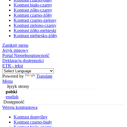
Kontrast biało-czarny
Kontrast żółto-czarny
Kontrast czarno-żółty
Kontrast czarno-zielony
Kontrast zielono-czarny
Kontrast żółto-niebieski
Kontrast niebiesko-żółty
Zamknij menu
Język migowy
Portal Niepełnosprawność
Deklaracja dostępności
ETR - tekst
Powered by
Translate
Menu
Język strony
polski
english
Dostępność
Wersja kontrastowa
Kontrast domyślny
Kontrast czarno-biały