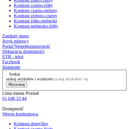
Kontrast żółto-czarny
Kontrast czarno-żółty
Kontrast czarno-zielony
Kontrast zielono-czarny
Kontrast żółto-niebieski
Kontrast niebiesko-żółty
Zamknij menu
Język migowy
Portal Niepełnosprawność
Deklaracja dostępności
ETR - tekst
Facebook
Instagram
Szukaj
szukaj artykułów i wydarzeń
Wyszukaj
Linia miasta Poznań
61 646 33 44
Dostępność
Wersja kontrastowa
Kontrast domyślny
Kontrast czarno-biały