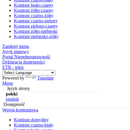
Kontrast biało-czarny
Kontrast żółto-czarny
Kontrast czarno-żółty
Kontrast czarno-zielony
Kontrast zielono-czarny
Kontrast żółto-niebieski
Kontrast niebiesko-żółty
Zamknij menu
Język migowy
Portal Niepełnosprawność
Deklaracja dostępności
ETR - tekst
Powered by
Translate
Menu
Język strony
polski
english
Dostępność
Wersja kontrastowa
Kontrast domyślny
Kontrast czarno-biały