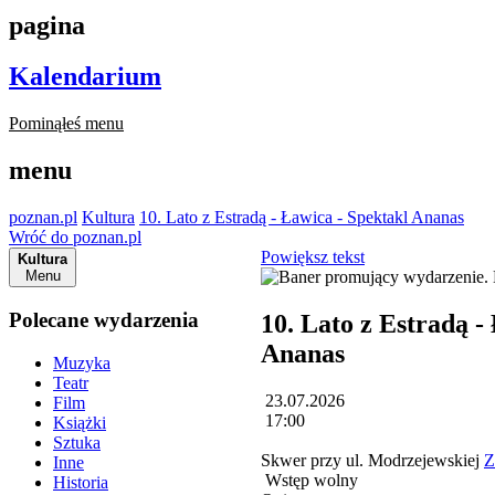
pagina
Kalendarium
Pominąłeś menu
menu
poznan.pl
Kultura
10. Lato z Estradą - Ławica - Spektakl Ananas
Wróć do poznan.pl
Powiększ tekst
Kultura
Menu
Polecane wydarzenia
10. Lato z Estradą -
Ananas
Muzyka
Teatr
23.07.2026
Film
17:00
Książki
Sztuka
Skwer przy ul. Modrzejewskiej
Z
Inne
Wstęp wolny
Historia