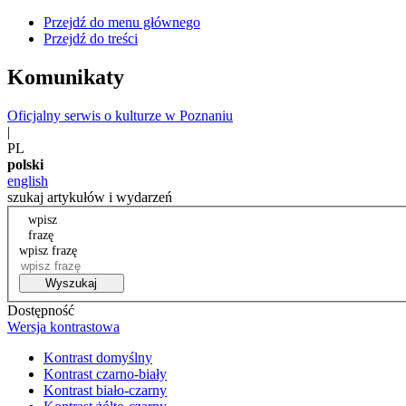
Przejdź do menu głównego
Przejdź do treści
Komunikaty
Oficjalny serwis o kulturze w Poznaniu
|
PL
polski
english
szukaj artykułów i wydarzeń
wpisz
frazę
wpisz frazę
Wyszukaj
Dostępność
Wersja kontrastowa
Kontrast domyślny
Kontrast czarno-biały
Kontrast biało-czarny