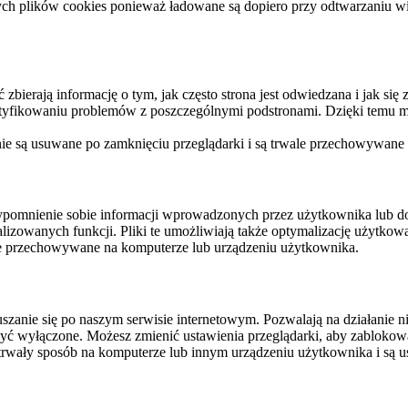
ych plików cookies ponieważ ładowane są dopiero przy odtwarzaniu wid
ierają informację o tym, jak często strona jest odwiedzana i jak się z 
ntyfikowaniu problemów z poszczególnymi podstronami. Dzięki temu mo
 nie są usuwane po zamknięciu przeglądarki i są trwale przechowywane
rzypomnienie sobie informacji wprowadzonych przez użytkownika lub 
nalizowanych funkcji. Pliki te umożliwiają także optymalizację użytko
ale przechowywane na komputerze lub urządzeniu użytkownika.
szanie się po naszym serwisie internetowym. Pozwalają na działanie ni
yć wyłączone. Możesz zmienić ustawienia przeglądarki, aby zablokować
trwały sposób na komputerze lub innym urządzeniu użytkownika i są u