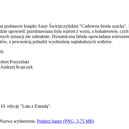
na podstawie książki Anny Świrszczyńskiej "Cudowna broda szacha". 
gdzie opowieść przedstawiana była wprost z wozu, a bohaterowie, czyli 
obnych sytuacji nie zabraknie. Dynamiczna fabuła opowiadana wiersze
entów, z pewnością pobudzi wyobraźnię najmłodszych widzów.
yty
obert Poryziński
i Andrzej Kopczyk
10. edycję "Lata z Estradą".
Pobierz baner (PNG, 3,75 MB)