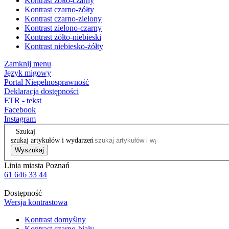
Kontrast żółto-czarny
Kontrast czarno-żółty
Kontrast czarno-zielony
Kontrast zielono-czarny
Kontrast żółto-niebieski
Kontrast niebiesko-żółty
Zamknij menu
Język migowy
Portal Niepełnosprawność
Deklaracja dostępności
ETR - tekst
Facebook
Instagram
Szukaj
szukaj artykułów i wydarzeń
Wyszukaj
Linia miasta Poznań
61 646 33 44
Dostępność
Wersja kontrastowa
Kontrast domyślny
Kontrast czarno-biały