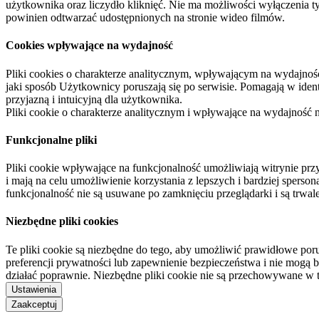
użytkownika oraz liczydło kliknięć. Nie ma możliwości wyłączenia t
powinien odtwarzać udostępnionych na stronie wideo filmów.
Cookies wpływające na wydajność
Pliki cookies o charakterze analitycznym, wpływającym na wydajność zb
jaki sposób Użytkownicy poruszają się po serwisie. Pomagają w ide
przyjazną i intuicyjną dla użytkownika.
Pliki cookie o charakterze analitycznym i wpływające na wydajność
Funkcjonalne pliki
Pliki cookie wpływające na funkcjonalność umożliwiają witrynie p
i mają na celu umożliwienie korzystania z lepszych i bardziej sperso
funkcjonalność nie są usuwane po zamknięciu przeglądarki i są trw
Niezbędne pliki cookies
Te pliki cookie są niezbędne do tego, aby umożliwić prawidłowe poru
preferencji prywatności lub zapewnienie bezpieczeństwa i nie mogą b
działać poprawnie. Niezbędne pliki cookie nie są przechowywane w 
Ustawienia
Zaakceptuj