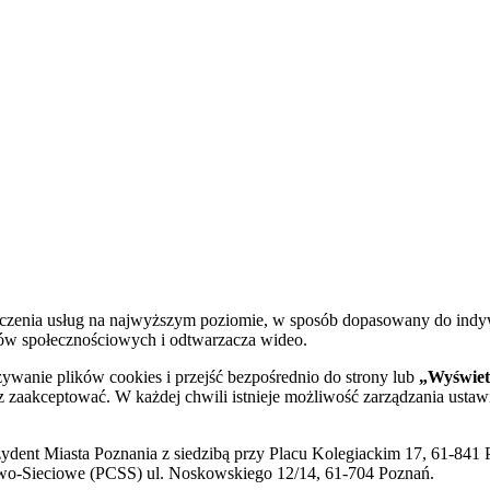
dczenia usług na najwyższym poziomie, w sposób dopasowany do indy
diów społecznościowych i odtwarzacza wideo.
żywanie plików cookies i przejść bezpośrednio do strony lub
„Wyświetl
sz zaakceptować. W każdej chwili istnieje możliwość zarządzania ustaw
ent Miasta Poznania z siedzibą przy Placu Kolegiackim 17, 61-841 P
o-Sieciowe (PCSS) ul. Noskowskiego 12/14, 61-704 Poznań.