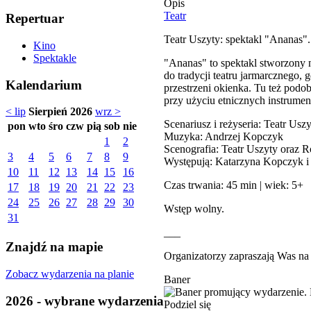
Opis
Teatr
Repertuar
Teatr Uszyty: spektakl "Ananas".
Kino
Spektakle
"Ananas" to spektakl stworzony 
do tradycji teatru jarmarcznego, 
Kalendarium
przestrzeni okienka. Tu też pod
przy użyciu etnicznych instrum
< lip
Sierpień 2026
wrz >
Scenariusz i reżyseria: Teatr Usz
pon
wto
śro
czw
pią
sob
nie
Muzyka: Andrzej Kopczyk
1
2
Scenografia: Teatr Uszyty oraz R
3
4
5
6
7
8
9
Występują: Katarzyna Kopczyk 
10
11
12
13
14
15
16
Czas trwania: 45 min | wiek: 5+
17
18
19
20
21
22
23
24
25
26
27
28
29
30
Wstęp wolny.
31
___
Znajdź na mapie
Organizatorzy zapraszają Was na 
Zobacz wydarzenia na planie
Baner
2026 - wybrane wydarzenia
Podziel się