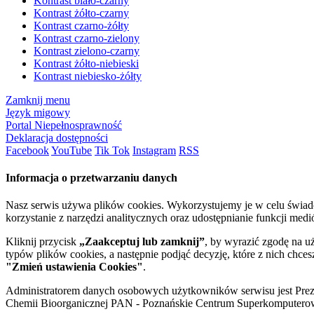
Kontrast biało-czarny
Kontrast żółto-czarny
Kontrast czarno-żółty
Kontrast czarno-zielony
Kontrast zielono-czarny
Kontrast żółto-niebieski
Kontrast niebiesko-żółty
Zamknij menu
Język migowy
Portal Niepełnosprawność
Deklaracja dostępności
Facebook
YouTube
Tik Tok
Instagram
RSS
Informacja o przetwarzaniu danych
Nasz serwis używa plików cookies. Wykorzystujemy je w celu świa
korzystanie z narzędzi analitycznych oraz udostępnianie funkcji me
Kliknij przycisk
„Zaakceptuj lub zamknij”
, by wyrazić zgodę na u
typów plików cookies, a następnie podjąć decyzję, które z nich chce
"Zmień ustawienia Cookies"
.
Administratorem danych osobowych użytkowników serwisu jest Prezyd
Chemii Bioorganicznej PAN - Poznańskie Centrum Superkomputerow