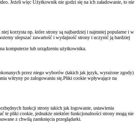
eo. Jeżeli więc Użytkownik nie godzi się na ich załadowanie, to nie
niej korzysta np. które strony są najbardziej i najmniej popularne i w
żemy ulepszać zawartość i wydajność strony i uczynić ją bardziej
 na komputerze lub urządzeniu użytkownika.
dokonanych przez niego wyborów (takich jak język, wyrażone zgody)
wania witryny po zalogowaniu się.Pliki cookie wpływające na
ezbędnych funkcji strony takich jak logowanie, ustawienia
 te pliki cookie, jednakże niektóre funkcjonalności strony mogą nie
suwane z chwilą zamknięcia przeglądarki.