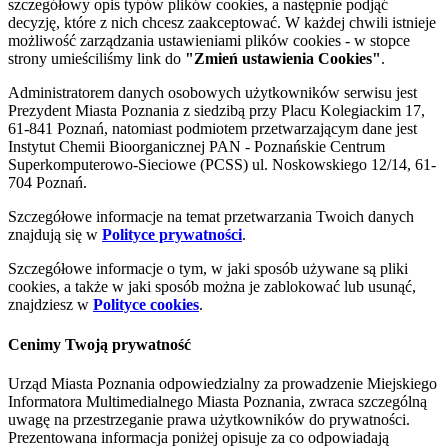
szczegółowy opis typów plików cookies, a następnie podjąć
decyzję, które z nich chcesz zaakceptować. W każdej chwili istnieje
możliwość zarządzania ustawieniami plików cookies - w stopce
strony umieściliśmy link do
"Zmień ustawienia Cookies"
.
Administratorem danych osobowych użytkowników serwisu jest
Prezydent Miasta Poznania z siedzibą przy Placu Kolegiackim 17,
61-841 Poznań, natomiast podmiotem przetwarzającym dane jest
Instytut Chemii Bioorganicznej PAN - Poznańskie Centrum
Superkomputerowo-Sieciowe (PCSS) ul. Noskowskiego 12/14, 61-
704 Poznań.
Szczegółowe informacje na temat przetwarzania Twoich danych
znajdują się w
Polityce prywatności
.
Szczegółowe informacje o tym, w jaki sposób używane są pliki
cookies, a także w jaki sposób można je zablokować lub usunąć,
znajdziesz w
Polityce cookies
.
Cenimy Twoją prywatność
Urząd Miasta Poznania odpowiedzialny za prowadzenie Miejskiego
Informatora Multimedialnego Miasta Poznania, zwraca szczególną
uwagę na przestrzeganie prawa użytkowników do prywatności.
Prezentowana informacja poniżej opisuje za co odpowiadają