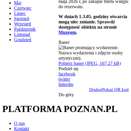
maja 2026 r, po zakupie biletu wstępu
Maj
do rezerwatu.
Czerwiec
Lipiec
W dniach 1-3.05. godziny otwarcia
Sierpień
mogą ulec zmianie. Sprawdź
Wrzesień
dostępność obiektu na stronie
Październik
Muzeum
.
Listopad
Grudzień
Baner
Pobierz baner (JPEG, 167,27 kB)
Podziel się
facebook
twitter
linkedin
Drukuj
Pokaż QR kod
Do góry
PLATFORMA POZNAN.PL
O nas
Kontakt