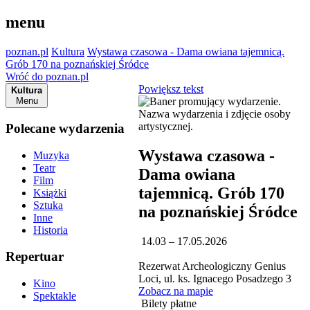
menu
poznan.pl
Kultura
Wystawa czasowa - Dama owiana tajemnicą.
Grób 170 na poznańskiej Śródce
Wróć do poznan.pl
Powiększ tekst
Kultura
Menu
Polecane wydarzenia
Wystawa czasowa -
Muzyka
Teatr
Dama owiana
Film
tajemnicą. Grób 170
Książki
Sztuka
na poznańskiej Śródce
Inne
Historia
14.03 – 17.05.2026
Repertuar
Rezerwat Archeologiczny Genius
Loci, ul. ks. Ignacego Posadzego 3
Kino
Zobacz na mapie
Spektakle
Bilety płatne