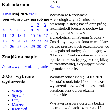
Opis
Kalendarium
Sztuka
< kwi
Maj 2026
cze >
Wystawa w Rezerwacie
pon
wto
śro
czw
pią
sob
nie
Archeologicznym Genius loci
prezentuje historię badań oraz próbę
1
2
3
rekonstrukcji bogatego pochówku
4
5
6
7
8
9
10
odkrytego na stanowisku
11
12
13
14
15
16
17
archeologicznym Poznań-Śródka 7.
18
19
20
21
22
23
24
Zmarła była wyposażona w wachlarz
bardzo prestiżowych przedmiotów, co
25
26
27
28
29
30
31
odbiegało od tradycji dominującej w
XI wieku. Dzięki wystawie odbiorca
Znajdź na mapie
będzie miał okazję przyjrzeć się bliżej
tej niesamowitej, skrywającej wiele
Zobacz wydarzenia na planie
tajemnic kobiecie.
2026 - wybrane
Wernisaż odbędzie się 14.03.2026
wydarzenia
(sobota) o godzinie 14:00. Podczas
wydarzenia przewidziana jest krótka
prelekcja oraz oprowadzanie
Wstęp
kuratorskie.
Styczeń
Luty
Wystawa czasowa dostępna będzie
Marzec
dostępna w dniach 14 marca - 17
Kwiecień