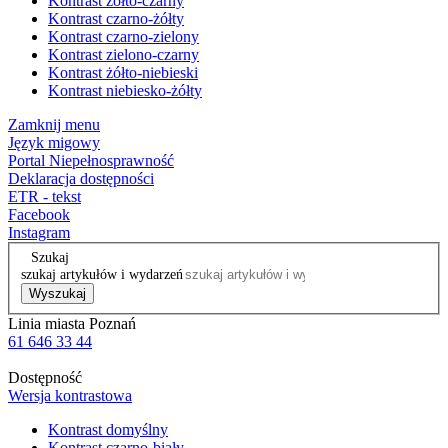
Kontrast żółto-czarny
Kontrast czarno-żółty
Kontrast czarno-zielony
Kontrast zielono-czarny
Kontrast żółto-niebieski
Kontrast niebiesko-żółty
Zamknij menu
Język migowy
Portal Niepełnosprawność
Deklaracja dostępności
ETR - tekst
Facebook
Instagram
Szukaj
szukaj artykułów i wydarzeń
Wyszukaj
Linia miasta Poznań
61 646 33 44
Dostępność
Wersja kontrastowa
Kontrast domyślny
Kontrast czarno-biały