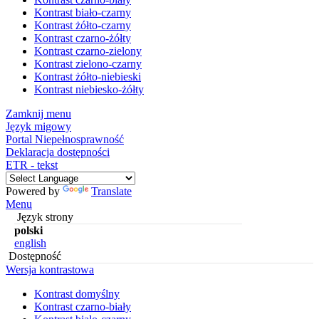
Kontrast biało-czarny
Kontrast żółto-czarny
Kontrast czarno-żółty
Kontrast czarno-zielony
Kontrast zielono-czarny
Kontrast żółto-niebieski
Kontrast niebiesko-żółty
Zamknij menu
Język migowy
Portal Niepełnosprawność
Deklaracja dostępności
ETR - tekst
Powered by
Translate
Menu
Język strony
polski
english
Dostępność
Wersja kontrastowa
Kontrast domyślny
Kontrast czarno-biały