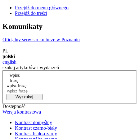
Przejdź do menu głównego
Przejdź do treści
Komunikaty
Oficjalny serwis o kulturze w Poznaniu
|
PL
polski
english
szukaj artykułów i wydarzeń
wpisz
frazę
wpisz frazę
Wyszukaj
Dostępność
Wersja kontrastowa
Kontrast domyślny
Kontrast czarno-biały
Kontrast biało-czarny