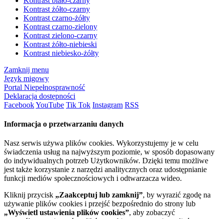
Kontrast biało-czarny
Kontrast żółto-czarny
Kontrast czarno-żółty
Kontrast czarno-zielony
Kontrast zielono-czarny
Kontrast żółto-niebieski
Kontrast niebiesko-żółty
Zamknij menu
Język migowy
Portal Niepełnosprawność
Deklaracja dostępności
Facebook
YouTube
Tik Tok
Instagram
RSS
Informacja o przetwarzaniu danych
Nasz serwis używa plików cookies. Wykorzystujemy je w celu
świadczenia usług na najwyższym poziomie, w sposób dopasowany
do indywidualnych potrzeb Użytkowników. Dzięki temu możliwe
jest także korzystanie z narzędzi analitycznych oraz udostępnianie
funkcji mediów społecznościowych i odtwarzacza wideo.
Kliknij przycisk
„Zaakceptuj lub zamknij”
, by wyrazić zgodę na
używanie plików cookies i przejść bezpośrednio do strony lub
„Wyświetl ustawienia plików cookies”
, aby zobaczyć