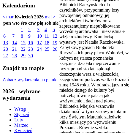
Biblioteki Raczyńskich dla
Kalendarium
czytelników, przypomnimy losy
powojennej odbudowy, jej
< mar
Kwiecień 2026
maj >
architektów i twórców oraz
pon
wto
śro
czw
pią
sob
nie
zaprezentujemy niepublikowane
1
2
3
4
5
wcześniej archiwalia i niezaistniałe
6
7
8
9
10
11
12
wizje rozbudowy. Kuratorką
wystawy jest Natalia Raczkowska.
13
14
15
16
17
18
19
Zabytkowy gmach Biblioteki
20
21
22
23
24
25
26
Raczyńskich przy placu Wolności, w
27
28
29
30
którym najstarsza poznańska
książnica działała nieprzerwanie
Znajdź na mapie
przez ponad sto lat, spłonął
doszczętnie wraz z większością
księgozbioru podczas walk o Poznań
Zobacz wydarzenia na planie
zimą 1945 roku. W odradzającym się
mieście dostęp do kultury był
2026 - wybrane
potrzebą równie palącą jak
wydarzenia
wyżywienie i dach nad głową.
Biblioteka Miejska wznowiła
Wstęp
działalność w tymczasowym lokum
Styczeń
przy Świętym Marcinie zaledwie
Luty
kilka miesięcy po wyzwoleniu
Marzec
Poznania. Równie szybko
Kwiecień
mieszkańcy zaczęli upominać się o