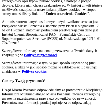
szczegółowy opis typów plików cookies, a następnie podjąć
decyzję, które z nich chcesz zaakceptować. W każdej chwili istnieje
możliwość zarządzania ustawieniami plików cookies - w stopce
strony umieściliśmy link do
"Zmień ustawienia Cookies"
.
Administratorem danych osobowych użytkowników serwisu jest
Prezydent Miasta Poznania z siedzibą przy Placu Kolegiackim 17,
61-841 Poznań, natomiast podmiotem przetwarzającym dane jest
Instytut Chemii Bioorganicznej PAN - Poznańskie Centrum
Superkomputerowo-Sieciowe (PCSS) ul. Noskowskiego 12/14, 61-
704 Poznań.
Szczegółowe informacje na temat przetwarzania Twoich danych
znajdują się w
Polityce prywatności
.
Szczegółowe informacje o tym, w jaki sposób używane są pliki
cookies, a także w jaki sposób można je zablokować lub usunąć,
znajdziesz w
Polityce cookies
.
Cenimy Twoją prywatność
Urząd Miasta Poznania odpowiedzialny za prowadzenie Miejskiego
Informatora Multimedialnego Miasta Poznania, zwraca szczególną
uwagę na przestrzeganie prawa użytkowników do prywatności.
Prezentowana informacja poniżej opisuje za co odpowiadają