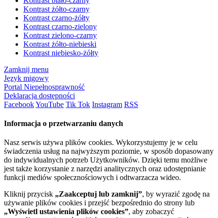
Kontrast biało-czarny
Kontrast żółto-czarny
Kontrast czarno-żółty
Kontrast czarno-zielony
Kontrast zielono-czarny
Kontrast żółto-niebieski
Kontrast niebiesko-żółty
Zamknij menu
Język migowy
Portal Niepełnosprawność
Deklaracja dostępności
Facebook
YouTube
Tik Tok
Instagram
RSS
Informacja o przetwarzaniu danych
Nasz serwis używa plików cookies. Wykorzystujemy je w celu
świadczenia usług na najwyższym poziomie, w sposób dopasowany
do indywidualnych potrzeb Użytkowników. Dzięki temu możliwe
jest także korzystanie z narzędzi analitycznych oraz udostępnianie
funkcji mediów społecznościowych i odtwarzacza wideo.
Kliknij przycisk
„Zaakceptuj lub zamknij”
, by wyrazić zgodę na
używanie plików cookies i przejść bezpośrednio do strony lub
„Wyświetl ustawienia plików cookies”
, aby zobaczyć