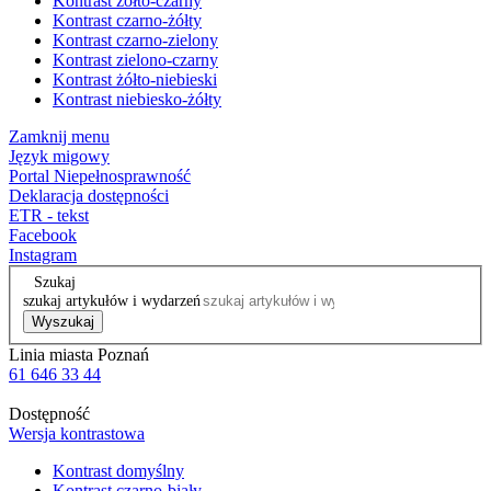
Kontrast żółto-czarny
Kontrast czarno-żółty
Kontrast czarno-zielony
Kontrast zielono-czarny
Kontrast żółto-niebieski
Kontrast niebiesko-żółty
Zamknij menu
Język migowy
Portal Niepełnosprawność
Deklaracja dostępności
ETR - tekst
Facebook
Instagram
Szukaj
szukaj artykułów i wydarzeń
Wyszukaj
Linia miasta Poznań
61 646 33 44
Dostępność
Wersja kontrastowa
Kontrast domyślny
Kontrast czarno-biały