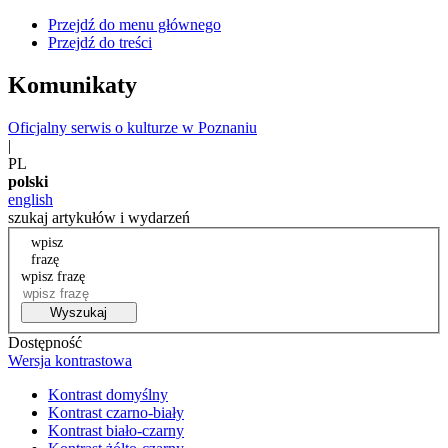
Przejdź do menu głównego
Przejdź do treści
Komunikaty
Oficjalny serwis o kulturze w Poznaniu
|
PL
polski
english
szukaj artykułów i wydarzeń
wpisz
frazę
wpisz frazę
Wyszukaj
Dostępność
Wersja kontrastowa
Kontrast domyślny
Kontrast czarno-biały
Kontrast biało-czarny