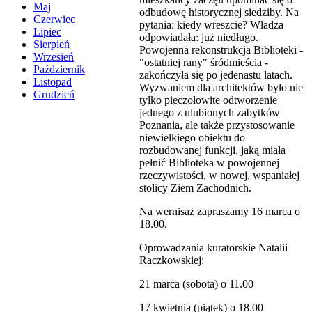
Maj
odbudowę historycznej siedziby. Na
Czerwiec
pytania: kiedy wreszcie? Władza
Lipiec
odpowiadała: już niedługo.
Sierpień
Powojenna rekonstrukcja Biblioteki -
Wrzesień
"ostatniej rany" śródmieścia -
Październik
zakończyła się po jedenastu latach.
Listopad
Wyzwaniem dla architektów było nie
Grudzień
tylko pieczołowite odtworzenie
jednego z ulubionych zabytków
Poznania, ale także przystosowanie
niewielkiego obiektu do
rozbudowanej funkcji, jaką miała
pełnić Biblioteka w powojennej
rzeczywistości, w nowej, wspaniałej
stolicy Ziem Zachodnich.
Na wernisaż zapraszamy 16 marca o
18.00.
Oprowadzania kuratorskie Natalii
Raczkowskiej:
21 marca (sobota) o 11.00
17 kwietnia (piątek) o 18.00