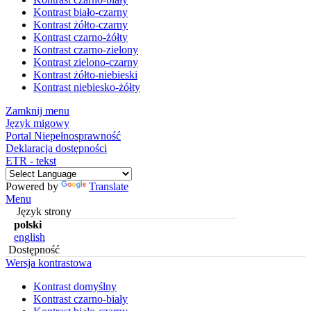
Kontrast biało-czarny
Kontrast żółto-czarny
Kontrast czarno-żółty
Kontrast czarno-zielony
Kontrast zielono-czarny
Kontrast żółto-niebieski
Kontrast niebiesko-żółty
Zamknij menu
Język migowy
Portal Niepełnosprawność
Deklaracja dostępności
ETR - tekst
Powered by
Translate
Menu
Język strony
polski
english
Dostępność
Wersja kontrastowa
Kontrast domyślny
Kontrast czarno-biały