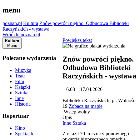
menu
poznan.pl
Kultura
Znów powróci piękno. Odbudowa Biblioteki
Raczyńskich - wystawa
Wróć do poznan.pl
Powiększ tekst
Kultura
Menu
Polecane wydarzenia
Znów powróci piękno.
Odbudowa Biblioteki
Muzyka
Raczyńskich - wystawa
Teatr
Film
Książki
16.03 – 17.04.2026
Sztuka
Inne
Biblioteka Raczyńskich, pl. Wolności
Historia
19
Zobacz na mapie
Wstęp wolny
Repertuar
Opis
Inne
Sztuka
Kino
Z okazji 70. rocznicy ponownego
Spektakle
otwarcia historycznego gmachu