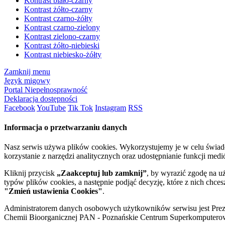
Kontrast biało-czarny
Kontrast żółto-czarny
Kontrast czarno-żółty
Kontrast czarno-zielony
Kontrast zielono-czarny
Kontrast żółto-niebieski
Kontrast niebiesko-żółty
Zamknij menu
Język migowy
Portal Niepełnosprawność
Deklaracja dostępności
Facebook
YouTube
Tik Tok
Instagram
RSS
Informacja o przetwarzaniu danych
Nasz serwis używa plików cookies. Wykorzystujemy je w celu świa
korzystanie z narzędzi analitycznych oraz udostępnianie funkcji me
Kliknij przycisk
„Zaakceptuj lub zamknij”
, by wyrazić zgodę na u
typów plików cookies, a następnie podjąć decyzję, które z nich chce
"Zmień ustawienia Cookies"
.
Administratorem danych osobowych użytkowników serwisu jest Prezyd
Chemii Bioorganicznej PAN - Poznańskie Centrum Superkomputerow