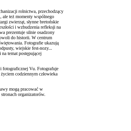
echanizacji rolnictwa, przechodzący
ca, ale też momenty wspólnego
argi zwierząt, słynne bretońskie
eszłości i wzbudzenia refleksji na
awa prezentuje silnie osadzony
powoli do historii. W centrum
świętowania. Fotografie ukazują
dpusty, wiejskie fest-nozy...
i na temat postępującej
 fotograficznej Vu. Fotografuje
 się życiem codziennym człowieka
.
ystawy mogą pracować w
 stronach organizatorów.