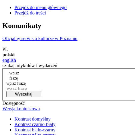
Przejdź do menu głównego
Przejdź do treści
Komunikaty
Oficjalny serwis o kulturze w Poznaniu
|
PL
polski
english
szukaj artykułów i wydarzeń
wpisz
frazę
wpisz frazę
Wyszukaj
Dostępność
Wersja kontrastowa
Kontrast domyślny
Kontrast czarno-biały
Kontrast biało-czarny