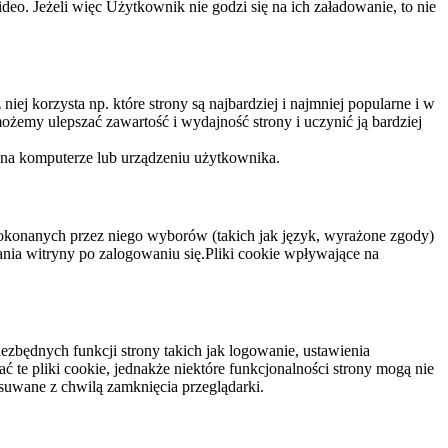
eo. Jeżeli więc Użytkownik nie godzi się na ich załadowanie, to nie
niej korzysta np. które strony są najbardziej i najmniej popularne i w
żemy ulepszać zawartość i wydajność strony i uczynić ją bardziej
 na komputerze lub urządzeniu użytkownika.
dokonanych przez niego wyborów (takich jak język, wyrażone zgody)
wania witryny po zalogowaniu się.Pliki cookie wpływające na
ezbędnych funkcji strony takich jak logowanie, ustawienia
 te pliki cookie, jednakże niektóre funkcjonalności strony mogą nie
suwane z chwilą zamknięcia przeglądarki.