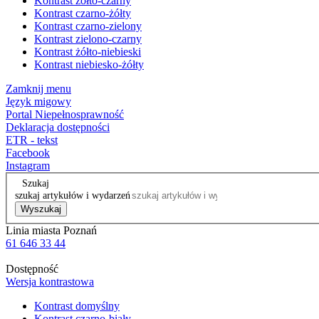
Kontrast żółto-czarny
Kontrast czarno-żółty
Kontrast czarno-zielony
Kontrast zielono-czarny
Kontrast żółto-niebieski
Kontrast niebiesko-żółty
Zamknij menu
Język migowy
Portal Niepełnosprawność
Deklaracja dostępności
ETR - tekst
Facebook
Instagram
Szukaj
szukaj artykułów i wydarzeń
Wyszukaj
Linia miasta Poznań
61 646 33 44
Dostępność
Wersja kontrastowa
Kontrast domyślny
Kontrast czarno-biały