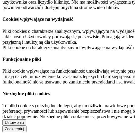
użytkownika oraz liczydło kliknięć. Nie ma możliwości wyłączenia t
powinien odtwarzać udostępnionych na stronie wideo filmów.
Cookies wpływające na wydajność
Pliki cookies o charakterze analitycznym, wpływającym na wydajność zb
jaki sposób Użytkownicy poruszają się po serwisie. Pomagają w ide
przyjazną i intuicyjną dla użytkownika.
Pliki cookie o charakterze analitycznym i wpływające na wydajność
Funkcjonalne pliki
Pliki cookie wpływające na funkcjonalność umożliwiają witrynie p
i mają na celu umożliwienie korzystania z lepszych i bardziej sperso
funkcjonalność nie są usuwane po zamknięciu przeglądarki i są trw
Niezbędne pliki cookies
Te pliki cookie są niezbędne do tego, aby umożliwić prawidłowe poru
preferencji prywatności lub zapewnienie bezpieczeństwa i nie mogą b
działać poprawnie. Niezbędne pliki cookie nie są przechowywane w 
Ustawienia
Zaakceptuj