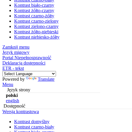
Kontrast biało-czarny
Kontrast żółto-czarny
Kontrast czarno-żółty
Kontrast czarno-zielony
Kontrast zielono-czarny
Kontrast żółto-niebieski
Kontrast niebiesko-żółty
Zamknij menu
Język migowy
Portal Niepełnosprawność
Deklaracja dostępności
ETR - tekst
Powered by
Translate
Menu
Język strony
polski
english
Dostępność
Wersja kontrastowa
Kontrast domyślny
Kontrast czarno-biały