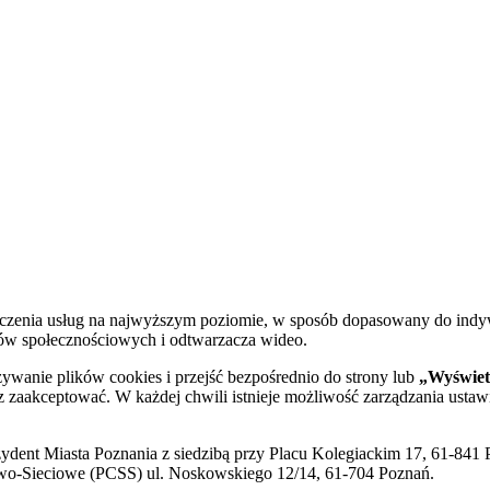
dczenia usług na najwyższym poziomie, w sposób dopasowany do indy
diów społecznościowych i odtwarzacza wideo.
żywanie plików cookies i przejść bezpośrednio do strony lub
„Wyświetl
sz zaakceptować. W każdej chwili istnieje możliwość zarządzania ustaw
ent Miasta Poznania z siedzibą przy Placu Kolegiackim 17, 61-841 P
o-Sieciowe (PCSS) ul. Noskowskiego 12/14, 61-704 Poznań.