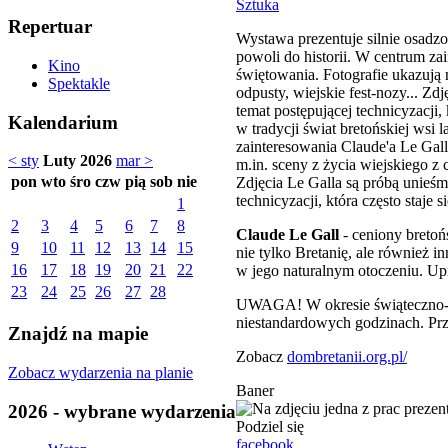
Sztuka
Repertuar
Wystawa prezentuje silnie osadzon
powoli do historii. W centrum za
Kino
świętowania. Fotografie ukazują m
Spektakle
odpusty, wiejskie fest-nozy... Zd
temat postępującej technicyzacji,
Kalendarium
w tradycji świat bretońskiej wsi 
zainteresowania Claude'a Le Gall
< sty
Luty 2026
mar >
m.in. sceny z życia wiejskiego z c
pon
wto
śro
czw
pią
sob
nie
Zdjęcia Le Galla są próbą unieśmi
technicyzacji, która często staje
1
2
3
4
5
6
7
8
Claude Le Gall
- ceniony breto
9
10
11
12
13
14
15
nie tylko Bretanię, ale również i
16
17
18
19
20
21
22
w jego naturalnym otoczeniu. Up
23
24
25
26
27
28
UWAGA! W okresie świąteczno-no
niestandardowych godzinach. Prz
Znajdź na mapie
Zobacz
dombretanii.org.pl/
Zobacz wydarzenia na planie
Baner
2026 - wybrane wydarzenia
Podziel się
facebook