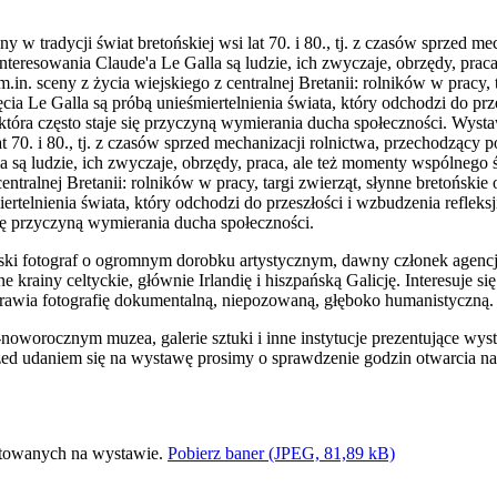
y w tradycji świat bretońskiej wsi lat 70. i 80., tj. z czasów sprzed m
interesowania Claude'a Le Galla są ludzie, ich zwyczaje, obrzędy, pra
.in. sceny z życia wiejskiego z centralnej Bretanii: rolników w pracy, t
jęcia Le Galla są próbą unieśmiertelnienia świata, który odchodzi do prz
 która często staje się przyczyną wymierania ducha społeczności. Wyst
lat 70. i 80., tj. z czasów sprzed mechanizacji rolnictwa, przechodzący 
a są ludzie, ich zwyczaje, obrzędy, praca, ale też momenty wspólnego 
entralnej Bretanii: rolników w pracy, targi zwierząt, słynne bretońskie o
ertelnienia świata, który odchodzi do przeszłości i wzbudzenia refleksj
 się przyczyną wymierania ducha społeczności.
ński fotograf o ogromnym dorobku artystycznym, dawny członek agencji
nne krainy celtyckie, głównie Irlandię i hiszpańską Galicję. Interesuje
rawia fotografię dokumentalną, niepozowaną, głęboko humanistyczną
worocznym muzea, galerie sztuki i inne instytucje prezentujące w
ed udaniem się na wystawę prosimy o sprawdzenie godzin otwarcia na
Pobierz baner (JPEG, 81,89 kB)