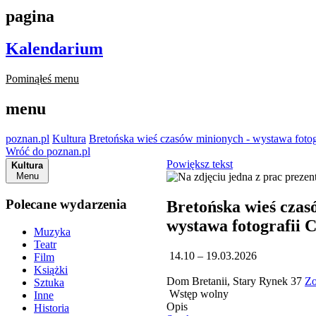
pagina
Kalendarium
Pominąłeś menu
menu
poznan.pl
Kultura
Bretońska wieś czasów minionych - wystawa fotogr
Wróć do poznan.pl
Powiększ tekst
Kultura
Menu
Polecane wydarzenia
Bretońska wieś czas
wystawa fotografii 
Muzyka
Teatr
14.10 – 19.03.2026
Film
Książki
Dom Bretanii, Stary Rynek 37
Zo
Sztuka
Wstęp wolny
Inne
Opis
Historia