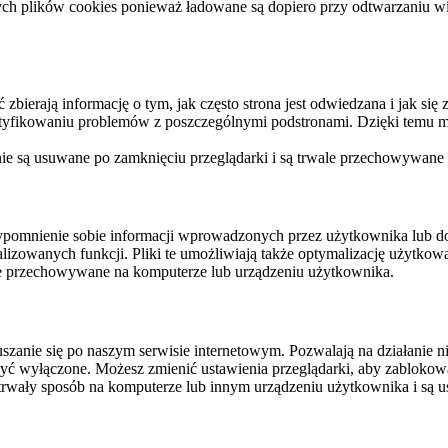
ych plików cookies ponieważ ładowane są dopiero przy odtwarzaniu wid
ierają informację o tym, jak często strona jest odwiedzana i jak się z 
ntyfikowaniu problemów z poszczególnymi podstronami. Dzięki temu mo
 nie są usuwane po zamknięciu przeglądarki i są trwale przechowywane
rzypomnienie sobie informacji wprowadzonych przez użytkownika lub 
nalizowanych funkcji. Pliki te umożliwiają także optymalizację użytko
ale przechowywane na komputerze lub urządzeniu użytkownika.
szanie się po naszym serwisie internetowym. Pozwalają na działanie ni
yć wyłączone. Możesz zmienić ustawienia przeglądarki, aby zablokować
trwały sposób na komputerze lub innym urządzeniu użytkownika i są u