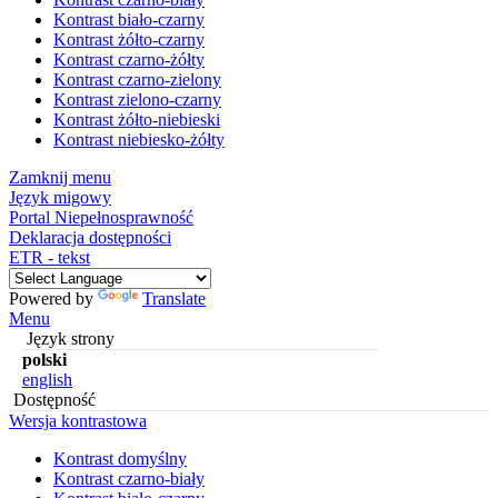
Kontrast biało-czarny
Kontrast żółto-czarny
Kontrast czarno-żółty
Kontrast czarno-zielony
Kontrast zielono-czarny
Kontrast żółto-niebieski
Kontrast niebiesko-żółty
Zamknij menu
Język migowy
Portal Niepełnosprawność
Deklaracja dostępności
ETR - tekst
Powered by
Translate
Menu
Język strony
polski
english
Dostępność
Wersja kontrastowa
Kontrast domyślny
Kontrast czarno-biały