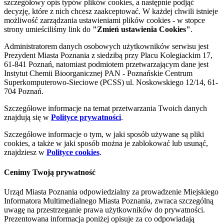
szczegółowy opis typów plików cookies, a następnie podjąć
decyzję, które z nich chcesz zaakceptować. W każdej chwili istnieje
możliwość zarządzania ustawieniami plików cookies - w stopce
strony umieściliśmy link do
"Zmień ustawienia Cookies"
.
Administratorem danych osobowych użytkowników serwisu jest
Prezydent Miasta Poznania z siedzibą przy Placu Kolegiackim 17,
61-841 Poznań, natomiast podmiotem przetwarzającym dane jest
Instytut Chemii Bioorganicznej PAN - Poznańskie Centrum
Superkomputerowo-Sieciowe (PCSS) ul. Noskowskiego 12/14, 61-
704 Poznań.
Szczegółowe informacje na temat przetwarzania Twoich danych
znajdują się w
Polityce prywatności
.
Szczegółowe informacje o tym, w jaki sposób używane są pliki
cookies, a także w jaki sposób można je zablokować lub usunąć,
znajdziesz w
Polityce cookies
.
Cenimy Twoją prywatność
Urząd Miasta Poznania odpowiedzialny za prowadzenie Miejskiego
Informatora Multimedialnego Miasta Poznania, zwraca szczególną
uwagę na przestrzeganie prawa użytkowników do prywatności.
Prezentowana informacja poniżej opisuje za co odpowiadają