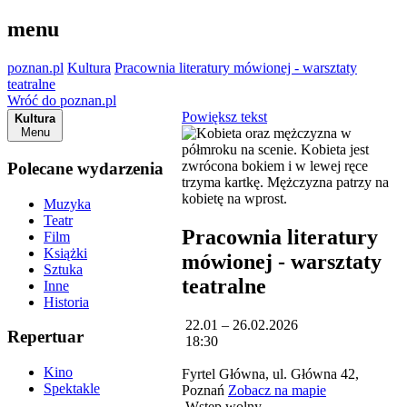
menu
poznan.pl
Kultura
Pracownia literatury mówionej - warsztaty
teatralne
Wróć do poznan.pl
Powiększ tekst
Kultura
Menu
Polecane wydarzenia
Muzyka
Teatr
Pracownia literatury
Film
Książki
mówionej - warsztaty
Sztuka
teatralne
Inne
Historia
22.01 – 26.02.2026
Repertuar
18:30
Kino
Fyrtel Główna, ul. Główna 42,
Spektakle
Poznań
Zobacz na mapie
Wstęp wolny