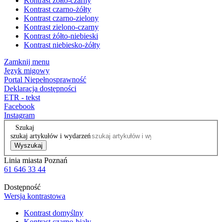
Kontrast żółto-czarny
Kontrast czarno-żółty
Kontrast czarno-zielony
Kontrast zielono-czarny
Kontrast żółto-niebieski
Kontrast niebiesko-żółty
Zamknij menu
Język migowy
Portal Niepełnosprawność
Deklaracja dostępności
ETR - tekst
Facebook
Instagram
Szukaj
szukaj artykułów i wydarzeń
Wyszukaj
Linia miasta Poznań
61 646 33 44
Dostępność
Wersja kontrastowa
Kontrast domyślny
Kontrast czarno-biały