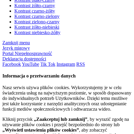
Kontrast biało-czarny
Kontrast żółto-czarny
Kontrast czarno-żółty
Kontrast czarno-zielony
Kontrast zielono-czarny
Kontrast żółto-niebieski
Kontrast niebiesko-żółty
Zamknij menu
Język migowy
Portal Niepełnosprawność
Deklaracja dostępności
Facebook
YouTube
Tik Tok
Instagram
RSS
Informacja o przetwarzaniu danych
Nasz serwis używa plików cookies. Wykorzystujemy je w celu
świadczenia usług na najwyższym poziomie, w sposób dopasowany
do indywidualnych potrzeb Użytkowników. Dzięki temu możliwe
jest także korzystanie z narzędzi analitycznych oraz udostępnianie
funkcji mediów społecznościowych i odtwarzacza wideo.
Kliknij przycisk
„Zaakceptuj lub zamknij”
, by wyrazić zgodę na
używanie plików cookies i przejść bezpośrednio do strony lub
„Wyświetl ustawienia plików cookies”
, aby zobaczyć