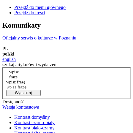
Przejdź do menu głównego
Przejdź do treści
Komunikaty
Oficjalny serwis o kulturze w Poznaniu
|
PL
polski
english
szukaj artykułów i wydarzeń
wpisz
frazę
wpisz frazę
Wyszukaj
Dostępność
Wersja kontrastowa
Kontrast domyślny
Kontrast czarno-biały
Kontrast biało-czarny