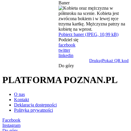
Baner
Pobierz baner (JPEG, 10,99 kB)
Podziel się
facebook
twitter
linkedin
Drukuj
Pokaż QR kod
Do góry
PLATFORMA POZNAN.PL
O nas
Kontakt
Deklaracja dostępności
Polityka prywatności
Facebook
Instagram
Do góry