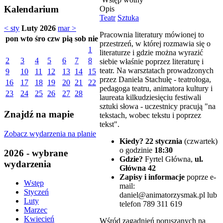
Kalendarium
Opis
Teatr
Sztuka
< sty
Luty 2026
mar >
Pracownia literatury mówionej to
pon
wto
śro
czw
pią
sob
nie
przestrzeń, w której rozmawia się o
1
literaturze i gdzie można wyrazić
2
3
4
5
6
7
8
siebie właśnie poprzez literaturę i
teatr. Na warsztatach prowadzonych
9
10
11
12
13
14
15
przez Daniela Stachułę - teatrologa,
16
17
18
19
20
21
22
pedagoga teatru, animatora kultury i
23
24
25
26
27
28
laureata kilkudziesięciu festiwali
sztuki słowa - uczestnicy pracują "na
Znajdź na mapie
tekstach, wobec tekstu i poprzez
tekst".
Zobacz wydarzenia na planie
Kiedy? 22 stycznia
(czwartek)
o godzinie
18:30
2026 - wybrane
Gdzie?
Fyrtel Główna,
ul.
wydarzenia
Główna 42
Zapisy i informacje
poprze e-
Wstęp
mail:
Styczeń
daniel@animatorzysmak.pl lub
Luty
telefon 789 311 619
Marzec
Kwiecień
Wśród zagadnień poruszanych na