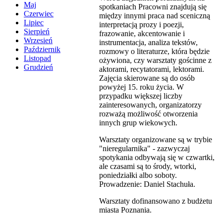
Maj
spotkaniach Pracowni znajdują się
Czerwiec
między innymi praca nad sceniczną
Lipiec
interpretacją prozy i poezji,
Sierpień
frazowanie, akcentowanie i
Wrzesień
instrumentacja, analiza tekstów,
Październik
rozmowy o literaturze, która będzie
Listopad
ożywiona, czy warsztaty gościnne z
Grudzień
aktorami, recytatorami, lektorami.
Zajęcia skierowane są do osób
powyżej 15. roku życia. W
przypadku większej liczby
zainteresowanych, organizatorzy
rozważą możliwość otworzenia
innych grup wiekowych.
Warsztaty organizowane są w trybie
"nieregularnika" - zazwyczaj
spotykania odbywają się w czwartki,
ale czasami są to środy, wtorki,
poniedziałki albo soboty.
Prowadzenie: Daniel Stachuła.
Warsztaty dofinansowano z budżetu
miasta Poznania.