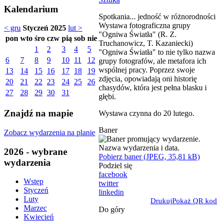
Kalendarium
Spotkania... jedność w różnorodności
Wystawa fotograficzna grupy
< gru
Styczeń 2025
lut >
"Ogniwa Światła" (R. Z.
pon
wto
śro
czw
pią
sob
nie
Truchanowicz, T. Kazaniecki)
1
2
3
4
5
"Ogniwa Światła" to nie tylko nazwa
6
7
8
9
10
11
12
grupy fotografów, ale metafora ich
wspólnej pracy. Poprzez swoje
13
14
15
16
17
18
19
zdjęcia, opowiadają oni historię
20
21
22
23
24
25
26
chasydów, która jest pełna blasku i
27
28
29
30
31
głębi.
Znajdź na mapie
Wystawa czynna do 20 lutego.
Baner
Zobacz wydarzenia na planie
2026 - wybrane
Pobierz baner (JPEG, 35,81 kB)
wydarzenia
Podziel się
facebook
Wstęp
twitter
Styczeń
linkedin
Luty
Drukuj
Pokaż QR kod
Marzec
Do góry
Kwiecień