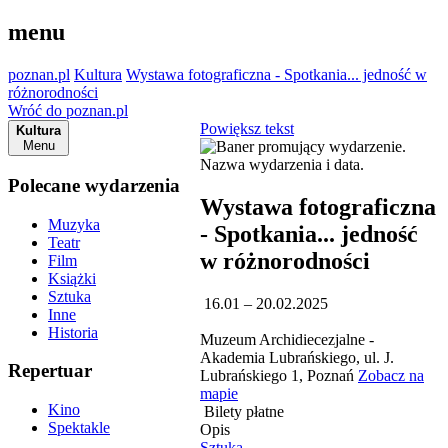
menu
poznan.pl
Kultura
Wystawa fotograficzna - Spotkania... jedność w
różnorodności
Wróć do poznan.pl
Powiększ tekst
Kultura
Menu
Polecane wydarzenia
Wystawa fotograficzna
Muzyka
- Spotkania... jedność
Teatr
w różnorodności
Film
Książki
Sztuka
16.01 – 20.02.2025
Inne
Historia
Muzeum Archidiecezjalne -
Akademia Lubrańskiego, ul. J.
Repertuar
Lubrańskiego 1, Poznań
Zobacz na
mapie
Kino
Bilety płatne
Spektakle
Opis
Sztuka