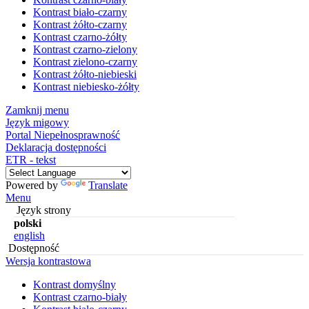
Kontrast biało-czarny
Kontrast żółto-czarny
Kontrast czarno-żółty
Kontrast czarno-zielony
Kontrast zielono-czarny
Kontrast żółto-niebieski
Kontrast niebiesko-żółty
Zamknij menu
Język migowy
Portal Niepełnosprawność
Deklaracja dostępności
ETR - tekst
Powered by
Translate
Menu
Język strony
polski
english
Dostępność
Wersja kontrastowa
Kontrast domyślny
Kontrast czarno-biały