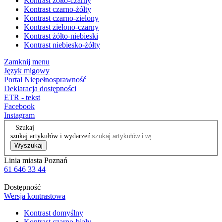
Kontrast żółto-czarny
Kontrast czarno-żółty
Kontrast czarno-zielony
Kontrast zielono-czarny
Kontrast żółto-niebieski
Kontrast niebiesko-żółty
Zamknij menu
Język migowy
Portal Niepełnosprawność
Deklaracja dostępności
ETR - tekst
Facebook
Instagram
Szukaj
szukaj artykułów i wydarzeń
Wyszukaj
Linia miasta Poznań
61 646 33 44
Dostępność
Wersja kontrastowa
Kontrast domyślny
Kontrast czarno-biały