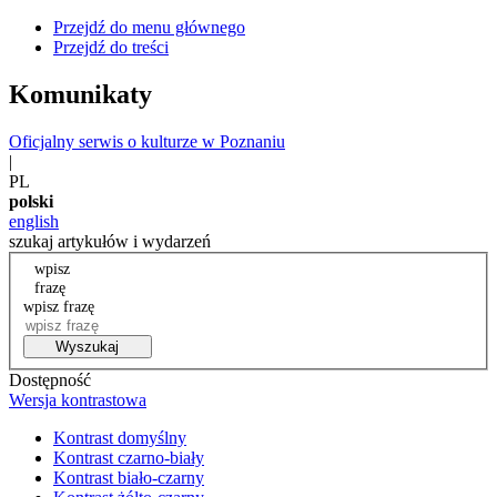
Przejdź do menu głównego
Przejdź do treści
Komunikaty
Oficjalny serwis o kulturze w Poznaniu
|
PL
polski
english
szukaj artykułów i wydarzeń
wpisz
frazę
wpisz frazę
Wyszukaj
Dostępność
Wersja kontrastowa
Kontrast domyślny
Kontrast czarno-biały
Kontrast biało-czarny