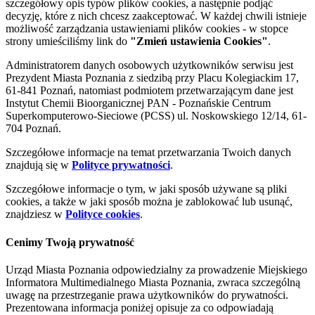
szczegółowy opis typów plików cookies, a następnie podjąć
decyzję, które z nich chcesz zaakceptować. W każdej chwili istnieje
możliwość zarządzania ustawieniami plików cookies - w stopce
strony umieściliśmy link do
"Zmień ustawienia Cookies"
.
Administratorem danych osobowych użytkowników serwisu jest
Prezydent Miasta Poznania z siedzibą przy Placu Kolegiackim 17,
61-841 Poznań, natomiast podmiotem przetwarzającym dane jest
Instytut Chemii Bioorganicznej PAN - Poznańskie Centrum
Superkomputerowo-Sieciowe (PCSS) ul. Noskowskiego 12/14, 61-
704 Poznań.
Szczegółowe informacje na temat przetwarzania Twoich danych
znajdują się w
Polityce prywatności
.
Szczegółowe informacje o tym, w jaki sposób używane są pliki
cookies, a także w jaki sposób można je zablokować lub usunąć,
znajdziesz w
Polityce cookies
.
Cenimy Twoją prywatność
Urząd Miasta Poznania odpowiedzialny za prowadzenie Miejskiego
Informatora Multimedialnego Miasta Poznania, zwraca szczególną
uwagę na przestrzeganie prawa użytkowników do prywatności.
Prezentowana informacja poniżej opisuje za co odpowiadają