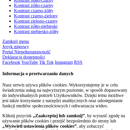
Kontrast biało-czarny
Kontrast żółto-czarny
Kontrast czarno-żółty
Kontrast czarno-zielony
Kontrast zielono-czarny
Kontrast żółto-niebieski
Kontrast niebiesko-żółty
Zamknij menu
Język migowy
Portal Niepełnosprawność
Deklaracja dostępności
Facebook
YouTube
Tik Tok
Instagram
RSS
Informacja o przetwarzaniu danych
Nasz serwis używa plików cookies. Wykorzystujemy je w celu
świadczenia usług na najwyższym poziomie, w sposób dopasowany
do indywidualnych potrzeb Użytkowników. Dzięki temu możliwe
jest także korzystanie z narzędzi analitycznych oraz udostępnianie
funkcji mediów społecznościowych i odtwarzacza wideo.
Kliknij przycisk
„Zaakceptuj lub zamknij”
, by wyrazić zgodę na
używanie plików cookies i przejść bezpośrednio do strony lub
„Wyświetl ustawienia plików cookies”
, aby zobaczyć