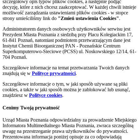
szczegółowy opis typów plików cookies, a następnie podjąć
decyzję, które z nich chcesz zaakceptować. W każdej chwili istnieje
możliwość zarządzania ustawieniami plików cookies - w stopce
strony umieściliśmy link do
"Zmień ustawienia Cookies"
.
Administratorem danych osobowych użytkowników serwisu jest
Prezydent Miasta Poznania z siedzibą przy Placu Kolegiackim 17,
61-841 Poznań, natomiast podmiotem przetwarzającym dane jest
Instytut Chemii Bioorganicznej PAN - Poznańskie Centrum
Superkomputerowo-Sieciowe (PCSS) ul. Noskowskiego 12/14, 61-
704 Poznań.
Szczegółowe informacje na temat przetwarzania Twoich danych
znajdują się w
Polityce prywatności
.
Szczegółowe informacje o tym, w jaki sposób używane są pliki
cookies, a także w jaki sposób można je zablokować lub usunąć,
znajdziesz w
Polityce cookies
.
Cenimy Twoją prywatność
Urząd Miasta Poznania odpowiedzialny za prowadzenie Miejskiego
Informatora Multimedialnego Miasta Poznania, zwraca szczególną
uwagę na przestrzeganie prawa użytkowników do prywatności.
Prezentowana informacja poniżej opisuje za co odpowiadają