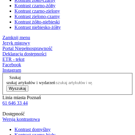
Kontrast żółto-czarny
Kontrast czarno-żółty
Kontrast czarno-zielony
Kontrast zielono-czarny
Kontrast żółto-niebieski
Kontrast niebiesko-żółty
Zamknij menu
Język migowy
Portal Niepełnosprawność
Deklaracja dostępności
ETR - tekst
Facebook
Instagram
Szukaj
szukaj artykułów i wydarzeń
Wyszukaj
Linia miasta Poznań
61 646 33 44
Dostępność
Wersja kontrastowa
Kontrast domyślny
Kontrast czarno-biały