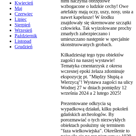
nimi naczynia obrzędowe
Kwiecień
wzbogacone o ludzkie cechy! Owe
Maj
artefakty mają oczy, uszy, nosy, usta a
Czerwiec
nawet kapelusze! W środku
Lipiec
znajdowały się skremowane szczątki
Sierpień
człowieka. Tak wyizolowane prochy
Wrzesień
zmarłych zabezpieczano i
Październik
umieszczano następnie w specjalnie
Listopad
skonstruowanych grobach.
Grudzień
Kilkadziesiąt tego typu obiektów
zagości na naszej wystawie!
Tematyka cmentarzysk z okresu
wczesnej epoki żelaza zdominuje
ekspozycję pt. "Między Słupią a
Wierzycą"! Wystawa zagości na ulicy
Wodnej 27 w dniach pomiędzy 12
września 2024 a 2 lutego 2025!
Prezentowane odkrycia są
wypadkową działań, kilku pokoleń
gdańskich archeologów. By
porozmawiać o tych niezwykłych
obiektach posłużmy się terminem
"faza wielkowiejska". Określenie to