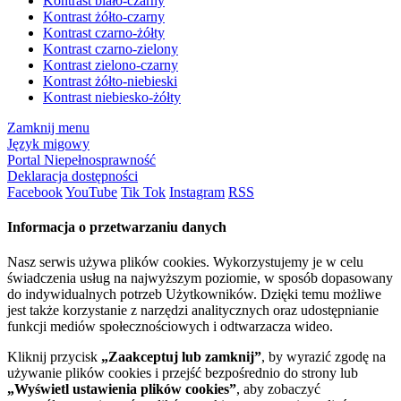
Kontrast biało-czarny
Kontrast żółto-czarny
Kontrast czarno-żółty
Kontrast czarno-zielony
Kontrast zielono-czarny
Kontrast żółto-niebieski
Kontrast niebiesko-żółty
Zamknij menu
Język migowy
Portal Niepełnosprawność
Deklaracja dostępności
Facebook
YouTube
Tik Tok
Instagram
RSS
Informacja o przetwarzaniu danych
Nasz serwis używa plików cookies. Wykorzystujemy je w celu
świadczenia usług na najwyższym poziomie, w sposób dopasowany
do indywidualnych potrzeb Użytkowników. Dzięki temu możliwe
jest także korzystanie z narzędzi analitycznych oraz udostępnianie
funkcji mediów społecznościowych i odtwarzacza wideo.
Kliknij przycisk
„Zaakceptuj lub zamknij”
, by wyrazić zgodę na
używanie plików cookies i przejść bezpośrednio do strony lub
„Wyświetl ustawienia plików cookies”
, aby zobaczyć