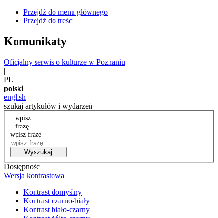
Przejdź do menu głównego
Przejdź do treści
Komunikaty
Oficjalny serwis o kulturze w Poznaniu
|
PL
polski
english
szukaj artykułów i wydarzeń
wpisz
frazę
wpisz frazę
Wyszukaj
Dostępność
Wersja kontrastowa
Kontrast domyślny
Kontrast czarno-biały
Kontrast biało-czarny