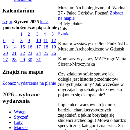
Muzeum Archeologiczne, ul. Wodna
Kalendarium
27 - Pałac Górków, Poznań
Zobacz
na mapie
< gru
Styczeń 2025
lut >
Bilety płatne
pon
wto
śro
czw
pią
sob
nie
Opis
Sztuka
1
2
3
4
5
6
7
8
9
10
11
12
Kurator wystawy: dr Piotr Fudziński -
13
14
15
16
17
18
19
Muzeum Archeologiczne w Gdańsk
20
21
22
23
24
25
26
Komisarz wystawy MAP: mgr Marta
27
28
29
30
31
Sierant-Mroczyńska
Znajdź na mapie
Czy zdajemy sobie sprawę jak
odległa jest historia przedmiotów
Zobacz wydarzenia na planie
znanych jako urny? Jak wcześnie w
obyczajach grzebalnych człowieka
2026 - wybrane
pojawiło się ciałopalenie?
wydarzenia
Popielnice twarzowe to jedno z
bardziej charakterystycznych
Wstęp
zagadnień z jakim borykają się
Styczeń
studenci archeologii! Mowa o bardzo
Luty
specyficznej kategorii znalezisk. Są
Marzec