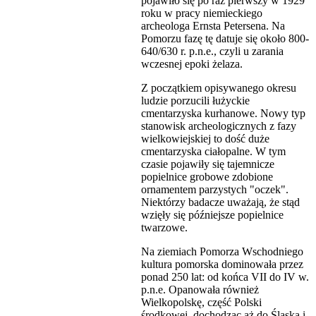
pojawiło się po raz pierwszy w 1929
roku w pracy niemieckiego
archeologa Ernsta Petersena. Na
Pomorzu fazę tę datuje się około 800-
640/630 r. p.n.e., czyli u zarania
wczesnej epoki żelaza.
Z początkiem opisywanego okresu
ludzie porzucili łużyckie
cmentarzyska kurhanowe. Nowy typ
stanowisk archeologicznych z fazy
wielkowiejskiej to dość duże
cmentarzyska ciałopalne. W tym
czasie pojawiły się tajemnicze
popielnice grobowe zdobione
ornamentem parzystych "oczek".
Niektórzy badacze uważają, że stąd
wzięły się późniejsze popielnice
twarzowe.
Na ziemiach Pomorza Wschodniego
kultura pomorska dominowała przez
ponad 250 lat: od końca VII do IV w.
p.n.e. Opanowała również
Wielkopolskę, część Polski
środkowej, dochodząc aż do Śląska i