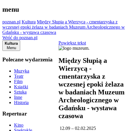
menu
poznan.pl
Kultura
Między Słupią a Wierzycą - cmentarzyska z
wczesnej epoki żelaza w badaniach Muzeum Archeologicznego w
Gdańsku - wystawa czasowa
Wróć do poznan.pl
Powiększ tekst
Kultura
Menu
Polecane wydarzenia
Między Słupią a
Wierzycą -
Muzyka
cmentarzyska z
Teatr
Film
wczesnej epoki żelaza
Książki
w badaniach Muzeum
Sztuka
Inne
Archeologicznego w
Historia
Gdańsku - wystawa
Repertuar
czasowa
Kino
12.09 – 02.02.2025
Spektakle