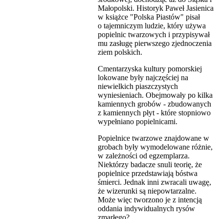
Małopolski. Historyk Paweł Jasienica
w książce "Polska Piastów" pisał
o tajemniczym ludzie, który używa
popielnic twarzowych i przypisywał
mu zasługę pierwszego zjednoczenia
ziem polskich.
Cmentarzyska kultury pomorskiej
lokowane były najczęściej na
niewielkich piaszczystych
wyniesieniach. Obejmowały po kilka
kamiennych grobów - zbudowanych
z kamiennych płyt - które stopniowo
wypełniano popielnicami.
Popielnice twarzowe znajdowane w
grobach były wymodelowane różnie,
w zależności od egzemplarza.
Niektórzy badacze snuli teorię, że
popielnice przedstawiają bóstwa
śmierci. Jednak inni zwracali uwagę,
że wizerunki są niepowtarzalne.
Może więc tworzono je z intencją
oddania indywidualnych rysów
zmarłego?