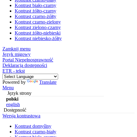
Kontrast biało-czarny
Kontrast żółto-czarny
Kontrast czarno-żółty
Kontrast czarno-zielony
Kontrast zielono-czarny
Kontrast żółto-niebieski
Kontrast niebiesko-żółty
Zamknij menu
Język migowy
Portal Niepełnosprawność
Deklaracja dostępności
ETR - tekst
Powered by
Translate
Menu
Język strony
polski
english
Dostępność
Wersja kontrastowa
Kontrast domyślny
Kontrast czarno-biały