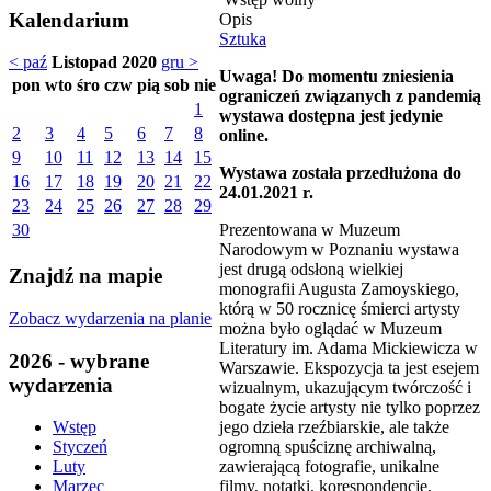
Kalendarium
Opis
Sztuka
< paź
Listopad 2020
gru >
Uwaga! Do momentu zniesienia
pon
wto
śro
czw
pią
sob
nie
ograniczeń związanych z pandemią
1
wystawa dostępna jest jedynie
2
3
4
5
6
7
8
online.
9
10
11
12
13
14
15
Wystawa została przedłużona do
16
17
18
19
20
21
22
24.01.2021 r.
23
24
25
26
27
28
29
Prezentowana w Muzeum
30
Narodowym w Poznaniu wystawa
jest drugą odsłoną wielkiej
Znajdź na mapie
monografii Augusta Zamoyskiego,
którą w 50 rocznicę śmierci artysty
Zobacz wydarzenia na planie
można było oglądać w Muzeum
Literatury im. Adama Mickiewicza w
2026 - wybrane
Warszawie. Ekspozycja ta jest esejem
wydarzenia
wizualnym, ukazującym twórczość i
bogate życie artysty nie tylko poprzez
jego dzieła rzeźbiarskie, ale także
Wstęp
ogromną spuściznę archiwalną,
Styczeń
zawierającą fotografie, unikalne
Luty
filmy, notatki, korespondencję,
Marzec