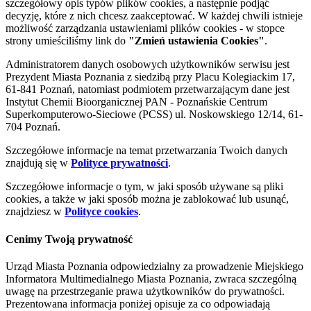
szczegółowy opis typów plików cookies, a następnie podjąć
decyzję, które z nich chcesz zaakceptować. W każdej chwili istnieje
możliwość zarządzania ustawieniami plików cookies - w stopce
strony umieściliśmy link do
"Zmień ustawienia Cookies"
.
Administratorem danych osobowych użytkowników serwisu jest
Prezydent Miasta Poznania z siedzibą przy Placu Kolegiackim 17,
61-841 Poznań, natomiast podmiotem przetwarzającym dane jest
Instytut Chemii Bioorganicznej PAN - Poznańskie Centrum
Superkomputerowo-Sieciowe (PCSS) ul. Noskowskiego 12/14, 61-
704 Poznań.
Szczegółowe informacje na temat przetwarzania Twoich danych
znajdują się w
Polityce prywatności
.
Szczegółowe informacje o tym, w jaki sposób używane są pliki
cookies, a także w jaki sposób można je zablokować lub usunąć,
znajdziesz w
Polityce cookies
.
Cenimy Twoją prywatność
Urząd Miasta Poznania odpowiedzialny za prowadzenie Miejskiego
Informatora Multimedialnego Miasta Poznania, zwraca szczególną
uwagę na przestrzeganie prawa użytkowników do prywatności.
Prezentowana informacja poniżej opisuje za co odpowiadają