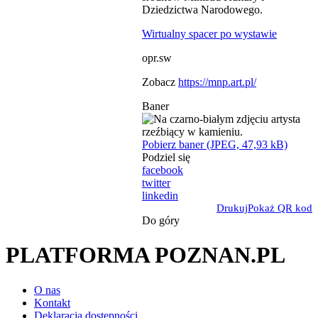
Dziedzictwa Narodowego.
Wirtualny spacer po wystawie
opr.sw
Zobacz
https://mnp.art.pl/
Baner
Pobierz baner (JPEG, 47,93 kB)
Podziel się
facebook
twitter
linkedin
Drukuj
Pokaż QR kod
Do góry
PLATFORMA POZNAN.PL
O nas
Kontakt
Deklaracja dostępności