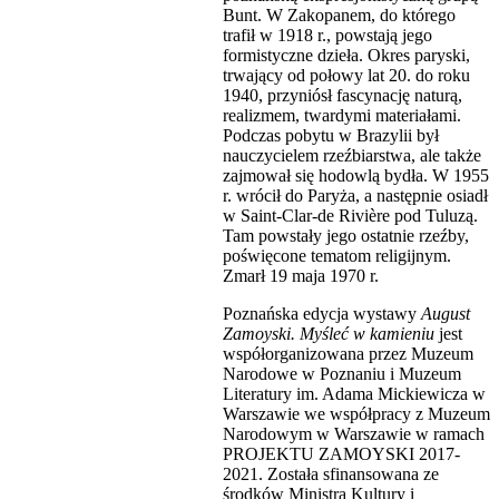
Bunt. W Zakopanem, do którego
trafił w 1918 r., powstają jego
formistyczne dzieła. Okres paryski,
trwający od połowy lat 20. do roku
1940, przyniósł fascynację naturą,
realizmem, twardymi materiałami.
Podczas pobytu w Brazylii był
nauczycielem rzeźbiarstwa, ale także
zajmował się hodowlą bydła. W 1955
r. wrócił do Paryża, a następnie osiadł
w Saint-Clar-de Rivière pod Tuluzą.
Tam powstały jego ostatnie rzeźby,
poświęcone tematom religijnym.
Zmarł 19 maja 1970 r.
Poznańska edycja wystawy
August
Zamoyski. Myśleć w kamieniu
jest
współorganizowana przez Muzeum
Narodowe w Poznaniu i Muzeum
Literatury im. Adama Mickiewicza w
Warszawie we współpracy z Muzeum
Narodowym w Warszawie w ramach
PROJEKTU ZAMOYSKI 2017-
2021. Została sfinansowana ze
środków Ministra Kultury i