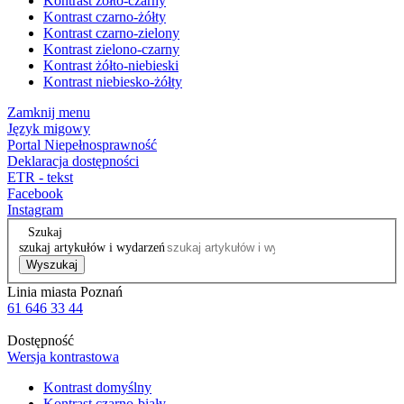
Kontrast żółto-czarny
Kontrast czarno-żółty
Kontrast czarno-zielony
Kontrast zielono-czarny
Kontrast żółto-niebieski
Kontrast niebiesko-żółty
Zamknij menu
Język migowy
Portal Niepełnosprawność
Deklaracja dostępności
ETR - tekst
Facebook
Instagram
Szukaj
szukaj artykułów i wydarzeń
Wyszukaj
Linia miasta Poznań
61 646 33 44
Dostępność
Wersja kontrastowa
Kontrast domyślny
Kontrast czarno-biały