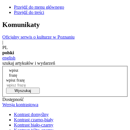
Przejdź do menu głównego
Przejdź do treści
Komunikaty
Oficjalny serwis o kulturze w Poznaniu
|
PL
polski
english
szukaj artykułów i wydarzeń
wpisz
frazę
wpisz frazę
Wyszukaj
Dostępność
Wersja kontrastowa
Kontrast domyślny
Kontrast czarno-biały
Kontrast biało-czarny