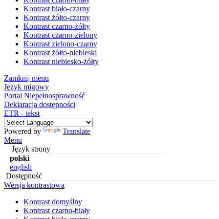
Kontrast biało-czarny
Kontrast żółto-czarny
Kontrast czarno-żółty
Kontrast czarno-zielony
Kontrast zielono-czarny
Kontrast żółto-niebieski
Kontrast niebiesko-żółty
Zamknij menu
Język migowy
Portal Niepełnosprawność
Deklaracja dostępności
ETR - tekst
Powered by
Translate
Menu
Język strony
polski
english
Dostępność
Wersja kontrastowa
Kontrast domyślny
Kontrast czarno-biały