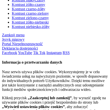
Kontrast biało-czarny
Kontrast żółto-czarny
Kontrast czarno-żółty
Kontrast czarno-zielony
Kontrast zielono-czarny
Kontrast żółto-niebieski
Kontrast niebiesko-żółty
Zamknij menu
Język migowy
Portal Niepełnosprawność
Deklaracja dostępności
Facebook
YouTube
Tik Tok
Instagram
RSS
Informacja o przetwarzaniu danych
Nasz serwis używa plików cookies. Wykorzystujemy je w celu
świadczenia usług na najwyższym poziomie, w sposób dopasowany
do indywidualnych potrzeb Użytkowników. Dzięki temu możliwe
jest także korzystanie z narzędzi analitycznych oraz udostępnianie
funkcji mediów społecznościowych i odtwarzacza wideo.
Kliknij przycisk
„Zaakceptuj lub zamknij”
, by wyrazić zgodę na
używanie plików cookies i przejść bezpośrednio do strony lub
„Wyświetl ustawienia plików cookies”
, aby zobaczyć