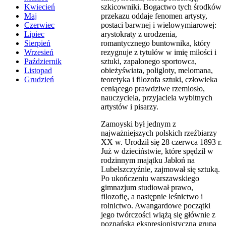
szkicowniki. Bogactwo tych środków
Kwiecień
przekazu oddaje fenomen artysty,
Maj
postaci barwnej i wielowymiarowej:
Czerwiec
arystokraty z urodzenia,
Lipiec
romantycznego buntownika, który
Sierpień
rezygnuje z tytułów w imię miłości i
Wrzesień
sztuki, zapalonego sportowca,
Październik
obieżyświata, poligloty, melomana,
Listopad
teoretyka i filozofa sztuki, człowieka
Grudzień
ceniącego prawdziwe rzemiosło,
nauczyciela, przyjaciela wybitnych
artystów i pisarzy.
Zamoyski był jednym z
najważniejszych polskich rzeźbiarzy
XX w. Urodził się 28 czerwca 1893 r.
Już w dzieciństwie, które spędził w
rodzinnym majątku Jabłoń na
Lubelszczyźnie, zajmował się sztuką.
Po ukończeniu warszawskiego
gimnazjum studiował prawo,
filozofię, a następnie leśnictwo i
rolnictwo. Awangardowe początki
jego twórczości wiążą się głównie z
poznańską ekspresjonistyczną grupą