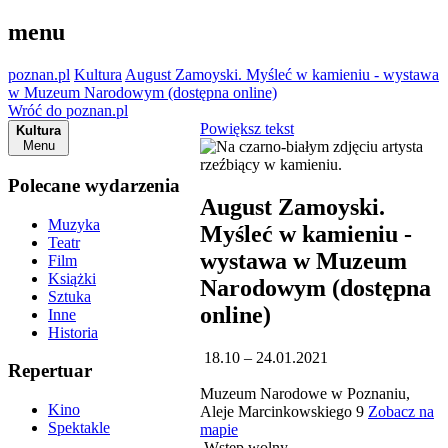
menu
poznan.pl
Kultura
August Zamoyski. Myśleć w kamieniu - wystawa
w Muzeum Narodowym (dostępna online)
Wróć do poznan.pl
Powiększ tekst
Kultura
Menu
Polecane wydarzenia
August Zamoyski.
Muzyka
Myśleć w kamieniu -
Teatr
wystawa w Muzeum
Film
Książki
Narodowym (dostępna
Sztuka
online)
Inne
Historia
18.10 – 24.01.2021
Repertuar
Muzeum Narodowe w Poznaniu,
Kino
Aleje Marcinkowskiego 9
Zobacz na
Spektakle
mapie
Wstęp wolny