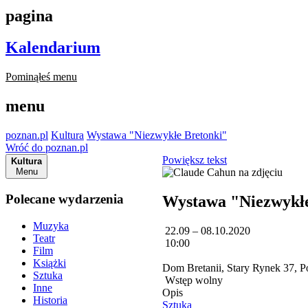
pagina
Kalendarium
Pominąłeś menu
menu
poznan.pl
Kultura
Wystawa "Niezwykłe Bretonki"
Wróć do poznan.pl
Powiększ tekst
Kultura
Menu
Polecane wydarzenia
Wystawa "Niezwykłe
Muzyka
22.09 – 08.10.2020
Teatr
10:00
Film
Książki
Dom Bretanii, Stary Rynek 37, 
Sztuka
Wstęp wolny
Inne
Opis
Historia
Sztuka