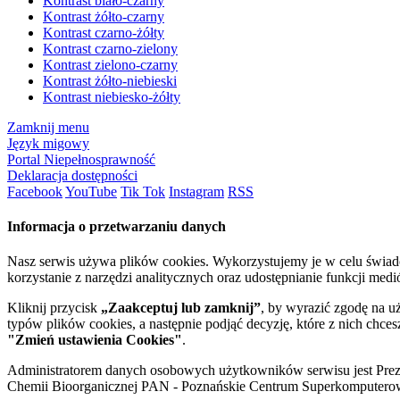
Kontrast biało-czarny
Kontrast żółto-czarny
Kontrast czarno-żółty
Kontrast czarno-zielony
Kontrast zielono-czarny
Kontrast żółto-niebieski
Kontrast niebiesko-żółty
Zamknij menu
Język migowy
Portal Niepełnosprawność
Deklaracja dostępności
Facebook
YouTube
Tik Tok
Instagram
RSS
Informacja o przetwarzaniu danych
Nasz serwis używa plików cookies. Wykorzystujemy je w celu świa
korzystanie z narzędzi analitycznych oraz udostępnianie funkcji me
Kliknij przycisk
„Zaakceptuj lub zamknij”
, by wyrazić zgodę na u
typów plików cookies, a następnie podjąć decyzję, które z nich chce
"Zmień ustawienia Cookies"
.
Administratorem danych osobowych użytkowników serwisu jest Prezyd
Chemii Bioorganicznej PAN - Poznańskie Centrum Superkomputerow