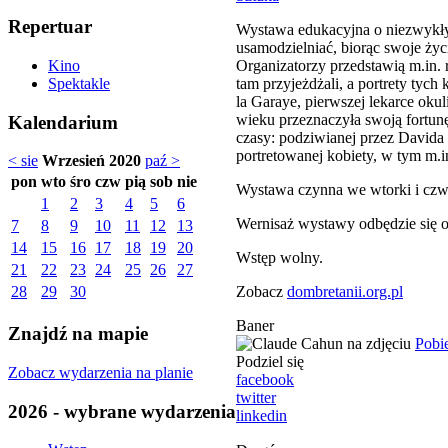
Repertuar
Wystawa edukacyjna o niezwykłych
usamodzielniać, biorąc swoje życ
Organizatorzy przedstawią m.in. 
Kino
tam przyjeżdżali, a portrety tyc
Spektakle
la Garaye, pierwszej lekarce oku
wieku przeznaczyła swoją fortunę
Kalendarium
czasy: podziwianej przez Davida 
portretowanej kobiety, w tym m.
< sie
Wrzesień 2020
paź >
pon
wto
śro
czw
pią
sob
nie
Wystawa czynna we wtorki i czwa
1
2
3
4
5
6
Wernisaż wystawy odbędzie się o
7
8
9
10
11
12
13
14
15
16
17
18
19
20
Wstęp wolny.
21
22
23
24
25
26
27
Zobacz
dombretanii.org.pl
28
29
30
Baner
Znajdź na mapie
Pobi
Podziel się
Zobacz wydarzenia na planie
facebook
twitter
2026 - wybrane wydarzenia
linkedin