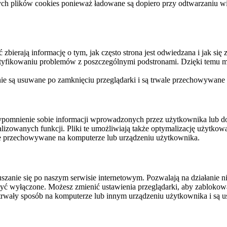
ych plików cookies ponieważ ładowane są dopiero przy odtwarzaniu wid
ierają informację o tym, jak często strona jest odwiedzana i jak się z 
ntyfikowaniu problemów z poszczególnymi podstronami. Dzięki temu mo
 nie są usuwane po zamknięciu przeglądarki i są trwale przechowywane
rzypomnienie sobie informacji wprowadzonych przez użytkownika lub 
nalizowanych funkcji. Pliki te umożliwiają także optymalizację użytko
ale przechowywane na komputerze lub urządzeniu użytkownika.
szanie się po naszym serwisie internetowym. Pozwalają na działanie ni
yć wyłączone. Możesz zmienić ustawienia przeglądarki, aby zablokować
trwały sposób na komputerze lub innym urządzeniu użytkownika i są u