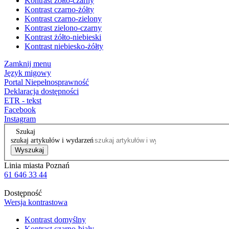
Kontrast żółto-czarny
Kontrast czarno-żółty
Kontrast czarno-zielony
Kontrast zielono-czarny
Kontrast żółto-niebieski
Kontrast niebiesko-żółty
Zamknij menu
Język migowy
Portal Niepełnosprawność
Deklaracja dostępności
ETR - tekst
Facebook
Instagram
Szukaj
szukaj artykułów i wydarzeń
Wyszukaj
Linia miasta Poznań
61 646 33 44
Dostępność
Wersja kontrastowa
Kontrast domyślny
Kontrast czarno-biały