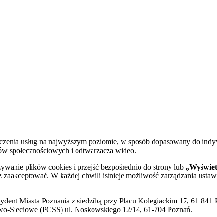
dczenia usług na najwyższym poziomie, w sposób dopasowany do indy
diów społecznościowych i odtwarzacza wideo.
żywanie plików cookies i przejść bezpośrednio do strony lub
„Wyświetl
sz zaakceptować. W każdej chwili istnieje możliwość zarządzania ustaw
ent Miasta Poznania z siedzibą przy Placu Kolegiackim 17, 61-841 P
o-Sieciowe (PCSS) ul. Noskowskiego 12/14, 61-704 Poznań.