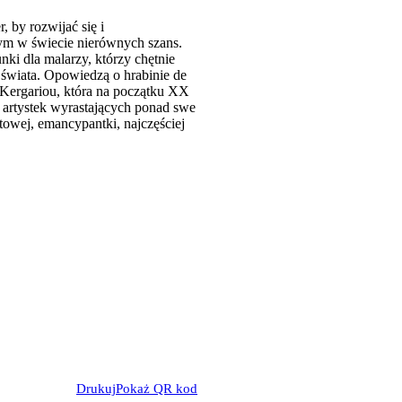
 by rozwijać się i
ącym w świecie nierównych szans.
nki dla malarzy, którzy chętnie
h świata. Opowiedzą o hrabinie de
e Kergariou, która na początku XX
k artystek wyrastających ponad swe
towej, emancypantki, najczęściej
Drukuj
Pokaż QR kod