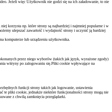
eo. Jeżeli więc Użytkownik nie godzi się na ich załadowanie, to nie
niej korzysta np. które strony są najbardziej i najmniej popularne i w
żemy ulepszać zawartość i wydajność strony i uczynić ją bardziej
 na komputerze lub urządzeniu użytkownika.
dokonanych przez niego wyborów (takich jak język, wyrażone zgody)
wania witryny po zalogowaniu się.Pliki cookie wpływające na
ezbędnych funkcji strony takich jak logowanie, ustawienia
 te pliki cookie, jednakże niektóre funkcjonalności strony mogą nie
suwane z chwilą zamknięcia przeglądarki.