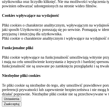
użytkownika oraz liczydło kliknięć. Nie ma możliwości wyłączenia t
powinien odtwarzać udostępnionych na stronie wideo filmów.
Cookies wpływające na wydajność
Pliki cookies o charakterze analitycznym, wpływającym na wydajność zb
jaki sposób Użytkownicy poruszają się po serwisie. Pomagają w ide
przyjazną i intuicyjną dla użytkownika.
Pliki cookie o charakterze analitycznym i wpływające na wydajność
Funkcjonalne pliki
Pliki cookie wpływające na funkcjonalność umożliwiają witrynie p
i mają na celu umożliwienie korzystania z lepszych i bardziej sperso
funkcjonalność nie są usuwane po zamknięciu przeglądarki i są trw
Niezbędne pliki cookies
Te pliki cookie są niezbędne do tego, aby umożliwić prawidłowe poru
preferencji prywatności lub zapewnienie bezpieczeństwa i nie mogą b
działać poprawnie. Niezbędne pliki cookie nie są przechowywane w 
Ustawienia
Zaakceptuj