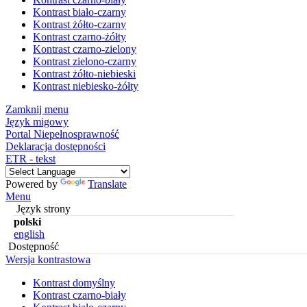
Kontrast biało-czarny
Kontrast żółto-czarny
Kontrast czarno-żółty
Kontrast czarno-zielony
Kontrast zielono-czarny
Kontrast żółto-niebieski
Kontrast niebiesko-żółty
Zamknij menu
Język migowy
Portal Niepełnosprawność
Deklaracja dostępności
ETR - tekst
Powered by
Translate
Menu
Język strony
polski
english
Dostępność
Wersja kontrastowa
Kontrast domyślny
Kontrast czarno-biały