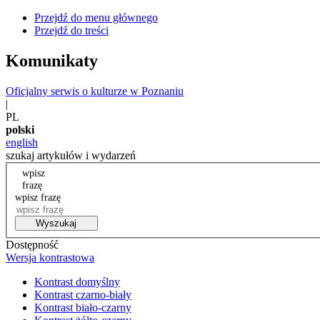
Przejdź do menu głównego
Przejdź do treści
Komunikaty
Oficjalny serwis o kulturze w Poznaniu
|
PL
polski
english
szukaj artykułów i wydarzeń
wpisz
frazę
wpisz frazę
Wyszukaj
Dostępność
Wersja kontrastowa
Kontrast domyślny
Kontrast czarno-biały
Kontrast biało-czarny