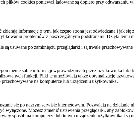
ych plików cookies ponieważ ładowane są dopiero przy odtwarzaniu wid
ierają informację o tym, jak często strona jest odwiedzana i jak się z 
ntyfikowaniu problemów z poszczególnymi podstronami. Dzięki temu mo
 nie są usuwane po zamknięciu przeglądarki i są trwale przechowywane
rzypomnienie sobie informacji wprowadzonych przez użytkownika lub 
nalizowanych funkcji. Pliki te umożliwiają także optymalizację użytko
ale przechowywane na komputerze lub urządzeniu użytkownika.
szanie się po naszym serwisie internetowym. Pozwalają na działanie ni
yć wyłączone. Możesz zmienić ustawienia przeglądarki, aby zablokować
trwały sposób na komputerze lub innym urządzeniu użytkownika i są u