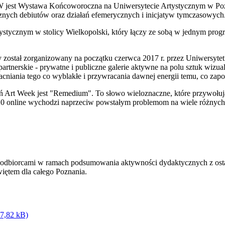
AW jest Wystawa Końcoworoczna na Uniwersytecie Artystycznym 
ycznych debiutów oraz działań efemerycznych i inicjatyw tymczasowych
ystycznym w stolicy Wielkopolski, który łączy ze sobą w jednym progr
 został zorganizowany na początku czerwca 2017 r. przez Uniwersyte
partnerskie - prywatne i publiczne galerie aktywne na polu sztuk wizu
cniania tego co wyblakłe i przywracania dawnej energii temu, co zap
ń Art Week jest "Remedium". To słowo wieloznaczne, które przywołują
20 online wychodzi naprzeciw powstałym problemom na wiele różnyc
i odbiorcami w ramach podsumowania aktywności dydaktycznych z osta
więtem dla całego Poznania.
07,82 kB)