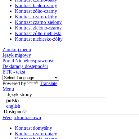
Kontrast biało-czarny
Kontrast żółto-czarny
Kontrast czarno-żółty
Kontrast czarno-zielony
Kontrast zielono-czarny
Kontrast żółto-niebieski
Kontrast niebiesko-żółty
Zamknij menu
Język migowy
Portal Niepełnosprawność
Deklaracja dostępności
ETR - tekst
Powered by
Translate
Menu
Język strony
polski
english
Dostępność
Wersja kontrastowa
Kontrast domyślny
Kontrast czarno-biały