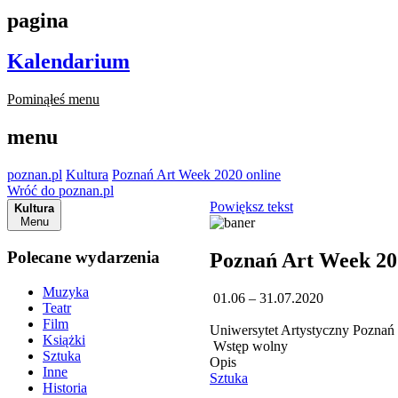
pagina
Kalendarium
Pominąłeś menu
menu
poznan.pl
Kultura
Poznań Art Week 2020 online
Wróć do poznan.pl
Powiększ tekst
Kultura
Menu
Polecane wydarzenia
Poznań Art Week 20
Muzyka
01.06 – 31.07.2020
Teatr
Film
Uniwersytet Artystyczny Poznań
Książki
Wstęp wolny
Sztuka
Opis
Inne
Sztuka
Historia