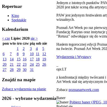
Jednym z istotnych punktów P
Repertuar
2020 jest także sceną dla artyst
PAW jest jedynym festiwalem art
Kino
wizualnych.
Spektakle
Poznań Art Week po raz pierwszy
Kalendarium
Fundację Rarytas oraz instytucje 
"Retusz" odwołujące się do wzma
< cze
Lipiec 2020
sie >
pon
wto
śro
czw
pią
sob
nie
Hasłem tegorocznej edycji Pozna
na świecie. Poznań Art Week 20
1
2
3
4
5
6
7
8
9
10
11
12
Wydarzenia i Wystawy
13
14
15
16
17
18
19
20
21
22
23
24
25
26
_
opr.LT
27
28
29
30
31
z konfrontacji między twórcami 
Znajdź na mapie
Art Week stał się artystycznym ś
Zobacz wydarzenia na planie
Zobacz
poznanartweek.com
2026 - wybrane wydarzenia
Baner
Pobierz baner (JPEG, 1
Podziel się