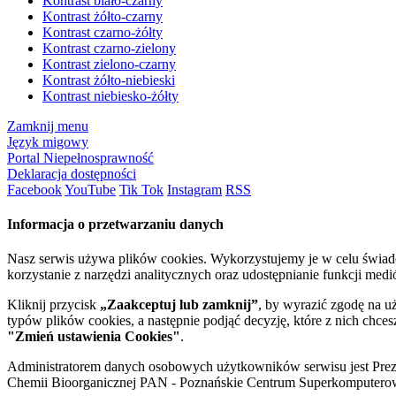
Kontrast biało-czarny
Kontrast żółto-czarny
Kontrast czarno-żółty
Kontrast czarno-zielony
Kontrast zielono-czarny
Kontrast żółto-niebieski
Kontrast niebiesko-żółty
Zamknij menu
Język migowy
Portal Niepełnosprawność
Deklaracja dostępności
Facebook
YouTube
Tik Tok
Instagram
RSS
Informacja o przetwarzaniu danych
Nasz serwis używa plików cookies. Wykorzystujemy je w celu świa
korzystanie z narzędzi analitycznych oraz udostępnianie funkcji me
Kliknij przycisk
„Zaakceptuj lub zamknij”
, by wyrazić zgodę na u
typów plików cookies, a następnie podjąć decyzję, które z nich chce
"Zmień ustawienia Cookies"
.
Administratorem danych osobowych użytkowników serwisu jest Prezyd
Chemii Bioorganicznej PAN - Poznańskie Centrum Superkomputerow