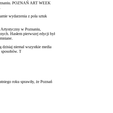
w Poznaniu. POZNAŃ ART WEEK
.
amie wydarzenia z pola sztuk
t Artystyczny w Poznaniu,
alnych. Hasłem pierwszej edycji był
omniane.
 dzisiaj niemal wszystkie media
h sposobów. T
tniego roku sprawiły, że Poznań