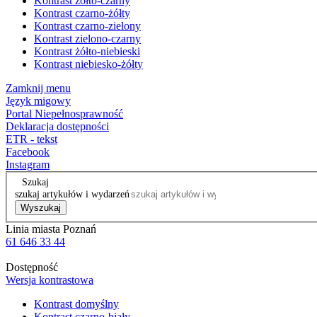
Kontrast żółto-czarny
Kontrast czarno-żółty
Kontrast czarno-zielony
Kontrast zielono-czarny
Kontrast żółto-niebieski
Kontrast niebiesko-żółty
Zamknij menu
Język migowy
Portal Niepełnosprawność
Deklaracja dostępności
ETR - tekst
Facebook
Instagram
Szukaj
szukaj artykułów i wydarzeń
Wyszukaj
Linia miasta Poznań
61 646 33 44
Dostępność
Wersja kontrastowa
Kontrast domyślny
Kontrast czarno-biały