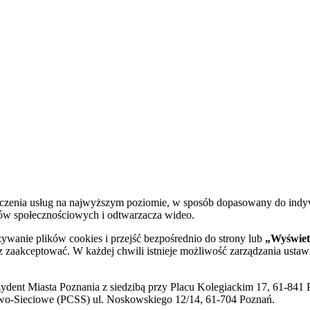
dczenia usług na najwyższym poziomie, w sposób dopasowany do indy
diów społecznościowych i odtwarzacza wideo.
żywanie plików cookies i przejść bezpośrednio do strony lub
„Wyświetl
sz zaakceptować. W każdej chwili istnieje możliwość zarządzania ustaw
ent Miasta Poznania z siedzibą przy Placu Kolegiackim 17, 61-841 P
o-Sieciowe (PCSS) ul. Noskowskiego 12/14, 61-704 Poznań.