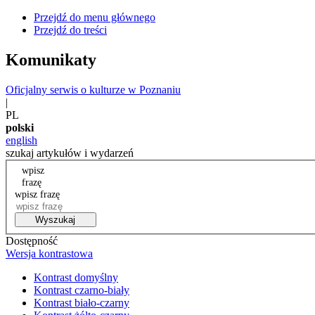
Przejdź do menu głównego
Przejdź do treści
Komunikaty
Oficjalny serwis o kulturze w Poznaniu
|
PL
polski
english
szukaj artykułów i wydarzeń
wpisz
frazę
wpisz frazę
Wyszukaj
Dostępność
Wersja kontrastowa
Kontrast domyślny
Kontrast czarno-biały
Kontrast biało-czarny