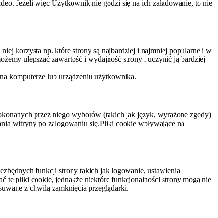
eo. Jeżeli więc Użytkownik nie godzi się na ich załadowanie, to nie
niej korzysta np. które strony są najbardziej i najmniej popularne i w
żemy ulepszać zawartość i wydajność strony i uczynić ją bardziej
 na komputerze lub urządzeniu użytkownika.
dokonanych przez niego wyborów (takich jak język, wyrażone zgody)
wania witryny po zalogowaniu się.Pliki cookie wpływające na
ezbędnych funkcji strony takich jak logowanie, ustawienia
 te pliki cookie, jednakże niektóre funkcjonalności strony mogą nie
suwane z chwilą zamknięcia przeglądarki.