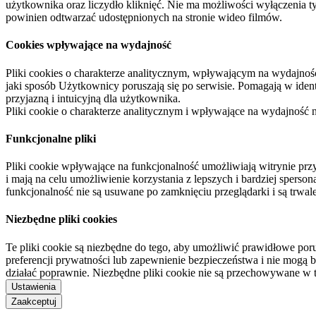
użytkownika oraz liczydło kliknięć. Nie ma możliwości wyłączenia t
powinien odtwarzać udostępnionych na stronie wideo filmów.
Cookies wpływające na wydajność
Pliki cookies o charakterze analitycznym, wpływającym na wydajność zb
jaki sposób Użytkownicy poruszają się po serwisie. Pomagają w ide
przyjazną i intuicyjną dla użytkownika.
Pliki cookie o charakterze analitycznym i wpływające na wydajność
Funkcjonalne pliki
Pliki cookie wpływające na funkcjonalność umożliwiają witrynie p
i mają na celu umożliwienie korzystania z lepszych i bardziej sperso
funkcjonalność nie są usuwane po zamknięciu przeglądarki i są trw
Niezbędne pliki cookies
Te pliki cookie są niezbędne do tego, aby umożliwić prawidłowe poru
preferencji prywatności lub zapewnienie bezpieczeństwa i nie mogą b
działać poprawnie. Niezbędne pliki cookie nie są przechowywane w 
Ustawienia
Zaakceptuj