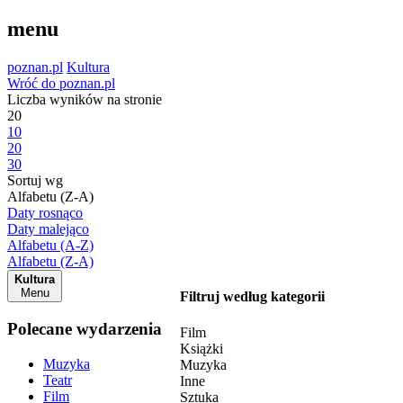
menu
poznan.pl
Kultura
Wróć do poznan.pl
Liczba wyników na stronie
20
10
20
30
Sortuj wg
Alfabetu (Z-A)
Daty rosnąco
Daty malejąco
Alfabetu (A-Z)
Alfabetu (Z-A)
Kultura
Menu
Filtruj według kategorii
Polecane wydarzenia
Film
Książki
Muzyka
Muzyka
Teatr
Inne
Film
Sztuka