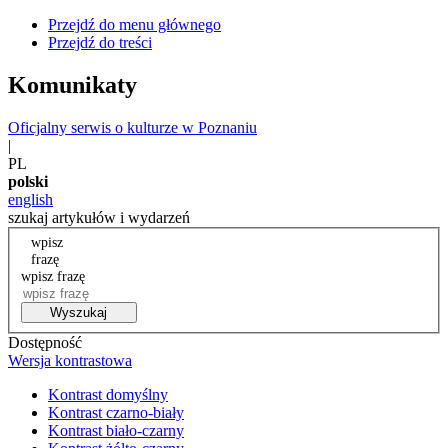
Przejdź do menu głównego
Przejdź do treści
Komunikaty
Oficjalny serwis o kulturze w Poznaniu
|
PL
polski
english
szukaj artykułów i wydarzeń
wpisz
frazę
wpisz frazę
Wyszukaj
Dostępność
Wersja kontrastowa
Kontrast domyślny
Kontrast czarno-biały
Kontrast biało-czarny