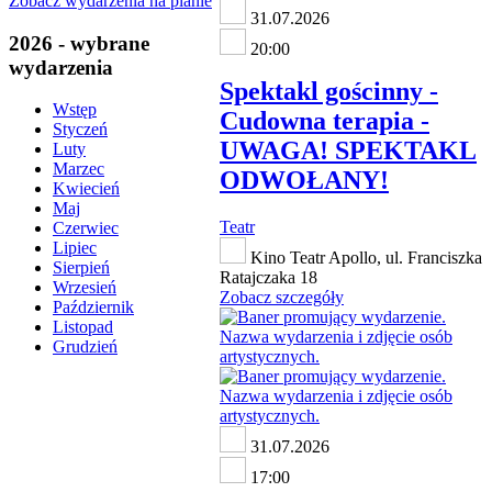
Zobacz wydarzenia na planie
31.07.2026
2026 - wybrane
20:00
wydarzenia
Spektakl gościnny -
Wstęp
Cudowna terapia -
Styczeń
UWAGA! SPEKTAKL
Luty
Marzec
ODWOŁANY!
Kwiecień
Maj
Teatr
Czerwiec
Lipiec
Kino Teatr Apollo, ul. Franciszka
Sierpień
Ratajczaka 18
Wrzesień
Zobacz szczegóły
Październik
Listopad
Grudzień
31.07.2026
17:00