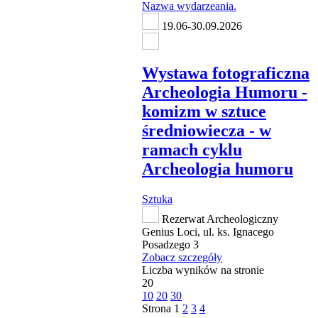
19.06-30.09.2026
Wystawa fotograficzna
Archeologia Humoru -
komizm w sztuce
średniowiecza - w
ramach cyklu
Archeologia humoru
Sztuka
Rezerwat Archeologiczny
Genius Loci, ul. ks. Ignacego
Posadzego 3
Zobacz szczegóły
Liczba wyników na stronie
20
10
20
30
Strona
1
2
3
4