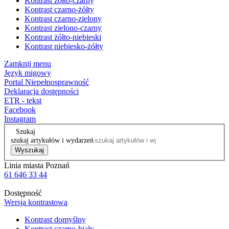
Kontrast żółto-czarny
Kontrast czarno-żółty
Kontrast czarno-zielony
Kontrast zielono-czarny
Kontrast żółto-niebieski
Kontrast niebiesko-żółty
Zamknij menu
Język migowy
Portal Niepełnosprawność
Deklaracja dostępności
ETR - tekst
Facebook
Instagram
Szukaj
szukaj artykułów i wydarzeń
Wyszukaj
Linia miasta Poznań
61 646 33 44
Dostępność
Wersja kontrastowa
Kontrast domyślny
Kontrast czarno-biały