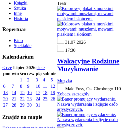
Książki
Teatr
Sztuka
Inne
Historia
Repertuar
Kino
31.07.2026
Spektakle
17:30
Kalendarium
Wakacyjne Rodzinne
Muzykowanie
< cze
Lipiec 2026
sie >
pon
wto
śro
czw
pią
sob
nie
1
2
3
4
5
Muzyka
6
7
8
9
10
11
12
Małe Fusy, Os. Chrobrego 110
13
14
15
16
17
18
19
Zobacz szczegóły
20
21
22
23
24
25
26
27
28
29
30
31
Znajdź na mapie