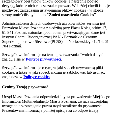
szczegółowy opis typów plików cookies, a następnie podjąć
decyzję, które z nich chcesz zaakceptować. W każdej chwili istnieje
możliwość zarządzania ustawieniami plików cookies - w stopce
strony umieściliśmy link do
"Zmień ustawienia Cookies"
.
Administratorem danych osobowych użytkowników serwisu jest
Prezydent Miasta Poznania z siedzibą przy Placu Kolegiackim 17,
61-841 Poznań, natomiast podmiotem przetwarzającym dane jest
Instytut Chemii Bioorganicznej PAN - Poznańskie Centrum
Superkomputerowo-Sieciowe (PCSS) ul. Noskowskiego 12/14, 61-
704 Poznań.
Szczegółowe informacje na temat przetwarzania Twoich danych
znajdują się w
Polityce prywatności
.
Szczegółowe informacje o tym, w jaki sposób używane są pliki
cookies, a także w jaki sposób można je zablokować lub usunąć,
znajdziesz w
Polityce cookies
.
Cenimy Twoją prywatność
Urząd Miasta Poznania odpowiedzialny za prowadzenie Miejskiego
Informatora Multimedialnego Miasta Poznania, zwraca szczególną
uwagę na przestrzeganie prawa użytkowników do prywatności.
Prezentowana informacja poniżej opisuje za co odpowiadają