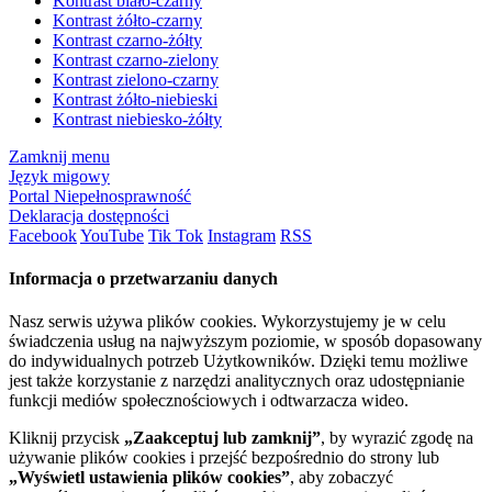
Kontrast biało-czarny
Kontrast żółto-czarny
Kontrast czarno-żółty
Kontrast czarno-zielony
Kontrast zielono-czarny
Kontrast żółto-niebieski
Kontrast niebiesko-żółty
Zamknij menu
Język migowy
Portal Niepełnosprawność
Deklaracja dostępności
Facebook
YouTube
Tik Tok
Instagram
RSS
Informacja o przetwarzaniu danych
Nasz serwis używa plików cookies. Wykorzystujemy je w celu
świadczenia usług na najwyższym poziomie, w sposób dopasowany
do indywidualnych potrzeb Użytkowników. Dzięki temu możliwe
jest także korzystanie z narzędzi analitycznych oraz udostępnianie
funkcji mediów społecznościowych i odtwarzacza wideo.
Kliknij przycisk
„Zaakceptuj lub zamknij”
, by wyrazić zgodę na
używanie plików cookies i przejść bezpośrednio do strony lub
„Wyświetl ustawienia plików cookies”
, aby zobaczyć