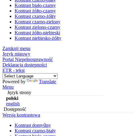
Kontrast biało-czarny
Kontrast żółto-czarny
Kontrast czarno-żółty
Kontrast czarno-zielony
Kontrast zielono-czarny
Kontrast żółto-niebieski
Kontrast niebiesko-żółty
Zamknij menu
Język migowy
Portal Niepełnosprawność
Deklaracja dostępności
ETR - tekst
Powered by
Translate
Menu
Język strony
polski
english
Dostępność
Wersja kontrastowa
Kontrast domyślny
Kontrast czarno-biały