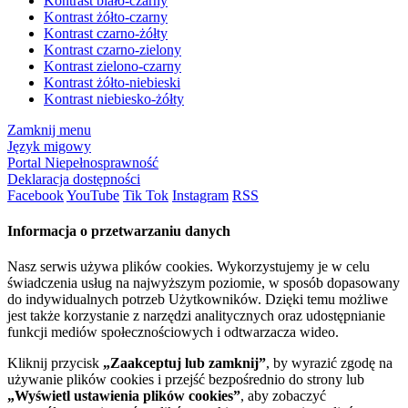
Kontrast biało-czarny
Kontrast żółto-czarny
Kontrast czarno-żółty
Kontrast czarno-zielony
Kontrast zielono-czarny
Kontrast żółto-niebieski
Kontrast niebiesko-żółty
Zamknij menu
Język migowy
Portal Niepełnosprawność
Deklaracja dostępności
Facebook
YouTube
Tik Tok
Instagram
RSS
Informacja o przetwarzaniu danych
Nasz serwis używa plików cookies. Wykorzystujemy je w celu
świadczenia usług na najwyższym poziomie, w sposób dopasowany
do indywidualnych potrzeb Użytkowników. Dzięki temu możliwe
jest także korzystanie z narzędzi analitycznych oraz udostępnianie
funkcji mediów społecznościowych i odtwarzacza wideo.
Kliknij przycisk
„Zaakceptuj lub zamknij”
, by wyrazić zgodę na
używanie plików cookies i przejść bezpośrednio do strony lub
„Wyświetl ustawienia plików cookies”
, aby zobaczyć