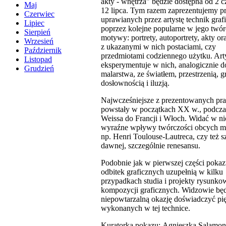
akty - wnętrza" będzie dostępna od 2 
Maj
12 lipca. Tym razem zaprezentujemy pr
Czerwiec
uprawianych przez artystę technik graf
Lipiec
poprzez kolejne popularne w jego twór
Sierpień
motywy: portrety, autoportrety, akty or
Wrzesień
z ukazanymi w nich postaciami, czy
Październik
przedmiotami codziennego użytku. Art
Listopad
eksperymentuje w nich, analogicznie d
Grudzień
malarstwa, ze światłem, przestrzenią, g
dosłownością i iluzją.
Najwcześniejsze z prezentowanych pr
powstały w początkach XX w., podcza
Weissa do Francji i Włoch. Widać w ni
wyraźne wpływy twórczości obcych ma
np. Henri Toulouse-Lautreca, czy też s
dawnej, szczególnie renesansu.
Podobnie jak w pierwszej części pokaz
odbitek graficznych uzupełnią w kilku
przypadkach studia i projekty rysunko
kompozycji graficznych. Widzowie będ
niepowtarzalną okazję doświadczyć pi
wykonanych w tej technice.
Kuratorka pokazu: Agnieszka Salamon