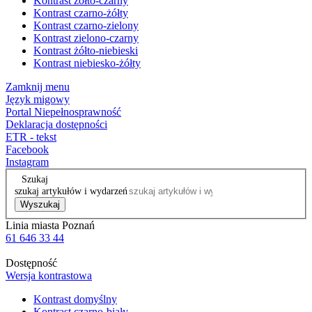
Kontrast żółto-czarny
Kontrast czarno-żółty
Kontrast czarno-zielony
Kontrast zielono-czarny
Kontrast żółto-niebieski
Kontrast niebiesko-żółty
Zamknij menu
Język migowy
Portal Niepełnosprawność
Deklaracja dostępności
ETR - tekst
Facebook
Instagram
Szukaj
szukaj artykułów i wydarzeń
Wyszukaj
Linia miasta Poznań
61 646 33 44
Dostępność
Wersja kontrastowa
Kontrast domyślny
Kontrast czarno-biały