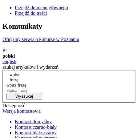
Przejdź do menu głównego
Przejdź do treści
Komunikaty
Oficjalny serwis o kulturze w Poznaniu
|
PL
polski
english
szukaj artykułów i wydarzeń
wpisz
frazę
wpisz frazę
Wyszukaj
Dostępność
Wersja kontrastowa
Kontrast domyślny
Kontrast czarno-biały
Kontrast biało-czarny