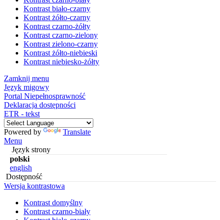
Kontrast biało-czarny
Kontrast żółto-czarny
Kontrast czarno-żółty
Kontrast czarno-zielony
Kontrast zielono-czarny
Kontrast żółto-niebieski
Kontrast niebiesko-żółty
Zamknij menu
Język migowy
Portal Niepełnosprawność
Deklaracja dostępności
ETR - tekst
Powered by
Translate
Menu
Język strony
polski
english
Dostępność
Wersja kontrastowa
Kontrast domyślny
Kontrast czarno-biały