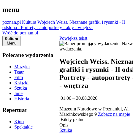
menu
poznan.pl
Kultura
Wojciech Weiss. Nieznane grafiki i rysunki - II
odsłona - Portrety - autoportrety - akty - wnętrza
Wróć do poznan.pl
Powiększ tekst
Kultura
Menu
Polecane wydarzenia
Wojciech Weiss. Niezna
Muzyka
grafiki i rysunki - II ods
Teatr
Portrety - autoportrety 
Film
Książki
- wnętrza
Sztuka
Inne
01.06 – 30.08.2026
Historia
Muzeum Narodowe w Poznaniuj, Al.
Repertuar
Marcinkowskiego 9
Zobacz na mapie
Bilety płatne
Kino
Opis
Spektakle
Sztuka