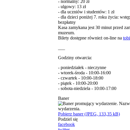
- normalny: 20 zł
- ulgowy: 13 zł
- dla uczniów i studentów: 1 zł
- dla dzieci poniżej 7. roku życia: wstę
bezpłatny
Kasa zamykana jest 30 minut przed z
muzeum.
Bilety dostępne również on-line na
tobi
___
Godziny otwarcia:
- poniedziałek - nieczynne
- wtorek-środa - 10:00-16:00
- czwartek - 10:00-18:00
- piątek - 10:00-20:00
- sobota-niedziela - 10:00-17:00
Baner
Pobierz baner (JPEG, 133,35 kB)
Podziel się
facebook
twitter