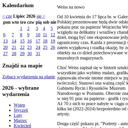
Kalendarium
Weiss na nowo
< cze
Lipiec 2026
sie >
Od 10 kwietnia do 17 lipca br. w Galer
Polskiej prezentowane będą dwie odsł
pon
wto
śro
czw
pią
sob
nie
pokazu prac na papierze Wojciecha We
1
2
3
4
5
względu na delikatny i wrażliwy charak
6
7
8
9
10
11
12
dzieł, mogą być one eksponowane jedy
13
14
15
16
17
18
19
ograniczony czas. Każda z prezentacji
20
21
22
23
24
25
26
zatem wyjątkową i rzadką okazję, by 
obiekty na co dzień przechowywane w
27
28
29
30
31
muzealnych magazynach.
Znajdź na mapie
Choć Weiss zapisał się w historii sztuk
wszystkim jako wybitny malarz, grafik
Zobacz wydarzenia na planie
zajmowała równie istotne miejsce w je
twórczości. Stanowi ona ważną część k
2026 - wybrane
Gabinetu Rycin i Rysunków Muzeum
Narodowego w Poznaniu. Obecnie znaj
wydarzenia
w niej 91 prac na papierze - grafik i r
Aż 70 z nich to prace nabyte w ciągu o
Wstęp
kilku lat (2022-2024) bezpośrednio od
Styczeń
artysty.
Luty
Marzec
Druga część pokazu pt. "Portrety - auto
Kwiecień