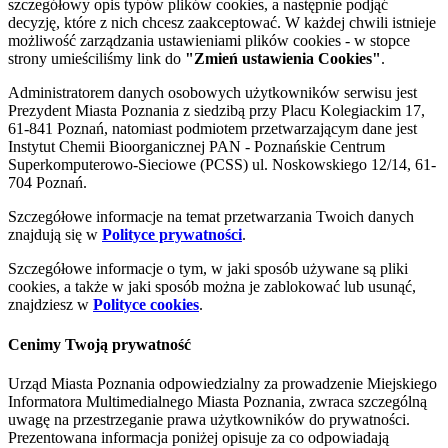
szczegółowy opis typów plików cookies, a następnie podjąć
decyzję, które z nich chcesz zaakceptować. W każdej chwili istnieje
możliwość zarządzania ustawieniami plików cookies - w stopce
strony umieściliśmy link do
"Zmień ustawienia Cookies"
.
Administratorem danych osobowych użytkowników serwisu jest
Prezydent Miasta Poznania z siedzibą przy Placu Kolegiackim 17,
61-841 Poznań, natomiast podmiotem przetwarzającym dane jest
Instytut Chemii Bioorganicznej PAN - Poznańskie Centrum
Superkomputerowo-Sieciowe (PCSS) ul. Noskowskiego 12/14, 61-
704 Poznań.
Szczegółowe informacje na temat przetwarzania Twoich danych
znajdują się w
Polityce prywatności
.
Szczegółowe informacje o tym, w jaki sposób używane są pliki
cookies, a także w jaki sposób można je zablokować lub usunąć,
znajdziesz w
Polityce cookies
.
Cenimy Twoją prywatność
Urząd Miasta Poznania odpowiedzialny za prowadzenie Miejskiego
Informatora Multimedialnego Miasta Poznania, zwraca szczególną
uwagę na przestrzeganie prawa użytkowników do prywatności.
Prezentowana informacja poniżej opisuje za co odpowiadają