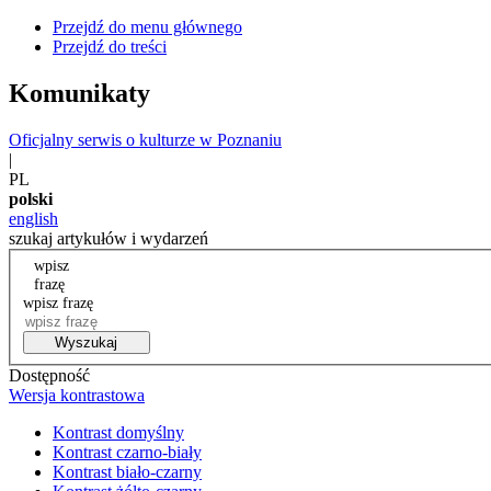
Przejdź do menu głównego
Przejdź do treści
Komunikaty
Oficjalny serwis o kulturze w Poznaniu
|
PL
polski
english
szukaj artykułów i wydarzeń
wpisz
frazę
wpisz frazę
Wyszukaj
Dostępność
Wersja kontrastowa
Kontrast domyślny
Kontrast czarno-biały
Kontrast biało-czarny