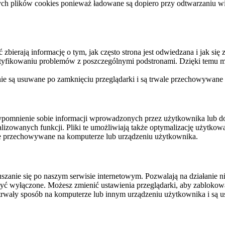
ych plików cookies ponieważ ładowane są dopiero przy odtwarzaniu wid
ierają informację o tym, jak często strona jest odwiedzana i jak się z 
ntyfikowaniu problemów z poszczególnymi podstronami. Dzięki temu mo
 nie są usuwane po zamknięciu przeglądarki i są trwale przechowywane
rzypomnienie sobie informacji wprowadzonych przez użytkownika lub 
nalizowanych funkcji. Pliki te umożliwiają także optymalizację użytko
ale przechowywane na komputerze lub urządzeniu użytkownika.
szanie się po naszym serwisie internetowym. Pozwalają na działanie ni
yć wyłączone. Możesz zmienić ustawienia przeglądarki, aby zablokować
trwały sposób na komputerze lub innym urządzeniu użytkownika i są u