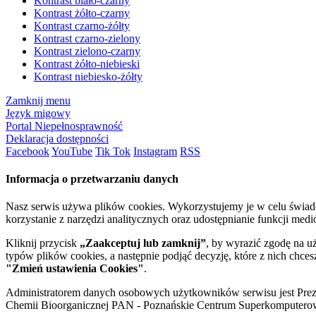
Kontrast biało-czarny
Kontrast żółto-czarny
Kontrast czarno-żółty
Kontrast czarno-zielony
Kontrast zielono-czarny
Kontrast żółto-niebieski
Kontrast niebiesko-żółty
Zamknij menu
Język migowy
Portal Niepełnosprawność
Deklaracja dostępności
Facebook
YouTube
Tik Tok
Instagram
RSS
Informacja o przetwarzaniu danych
Nasz serwis używa plików cookies. Wykorzystujemy je w celu świa
korzystanie z narzędzi analitycznych oraz udostępnianie funkcji me
Kliknij przycisk
„Zaakceptuj lub zamknij”
, by wyrazić zgodę na u
typów plików cookies, a następnie podjąć decyzję, które z nich chce
"Zmień ustawienia Cookies"
.
Administratorem danych osobowych użytkowników serwisu jest Prezyd
Chemii Bioorganicznej PAN - Poznańskie Centrum Superkomputerow