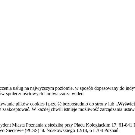
dczenia usług na najwyższym poziomie, w sposób dopasowany do indy
diów społecznościowych i odtwarzacza wideo.
żywanie plików cookies i przejść bezpośrednio do strony lub
„Wyświetl
sz zaakceptować. W każdej chwili istnieje możliwość zarządzania ustaw
ent Miasta Poznania z siedzibą przy Placu Kolegiackim 17, 61-841 P
o-Sieciowe (PCSS) ul. Noskowskiego 12/14, 61-704 Poznań.