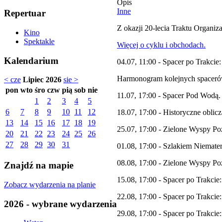
Opis
Inne
Repertuar
Z okazji 20-lecia Traktu Organiz
Kino
Spektakle
Więcej o cyklu i obchodach.
Kalendarium
04.07, 11:00 - Spacer po Trakci
Harmonogram kolejnych spaceró
< cze
Lipiec 2026
sie >
pon
wto
śro
czw
pią
sob
nie
11.07, 17:00 - Spacer Pod Wodą
1
2
3
4
5
6
7
8
9
10
11
12
18.07, 17:00 - Historyczne oblicz
13
14
15
16
17
18
19
25.07, 17:00 - Zielone Wyspy Po
20
21
22
23
24
25
26
27
28
29
30
31
01.08, 17:00 - Szlakiem Niemate
08.08, 17:00 - Zielone Wyspy Po
Znajdź na mapie
15.08, 17:00 - Spacer po Trakcie
Zobacz wydarzenia na planie
22.08, 17:00 - Spacer po Trakci
2026 - wybrane wydarzenia
29.08, 17:00 - Spacer po Trakci