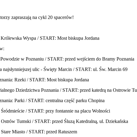
atorzy zapraszają na cykl 20 spacerów!
e: Królewska Wyspa / START: Most biskupa Jordana
w:
. Powodzie w Poznaniu / START: przed wejściem do Bramy Poznania
a najsłynniejszej ulic - Święty Marcin / START: ul. Św. Marcin 69
znania: Rzeki / START: Most biskupa Jordana
rialnego Dziedzictwa Poznania / START: przed katedrą na Ostrowie 
znania: Parki / START: centralna część parku Chopina
: Śródmieście / START: przy fontannie na placu Wolności
e: Ostrów Tumski / START: przed Śluzą Katedralną, ul. Dziekańska
e: Stare Miasto / START: przed Ratuszem