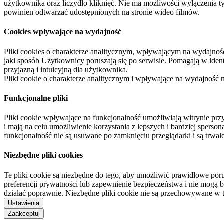
użytkownika oraz liczydło kliknięć. Nie ma możliwości wyłączenia t
powinien odtwarzać udostępnionych na stronie wideo filmów.
Cookies wpływające na wydajność
Pliki cookies o charakterze analitycznym, wpływającym na wydajność zb
jaki sposób Użytkownicy poruszają się po serwisie. Pomagają w ide
przyjazną i intuicyjną dla użytkownika.
Pliki cookie o charakterze analitycznym i wpływające na wydajność
Funkcjonalne pliki
Pliki cookie wpływające na funkcjonalność umożliwiają witrynie p
i mają na celu umożliwienie korzystania z lepszych i bardziej sperso
funkcjonalność nie są usuwane po zamknięciu przeglądarki i są trw
Niezbędne pliki cookies
Te pliki cookie są niezbędne do tego, aby umożliwić prawidłowe poru
preferencji prywatności lub zapewnienie bezpieczeństwa i nie mogą b
działać poprawnie. Niezbędne pliki cookie nie są przechowywane w 
Ustawienia
Zaakceptuj