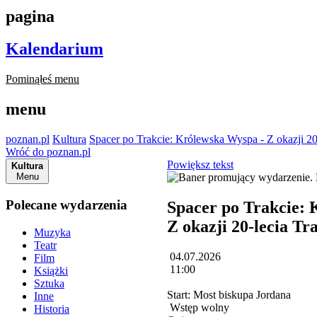
pagina
Kalendarium
Pominąłeś menu
menu
poznan.pl
Kultura
Spacer po Trakcie: Królewska Wyspa - Z okazji 20
Wróć do poznan.pl
Powiększ tekst
Kultura
Menu
Polecane wydarzenia
Spacer po Trakcie: 
Z okazji 20-lecia Tr
Muzyka
Teatr
04.07.2026
Film
11:00
Książki
Sztuka
Start: Most biskupa Jordana
Inne
Wstęp wolny
Historia