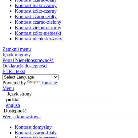
Kontrast biało-czarny
Kontrast żółto-czarny
Kontrast czarno-żółty
Kontrast czarno-zielony
Kontrast zielono-czarny
Kontrast żółto-niebieski
Kontrast niebiesko-żółty
Zamknij menu
Język migowy
Portal Niepełnosprawność
Deklaracja dostępności
ETR - tekst
Powered by
Translate
Menu
Język strony
polski
english
Dostępność
Wersja kontrastowa
Kontrast domyślny
Kontrast czarno-biały