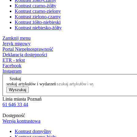
Kontrast żółto-czarny
Kontrast czarno-żółty
Kontrast czarno-zielony
Kontrast zielono-czarny
Kontrast żółto-niebieski
Kontrast niebiesko-żółty
Zamknij menu
Język migowy
Portal Niepełnosprawność
Deklaracja dostępności
ETR - tekst
Facebook
Instagram
Szukaj
szukaj artykułów i wydarzeń
Wyszukaj
Linia miasta Poznań
61 646 33 44
Dostępność
Wersja kontrastowa
Kontrast domyślny
Kontrast czarno-biały