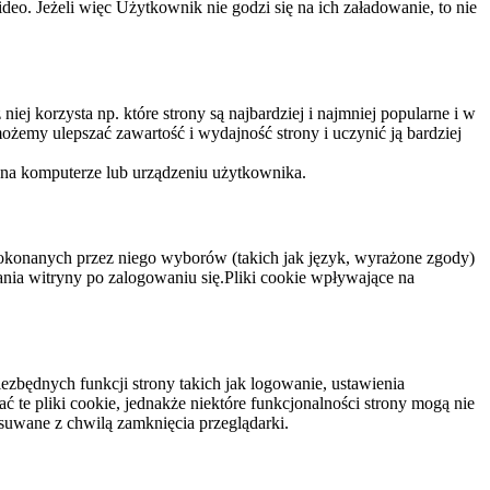
eo. Jeżeli więc Użytkownik nie godzi się na ich załadowanie, to nie
niej korzysta np. które strony są najbardziej i najmniej popularne i w
żemy ulepszać zawartość i wydajność strony i uczynić ją bardziej
 na komputerze lub urządzeniu użytkownika.
dokonanych przez niego wyborów (takich jak język, wyrażone zgody)
wania witryny po zalogowaniu się.Pliki cookie wpływające na
ezbędnych funkcji strony takich jak logowanie, ustawienia
 te pliki cookie, jednakże niektóre funkcjonalności strony mogą nie
suwane z chwilą zamknięcia przeglądarki.