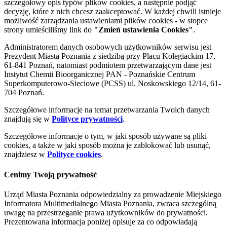
szczegółowy opis typów plików cookies, a następnie podjąć
decyzję, które z nich chcesz zaakceptować. W każdej chwili istnieje
możliwość zarządzania ustawieniami plików cookies - w stopce
strony umieściliśmy link do
"Zmień ustawienia Cookies"
.
Administratorem danych osobowych użytkowników serwisu jest
Prezydent Miasta Poznania z siedzibą przy Placu Kolegiackim 17,
61-841 Poznań, natomiast podmiotem przetwarzającym dane jest
Instytut Chemii Bioorganicznej PAN - Poznańskie Centrum
Superkomputerowo-Sieciowe (PCSS) ul. Noskowskiego 12/14, 61-
704 Poznań.
Szczegółowe informacje na temat przetwarzania Twoich danych
znajdują się w
Polityce prywatności
.
Szczegółowe informacje o tym, w jaki sposób używane są pliki
cookies, a także w jaki sposób można je zablokować lub usunąć,
znajdziesz w
Polityce cookies
.
Cenimy Twoją prywatność
Urząd Miasta Poznania odpowiedzialny za prowadzenie Miejskiego
Informatora Multimedialnego Miasta Poznania, zwraca szczególną
uwagę na przestrzeganie prawa użytkowników do prywatności.
Prezentowana informacja poniżej opisuje za co odpowiadają