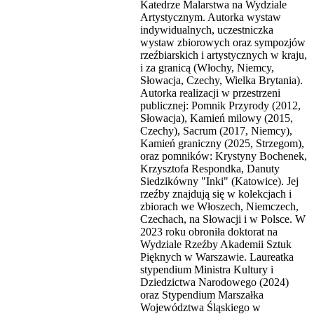
Katedrze Malarstwa na Wydziale
Artystycznym. Autorka wystaw
indywidualnych, uczestniczka
wystaw zbiorowych oraz sympozjów
rzeźbiarskich i artystycznych w kraju,
i za granicą (Włochy, Niemcy,
Słowacja, Czechy, Wielka Brytania).
Autorka realizacji w przestrzeni
publicznej: Pomnik Przyrody (2012,
Słowacja), Kamień milowy (2015,
Czechy), Sacrum (2017, Niemcy),
Kamień graniczny (2025, Strzegom),
oraz pomników: Krystyny Bochenek,
Krzysztofa Respondka, Danuty
Siedzikówny "Inki" (Katowice). Jej
rzeźby znajdują się w kolekcjach i
zbiorach we Włoszech, Niemczech,
Czechach, na Słowacji i w Polsce. W
2023 roku obroniła doktorat na
Wydziale Rzeźby Akademii Sztuk
Pięknych w Warszawie. Laureatka
stypendium Ministra Kultury i
Dziedzictwa Narodowego (2024)
oraz Stypendium Marszałka
Województwa Śląskiego w