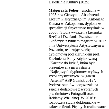
Dziedzinie Kultury (2025).
Małgorzata Fober
- urodzona w
1985 r. w Cieszynie. Absolwentka
Liceum Plastycznego im. Antoniego
Kenara w Zakopanem, dyplom ze
specjalizacji Snycerstwo uzyskała w
2005 r. Studia wyższe na kierunku
Rzeźba i Działania Przestrzenne
ukończyła z tytułem magistra w 2012
r. na Uniwersytecie Artystycznym w
Poznaniu, realizując rzeźbę
dyplomową pod kierunkiem prof.
Kazimierza Raby zatytułowaną
"Kazanie do ludzi", która była
prezentowana na wystawie
"Najlepszych dyplomów wyższych
szkół artystycznych" w galerii
"Arsenał" ASP Gdańsk 2012".
Podczas studiów uczęszczała na
zajęcia dodatkowe z wybranych
przedmiotów: Fotografii oraz
Reklamy Wizualnej. W 2016 r.
rozpoczęła studia doktoranckie w
zakresie Sztuk Pięknych realizowane