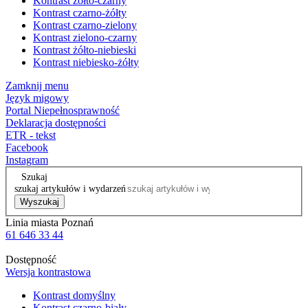
Kontrast żółto-czarny
Kontrast czarno-żółty
Kontrast czarno-zielony
Kontrast zielono-czarny
Kontrast żółto-niebieski
Kontrast niebiesko-żółty
Zamknij menu
Język migowy
Portal Niepełnosprawność
Deklaracja dostępności
ETR - tekst
Facebook
Instagram
Szukaj
szukaj artykułów i wydarzeń
Wyszukaj
Linia miasta Poznań
61 646 33 44
Dostępność
Wersja kontrastowa
Kontrast domyślny
Kontrast czarno-biały