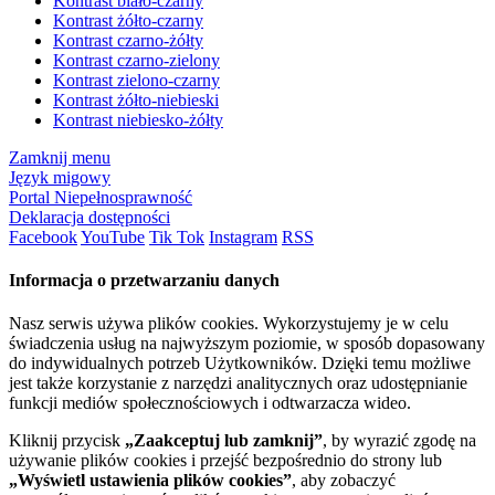
Kontrast biało-czarny
Kontrast żółto-czarny
Kontrast czarno-żółty
Kontrast czarno-zielony
Kontrast zielono-czarny
Kontrast żółto-niebieski
Kontrast niebiesko-żółty
Zamknij menu
Język migowy
Portal Niepełnosprawność
Deklaracja dostępności
Facebook
YouTube
Tik Tok
Instagram
RSS
Informacja o przetwarzaniu danych
Nasz serwis używa plików cookies. Wykorzystujemy je w celu
świadczenia usług na najwyższym poziomie, w sposób dopasowany
do indywidualnych potrzeb Użytkowników. Dzięki temu możliwe
jest także korzystanie z narzędzi analitycznych oraz udostępnianie
funkcji mediów społecznościowych i odtwarzacza wideo.
Kliknij przycisk
„Zaakceptuj lub zamknij”
, by wyrazić zgodę na
używanie plików cookies i przejść bezpośrednio do strony lub
„Wyświetl ustawienia plików cookies”
, aby zobaczyć