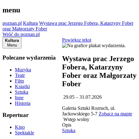
menu
poznan.pl
Kultura
Wystawa prac Jerzego Fobera, Katarzyny Fober
oraz Małgorzaty Fober
Wróć do poznan.pl
Powiększ tekst
Kultura
Menu
Polecane wydarzenia
Wystawa prac Jerzego
Fobera, Katarzyny
Muzyka
Fober oraz Małgorzaty
Teatr
Film
Fober
Książki
Sztuka
29.05 – 31.07.2026
Inne
Historia
Galeria Sztuki Rozruch, ul.
Jackowskiego 5-7
Zobacz na mapie
Repertuar
Wstęp wolny
Opis
Kino
Sztuka
Spektakle