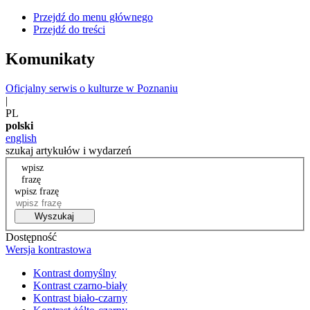
Przejdź do menu głównego
Przejdź do treści
Komunikaty
Oficjalny serwis o kulturze w Poznaniu
|
PL
polski
english
szukaj artykułów i wydarzeń
wpisz
frazę
wpisz frazę
Wyszukaj
Dostępność
Wersja kontrastowa
Kontrast domyślny
Kontrast czarno-biały
Kontrast biało-czarny