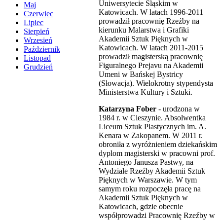
Uniwersytecie Śląskim w
Maj
Katowicach. W latach 1996-2011
Czerwiec
prowadził pracownię Rzeźby na
Lipiec
kierunku Malarstwa i Grafiki
Sierpień
Akademii Sztuk Pięknych w
Wrzesień
Katowicach. W latach 2011-2015
Październik
prowadził magisterską pracownię
Listopad
Figuralnego Prejavu na Akademii
Grudzień
Umeni w Bańskej Bystricy
(Słowacja). Wielokrotny stypendysta
Ministerstwa Kultury i Sztuki.
Katarzyna Fober
- urodzona w
1984 r. w Cieszynie. Absolwentka
Liceum Sztuk Plastycznych im. A.
Kenara w Zakopanem. W 2011 r.
obroniła z wyróżnieniem dziekańskim
dyplom magisterski w pracowni prof.
Antoniego Janusza Pastwy, na
Wydziale Rzeźby Akademii Sztuk
Pięknych w Warszawie. W tym
samym roku rozpoczęła pracę na
Akademii Sztuk Pięknych w
Katowicach, gdzie obecnie
współprowadzi Pracownię Rzeźby w