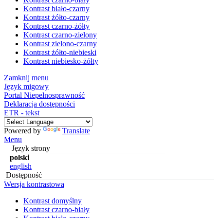
Kontrast biało-czarny
Kontrast żółto-czarny
Kontrast czarno-żółty
Kontrast czarno-zielony
Kontrast zielono-czarny
Kontrast żółto-niebieski
Kontrast niebiesko-żółty
Zamknij menu
Język migowy
Portal Niepełnosprawność
Deklaracja dostępności
ETR - tekst
Powered by
Translate
Menu
Język strony
polski
english
Dostępność
Wersja kontrastowa
Kontrast domyślny
Kontrast czarno-biały