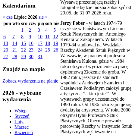
Wystawę prezentującą rzeźby i
Kalendarium
fotografie będzie można zobaczyć od
29.05. do 31.07.2026 roku.
< cze
Lipiec 2026
sie >
Jerzy Fober
- w latach 1974-79
pon
wto
śro
czw
pią
sob
nie
uczył się w Państwowym Liceum
1
2
3
4
5
Sztuk Plastycznych im. Antoniego
6
7
8
9
10
11
12
Kenara w Zakopanem. W latach
13
14
15
16
17
18
19
1979-84 studiował na Wydziale
20
21
22
23
24
25
26
Rzeźby Akademii Sztuk Pięknych w
Warszawie, w pracowni profesora
27
28
29
30
31
Stanisława Kulona, gdzie w 1984
roku otrzymał wyróżnienie za pracę
Znajdź na mapie
dyplomową Złożenie do grobu. W
1982 roku, jeszcze na studiach
Zobacz wydarzenia na planie
wspólnie z Andrzejem Szarkiem i
Czesławem Podleśnym założył grupę
2026 - wybrane
artystyczną "...kim jesteś". W
wydarzenia
wystawach grupy uczestniczył do
1990 roku. Od 1986 roku zajmuje się
dydaktyką artystyczną. W roku 2000
Wstęp
otrzymał tytuł Profesora Sztuk
Styczeń
Plastycznych. Obecnie prowadzi
Luty
pracownię Rzeźby w Instytucie Sztuk
Marzec
Plastycznych w Cieszynie na
Kwiecień