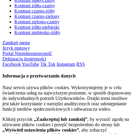
Kontrast biało-czarny
Kontrast żółto-czarny
Kontrast czarno-żółty
Kontrast czarno-zielony
Kontrast zielono-czarny
Kontrast żółto-niebieski
Kontrast niebiesko-żółty
Zamknij menu
Język migowy
Portal Niepełnosprawność
Deklaracja dostępności
Facebook
YouTube
Tik Tok
Instagram
RSS
Informacja o przetwarzaniu danych
Nasz serwis używa plików cookies. Wykorzystujemy je w celu
świadczenia usług na najwyższym poziomie, w sposób dopasowany
do indywidualnych potrzeb Użytkowników. Dzięki temu możliwe
jest także korzystanie z narzędzi analitycznych oraz udostępnianie
funkcji mediów społecznościowych i odtwarzacza wideo.
Kliknij przycisk
„Zaakceptuj lub zamknij”
, by wyrazić zgodę na
używanie plików cookies i przejść bezpośrednio do strony lub
„Wyświetl ustawienia plików cookies”
, aby zobaczyć