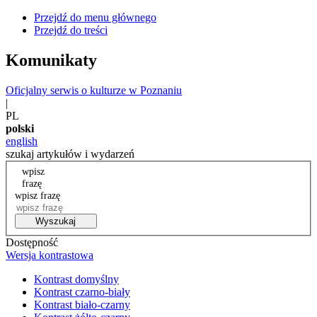
Przejdź do menu głównego
Przejdź do treści
Komunikaty
Oficjalny serwis o kulturze w Poznaniu
|
PL
polski
english
szukaj artykułów i wydarzeń
wpisz
frazę
wpisz frazę
Wyszukaj
Dostępność
Wersja kontrastowa
Kontrast domyślny
Kontrast czarno-biały
Kontrast biało-czarny