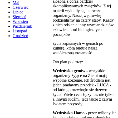
złożona z coraz bardziej
Maj
skomplikowanych związków. Z tej
Czerwiec
materii wyłoniły się pierwsze
Lipiec
organizmy. Naszą wędrówkę
Sierpień
podzieliliśmy na cztery etapy. Każdy
Wrzesień
z nich odsłania inny wymiar dziejów
Październik
człowieka - od biologicznych
Listopad
początków
Grudzień
życia zapisanych w genach po
kulturę, która buduje naszą
współczesną tożsamość.
Oto plan podróży:
Wędrówka genów
- wszystkie
organizmy żyjące na Ziemi mają
wspólne korzenie. Ich źródłem jest
jeden pradawny przodek - LUCA -
od którego rozwinęło się drzewo
życia. Wiele cech łączy nas nie tylko
z innymi ludźmi, lecz także z całym
światem przyrody.
Wędrówka Homo
- przez miliony lat
istniało wiele gatunków człowieka