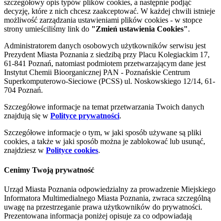
szczegółowy opis typów plików cookies, a następnie podjąć
decyzję, które z nich chcesz zaakceptować. W każdej chwili istnieje
możliwość zarządzania ustawieniami plików cookies - w stopce
strony umieściliśmy link do
"Zmień ustawienia Cookies"
.
Administratorem danych osobowych użytkowników serwisu jest
Prezydent Miasta Poznania z siedzibą przy Placu Kolegiackim 17,
61-841 Poznań, natomiast podmiotem przetwarzającym dane jest
Instytut Chemii Bioorganicznej PAN - Poznańskie Centrum
Superkomputerowo-Sieciowe (PCSS) ul. Noskowskiego 12/14, 61-
704 Poznań.
Szczegółowe informacje na temat przetwarzania Twoich danych
znajdują się w
Polityce prywatności
.
Szczegółowe informacje o tym, w jaki sposób używane są pliki
cookies, a także w jaki sposób można je zablokować lub usunąć,
znajdziesz w
Polityce cookies
.
Cenimy Twoją prywatność
Urząd Miasta Poznania odpowiedzialny za prowadzenie Miejskiego
Informatora Multimedialnego Miasta Poznania, zwraca szczególną
uwagę na przestrzeganie prawa użytkowników do prywatności.
Prezentowana informacja poniżej opisuje za co odpowiadają