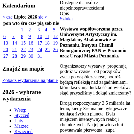
Dostępne dla osób z
Kalendarium
niepełnosprawnościami
Opis
< cze
Lipiec 2026
sie >
Sztuka
pon
wto
śro
czw
pią
sob
nie
Wystawa współtworzona przez
1
2
3
4
5
Uniwersytet Artystyczny im.
6
7
8
9
10
11
12
Magdaleny Abakanowicz w
13
14
15
16
17
18
19
Poznaniu, Instytut Chemii
20
21
22
23
24
25
26
Bioorganicznej PAN w Poznaniu
oraz Urząd Miasta Poznania.
27
28
29
30
31
Organizatorzy wystawy proponują
Znajdź na mapie
podróż w czasie - od początków
życia po współczesność, podróż
Zobacz wydarzenia na planie
będącą refleksją nad zagadnieniami,
które fascynują ludzkość od wieków:
2026 - wybrane
skąd przyszliśmy i dokąd zmierzamy?
wydarzenia
Drogę rozpoczynamy 3,5 miliarda lat
temu, kiedy Ziemia nie była jeszcze
Wstęp
tętniącą życiem planetą. Była
Styczeń
miejscem intensywnych reakcji
Luty
chemicznych. Na jej powierzchni
Marzec
powstawała pierwotna "zupa"
Kwiecień