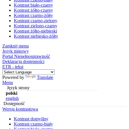
Kontrast biało-czarny
Kontrast żółto-czarny
Kontrast czarno-żółty
Kontrast czarno-zielony
Kontrast zielono-czarny
Kontrast żółto-niebieski
Kontrast niebiesko-żółty
Zamknij menu
Język migowy
Portal Niepełnosprawność
Deklaracja dostępności
ETR - tekst
Powered by
Translate
Menu
Język strony
polski
english
Dostępność
Wersja kontrastowa
Kontrast domyślny
Kontrast czarno-biały