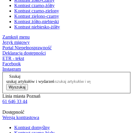
Kontrast żółto-czarny
Kontrast czarno-żółty
Kontrast czarno-zielony
Kontrast zielono-czarny
Kontrast żółto-niebieski
Kontrast niebiesko-żółty
Zamknij menu
Język migowy
Portal Niepełnosprawność
Deklaracja dostępności
ETR - tekst
Facebook
Instagram
Szukaj
szukaj artykułów i wydarzeń
Wyszukaj
Linia miasta Poznań
61 646 33 44
Dostępność
Wersja kontrastowa
Kontrast domyślny
Kontrast czarno-biały