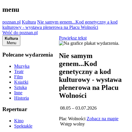
menu
poznan.pl
Kultura
Nie samym genem...Kod genetyczny a kod
kulturowy - wystawa plenerowa na Placu Wolności
Wróć do poznan.pl
Powiększ tekst
Kultura
Menu
Polecane wydarzenia
Nie samym
genem...Kod
Muzyka
genetyczny a kod
Teatr
Film
kulturowy - wystawa
Książki
plenerowa na Placu
Sztuka
Inne
Wolności
Historia
08.05 – 03.07.2026
Repertuar
Plac Wolności
Zobacz na mapie
Kino
Wstęp wolny
Spektakle