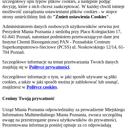
szczegółowy opis typów plików cookies, a następnie podjąć
decyzję, które z nich chcesz zaakceptować. W każdej chwili istnieje
możliwość zarządzania ustawieniami plików cookies - w stopce
strony umieściliśmy link do
"Zmień ustawienia Cookies"
.
Administratorem danych osobowych użytkowników serwisu jest
Prezydent Miasta Poznania z siedzibą przy Placu Kolegiackim 17,
61-841 Poznań, natomiast podmiotem przetwarzającym dane jest
Instytut Chemii Bioorganicznej PAN - Poznańskie Centrum
Superkomputerowo-Sieciowe (PCSS) ul. Noskowskiego 12/14, 61-
704 Poznań.
Szczegółowe informacje na temat przetwarzania Twoich danych
znajdują się w
Polityce prywatności
.
Szczegółowe informacje o tym, w jaki sposób używane są pliki
cookies, a także w jaki sposób można je zablokować lub usunąć,
znajdziesz w
Polityce cookies
.
Cenimy Twoją prywatność
Urząd Miasta Poznania odpowiedzialny za prowadzenie Miejskiego
Informatora Multimedialnego Miasta Poznania, zwraca szczególną
uwagę na przestrzeganie prawa użytkowników do prywatności.
Prezentowana informacja poniżej opisuje za co odpowiadają