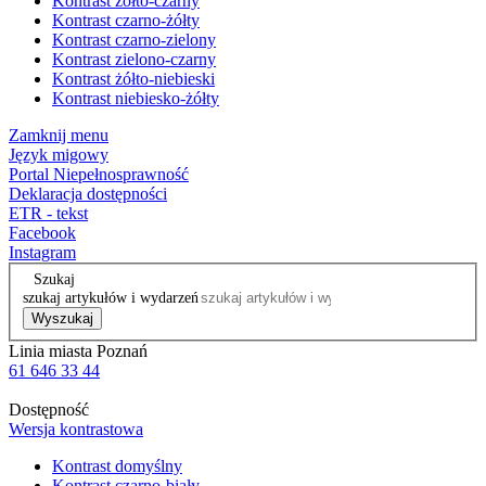
Kontrast żółto-czarny
Kontrast czarno-żółty
Kontrast czarno-zielony
Kontrast zielono-czarny
Kontrast żółto-niebieski
Kontrast niebiesko-żółty
Zamknij menu
Język migowy
Portal Niepełnosprawność
Deklaracja dostępności
ETR - tekst
Facebook
Instagram
Szukaj
szukaj artykułów i wydarzeń
Wyszukaj
Linia miasta Poznań
61 646 33 44
Dostępność
Wersja kontrastowa
Kontrast domyślny
Kontrast czarno-biały