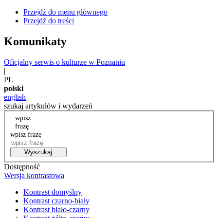
Przejdź do menu głównego
Przejdź do treści
Komunikaty
Oficjalny serwis o kulturze w Poznaniu
|
PL
polski
english
szukaj artykułów i wydarzeń
wpisz
frazę
wpisz frazę
Wyszukaj
Dostępność
Wersja kontrastowa
Kontrast domyślny
Kontrast czarno-biały
Kontrast biało-czarny