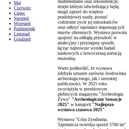
multimedialne oraz rekonstrukcje,
Maj
dzięki którym odwiedzający będą
Czerwiec
mogli zajrzeć do wnętrza
Lipiec
pradziejowej osady, poznać
Sierpień
codzienne życie jej mieszkańców
Wrzesień
oraz odkryć tajemnice imponujących
Październik
murów obronnych. Wystawa pozwala
Listopad
spojrzeć na odległą przeszłość w
Grudzień
atrakcyjny i przystępny sposób,
łącząc najnowsze wyniki badań
naukowych z nowoczesną narracją
muzealną.
Warto podkreślić, że wystawa
zdobyła uznanie zarówno środowiska
archeologicznego, jak i szerokiej
publiczności. W 2025 roku
zwyciężyła w prestiżowym
plebiscycie magazynu "Archeologia
Żywa"
"Archeologiczne Sensacje
2025"
w kategorii
"Najlepsza
wystawa czasowa 2025"
.
Wystawa "Góra Zyndrama.
Tajemnicza twierdza sprzed 3700 lat"