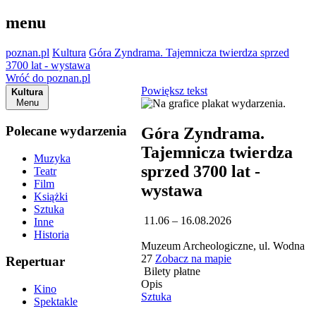
menu
poznan.pl
Kultura
Góra Zyndrama. Tajemnicza twierdza sprzed
3700 lat - wystawa
Wróć do poznan.pl
Powiększ tekst
Kultura
Menu
Polecane wydarzenia
Góra Zyndrama.
Tajemnicza twierdza
Muzyka
sprzed 3700 lat -
Teatr
Film
wystawa
Książki
Sztuka
11.06 – 16.08.2026
Inne
Historia
Muzeum Archeologiczne, ul. Wodna
27
Zobacz na mapie
Repertuar
Bilety płatne
Opis
Kino
Sztuka
Spektakle