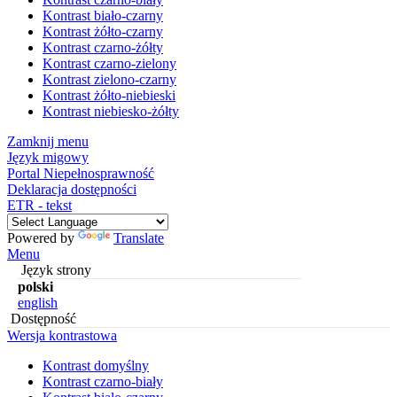
Kontrast biało-czarny
Kontrast żółto-czarny
Kontrast czarno-żółty
Kontrast czarno-zielony
Kontrast zielono-czarny
Kontrast żółto-niebieski
Kontrast niebiesko-żółty
Zamknij menu
Język migowy
Portal Niepełnosprawność
Deklaracja dostępności
ETR - tekst
Powered by
Translate
Menu
Język strony
polski
english
Dostępność
Wersja kontrastowa
Kontrast domyślny
Kontrast czarno-biały