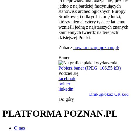
to niepowtarzalna okazja, aby poznać
jedno z najbardziej fascynujących
stanowisk archeologicznych Europy
Środkowej i odkryć historię ludzi,
którzy niemal cztery tysiące lat temu
wznieśli jedną z najstarszych znanych
kamiennych twierdz na terenach
dzisiejszej Polski.
Zobacz
nowa.muzarp.poznan.pl/
Baner
Pobierz baner (JPEG, 106,55 kB)
Podziel się
facebook
twitter
linkedin
Drukuj
Pokaż QR kod
Do góry
PLATFORMA POZNAN.PL
O nas