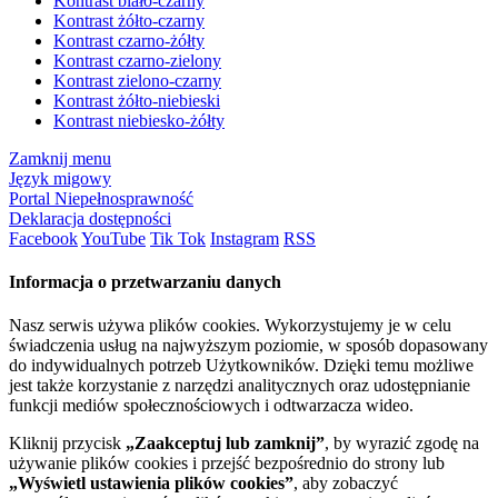
Kontrast biało-czarny
Kontrast żółto-czarny
Kontrast czarno-żółty
Kontrast czarno-zielony
Kontrast zielono-czarny
Kontrast żółto-niebieski
Kontrast niebiesko-żółty
Zamknij menu
Język migowy
Portal Niepełnosprawność
Deklaracja dostępności
Facebook
YouTube
Tik Tok
Instagram
RSS
Informacja o przetwarzaniu danych
Nasz serwis używa plików cookies. Wykorzystujemy je w celu
świadczenia usług na najwyższym poziomie, w sposób dopasowany
do indywidualnych potrzeb Użytkowników. Dzięki temu możliwe
jest także korzystanie z narzędzi analitycznych oraz udostępnianie
funkcji mediów społecznościowych i odtwarzacza wideo.
Kliknij przycisk
„Zaakceptuj lub zamknij”
, by wyrazić zgodę na
używanie plików cookies i przejść bezpośrednio do strony lub
„Wyświetl ustawienia plików cookies”
, aby zobaczyć