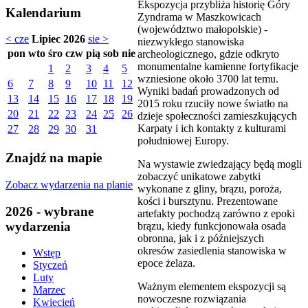
Ekspozycja przybliża historię Góry
Kalendarium
Zyndrama w Maszkowicach
(województwo małopolskie) -
< cze
Lipiec 2026
sie >
niezwykłego stanowiska
pon
wto
śro
czw
pią
sob
nie
archeologicznego, gdzie odkryto
monumentalne kamienne fortyfikacje
1
2
3
4
5
wzniesione około 3700 lat temu.
6
7
8
9
10
11
12
Wyniki badań prowadzonych od
13
14
15
16
17
18
19
2015 roku rzuciły nowe światło na
20
21
22
23
24
25
26
dzieje społeczności zamieszkujących
Karpaty i ich kontakty z kulturami
27
28
29
30
31
południowej Europy.
Znajdź na mapie
Na wystawie zwiedzający będą mogli
zobaczyć unikatowe zabytki
Zobacz wydarzenia na planie
wykonane z gliny, brązu, poroża,
kości i bursztynu. Prezentowane
2026 - wybrane
artefakty pochodzą zarówno z epoki
wydarzenia
brązu, kiedy funkcjonowała osada
obronna, jak i z późniejszych
okresów zasiedlenia stanowiska w
Wstęp
epoce żelaza.
Styczeń
Luty
Ważnym elementem ekspozycji są
Marzec
nowoczesne rozwiązania
Kwiecień