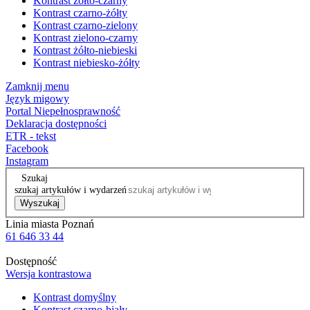
Kontrast żółto-czarny
Kontrast czarno-żółty
Kontrast czarno-zielony
Kontrast zielono-czarny
Kontrast żółto-niebieski
Kontrast niebiesko-żółty
Zamknij menu
Język migowy
Portal Niepełnosprawność
Deklaracja dostępności
ETR - tekst
Facebook
Instagram
Szukaj
szukaj artykułów i wydarzeń
Wyszukaj
Linia miasta Poznań
61 646 33 44
Dostępność
Wersja kontrastowa
Kontrast domyślny
Kontrast czarno-biały