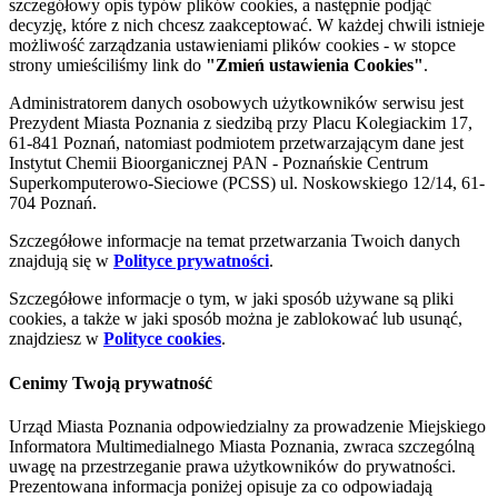
szczegółowy opis typów plików cookies, a następnie podjąć
decyzję, które z nich chcesz zaakceptować. W każdej chwili istnieje
możliwość zarządzania ustawieniami plików cookies - w stopce
strony umieściliśmy link do
"Zmień ustawienia Cookies"
.
Administratorem danych osobowych użytkowników serwisu jest
Prezydent Miasta Poznania z siedzibą przy Placu Kolegiackim 17,
61-841 Poznań, natomiast podmiotem przetwarzającym dane jest
Instytut Chemii Bioorganicznej PAN - Poznańskie Centrum
Superkomputerowo-Sieciowe (PCSS) ul. Noskowskiego 12/14, 61-
704 Poznań.
Szczegółowe informacje na temat przetwarzania Twoich danych
znajdują się w
Polityce prywatności
.
Szczegółowe informacje o tym, w jaki sposób używane są pliki
cookies, a także w jaki sposób można je zablokować lub usunąć,
znajdziesz w
Polityce cookies
.
Cenimy Twoją prywatność
Urząd Miasta Poznania odpowiedzialny za prowadzenie Miejskiego
Informatora Multimedialnego Miasta Poznania, zwraca szczególną
uwagę na przestrzeganie prawa użytkowników do prywatności.
Prezentowana informacja poniżej opisuje za co odpowiadają