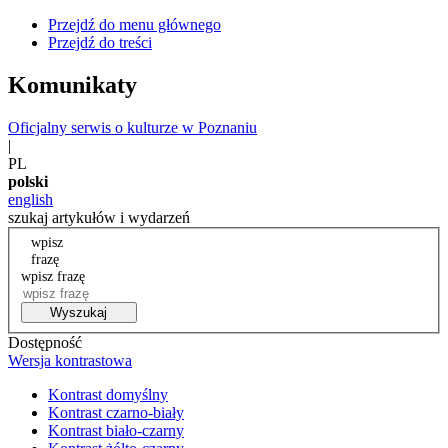
Przejdź do menu głównego
Przejdź do treści
Komunikaty
Oficjalny serwis o kulturze w Poznaniu
|
PL
polski
english
szukaj artykułów i wydarzeń
wpisz
frazę
wpisz frazę
Wyszukaj
Dostępność
Wersja kontrastowa
Kontrast domyślny
Kontrast czarno-biały
Kontrast biało-czarny