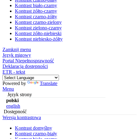
Kontrast biało-czarny
Kontrast żółto-czarny
Kontrast czarno-żółty
Kontrast czarno-zielony
Kontrast zielono-czarny
Kontrast żółto-niebieski
Kontrast niebiesko-żółty
Zamknij menu
Język migowy
Portal Niepełnosprawność
Deklaracja dostępności
ETR - tekst
Powered by
Translate
Menu
Język strony
polski
english
Dostępność
Wersja kontrastowa
Kontrast domyślny
Kontrast czarno-biały