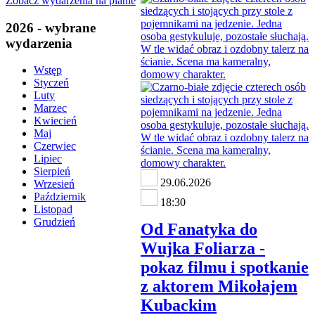
Zobacz wydarzenia na planie
2026 - wybrane
wydarzenia
Wstęp
Styczeń
Luty
Marzec
Kwiecień
Maj
Czerwiec
Lipiec
Sierpień
29.06.2026
Wrzesień
Październik
18:30
Listopad
Grudzień
Od Fanatyka do
Wujka Foliarza -
pokaz filmu i spotkanie
z aktorem Mikołajem
Kubackim