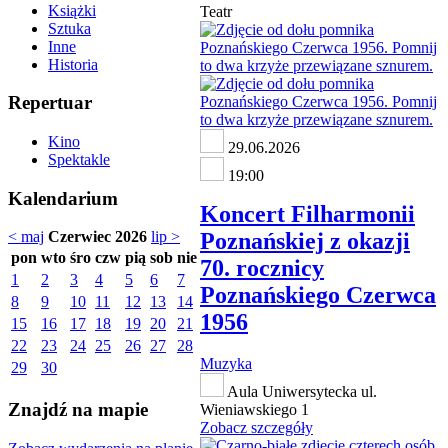
Książki
Teatr
Sztuka
Inne
Historia
Repertuar
Kino
29.06.2026
Spektakle
19:00
Kalendarium
Koncert Filharmonii
Poznańskiej z okazji
< maj
Czerwiec 2026
lip >
pon
wto
śro
czw
pią
sob
nie
70. rocznicy
1
2
3
4
5
6
7
Poznańskiego Czerwca
8
9
10
11
12
13
14
1956
15
16
17
18
19
20
21
22
23
24
25
26
27
28
Muzyka
29
30
Aula Uniwersytecka ul.
Znajdź na mapie
Wieniawskiego 1
Zobacz szczegóły