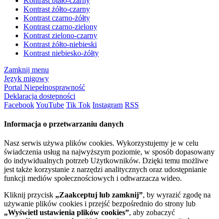
Kontrast biało-czarny
Kontrast żółto-czarny
Kontrast czarno-żółty
Kontrast czarno-zielony
Kontrast zielono-czarny
Kontrast żółto-niebieski
Kontrast niebiesko-żółty
Zamknij menu
Język migowy
Portal Niepełnosprawność
Deklaracja dostępności
Facebook
YouTube
Tik Tok
Instagram
RSS
Informacja o przetwarzaniu danych
Nasz serwis używa plików cookies. Wykorzystujemy je w celu
świadczenia usług na najwyższym poziomie, w sposób dopasowany
do indywidualnych potrzeb Użytkowników. Dzięki temu możliwe
jest także korzystanie z narzędzi analitycznych oraz udostępnianie
funkcji mediów społecznościowych i odtwarzacza wideo.
Kliknij przycisk
„Zaakceptuj lub zamknij”
, by wyrazić zgodę na
używanie plików cookies i przejść bezpośrednio do strony lub
„Wyświetl ustawienia plików cookies”
, aby zobaczyć