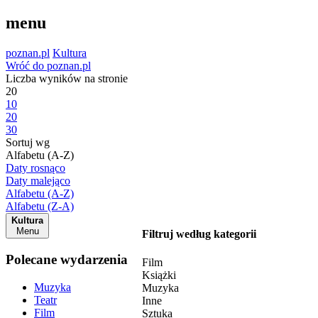
menu
poznan.pl
Kultura
Wróć do poznan.pl
Liczba wyników na stronie
20
10
20
30
Sortuj wg
Alfabetu (A-Z)
Daty rosnąco
Daty malejąco
Alfabetu (A-Z)
Alfabetu (Z-A)
Kultura
Menu
Filtruj według kategorii
Polecane wydarzenia
Film
Książki
Muzyka
Muzyka
Teatr
Inne
Film
Sztuka