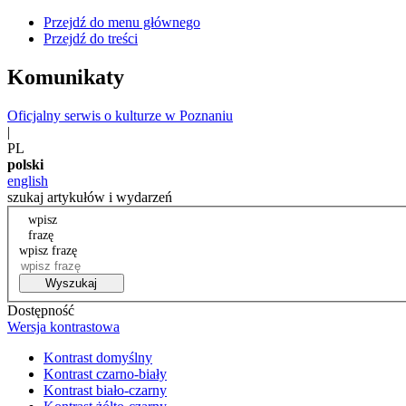
Przejdź do menu głównego
Przejdź do treści
Komunikaty
Oficjalny serwis o kulturze w Poznaniu
|
PL
polski
english
szukaj artykułów i wydarzeń
wpisz
frazę
wpisz frazę
Wyszukaj
Dostępność
Wersja kontrastowa
Kontrast domyślny
Kontrast czarno-biały
Kontrast biało-czarny