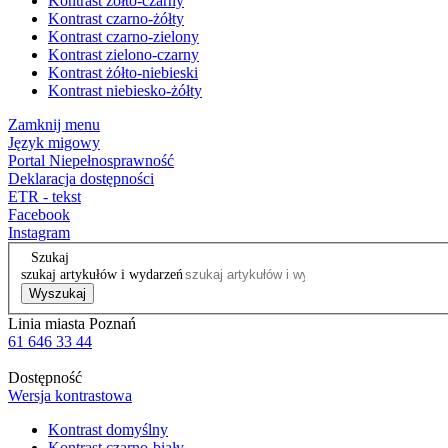
Kontrast żółto-czarny
Kontrast czarno-żółty
Kontrast czarno-zielony
Kontrast zielono-czarny
Kontrast żółto-niebieski
Kontrast niebiesko-żółty
Zamknij menu
Język migowy
Portal Niepełnosprawność
Deklaracja dostępności
ETR - tekst
Facebook
Instagram
Szukaj
szukaj artykułów i wydarzeń
Wyszukaj
Linia miasta Poznań
61 646 33 44
Dostępność
Wersja kontrastowa
Kontrast domyślny
Kontrast czarno-biały