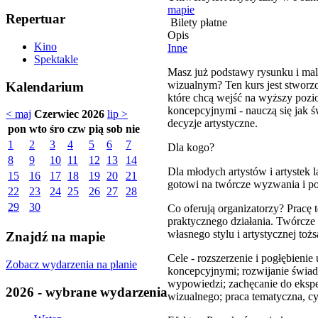
mapie
Repertuar
Bilety płatne
Opis
Kino
Inne
Spektakle
Masz już podstawy rysunku i mal
wizualnym? Ten kurs jest stworzo
Kalendarium
które chcą wejść na wyższy pozio
koncepcyjnymi - nauczą się jak 
< maj
Czerwiec 2026
lip >
decyzje artystyczne.
pon
wto
śro
czw
pią
sob
nie
1
2
3
4
5
6
7
Dla kogo?
8
9
10
11
12
13
14
Dla młodych artystów i artystek 
15
16
17
18
19
20
21
gotowi na twórcze wyzwania i po
22
23
24
25
26
27
28
29
30
Co oferują organizatorzy? Pracę 
praktycznego działania. Twórcze
własnego stylu i artystycznej toż
Znajdź na mapie
Cele - rozszerzenie i pogłębieni
Zobacz wydarzenia na planie
koncepcyjnymi; rozwijanie świad
wypowiedzi; zachęcanie do eksp
2026 - wybrane wydarzenia
wizualnego; praca tematyczna, 