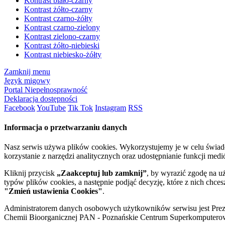
Kontrast biało-czarny
Kontrast żółto-czarny
Kontrast czarno-żółty
Kontrast czarno-zielony
Kontrast zielono-czarny
Kontrast żółto-niebieski
Kontrast niebiesko-żółty
Zamknij menu
Język migowy
Portal Niepełnosprawność
Deklaracja dostępności
Facebook
YouTube
Tik Tok
Instagram
RSS
Informacja o przetwarzaniu danych
Nasz serwis używa plików cookies. Wykorzystujemy je w celu świa
korzystanie z narzędzi analitycznych oraz udostępnianie funkcji me
Kliknij przycisk
„Zaakceptuj lub zamknij”
, by wyrazić zgodę na u
typów plików cookies, a następnie podjąć decyzję, które z nich chce
"Zmień ustawienia Cookies"
.
Administratorem danych osobowych użytkowników serwisu jest Prezyd
Chemii Bioorganicznej PAN - Poznańskie Centrum Superkomputerow