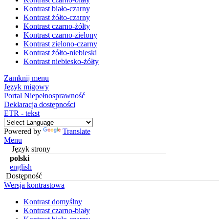
Kontrast biało-czarny
Kontrast żółto-czarny
Kontrast czarno-żółty
Kontrast czarno-zielony
Kontrast zielono-czarny
Kontrast żółto-niebieski
Kontrast niebiesko-żółty
Zamknij menu
Język migowy
Portal Niepełnosprawność
Deklaracja dostępności
ETR - tekst
Powered by
Translate
Menu
Język strony
polski
english
Dostępność
Wersja kontrastowa
Kontrast domyślny
Kontrast czarno-biały