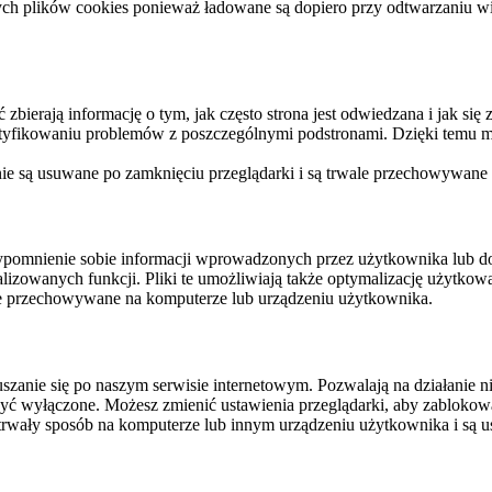
ych plików cookies ponieważ ładowane są dopiero przy odtwarzaniu wid
ierają informację o tym, jak często strona jest odwiedzana i jak się z 
ntyfikowaniu problemów z poszczególnymi podstronami. Dzięki temu mo
 nie są usuwane po zamknięciu przeglądarki i są trwale przechowywane
rzypomnienie sobie informacji wprowadzonych przez użytkownika lub 
nalizowanych funkcji. Pliki te umożliwiają także optymalizację użytko
ale przechowywane na komputerze lub urządzeniu użytkownika.
szanie się po naszym serwisie internetowym. Pozwalają na działanie ni
yć wyłączone. Możesz zmienić ustawienia przeglądarki, aby zablokować
trwały sposób na komputerze lub innym urządzeniu użytkownika i są u