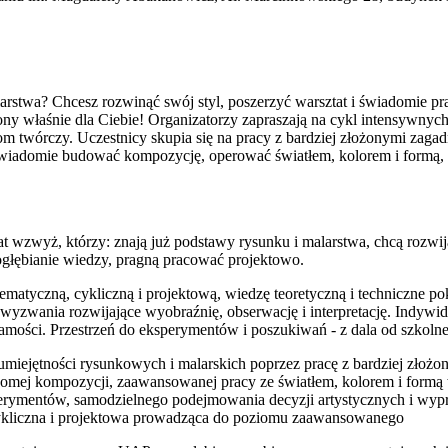
arstwa? Chcesz rozwinąć swój styl, poszerzyć warsztat i świadomie 
ny właśnie dla Ciebie! Organizatorzy zapraszają na cykl intensywnych
m twórczy. Uczestnicy skupia się na pracy z bardziej złożonymi zagad
świadomie budować kompozycję, operować światłem, kolorem i formą,
lat wzwyż, którzy: znają już podstawy rysunku i malarstwa, chcą rozwi
głębianie wiedzy, pragną pracować projektowo.
tematyczną, cykliczną i projektową, wiedzę teoretyczną i techniczne p
 wyzwania rozwijające wyobraźnię, obserwację i interpretację. Indyw
samości. Przestrzeń do eksperymentów i poszukiwań - z dala od szkolne
e umiejętności rysunkowych i malarskich poprzez pracę z bardziej złoż
omej kompozycji, zaawansowanej pracy ze światłem, kolorem i formą 
erymentów, samodzielnego podejmowania decyzji artystycznych i wy
cykliczna i projektowa prowadząca do poziomu zaawansowanego