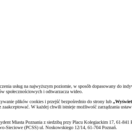
dczenia usług na najwyższym poziomie, w sposób dopasowany do indy
diów społecznościowych i odtwarzacza wideo.
żywanie plików cookies i przejść bezpośrednio do strony lub
„Wyświetl
sz zaakceptować. W każdej chwili istnieje możliwość zarządzania ustaw
ent Miasta Poznania z siedzibą przy Placu Kolegiackim 17, 61-841 P
o-Sieciowe (PCSS) ul. Noskowskiego 12/14, 61-704 Poznań.