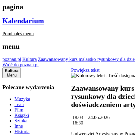
pagina
Kalendarium
Pominąłeś menu
menu
poznan.pl
Kultura
Zaawansowany kurs malarsko-rysunkowy dla dziec
Wróć do poznan.pl
Powiększ tekst
Kultura
Menu
Polecane wydarzenia
Zaawansowany kurs
rysunkowy dla dzieci
Muzyka
doświadczeniem art
Teatr
Film
Książki
18.03 – 24.06.2026
Sztuka
16:30
Inne
Historia
Uniwersytet Artystyczny w Pozn