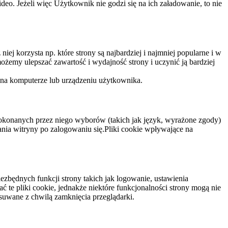
eo. Jeżeli więc Użytkownik nie godzi się na ich załadowanie, to nie
niej korzysta np. które strony są najbardziej i najmniej popularne i w
żemy ulepszać zawartość i wydajność strony i uczynić ją bardziej
 na komputerze lub urządzeniu użytkownika.
dokonanych przez niego wyborów (takich jak język, wyrażone zgody)
wania witryny po zalogowaniu się.Pliki cookie wpływające na
ezbędnych funkcji strony takich jak logowanie, ustawienia
 te pliki cookie, jednakże niektóre funkcjonalności strony mogą nie
suwane z chwilą zamknięcia przeglądarki.