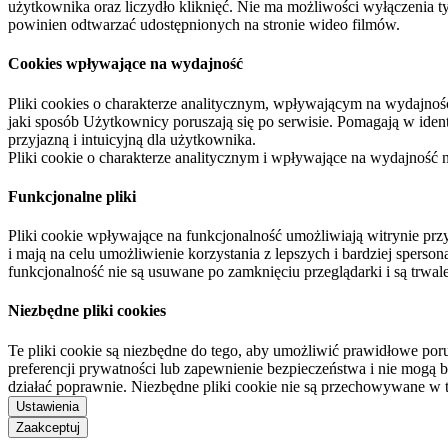
użytkownika oraz liczydło kliknięć. Nie ma możliwości wyłączenia t
powinien odtwarzać udostępnionych na stronie wideo filmów.
Cookies wpływające na wydajność
Pliki cookies o charakterze analitycznym, wpływającym na wydajność zb
jaki sposób Użytkownicy poruszają się po serwisie. Pomagają w ide
przyjazną i intuicyjną dla użytkownika.
Pliki cookie o charakterze analitycznym i wpływające na wydajność
Funkcjonalne pliki
Pliki cookie wpływające na funkcjonalność umożliwiają witrynie p
i mają na celu umożliwienie korzystania z lepszych i bardziej sperso
funkcjonalność nie są usuwane po zamknięciu przeglądarki i są trw
Niezbędne pliki cookies
Te pliki cookie są niezbędne do tego, aby umożliwić prawidłowe poru
preferencji prywatności lub zapewnienie bezpieczeństwa i nie mogą b
działać poprawnie. Niezbędne pliki cookie nie są przechowywane w 
Ustawienia
Zaakceptuj