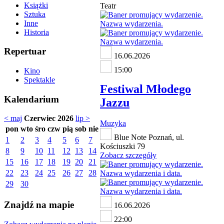
Książki
Teatr
Sztuka
Inne
Historia
Repertuar
16.06.2026
15:00
Kino
Spektakle
Festiwal Młodego
Kalendarium
Jazzu
< maj
Czerwiec 2026
lip >
Muzyka
pon
wto
śro
czw
pią
sob
nie
Blue Note Poznań, ul.
1
2
3
4
5
6
7
Kościuszki 79
8
9
10
11
12
13
14
Zobacz szczegóły
15
16
17
18
19
20
21
22
23
24
25
26
27
28
29
30
Znajdź na mapie
16.06.2026
22:00