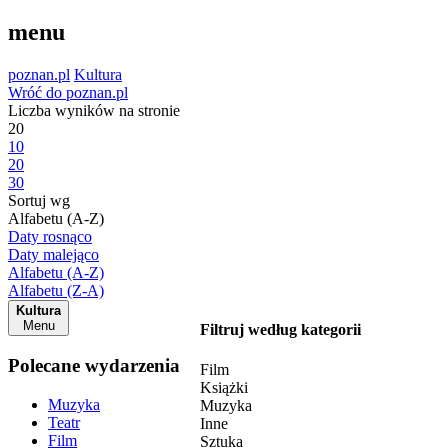
menu
poznan.pl
Kultura
Wróć do poznan.pl
Liczba wyników na stronie
20
10
20
30
Sortuj wg
Alfabetu (A-Z)
Daty rosnąco
Daty malejąco
Alfabetu (A-Z)
Alfabetu (Z-A)
Kultura
Menu
Filtruj według kategorii
Polecane wydarzenia
Film
Książki
Muzyka
Muzyka
Teatr
Inne
Film
Sztuka