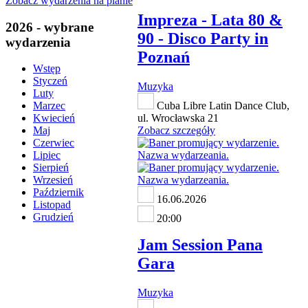
Zobacz wydarzenia na planie
Impreza - Lata 80 &
2026 - wybrane
90 - Disco Party in
wydarzenia
Poznań
Wstęp
Styczeń
Muzyka
Luty
Cuba Libre Latin Dance Club,
Marzec
ul. Wrocławska 21
Kwiecień
Zobacz szczegóły
Maj
Czerwiec
Lipiec
Sierpień
Wrzesień
Październik
16.06.2026
Listopad
Grudzień
20:00
Jam Session Pana
Gara
Muzyka