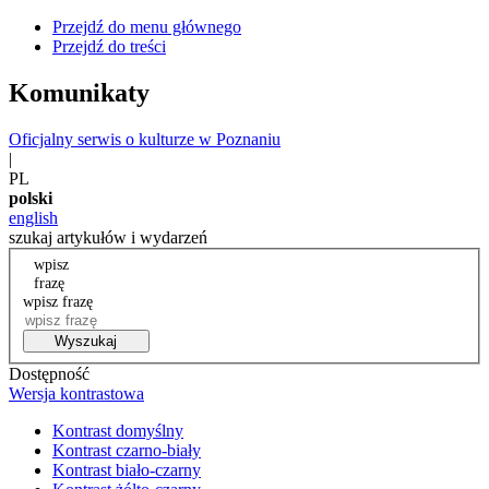
Przejdź do menu głównego
Przejdź do treści
Komunikaty
Oficjalny serwis o kulturze w Poznaniu
|
PL
polski
english
szukaj artykułów i wydarzeń
wpisz
frazę
wpisz frazę
Wyszukaj
Dostępność
Wersja kontrastowa
Kontrast domyślny
Kontrast czarno-biały
Kontrast biało-czarny