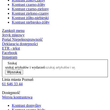
Kontrast żółto-czarny
Kontrast czarno-żółty
Kontrast czarno-zielony
Kontrast zielono-czarny
Kontrast żółto-niebieski
Kontrast niebiesko-żółty
Zamknij menu
Język migowy
Portal Niepełnosprawność
Deklaracja dostępności
ETR - tekst
Facebook
Instagram
Szukaj
szukaj artykułów i wydarzeń
Wyszukaj
Linia miasta Poznań
61 646 33 44
Dostępność
Wersja kontrastowa
Kontrast domyślny
Kontrast czarno-biały