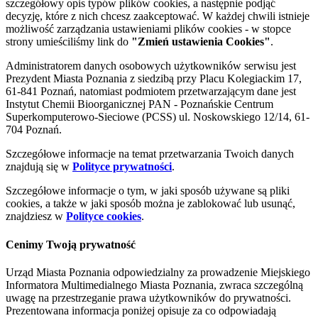
szczegółowy opis typów plików cookies, a następnie podjąć
decyzję, które z nich chcesz zaakceptować. W każdej chwili istnieje
możliwość zarządzania ustawieniami plików cookies - w stopce
strony umieściliśmy link do
"Zmień ustawienia Cookies"
.
Administratorem danych osobowych użytkowników serwisu jest
Prezydent Miasta Poznania z siedzibą przy Placu Kolegiackim 17,
61-841 Poznań, natomiast podmiotem przetwarzającym dane jest
Instytut Chemii Bioorganicznej PAN - Poznańskie Centrum
Superkomputerowo-Sieciowe (PCSS) ul. Noskowskiego 12/14, 61-
704 Poznań.
Szczegółowe informacje na temat przetwarzania Twoich danych
znajdują się w
Polityce prywatności
.
Szczegółowe informacje o tym, w jaki sposób używane są pliki
cookies, a także w jaki sposób można je zablokować lub usunąć,
znajdziesz w
Polityce cookies
.
Cenimy Twoją prywatność
Urząd Miasta Poznania odpowiedzialny za prowadzenie Miejskiego
Informatora Multimedialnego Miasta Poznania, zwraca szczególną
uwagę na przestrzeganie prawa użytkowników do prywatności.
Prezentowana informacja poniżej opisuje za co odpowiadają