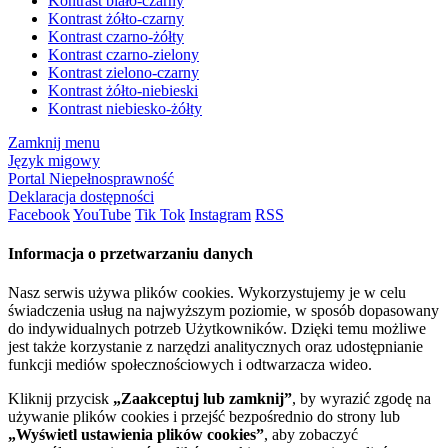
Kontrast biało-czarny
Kontrast żółto-czarny
Kontrast czarno-żółty
Kontrast czarno-zielony
Kontrast zielono-czarny
Kontrast żółto-niebieski
Kontrast niebiesko-żółty
Zamknij menu
Język migowy
Portal Niepełnosprawność
Deklaracja dostępności
Facebook
YouTube
Tik Tok
Instagram
RSS
Informacja o przetwarzaniu danych
Nasz serwis używa plików cookies. Wykorzystujemy je w celu
świadczenia usług na najwyższym poziomie, w sposób dopasowany
do indywidualnych potrzeb Użytkowników. Dzięki temu możliwe
jest także korzystanie z narzędzi analitycznych oraz udostępnianie
funkcji mediów społecznościowych i odtwarzacza wideo.
Kliknij przycisk
„Zaakceptuj lub zamknij”
, by wyrazić zgodę na
używanie plików cookies i przejść bezpośrednio do strony lub
„Wyświetl ustawienia plików cookies”
, aby zobaczyć