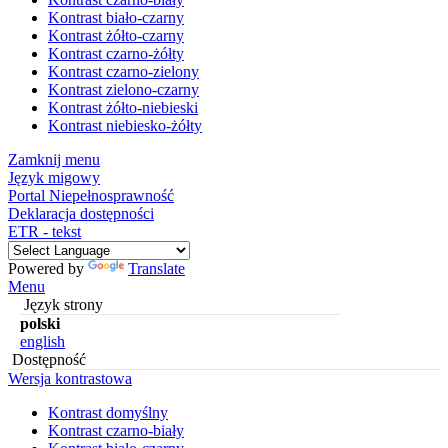
Kontrast biało-czarny
Kontrast żółto-czarny
Kontrast czarno-żółty
Kontrast czarno-zielony
Kontrast zielono-czarny
Kontrast żółto-niebieski
Kontrast niebiesko-żółty
Zamknij menu
Język migowy
Portal Niepełnosprawność
Deklaracja dostępności
ETR - tekst
Powered by
Translate
Menu
Język strony
polski
english
Dostępność
Wersja kontrastowa
Kontrast domyślny
Kontrast czarno-biały