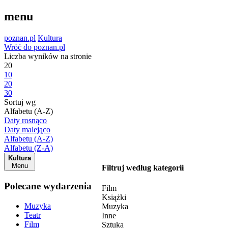
menu
poznan.pl
Kultura
Wróć do poznan.pl
Liczba wyników na stronie
20
10
20
30
Sortuj wg
Alfabetu (A-Z)
Daty rosnąco
Daty malejąco
Alfabetu (A-Z)
Alfabetu (Z-A)
Kultura
Menu
Filtruj według kategorii
Polecane wydarzenia
Film
Książki
Muzyka
Muzyka
Teatr
Inne
Film
Sztuka