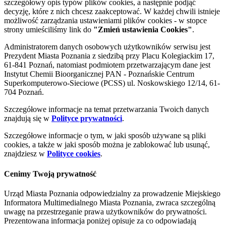
szczegółowy opis typów plików cookies, a następnie podjąć
decyzję, które z nich chcesz zaakceptować. W każdej chwili istnieje
możliwość zarządzania ustawieniami plików cookies - w stopce
strony umieściliśmy link do
"Zmień ustawienia Cookies"
.
Administratorem danych osobowych użytkowników serwisu jest
Prezydent Miasta Poznania z siedzibą przy Placu Kolegiackim 17,
61-841 Poznań, natomiast podmiotem przetwarzającym dane jest
Instytut Chemii Bioorganicznej PAN - Poznańskie Centrum
Superkomputerowo-Sieciowe (PCSS) ul. Noskowskiego 12/14, 61-
704 Poznań.
Szczegółowe informacje na temat przetwarzania Twoich danych
znajdują się w
Polityce prywatności
.
Szczegółowe informacje o tym, w jaki sposób używane są pliki
cookies, a także w jaki sposób można je zablokować lub usunąć,
znajdziesz w
Polityce cookies
.
Cenimy Twoją prywatność
Urząd Miasta Poznania odpowiedzialny za prowadzenie Miejskiego
Informatora Multimedialnego Miasta Poznania, zwraca szczególną
uwagę na przestrzeganie prawa użytkowników do prywatności.
Prezentowana informacja poniżej opisuje za co odpowiadają