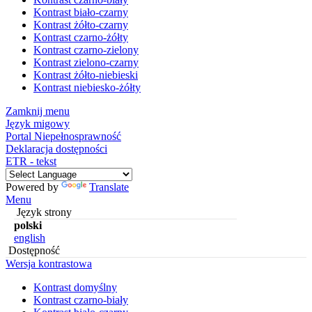
Kontrast biało-czarny
Kontrast żółto-czarny
Kontrast czarno-żółty
Kontrast czarno-zielony
Kontrast zielono-czarny
Kontrast żółto-niebieski
Kontrast niebiesko-żółty
Zamknij menu
Język migowy
Portal Niepełnosprawność
Deklaracja dostępności
ETR - tekst
Powered by
Translate
Menu
Język strony
polski
english
Dostępność
Wersja kontrastowa
Kontrast domyślny
Kontrast czarno-biały