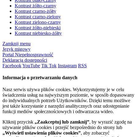
Kontrast biało-czarny
Kontrast żółto-czarny
Kontrast czarno-żółty
Kontrast czarno-zielony
Kontrast zielono-czarny
Kontrast żółto-niebieski
Kontrast niebiesko-żółty
Zamknij menu
Język migowy
Portal Niepełnosprawność
Deklaracja dostępności
Facebook
YouTube
Tik Tok
Instagram
RSS
Informacja o przetwarzaniu danych
Nasz serwis używa plików cookies. Wykorzystujemy je w celu
świadczenia usług na najwyższym poziomie, w sposób dopasowany
do indywidualnych potrzeb Użytkowników. Dzięki temu możliwe
jest także korzystanie z narzędzi analitycznych oraz udostępnianie
funkcji mediów społecznościowych i odtwarzacza wideo.
Kliknij przycisk
„Zaakceptuj lub zamknij”
, by wyrazić zgodę na
używanie plików cookies i przejść bezpośrednio do strony lub
„Wyświetl ustawienia plików cookies”
, aby zobaczyć