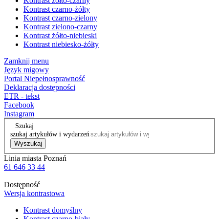
Kontrast żółto-czarny
Kontrast czarno-żółty
Kontrast czarno-zielony
Kontrast zielono-czarny
Kontrast żółto-niebieski
Kontrast niebiesko-żółty
Zamknij menu
Język migowy
Portal Niepełnosprawność
Deklaracja dostępności
ETR - tekst
Facebook
Instagram
Szukaj
szukaj artykułów i wydarzeń
Wyszukaj
Linia miasta Poznań
61 646 33 44
Dostępność
Wersja kontrastowa
Kontrast domyślny
Kontrast czarno-biały