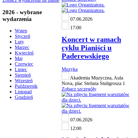
Zobacz wydarzenia na planie
2026 - wybrane
wydarzenia
07.06.2026
17:00
Wstęp
Styczeń
Koncert w ramach
Luty
cyklu Pianiści u
Marzec
Kwiecień
Paderewskiego
Maj
Czerwiec
Muzyka
Lipiec
Sierpień
Akademia Muzyczna, Aula
Wrzesień
Nova, plac Stefana Stuligrosza 1
Październik
Zobacz szczegóły
Listopad
Grudzień
07.06.2026
12:00