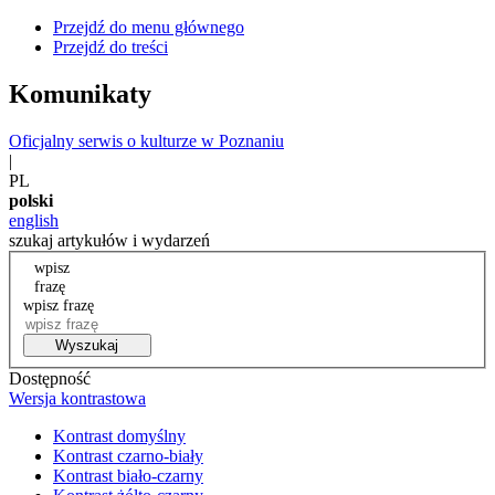
Przejdź do menu głównego
Przejdź do treści
Komunikaty
Oficjalny serwis o kulturze w Poznaniu
|
PL
polski
english
szukaj artykułów i wydarzeń
wpisz
frazę
wpisz frazę
Wyszukaj
Dostępność
Wersja kontrastowa
Kontrast domyślny
Kontrast czarno-biały
Kontrast biało-czarny