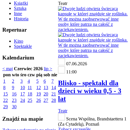
Książki
Teatr
Sztuka
Inne
Historia
Repertuar
Kino
Spektakle
Kalendarium
07.06.2026
< maj
Czerwiec 2026
lip >
11:00
pon
wto
śro
czw
pią
sob
nie
1
2
3
4
5
6
7
Blisko - spektakl dla
8
9
10
11
12
13
14
dzieci w wieku 0,5 - 3
15
16
17
18
19
20
21
lat
22
23
24
25
26
27
28
29
30
Teatr
Znajdź na mapie
Scena Wspólna, Brandstaettera 1
(Za Cytadelą), Poznań
Zobacz szczegóły