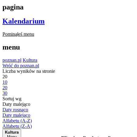
pagina
Kalendarium
Pominąłeś menu
menu
poznan.pl
Kultura
Wróć do poznan.pl
Liczba wyników na stronie
20
10
20
30
Sortuj wg
Daty malejąco
Daty rosnąco
Daty malejąco
Alfabetu (A-Z)
Alfabetu (Z-A)
Kultura
Menu