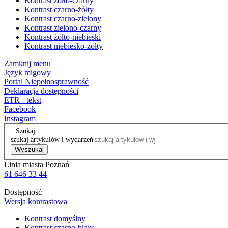
Kontrast żółto-czarny
Kontrast czarno-żółty
Kontrast czarno-zielony
Kontrast zielono-czarny
Kontrast żółto-niebieski
Kontrast niebiesko-żółty
Zamknij menu
Język migowy
Portal Niepełnosprawność
Deklaracja dostępności
ETR - tekst
Facebook
Instagram
Szukaj
szukaj artykułów i wydarzeń
Wyszukaj
Linia miasta Poznań
61 646 33 44
Dostępność
Wersja kontrastowa
Kontrast domyślny
Kontrast czarno-biały