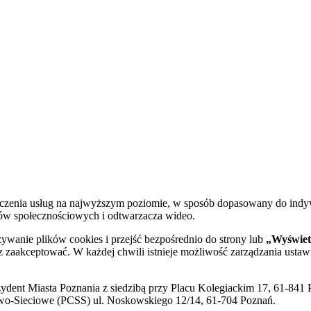
dczenia usług na najwyższym poziomie, w sposób dopasowany do indy
diów społecznościowych i odtwarzacza wideo.
żywanie plików cookies i przejść bezpośrednio do strony lub
„Wyświetl
sz zaakceptować. W każdej chwili istnieje możliwość zarządzania ustaw
ent Miasta Poznania z siedzibą przy Placu Kolegiackim 17, 61-841 P
o-Sieciowe (PCSS) ul. Noskowskiego 12/14, 61-704 Poznań.