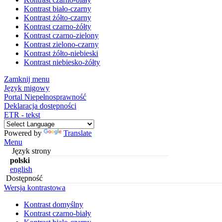
Kontrast biało-czarny
Kontrast żółto-czarny
Kontrast czarno-żółty
Kontrast czarno-zielony
Kontrast zielono-czarny
Kontrast żółto-niebieski
Kontrast niebiesko-żółty
Zamknij menu
Język migowy
Portal Niepełnosprawność
Deklaracja dostępności
ETR - tekst
Powered by
Translate
Menu
Język strony
polski
english
Dostępność
Wersja kontrastowa
Kontrast domyślny
Kontrast czarno-biały