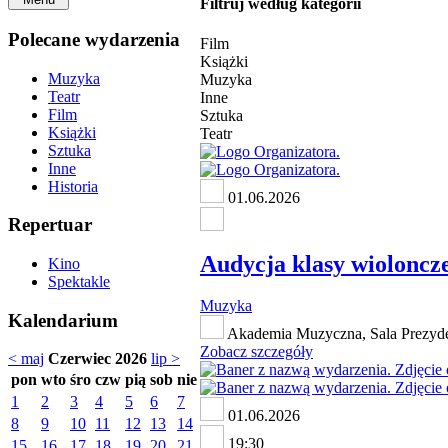
Filtruj według kategorii
Polecane wydarzenia
Film
Książki
Muzyka
Muzyka
Teatr
Inne
Film
Sztuka
Książki
Teatr
Sztuka
Inne
Historia
01.06.2026
Repertuar
Audycja klasy wioloncze
Kino
Spektakle
Muzyka
Kalendarium
Akademia Muzyczna, Sala Prezyden
Zobacz szczegóły
< maj
Czerwiec 2026
lip >
pon
wto
śro
czw
pią
sob
nie
1
2
3
4
5
6
7
01.06.2026
8
9
10
11
12
13
14
19:30
15
16
17
18
19
20
21