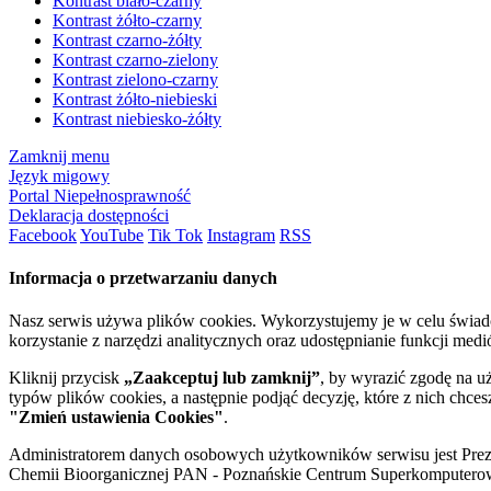
Kontrast biało-czarny
Kontrast żółto-czarny
Kontrast czarno-żółty
Kontrast czarno-zielony
Kontrast zielono-czarny
Kontrast żółto-niebieski
Kontrast niebiesko-żółty
Zamknij menu
Język migowy
Portal Niepełnosprawność
Deklaracja dostępności
Facebook
YouTube
Tik Tok
Instagram
RSS
Informacja o przetwarzaniu danych
Nasz serwis używa plików cookies. Wykorzystujemy je w celu świa
korzystanie z narzędzi analitycznych oraz udostępnianie funkcji me
Kliknij przycisk
„Zaakceptuj lub zamknij”
, by wyrazić zgodę na u
typów plików cookies, a następnie podjąć decyzję, które z nich chce
"Zmień ustawienia Cookies"
.
Administratorem danych osobowych użytkowników serwisu jest Prezyd
Chemii Bioorganicznej PAN - Poznańskie Centrum Superkomputerow