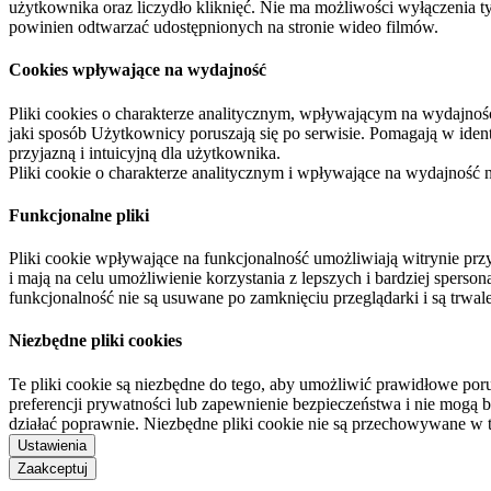
użytkownika oraz liczydło kliknięć. Nie ma możliwości wyłączenia t
powinien odtwarzać udostępnionych na stronie wideo filmów.
Cookies wpływające na wydajność
Pliki cookies o charakterze analitycznym, wpływającym na wydajność zb
jaki sposób Użytkownicy poruszają się po serwisie. Pomagają w ide
przyjazną i intuicyjną dla użytkownika.
Pliki cookie o charakterze analitycznym i wpływające na wydajność
Funkcjonalne pliki
Pliki cookie wpływające na funkcjonalność umożliwiają witrynie p
i mają na celu umożliwienie korzystania z lepszych i bardziej sperso
funkcjonalność nie są usuwane po zamknięciu przeglądarki i są trw
Niezbędne pliki cookies
Te pliki cookie są niezbędne do tego, aby umożliwić prawidłowe poru
preferencji prywatności lub zapewnienie bezpieczeństwa i nie mogą b
działać poprawnie. Niezbędne pliki cookie nie są przechowywane w 
Ustawienia
Zaakceptuj