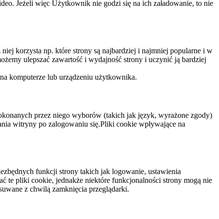
eo. Jeżeli więc Użytkownik nie godzi się na ich załadowanie, to nie
niej korzysta np. które strony są najbardziej i najmniej popularne i w
żemy ulepszać zawartość i wydajność strony i uczynić ją bardziej
 na komputerze lub urządzeniu użytkownika.
dokonanych przez niego wyborów (takich jak język, wyrażone zgody)
wania witryny po zalogowaniu się.Pliki cookie wpływające na
ezbędnych funkcji strony takich jak logowanie, ustawienia
 te pliki cookie, jednakże niektóre funkcjonalności strony mogą nie
suwane z chwilą zamknięcia przeglądarki.