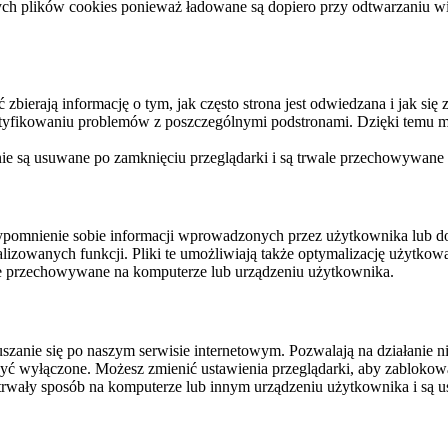
ych plików cookies ponieważ ładowane są dopiero przy odtwarzaniu wid
ierają informację o tym, jak często strona jest odwiedzana i jak się z 
ntyfikowaniu problemów z poszczególnymi podstronami. Dzięki temu mo
 nie są usuwane po zamknięciu przeglądarki i są trwale przechowywane
rzypomnienie sobie informacji wprowadzonych przez użytkownika lub 
nalizowanych funkcji. Pliki te umożliwiają także optymalizację użytko
ale przechowywane na komputerze lub urządzeniu użytkownika.
szanie się po naszym serwisie internetowym. Pozwalają na działanie ni
yć wyłączone. Możesz zmienić ustawienia przeglądarki, aby zablokować
trwały sposób na komputerze lub innym urządzeniu użytkownika i są u