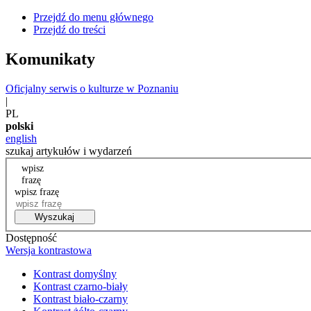
Przejdź do menu głównego
Przejdź do treści
Komunikaty
Oficjalny serwis o kulturze w Poznaniu
|
PL
polski
english
szukaj artykułów i wydarzeń
wpisz
frazę
wpisz frazę
Wyszukaj
Dostępność
Wersja kontrastowa
Kontrast domyślny
Kontrast czarno-biały
Kontrast biało-czarny