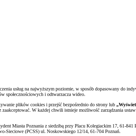
dczenia usług na najwyższym poziomie, w sposób dopasowany do indy
diów społecznościowych i odtwarzacza wideo.
żywanie plików cookies i przejść bezpośrednio do strony lub
„Wyświetl
sz zaakceptować. W każdej chwili istnieje możliwość zarządzania ustaw
ent Miasta Poznania z siedzibą przy Placu Kolegiackim 17, 61-841 P
o-Sieciowe (PCSS) ul. Noskowskiego 12/14, 61-704 Poznań.