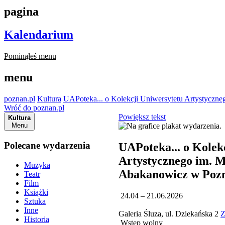
pagina
Kalendarium
Pominąłeś menu
menu
poznan.pl
Kultura
UAPoteka... o Kolekcji Uniwersytetu Artystycz
Wróć do poznan.pl
Powiększ tekst
Kultura
Menu
Polecane wydarzenia
UAPoteka... o Kolek
Artystycznego im. 
Muzyka
Abakanowicz w Poz
Teatr
Film
Książki
24.04 – 21.06.2026
Sztuka
Inne
Galeria Śluza, ul. Dziekańska 2
Z
Historia
Wstęp wolny