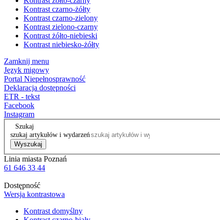
Kontrast żółto-czarny
Kontrast czarno-żółty
Kontrast czarno-zielony
Kontrast zielono-czarny
Kontrast żółto-niebieski
Kontrast niebiesko-żółty
Zamknij menu
Język migowy
Portal Niepełnosprawność
Deklaracja dostępności
ETR - tekst
Facebook
Instagram
Szukaj
szukaj artykułów i wydarzeń
Wyszukaj
Linia miasta Poznań
61 646 33 44
Dostępność
Wersja kontrastowa
Kontrast domyślny
Kontrast czarno-biały