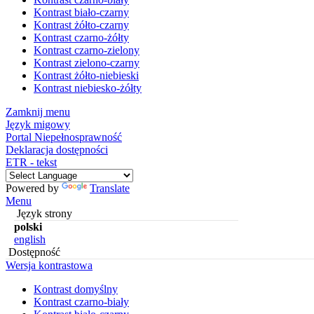
Kontrast biało-czarny
Kontrast żółto-czarny
Kontrast czarno-żółty
Kontrast czarno-zielony
Kontrast zielono-czarny
Kontrast żółto-niebieski
Kontrast niebiesko-żółty
Zamknij menu
Język migowy
Portal Niepełnosprawność
Deklaracja dostępności
ETR - tekst
Powered by
Translate
Menu
Język strony
polski
english
Dostępność
Wersja kontrastowa
Kontrast domyślny
Kontrast czarno-biały