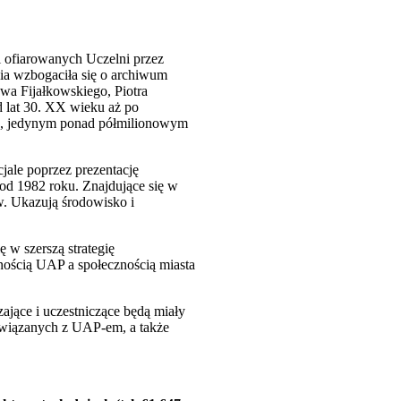
i ofiarowanych Uczelni przez
nia wzbogaciła się o archiwum
awa Fijałkowskiego, Piotra
d lat 30. XX wieku aż po
iu, jedynym ponad półmilionowym
jale poprzez prezentację
 od 1982 roku. Znajdujące się w
w. Ukazują środowisko i
 w szerszą strategię
nością UAP a społecznością miasta
jące i uczestniczące będą miały
k związanych z UAP-em, a także