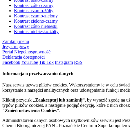
Kontrast biało-czarny
Kontrast żółto-czarny
Kontrast czarno-żółty
Kontrast czarno-zielony
Kontrast zielono-czarny
Kontrast żółto-niebieski
Kontrast niebiesko-żółty
Zamknij menu
Język migowy
Portal Niepełnosprawność
Deklaracja dostępności
Facebook
YouTube
Tik Tok
Instagram
RSS
Informacja o przetwarzaniu danych
Nasz serwis używa plików cookies. Wykorzystujemy je w celu świa
korzystanie z narzędzi analitycznych oraz udostępnianie funkcji me
Kliknij przycisk
„Zaakceptuj lub zamknij”
, by wyrazić zgodę na u
typów plików cookies, a następnie podjąć decyzję, które z nich chce
"Zmień ustawienia Cookies"
.
Administratorem danych osobowych użytkowników serwisu jest Prezyd
Chemii Bioorganicznej PAN - Poznańskie Centrum Superkomputerow