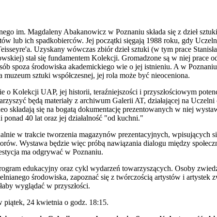
nego im. Magdaleny Abakanowicz w Poznaniu składa się z dzieł sztuk
ów lub ich spadkobierców. Jej początki sięgają 1988 roku, gdy Uczel
 Teisseyre'a. Uzyskany wówczas zbiór dzieł sztuki (w tym prace Stanisł
skiej) stał się fundamentem Kolekcji. Gromadzone są w niej prace o
sób spoza środowiska akademickiego wie o jej istnieniu. A w Poznan
a muzeum sztuki współczesnej, jej rola może być nieoceniona.
o Kolekcji UAP, jej historii, teraźniejszości i przyszłościowym potenc
rzyszyć będą materiały z archiwum Galerii AT, działającej na Uczelni
ideo składają się na bogatą dokumentację prezentowanych w niej wysta
i ponad 40 lat oraz jej działalność "od kuchni."
ualnie w trakcie tworzenia magazynów prezentacyjnych, wpisujących się
zbiorów. Wystawa będzie więc próbą nawiązania dialogu między społecz
westycja ma odgrywać w Poznaniu.
rogram edukacyjny oraz cykl wydarzeń towarzyszących. Osoby zwiedza
czelnianego środowiska, zapoznać się z twórczością artystów i artyste
głaby wyglądać w przyszłości.
piątek, 24 kwietnia o godz. 18:15.