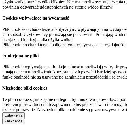
użytkownika oraz liczydło kliknięć. Nie ma możliwości wyłączenia t
powinien odtwarzać udostępnionych na stronie wideo filmów.
Cookies wpływające na wydajność
Pliki cookies o charakterze analitycznym, wpływającym na wydajność zb
jaki sposób Użytkownicy poruszają się po serwisie. Pomagają w ide
przyjazną i intuicyjną dla użytkownika.
Pliki cookie o charakterze analitycznym i wpływające na wydajność
Funkcjonalne pliki
Pliki cookie wpływające na funkcjonalność umożliwiają witrynie p
i mają na celu umożliwienie korzystania z lepszych i bardziej sperso
funkcjonalność nie są usuwane po zamknięciu przeglądarki i są trw
Niezbędne pliki cookies
Te pliki cookie są niezbędne do tego, aby umożliwić prawidłowe poru
preferencji prywatności lub zapewnienie bezpieczeństwa i nie mogą b
działać poprawnie. Niezbędne pliki cookie nie są przechowywane w 
Ustawienia
Zaakceptuj