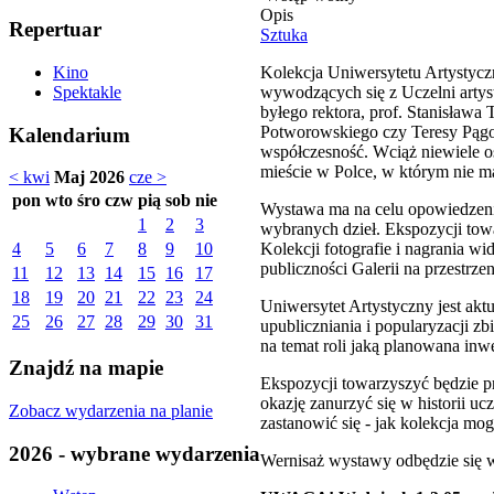
Opis
Repertuar
Sztuka
Kolekcja Uniwersytetu Artystycz
Kino
wywodzących się z Uczelni artyst
Spektakle
byłego rektora, prof. Stanisława
Potworowskiego czy Teresy Pągow
Kalendarium
współczesność. Wciąż niewiele o
mieście w Polce, w którym nie m
< kwi
Maj 2026
cze >
pon
wto
śro
czw
pią
sob
nie
Wystawa ma na celu opowiedzenie 
1
2
3
wybranych dzieł. Ekspozycji towa
Kolekcji fotografie i nagrania w
4
5
6
7
8
9
10
publiczności Galerii na przestrzen
11
12
13
14
15
16
17
18
19
20
21
22
23
24
Uniwersytet Artystyczny jest akt
25
26
27
28
29
30
31
upubliczniania i popularyzacji 
na temat roli jaką planowana in
Znajdź na mapie
Ekspozycji towarzyszyć będzie p
okazję zanurzyć się w historii u
Zobacz wydarzenia na planie
zastanowić się - jak kolekcja mo
2026 - wybrane wydarzenia
Wernisaż wystawy odbędzie się w 