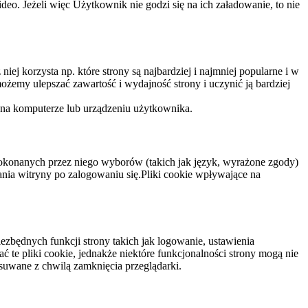
eo. Jeżeli więc Użytkownik nie godzi się na ich załadowanie, to nie
niej korzysta np. które strony są najbardziej i najmniej popularne i w
żemy ulepszać zawartość i wydajność strony i uczynić ją bardziej
 na komputerze lub urządzeniu użytkownika.
dokonanych przez niego wyborów (takich jak język, wyrażone zgody)
wania witryny po zalogowaniu się.Pliki cookie wpływające na
ezbędnych funkcji strony takich jak logowanie, ustawienia
 te pliki cookie, jednakże niektóre funkcjonalności strony mogą nie
suwane z chwilą zamknięcia przeglądarki.