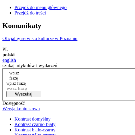
Przejdź do menu głównego
Przejdź do treści
Komunikaty
Oficjalny serwis o kulturze w Poznaniu
|
PL
polski
english
szukaj artykułów i wydarzeń
wpisz
frazę
wpisz frazę
Wyszukaj
Dostępność
Wersja kontrastowa
Kontrast domyślny
Kontrast czarno-biały
Kontrast biało-czarny