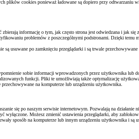
ych plików cookies ponieważ ładowane są dopiero przy odtwarzaniu wid
ierają informację o tym, jak często strona jest odwiedzana i jak się z 
ntyfikowaniu problemów z poszczególnymi podstronami. Dzięki temu mo
 nie są usuwane po zamknięciu przeglądarki i są trwale przechowywane
rzypomnienie sobie informacji wprowadzonych przez użytkownika lub 
nalizowanych funkcji. Pliki te umożliwiają także optymalizację użytko
ale przechowywane na komputerze lub urządzeniu użytkownika.
szanie się po naszym serwisie internetowym. Pozwalają na działanie ni
yć wyłączone. Możesz zmienić ustawienia przeglądarki, aby zablokować
trwały sposób na komputerze lub innym urządzeniu użytkownika i są u