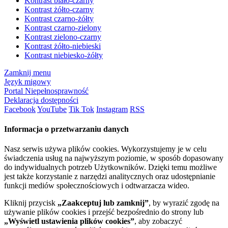
Kontrast biało-czarny
Kontrast żółto-czarny
Kontrast czarno-żółty
Kontrast czarno-zielony
Kontrast zielono-czarny
Kontrast żółto-niebieski
Kontrast niebiesko-żółty
Zamknij menu
Język migowy
Portal Niepełnosprawność
Deklaracja dostępności
Facebook
YouTube
Tik Tok
Instagram
RSS
Informacja o przetwarzaniu danych
Nasz serwis używa plików cookies. Wykorzystujemy je w celu
świadczenia usług na najwyższym poziomie, w sposób dopasowany
do indywidualnych potrzeb Użytkowników. Dzięki temu możliwe
jest także korzystanie z narzędzi analitycznych oraz udostępnianie
funkcji mediów społecznościowych i odtwarzacza wideo.
Kliknij przycisk
„Zaakceptuj lub zamknij”
, by wyrazić zgodę na
używanie plików cookies i przejść bezpośrednio do strony lub
„Wyświetl ustawienia plików cookies”
, aby zobaczyć