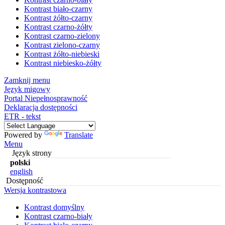
Kontrast biało-czarny
Kontrast żółto-czarny
Kontrast czarno-żółty
Kontrast czarno-zielony
Kontrast zielono-czarny
Kontrast żółto-niebieski
Kontrast niebiesko-żółty
Zamknij menu
Język migowy
Portal Niepełnosprawność
Deklaracja dostępności
ETR - tekst
Powered by
Translate
Menu
Język strony
polski
english
Dostępność
Wersja kontrastowa
Kontrast domyślny
Kontrast czarno-biały