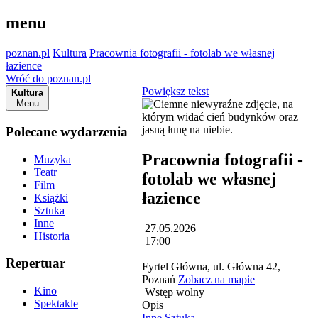
menu
poznan.pl
Kultura
Pracownia fotografii - fotolab we własnej
łazience
Wróć do poznan.pl
Powiększ tekst
Kultura
Menu
Polecane wydarzenia
Pracownia fotografii -
Muzyka
Teatr
fotolab we własnej
Film
łazience
Książki
Sztuka
Inne
27.05.2026
Historia
17:00
Repertuar
Fyrtel Główna, ul. Główna 42,
Poznań
Zobacz na mapie
Kino
Wstęp wolny
Spektakle
Opis
Inne
Sztuka