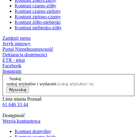
Kontrast żółto-czarny
Kontrast czarno-żółty
Kontrast czarno-zielony
Kontrast zielono-czarny
Kontrast żółto-niebieski
Kontrast niebiesko-żółty
Zamknij menu
Język migowy
Portal Niepełnosprawność
Deklaracja dostępności
ETR - tekst
Facebook
Instagram
Szukaj
szukaj artykułów i wydarzeń
Wyszukaj
Linia miasta Poznań
61 646 33 44
Dostępność
Wersja kontrastowa
Kontrast domyślny
Kontrast czarno-biały