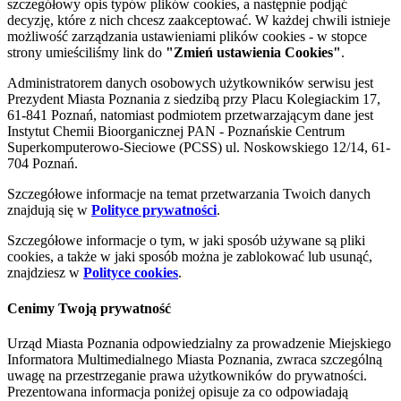
szczegółowy opis typów plików cookies, a następnie podjąć
decyzję, które z nich chcesz zaakceptować. W każdej chwili istnieje
możliwość zarządzania ustawieniami plików cookies - w stopce
strony umieściliśmy link do
"Zmień ustawienia Cookies"
.
Administratorem danych osobowych użytkowników serwisu jest
Prezydent Miasta Poznania z siedzibą przy Placu Kolegiackim 17,
61-841 Poznań, natomiast podmiotem przetwarzającym dane jest
Instytut Chemii Bioorganicznej PAN - Poznańskie Centrum
Superkomputerowo-Sieciowe (PCSS) ul. Noskowskiego 12/14, 61-
704 Poznań.
Szczegółowe informacje na temat przetwarzania Twoich danych
znajdują się w
Polityce prywatności
.
Szczegółowe informacje o tym, w jaki sposób używane są pliki
cookies, a także w jaki sposób można je zablokować lub usunąć,
znajdziesz w
Polityce cookies
.
Cenimy Twoją prywatność
Urząd Miasta Poznania odpowiedzialny za prowadzenie Miejskiego
Informatora Multimedialnego Miasta Poznania, zwraca szczególną
uwagę na przestrzeganie prawa użytkowników do prywatności.
Prezentowana informacja poniżej opisuje za co odpowiadają