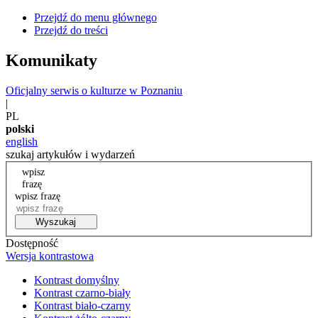
Przejdź do menu głównego
Przejdź do treści
Komunikaty
Oficjalny serwis o kulturze w Poznaniu
|
PL
polski
english
szukaj artykułów i wydarzeń
wpisz
frazę
wpisz frazę
Wyszukaj
Dostępność
Wersja kontrastowa
Kontrast domyślny
Kontrast czarno-biały
Kontrast biało-czarny