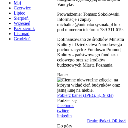
Maj
Vandyke.
Czerwiec
Lipiec
Prowadzenie: Tomasz Sokołowski.
Sierpień
Informacje i zapisy:
Wrzesień
michalina@animatorzysmak.pl lub
Październik
pod numerem telefonu: 789 311 619.
Listopad
Grudzień
Dofinansowano ze środków Ministra
Kultury i Dziedzictwa Narodowego
pochodzących z Funduszu Promocji
Kultury - państwowego funduszu
celowego oraz ze środków
budżetowych Miasta Poznania.
Baner
Pobierz baner (JPEG, 8,19 kB)
Podziel się
facebook
twitter
linkedin
Drukuj
Pokaż QR kod
Do góry