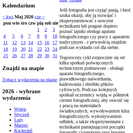
Kalendarium
Jeśli fotografia jest czyjąć pasją, i ktoś
szuka okazji, aby ją rozwijać i
< kwi
Maj 2026
cze >
eksperymentować z nowymi
pon
wto
śro
czw
pią
sob
nie
technikami lub pragnie dopiero
1
2
3
poznać tajniki obsługi aparatu
4
5
6
7
8
9
10
fotograficznego czy pracy z aparatem
tradycyjnym - z pewnością znajdzie
11
12
13
14
15
16
17
podczas wykładu coś dla siebie.
18
19
20
21
22
23
24
25
26
27
28
29
30
31
Tegoroczny cykl rozpocznie się od
kilku spotkań poświęconych
Znajdź na mapie
technicznym podstawom - obsługi
aparatu fotograficznego,
prawidłowego naświetlania,
Zobacz wydarzenia na planie
kadrowania i obróbki plików
cyfrowych. Podczas kolejnych
2026 - wybrane
spotkań uczestnicy wejdą w półmrok
wydarzenia
ciemni fotograficznej, aby oswoić się
z pracą na materiałach
Wstęp
światłoczułych, wywoływaniem klisz
Styczeń
fotograficznych, wykonywaniem
Luty
odbitek, a także eksperymentami z
Marzec
technikami pamiętającymi początki
Kwiecień
fotografii: cyjanotypią oraz brązem