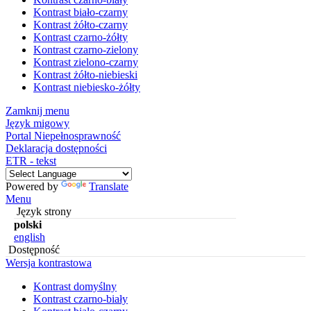
Kontrast biało-czarny
Kontrast żółto-czarny
Kontrast czarno-żółty
Kontrast czarno-zielony
Kontrast zielono-czarny
Kontrast żółto-niebieski
Kontrast niebiesko-żółty
Zamknij menu
Język migowy
Portal Niepełnosprawność
Deklaracja dostępności
ETR - tekst
Powered by
Translate
Menu
Język strony
polski
english
Dostępność
Wersja kontrastowa
Kontrast domyślny
Kontrast czarno-biały