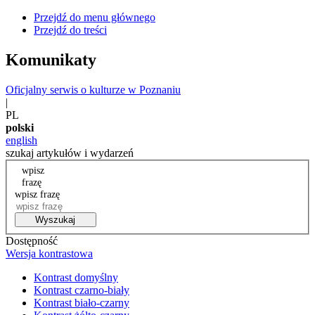
Przejdź do menu głównego
Przejdź do treści
Komunikaty
Oficjalny serwis o kulturze w Poznaniu
|
PL
polski
english
szukaj artykułów i wydarzeń
wpisz
frazę
wpisz frazę
Wyszukaj
Dostępność
Wersja kontrastowa
Kontrast domyślny
Kontrast czarno-biały
Kontrast biało-czarny