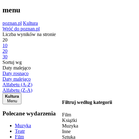
menu
poznan.pl
Kultura
Wróć do poznan.pl
Liczba wyników na stronie
20
10
20
30
Sortuj wg
Daty malejąco
Daty rosnąco
Daty malejąco
Alfabetu (A-Z)
Alfabetu (Z-A)
Kultura
Menu
Filtruj według kategorii
Polecane wydarzenia
Film
Książki
Muzyka
Muzyka
Teatr
Inne
Film
Sztuka