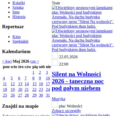
Książki
Teatr
Sztuka
Inne
Historia
Repertuar
Kino
Spektakle
Kalendarium
22.05.2026
< kwi
Maj 2026
cze >
22:00
pon
wto
śro
czw
pią
sob
nie
1
2
3
Silent na Wolności
4
5
6
7
8
9
10
2026 - taneczna noc
11
12
13
14
15
16
17
pod gołym niebem
18
19
20
21
22
23
24
25
26
27
28
29
30
31
Muzyka
Znajdź na mapie
plac Wolności
Zobacz szczegóły