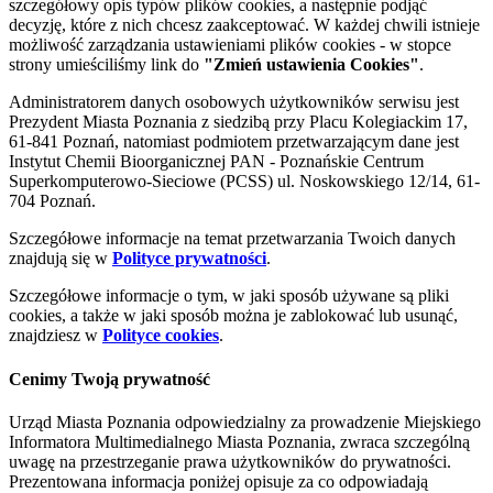
szczegółowy opis typów plików cookies, a następnie podjąć
decyzję, które z nich chcesz zaakceptować. W każdej chwili istnieje
możliwość zarządzania ustawieniami plików cookies - w stopce
strony umieściliśmy link do
"Zmień ustawienia Cookies"
.
Administratorem danych osobowych użytkowników serwisu jest
Prezydent Miasta Poznania z siedzibą przy Placu Kolegiackim 17,
61-841 Poznań, natomiast podmiotem przetwarzającym dane jest
Instytut Chemii Bioorganicznej PAN - Poznańskie Centrum
Superkomputerowo-Sieciowe (PCSS) ul. Noskowskiego 12/14, 61-
704 Poznań.
Szczegółowe informacje na temat przetwarzania Twoich danych
znajdują się w
Polityce prywatności
.
Szczegółowe informacje o tym, w jaki sposób używane są pliki
cookies, a także w jaki sposób można je zablokować lub usunąć,
znajdziesz w
Polityce cookies
.
Cenimy Twoją prywatność
Urząd Miasta Poznania odpowiedzialny za prowadzenie Miejskiego
Informatora Multimedialnego Miasta Poznania, zwraca szczególną
uwagę na przestrzeganie prawa użytkowników do prywatności.
Prezentowana informacja poniżej opisuje za co odpowiadają