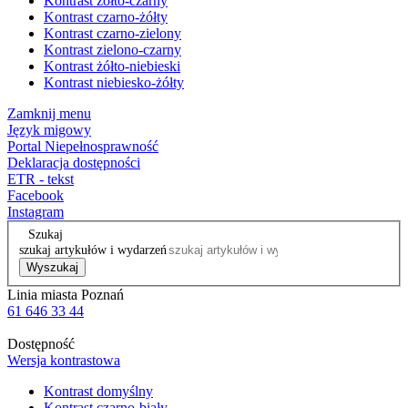
Kontrast żółto-czarny
Kontrast czarno-żółty
Kontrast czarno-zielony
Kontrast zielono-czarny
Kontrast żółto-niebieski
Kontrast niebiesko-żółty
Zamknij menu
Język migowy
Portal Niepełnosprawność
Deklaracja dostępności
ETR - tekst
Facebook
Instagram
Szukaj
szukaj artykułów i wydarzeń
Wyszukaj
Linia miasta Poznań
61 646 33 44
Dostępność
Wersja kontrastowa
Kontrast domyślny
Kontrast czarno-biały