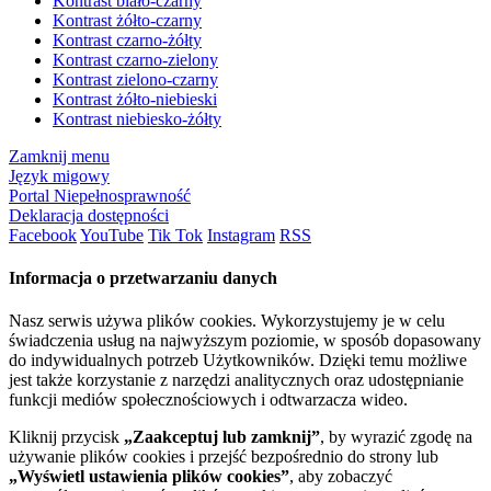
Kontrast biało-czarny
Kontrast żółto-czarny
Kontrast czarno-żółty
Kontrast czarno-zielony
Kontrast zielono-czarny
Kontrast żółto-niebieski
Kontrast niebiesko-żółty
Zamknij menu
Język migowy
Portal Niepełnosprawność
Deklaracja dostępności
Facebook
YouTube
Tik Tok
Instagram
RSS
Informacja o przetwarzaniu danych
Nasz serwis używa plików cookies. Wykorzystujemy je w celu
świadczenia usług na najwyższym poziomie, w sposób dopasowany
do indywidualnych potrzeb Użytkowników. Dzięki temu możliwe
jest także korzystanie z narzędzi analitycznych oraz udostępnianie
funkcji mediów społecznościowych i odtwarzacza wideo.
Kliknij przycisk
„Zaakceptuj lub zamknij”
, by wyrazić zgodę na
używanie plików cookies i przejść bezpośrednio do strony lub
„Wyświetl ustawienia plików cookies”
, aby zobaczyć