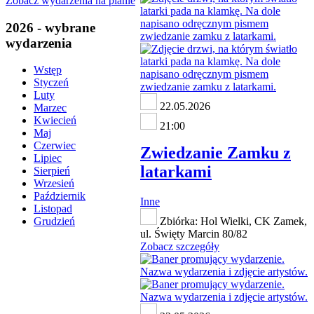
Zobacz wydarzenia na planie
2026 - wybrane
wydarzenia
Wstęp
Styczeń
Luty
22.05.2026
Marzec
Kwiecień
21:00
Maj
Czerwiec
Zwiedzanie Zamku z
Lipiec
latarkami
Sierpień
Wrzesień
Październik
Inne
Listopad
Zbiórka: Hol Wielki, CK Zamek,
Grudzień
ul. Święty Marcin 80/82
Zobacz szczegóły