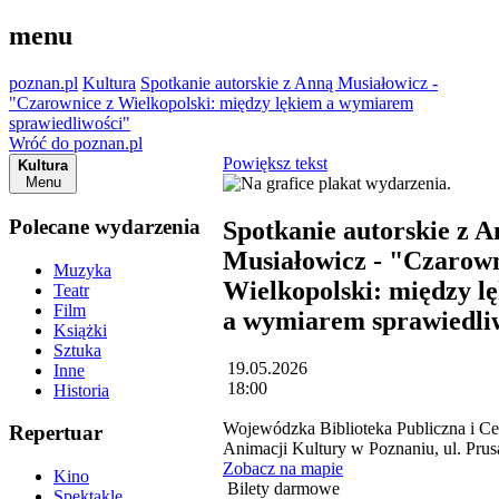
menu
poznan.pl
Kultura
Spotkanie autorskie z Anną Musiałowicz -
"Czarownice z Wielkopolski: między lękiem a wymiarem
sprawiedliwości"
Wróć do poznan.pl
Powiększ tekst
Kultura
Menu
Polecane wydarzenia
Spotkanie autorskie z 
Musiałowicz - "Czarown
Muzyka
Wielkopolski: między l
Teatr
Film
a wymiarem sprawiedli
Książki
Sztuka
19.05.2026
Inne
18:00
Historia
Wojewódzka Biblioteka Publiczna i C
Repertuar
Animacji Kultury w Poznaniu, ul. Prus
Zobacz na mapie
Kino
Bilety darmowe
Spektakle