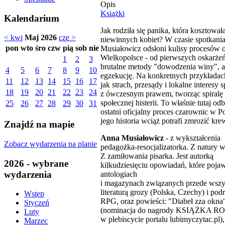
Opis
Książki
Kalendarium
Jak rodziła się panika, która kosztował
< kwi
Maj 2026
cze >
niewinnych kobiet? W czasie spotkani
pon
wto
śro
czw
pią
sob
nie
Musiałowicz odsłoni kulisy procesów 
Wielkopolsce - od pierwszych oskarżeń
1
2
3
brutalne metody "dowodzenia winy", a
4
5
6
7
8
9
10
egzekucję. Na konkretnych przykładac
11
12
13
14
15
16
17
jak strach, przesądy i lokalne interesy s
18
19
20
21
22
23
24
z ówczesnym prawem, tworząc spiralę
społecznej histerii. To właśnie tutaj odb
25
26
27
28
29
30
31
ostatni oficjalny proces czarownic w Po
jego historia wciąż potrafi zmrozić kre
Znajdź na mapie
Anna Musiałowicz
- z wykształcenia
Zobacz wydarzenia na planie
pedagożka-resocjalizatorka. Z natury w
Z zamiłowania pisarka. Jest autorką
2026 - wybrane
kilkudziesięciu opowiadań, które pojaw
wydarzenia
antologiach
i magazynach związanych przede wszy
literaturą grozy (Polska, Czechy) i pod
Wstęp
RPG, oraz powieści: "Diabeł zza okna
Styczeń
(nominacja do nagrody KSIĄŻKA R
Luty
w plebiscycie portalu lubimyczytac.pl)
Marzec