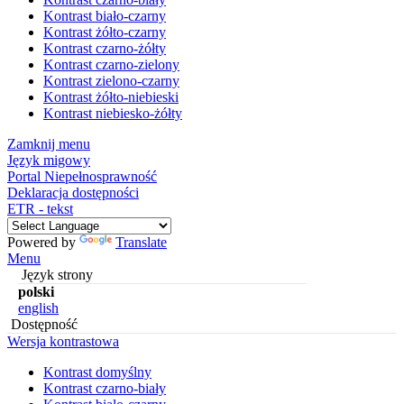
Kontrast biało-czarny
Kontrast żółto-czarny
Kontrast czarno-żółty
Kontrast czarno-zielony
Kontrast zielono-czarny
Kontrast żółto-niebieski
Kontrast niebiesko-żółty
Zamknij menu
Język migowy
Portal Niepełnosprawność
Deklaracja dostępności
ETR - tekst
Powered by
Translate
Menu
Język strony
polski
english
Dostępność
Wersja kontrastowa
Kontrast domyślny
Kontrast czarno-biały