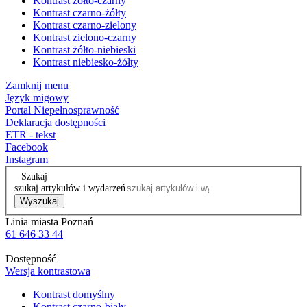
Kontrast żółto-czarny
Kontrast czarno-żółty
Kontrast czarno-zielony
Kontrast zielono-czarny
Kontrast żółto-niebieski
Kontrast niebiesko-żółty
Zamknij menu
Język migowy
Portal Niepełnosprawność
Deklaracja dostępności
ETR - tekst
Facebook
Instagram
Szukaj
szukaj artykułów i wydarzeń
Wyszukaj
Linia miasta Poznań
61 646 33 44
Dostępność
Wersja kontrastowa
Kontrast domyślny
Kontrast czarno-biały