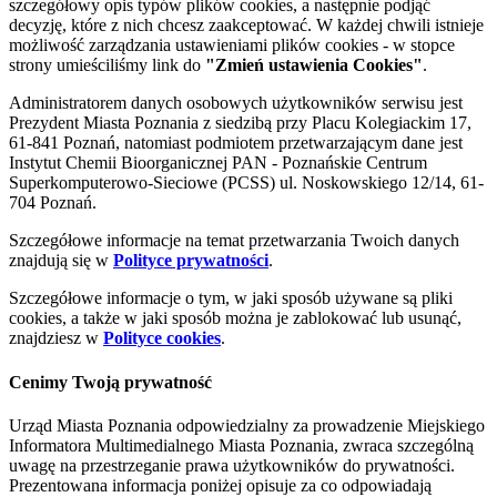
szczegółowy opis typów plików cookies, a następnie podjąć
decyzję, które z nich chcesz zaakceptować. W każdej chwili istnieje
możliwość zarządzania ustawieniami plików cookies - w stopce
strony umieściliśmy link do
"Zmień ustawienia Cookies"
.
Administratorem danych osobowych użytkowników serwisu jest
Prezydent Miasta Poznania z siedzibą przy Placu Kolegiackim 17,
61-841 Poznań, natomiast podmiotem przetwarzającym dane jest
Instytut Chemii Bioorganicznej PAN - Poznańskie Centrum
Superkomputerowo-Sieciowe (PCSS) ul. Noskowskiego 12/14, 61-
704 Poznań.
Szczegółowe informacje na temat przetwarzania Twoich danych
znajdują się w
Polityce prywatności
.
Szczegółowe informacje o tym, w jaki sposób używane są pliki
cookies, a także w jaki sposób można je zablokować lub usunąć,
znajdziesz w
Polityce cookies
.
Cenimy Twoją prywatność
Urząd Miasta Poznania odpowiedzialny za prowadzenie Miejskiego
Informatora Multimedialnego Miasta Poznania, zwraca szczególną
uwagę na przestrzeganie prawa użytkowników do prywatności.
Prezentowana informacja poniżej opisuje za co odpowiadają