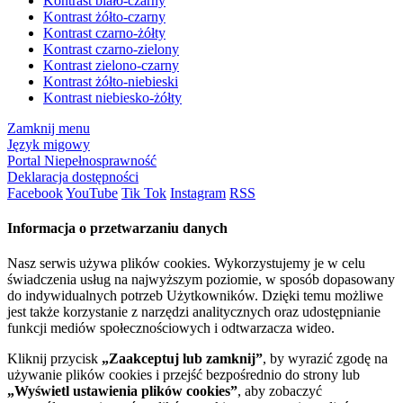
Kontrast biało-czarny
Kontrast żółto-czarny
Kontrast czarno-żółty
Kontrast czarno-zielony
Kontrast zielono-czarny
Kontrast żółto-niebieski
Kontrast niebiesko-żółty
Zamknij menu
Język migowy
Portal Niepełnosprawność
Deklaracja dostępności
Facebook
YouTube
Tik Tok
Instagram
RSS
Informacja o przetwarzaniu danych
Nasz serwis używa plików cookies. Wykorzystujemy je w celu
świadczenia usług na najwyższym poziomie, w sposób dopasowany
do indywidualnych potrzeb Użytkowników. Dzięki temu możliwe
jest także korzystanie z narzędzi analitycznych oraz udostępnianie
funkcji mediów społecznościowych i odtwarzacza wideo.
Kliknij przycisk
„Zaakceptuj lub zamknij”
, by wyrazić zgodę na
używanie plików cookies i przejść bezpośrednio do strony lub
„Wyświetl ustawienia plików cookies”
, aby zobaczyć