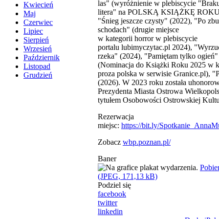
las" (wyróżnienie w plebiscycie "Brak
Kwiecień
litera" na POLSKĄ KSIĄŻKĘ ROKU 
Maj
"Śnieg jeszcze czysty" (2022), "Po zb
Czerwiec
schodach" (drugie miejsce
Lipiec
w kategorii horror w plebiscycie
Sierpień
portalu lubimyczytac.pl 2024), "Wyrzuc
Wrzesień
rzeka" (2024), "Pamiętam tylko ogień"
Październik
(Nominacja do Książki Roku 2025 w ka
Listopad
proza polska w serwisie Granice.pl), "
Grudzień
(2026). W 2023 roku została uhonorow
Prezydenta Miasta Ostrowa Wielkopol
tytułem Osobowości Ostrowskiej Kult
Rezerwacja
miejsc:
https://bit.ly/Spotkanie_AnnaM
Zobacz
wbp.poznan.pl/
Baner
Pobie
(JPEG, 171,13 kB)
Podziel się
facebook
twitter
linkedin