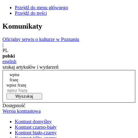
Przejdź do menu głównego
Przejdź do treści
Komunikaty
Oficjalny serwis o kulturze w Poznaniu
|
PL
polski
english
szukaj artykułów i wydarzeń
wpisz
frazę
wpisz frazę
Wyszukaj
Dostępność
Wersja kontrastowa
Kontrast domyślny
Kontrast czarno-biały
Kontrast biało-czarny