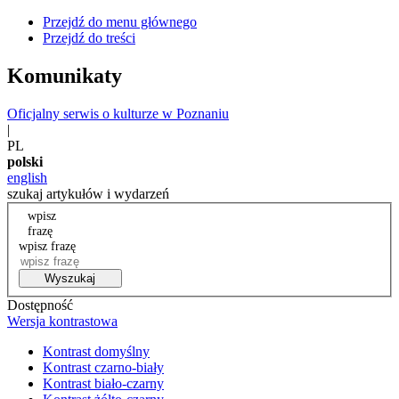
Przejdź do menu głównego
Przejdź do treści
Komunikaty
Oficjalny serwis o kulturze w Poznaniu
|
PL
polski
english
szukaj artykułów i wydarzeń
wpisz
frazę
wpisz frazę
Wyszukaj
Dostępność
Wersja kontrastowa
Kontrast domyślny
Kontrast czarno-biały
Kontrast biało-czarny