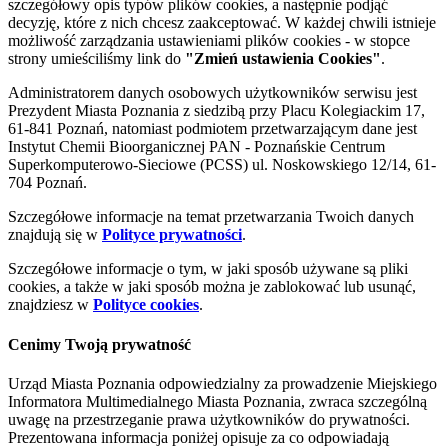
szczegółowy opis typów plików cookies, a następnie podjąć
decyzję, które z nich chcesz zaakceptować. W każdej chwili istnieje
możliwość zarządzania ustawieniami plików cookies - w stopce
strony umieściliśmy link do
"Zmień ustawienia Cookies"
.
Administratorem danych osobowych użytkowników serwisu jest
Prezydent Miasta Poznania z siedzibą przy Placu Kolegiackim 17,
61-841 Poznań, natomiast podmiotem przetwarzającym dane jest
Instytut Chemii Bioorganicznej PAN - Poznańskie Centrum
Superkomputerowo-Sieciowe (PCSS) ul. Noskowskiego 12/14, 61-
704 Poznań.
Szczegółowe informacje na temat przetwarzania Twoich danych
znajdują się w
Polityce prywatności
.
Szczegółowe informacje o tym, w jaki sposób używane są pliki
cookies, a także w jaki sposób można je zablokować lub usunąć,
znajdziesz w
Polityce cookies
.
Cenimy Twoją prywatność
Urząd Miasta Poznania odpowiedzialny za prowadzenie Miejskiego
Informatora Multimedialnego Miasta Poznania, zwraca szczególną
uwagę na przestrzeganie prawa użytkowników do prywatności.
Prezentowana informacja poniżej opisuje za co odpowiadają