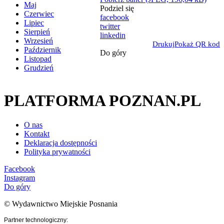
Maj
Podziel się
Czerwiec
facebook
Lipiec
twitter
Sierpień
linkedin
Wrzesień
Drukuj
Pokaż QR kod
Październik
Do góry
Listopad
Grudzień
PLATFORMA POZNAN.PL
O nas
Kontakt
Deklaracja dostępności
Polityka prywatności
Facebook
Instagram
Do góry
© Wydawnictwo Miejskie Posnania
Partner technologiczny: