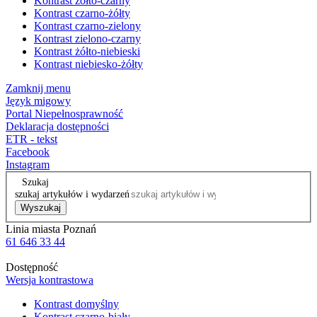
Kontrast żółto-czarny
Kontrast czarno-żółty
Kontrast czarno-zielony
Kontrast zielono-czarny
Kontrast żółto-niebieski
Kontrast niebiesko-żółty
Zamknij menu
Język migowy
Portal Niepełnosprawność
Deklaracja dostępności
ETR - tekst
Facebook
Instagram
Szukaj
szukaj artykułów i wydarzeń
Wyszukaj
Linia miasta Poznań
61 646 33 44
Dostępność
Wersja kontrastowa
Kontrast domyślny
Kontrast czarno-biały