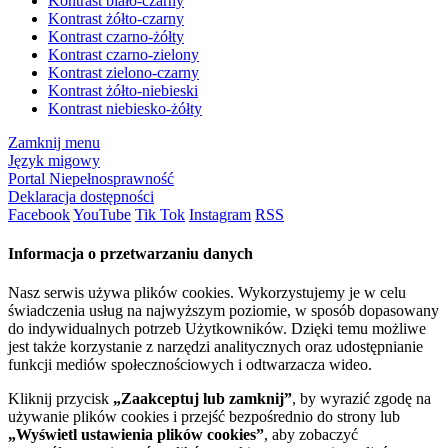
Kontrast biało-czarny
Kontrast żółto-czarny
Kontrast czarno-żółty
Kontrast czarno-zielony
Kontrast zielono-czarny
Kontrast żółto-niebieski
Kontrast niebiesko-żółty
Zamknij menu
Język migowy
Portal Niepełnosprawność
Deklaracja dostępności
Facebook
YouTube
Tik Tok
Instagram
RSS
Informacja o przetwarzaniu danych
Nasz serwis używa plików cookies. Wykorzystujemy je w celu
świadczenia usług na najwyższym poziomie, w sposób dopasowany
do indywidualnych potrzeb Użytkowników. Dzięki temu możliwe
jest także korzystanie z narzędzi analitycznych oraz udostępnianie
funkcji mediów społecznościowych i odtwarzacza wideo.
Kliknij przycisk
„Zaakceptuj lub zamknij”
, by wyrazić zgodę na
używanie plików cookies i przejść bezpośrednio do strony lub
„Wyświetl ustawienia plików cookies”
, aby zobaczyć