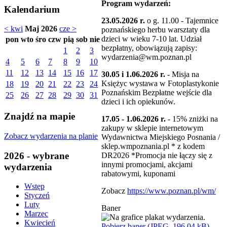
Program wydarzeń:
Kalendarium
23.05.2026 r.
o g. 11.00 - Tajemnice
< kwi
Maj 2026
cze >
poznańskiego herbu warsztaty dla
dzieci w wieku 7-10 lat. Udział
pon
wto
śro
czw
pią
sob
nie
bezpłatny, obowiązują zapisy:
1
2
3
wydarzenia@wm.poznan.pl
4
5
6
7
8
9
10
11
12
13
14
15
16
17
30.05 i 1.06.2026 r.
- Misja na
Księżyc wystawa w Fotoplastykonie
18
19
20
21
22
23
24
Poznańskim Bezpłatne wejście dla
25
26
27
28
29
30
31
dzieci i ich opiekunów.
Znajdź na mapie
17.05 - 1.06.2026 r.
- 15% zniżki na
zakupy w sklepie internetowym
Zobacz wydarzenia na planie
Wydawnictwa Miejskiego Posnania /
sklep.wmpoznania.pl * z kodem
2026 - wybrane
DR2026 *Promocja nie łączy się z
innymi promocjami, akcjami
wydarzenia
rabatowymi, kuponami
Wstęp
Zobacz
https://www.poznan.pl/wm/
Styczeń
Luty
Baner
Marzec
Kwiecień
Pobierz baner (JPEG, 196,04 kB)