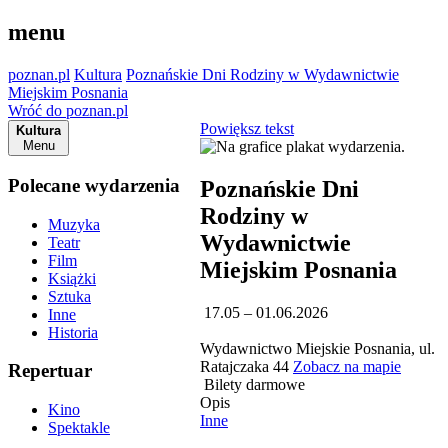
menu
poznan.pl
Kultura
Poznańskie Dni Rodziny w Wydawnictwie
Miejskim Posnania
Wróć do poznan.pl
Powiększ tekst
Kultura
Menu
Polecane wydarzenia
Poznańskie Dni
Rodziny w
Muzyka
Wydawnictwie
Teatr
Film
Miejskim Posnania
Książki
Sztuka
17.05 – 01.06.2026
Inne
Historia
Wydawnictwo Miejskie Posnania, ul.
Ratajczaka 44
Zobacz na mapie
Repertuar
Bilety darmowe
Opis
Kino
Inne
Spektakle