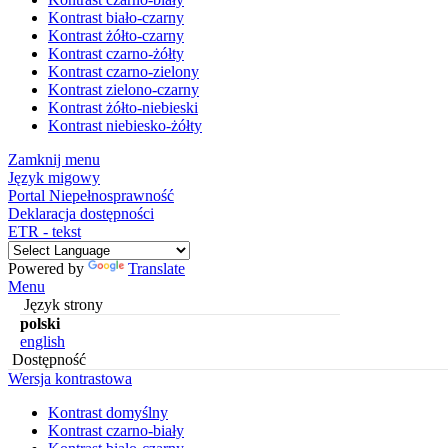
Kontrast biało-czarny
Kontrast żółto-czarny
Kontrast czarno-żółty
Kontrast czarno-zielony
Kontrast zielono-czarny
Kontrast żółto-niebieski
Kontrast niebiesko-żółty
Zamknij menu
Język migowy
Portal Niepełnosprawność
Deklaracja dostępności
ETR - tekst
Powered by
Translate
Menu
Język strony
polski
english
Dostępność
Wersja kontrastowa
Kontrast domyślny
Kontrast czarno-biały