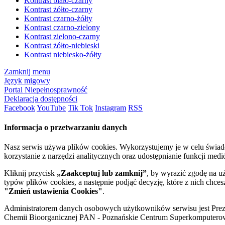
Kontrast biało-czarny
Kontrast żółto-czarny
Kontrast czarno-żółty
Kontrast czarno-zielony
Kontrast zielono-czarny
Kontrast żółto-niebieski
Kontrast niebiesko-żółty
Zamknij menu
Język migowy
Portal Niepełnosprawność
Deklaracja dostępności
Facebook
YouTube
Tik Tok
Instagram
RSS
Informacja o przetwarzaniu danych
Nasz serwis używa plików cookies. Wykorzystujemy je w celu świa
korzystanie z narzędzi analitycznych oraz udostępnianie funkcji me
Kliknij przycisk
„Zaakceptuj lub zamknij”
, by wyrazić zgodę na u
typów plików cookies, a następnie podjąć decyzję, które z nich chce
"Zmień ustawienia Cookies"
.
Administratorem danych osobowych użytkowników serwisu jest Prezyd
Chemii Bioorganicznej PAN - Poznańskie Centrum Superkomputerow