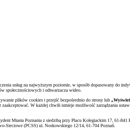
dczenia usług na najwyższym poziomie, w sposób dopasowany do indy
diów społecznościowych i odtwarzacza wideo.
żywanie plików cookies i przejść bezpośrednio do strony lub
„Wyświetl
sz zaakceptować. W każdej chwili istnieje możliwość zarządzania ustaw
ent Miasta Poznania z siedzibą przy Placu Kolegiackim 17, 61-841 P
o-Sieciowe (PCSS) ul. Noskowskiego 12/14, 61-704 Poznań.