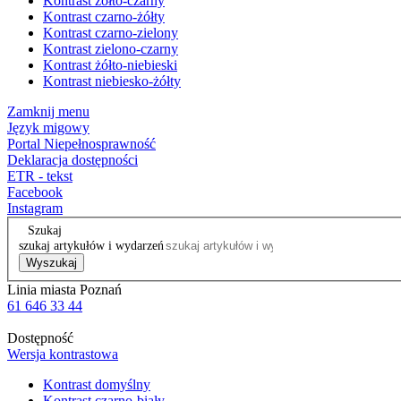
Kontrast żółto-czarny
Kontrast czarno-żółty
Kontrast czarno-zielony
Kontrast zielono-czarny
Kontrast żółto-niebieski
Kontrast niebiesko-żółty
Zamknij menu
Język migowy
Portal Niepełnosprawność
Deklaracja dostępności
ETR - tekst
Facebook
Instagram
Szukaj
szukaj artykułów i wydarzeń
Wyszukaj
Linia miasta Poznań
61 646 33 44
Dostępność
Wersja kontrastowa
Kontrast domyślny
Kontrast czarno-biały