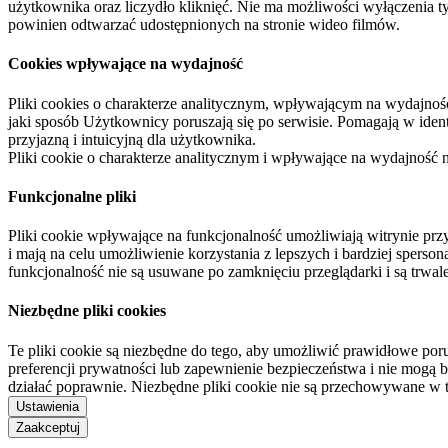
użytkownika oraz liczydło kliknięć. Nie ma możliwości wyłączenia t
powinien odtwarzać udostępnionych na stronie wideo filmów.
Cookies wpływające na wydajność
Pliki cookies o charakterze analitycznym, wpływającym na wydajność zb
jaki sposób Użytkownicy poruszają się po serwisie. Pomagają w ide
przyjazną i intuicyjną dla użytkownika.
Pliki cookie o charakterze analitycznym i wpływające na wydajność
Funkcjonalne pliki
Pliki cookie wpływające na funkcjonalność umożliwiają witrynie p
i mają na celu umożliwienie korzystania z lepszych i bardziej sperso
funkcjonalność nie są usuwane po zamknięciu przeglądarki i są trw
Niezbędne pliki cookies
Te pliki cookie są niezbędne do tego, aby umożliwić prawidłowe poru
preferencji prywatności lub zapewnienie bezpieczeństwa i nie mogą b
działać poprawnie. Niezbędne pliki cookie nie są przechowywane w 
Ustawienia
Zaakceptuj