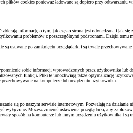
ych plików cookies ponieważ ładowane są dopiero przy odtwarzaniu wid
ierają informację o tym, jak często strona jest odwiedzana i jak się z 
ntyfikowaniu problemów z poszczególnymi podstronami. Dzięki temu mo
 nie są usuwane po zamknięciu przeglądarki i są trwale przechowywane
rzypomnienie sobie informacji wprowadzonych przez użytkownika lub 
nalizowanych funkcji. Pliki te umożliwiają także optymalizację użytko
ale przechowywane na komputerze lub urządzeniu użytkownika.
szanie się po naszym serwisie internetowym. Pozwalają na działanie ni
yć wyłączone. Możesz zmienić ustawienia przeglądarki, aby zablokować
trwały sposób na komputerze lub innym urządzeniu użytkownika i są u