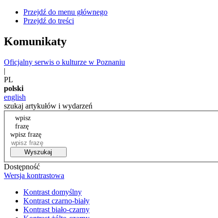
Przejdź do menu głównego
Przejdź do treści
Komunikaty
Oficjalny serwis o kulturze w Poznaniu
|
PL
polski
english
szukaj artykułów i wydarzeń
wpisz
frazę
wpisz frazę
Wyszukaj
Dostępność
Wersja kontrastowa
Kontrast domyślny
Kontrast czarno-biały
Kontrast biało-czarny