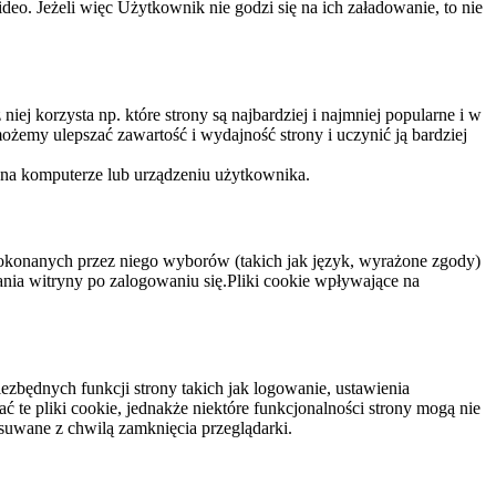
eo. Jeżeli więc Użytkownik nie godzi się na ich załadowanie, to nie
niej korzysta np. które strony są najbardziej i najmniej popularne i w
żemy ulepszać zawartość i wydajność strony i uczynić ją bardziej
 na komputerze lub urządzeniu użytkownika.
dokonanych przez niego wyborów (takich jak język, wyrażone zgody)
wania witryny po zalogowaniu się.Pliki cookie wpływające na
ezbędnych funkcji strony takich jak logowanie, ustawienia
 te pliki cookie, jednakże niektóre funkcjonalności strony mogą nie
suwane z chwilą zamknięcia przeglądarki.