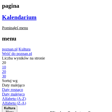
pagina
Kalendarium
Pominąłeś menu
menu
poznan.pl
Kultura
Wróć do poznan.pl
Liczba wyników na stronie
20
10
20
30
Sortuj wg
Daty malejąco
Daty rosnąco
Daty malejąco
Alfabetu (A-Z)
Alfabetu (Z-A)
Kultura
Menu