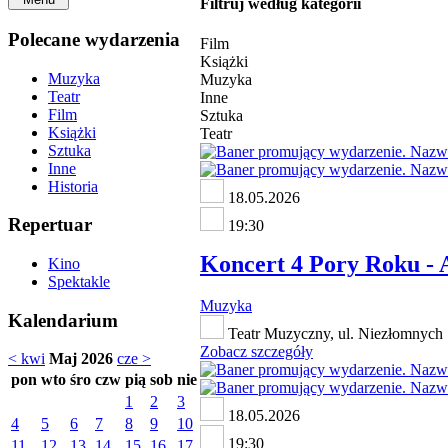
Filtruj według kategorii
Polecane wydarzenia
Film
Książki
Muzyka
Muzyka
Teatr
Inne
Film
Sztuka
Książki
Teatr
Sztuka
Inne
Historia
18.05.2026
Repertuar
19:30
Koncert 4 Pory Roku - 
Kino
Spektakle
Muzyka
Kalendarium
Teatr Muzyczny, ul. Niezłomnych 
Zobacz szczegóły
< kwi
Maj 2026
cze >
pon
wto
śro
czw
pią
sob
nie
1
2
3
18.05.2026
4
5
6
7
8
9
10
19:30
11
12
13
14
15
16
17