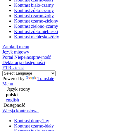
Kontrast biało-czarny
Kontrast żółto-czarny
Kontrast czarno-żółty
Kontrast czarno-zielony
Kontrast zielono-czarny
Kontrast żółto-niebieski
Kontrast niebiesko-żółty
Zamknij menu
Język migowy
Portal Niepełnosprawność
Deklaracja dostępności
ETR - tekst
Powered by
Translate
Menu
Język strony
polski
english
Dostępność
Wersja kontrastowa
Kontrast domyślny
Kontrast czarno-biały