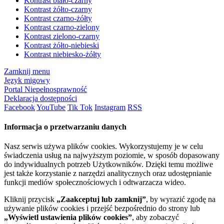
Kontrast biało-czarny
Kontrast żółto-czarny
Kontrast czarno-żółty
Kontrast czarno-zielony
Kontrast zielono-czarny
Kontrast żółto-niebieski
Kontrast niebiesko-żółty
Zamknij menu
Język migowy
Portal Niepełnosprawność
Deklaracja dostępności
Facebook
YouTube
Tik Tok
Instagram
RSS
Informacja o przetwarzaniu danych
Nasz serwis używa plików cookies. Wykorzystujemy je w celu
świadczenia usług na najwyższym poziomie, w sposób dopasowany
do indywidualnych potrzeb Użytkowników. Dzięki temu możliwe
jest także korzystanie z narzędzi analitycznych oraz udostępnianie
funkcji mediów społecznościowych i odtwarzacza wideo.
Kliknij przycisk
„Zaakceptuj lub zamknij”
, by wyrazić zgodę na
używanie plików cookies i przejść bezpośrednio do strony lub
„Wyświetl ustawienia plików cookies”
, aby zobaczyć