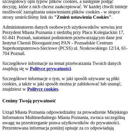
szczegółowy opis typów plików cookies, a następnie podjąć
decyzję, które z nich chcesz zaakceptować. W każdej chwili istnieje
możliwość zarządzania ustawieniami plików cookies - w stopce
strony umieściliśmy link do
"Zmień ustawienia Cookies"
.
Administratorem danych osobowych użytkowników serwisu jest
Prezydent Miasta Poznania z siedzibą przy Placu Kolegiackim 17,
61-841 Poznań, natomiast podmiotem przetwarzającym dane jest
Instytut Chemii Bioorganicznej PAN - Poznańskie Centrum
Superkomputerowo-Sieciowe (PCSS) ul. Noskowskiego 12/14, 61-
704 Poznań.
Szczegółowe informacje na temat przetwarzania Twoich danych
znajdują się w
Polityce prywatności
.
Szczegółowe informacje o tym, w jaki sposób używane są pliki
cookies, a także w jaki sposób można je zablokować lub usunąć,
znajdziesz w
Polityce cookies
.
Cenimy Twoją prywatność
Urząd Miasta Poznania odpowiedzialny za prowadzenie Miejskiego
Informatora Multimedialnego Miasta Poznania, zwraca szczególną
uwagę na przestrzeganie prawa użytkowników do prywatności.
Prezentowana informacja poniżej opisuje za co odpowiadają