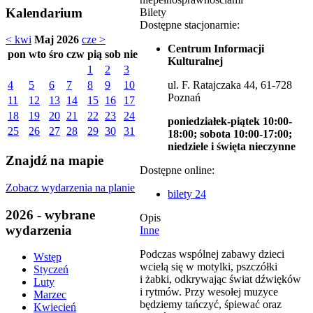
Kalendarium
Bilety
Dostępne stacjonarnie:
< kwi
Maj 2026
cze >
Centrum Informacji
pon
wto
śro
czw
pią
sob
nie
Kulturalnej
1
2
3
ul. F. Ratajczaka 44, 61-728
4
5
6
7
8
9
10
Poznań
11
12
13
14
15
16
17
18
19
20
21
22
23
24
poniedziałek-piątek 10:00-
25
26
27
28
29
30
31
18:00; sobota 10:00-17:00;
niedziele i święta nieczynne
Znajdź na mapie
Dostępne online:
Zobacz wydarzenia na planie
bilety 24
2026 - wybrane
Opis
wydarzenia
Inne
Podczas wspólnej zabawy dzieci
Wstęp
wcielą się w motylki, pszczółki
Styczeń
i żabki, odkrywając świat dźwięków
Luty
i rytmów. Przy wesołej muzyce
Marzec
będziemy tańczyć, śpiewać oraz
Kwiecień