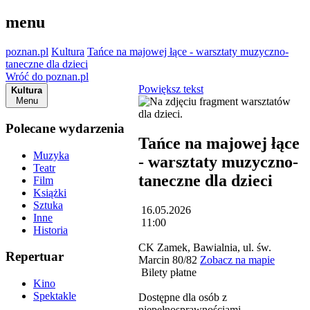
menu
poznan.pl
Kultura
Tańce na majowej łące - warsztaty muzyczno-
taneczne dla dzieci
Wróć do poznan.pl
Powiększ tekst
Kultura
Menu
Polecane wydarzenia
Tańce na majowej łące
Muzyka
- warsztaty muzyczno-
Teatr
taneczne dla dzieci
Film
Książki
Sztuka
16.05.2026
Inne
11:00
Historia
CK Zamek, Bawialnia, ul. św.
Repertuar
Marcin 80/82
Zobacz na mapie
Bilety płatne
Kino
Spektakle
Dostępne dla osób z
niepełnosprawnościami