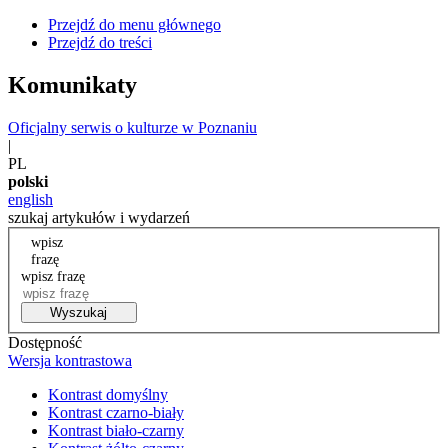
Przejdź do menu głównego
Przejdź do treści
Komunikaty
Oficjalny serwis o kulturze w Poznaniu
|
PL
polski
english
szukaj artykułów i wydarzeń
wpisz
frazę
wpisz frazę
Wyszukaj
Dostępność
Wersja kontrastowa
Kontrast domyślny
Kontrast czarno-biały
Kontrast biało-czarny