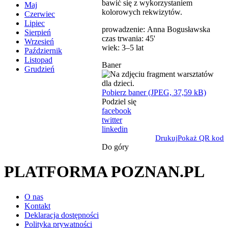
bawić się z wykorzystaniem
Maj
kolorowych rekwizytów.
Czerwiec
Lipiec
prowadzenie: Anna Bogusławska
Sierpień
czas trwania: 45'
Wrzesień
wiek: 3‒5 lat
Październik
Listopad
Baner
Grudzień
Pobierz baner (JPEG, 37,59 kB)
Podziel się
facebook
twitter
linkedin
Drukuj
Pokaż QR kod
Do góry
PLATFORMA POZNAN.PL
O nas
Kontakt
Deklaracja dostępności
Polityka prywatności