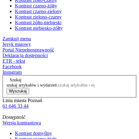
Kontrast żółto-czarny
Kontrast czarno-żółty
Kontrast czarno-zielony
Kontrast zielono-czarny
Kontrast żółto-niebieski
Kontrast niebiesko-żółty
Zamknij menu
Język migowy
Portal Niepełnosprawność
Deklaracja dostępności
ETR - tekst
Facebook
Instagram
Szukaj
szukaj artykułów i wydarzeń
Wyszukaj
Linia miasta Poznań
61 646 33 44
Dostępność
Wersja kontrastowa
Kontrast domyślny
Kontrast czarno-biały