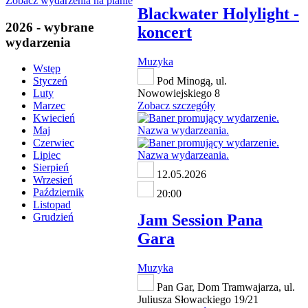
Zobacz wydarzenia na planie
Blackwater Holylight -
2026 - wybrane
koncert
wydarzenia
Muzyka
Wstęp
Pod Minogą, ul.
Styczeń
Nowowiejskiego 8
Luty
Zobacz szczegóły
Marzec
Kwiecień
Maj
Czerwiec
Lipiec
Sierpień
12.05.2026
Wrzesień
Październik
20:00
Listopad
Jam Session Pana
Grudzień
Gara
Muzyka
Pan Gar, Dom Tramwajarza, ul.
Juliusza Słowackiego 19/21