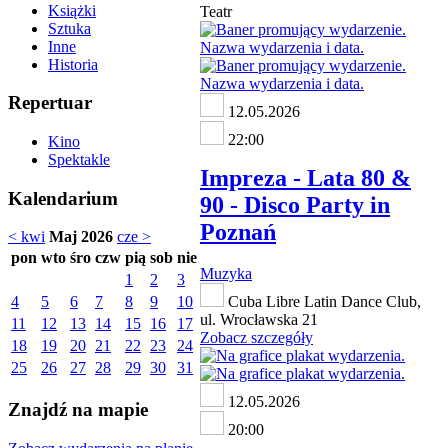
Książki
Teatr
Sztuka
Inne
Historia
Repertuar
12.05.2026
22:00
Kino
Spektakle
Impreza - Lata 80 &
Kalendarium
90 - Disco Party in
Poznań
< kwi
Maj 2026
cze >
pon
wto
śro
czw
pią
sob
nie
Muzyka
1
2
3
4
5
6
7
8
9
10
Cuba Libre Latin Dance Club,
ul. Wrocławska 21
11
12
13
14
15
16
17
Zobacz szczegóły
18
19
20
21
22
23
24
25
26
27
28
29
30
31
12.05.2026
Znajdź na mapie
20:00