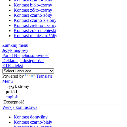
Kontrast biało-czarny
Kontrast żółto-czarny
Kontrast czarno-żółty
Kontrast czarno-zielony
Kontrast zielono-czarny
Kontrast żółto-niebieski
Kontrast niebiesko-żółty
Zamknij menu
Język migowy
Portal Niepełnosprawność
Deklaracja dostępności
ETR - tekst
Powered by
Translate
Menu
Język strony
polski
english
Dostępność
Wersja kontrastowa
Kontrast domyślny
Kontrast czarno-biały