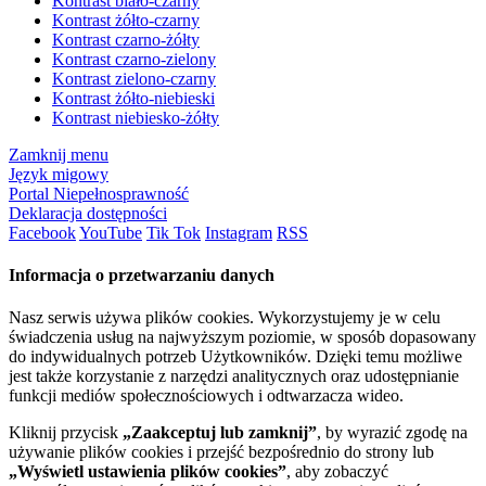
Kontrast biało-czarny
Kontrast żółto-czarny
Kontrast czarno-żółty
Kontrast czarno-zielony
Kontrast zielono-czarny
Kontrast żółto-niebieski
Kontrast niebiesko-żółty
Zamknij menu
Język migowy
Portal Niepełnosprawność
Deklaracja dostępności
Facebook
YouTube
Tik Tok
Instagram
RSS
Informacja o przetwarzaniu danych
Nasz serwis używa plików cookies. Wykorzystujemy je w celu
świadczenia usług na najwyższym poziomie, w sposób dopasowany
do indywidualnych potrzeb Użytkowników. Dzięki temu możliwe
jest także korzystanie z narzędzi analitycznych oraz udostępnianie
funkcji mediów społecznościowych i odtwarzacza wideo.
Kliknij przycisk
„Zaakceptuj lub zamknij”
, by wyrazić zgodę na
używanie plików cookies i przejść bezpośrednio do strony lub
„Wyświetl ustawienia plików cookies”
, aby zobaczyć