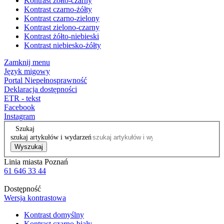
Kontrast żółto-czarny
Kontrast czarno-żółty
Kontrast czarno-zielony
Kontrast zielono-czarny
Kontrast żółto-niebieski
Kontrast niebiesko-żółty
Zamknij menu
Język migowy
Portal Niepełnosprawność
Deklaracja dostępności
ETR - tekst
Facebook
Instagram
Szukaj
szukaj artykułów i wydarzeń
Wyszukaj
Linia miasta Poznań
61 646 33 44
Dostępność
Wersja kontrastowa
Kontrast domyślny
Kontrast czarno-biały