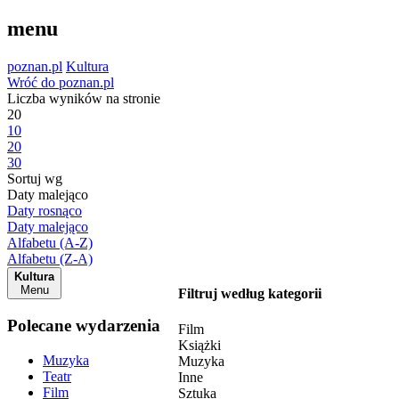
menu
poznan.pl
Kultura
Wróć do poznan.pl
Liczba wyników na stronie
20
10
20
30
Sortuj wg
Daty malejąco
Daty rosnąco
Daty malejąco
Alfabetu (A-Z)
Alfabetu (Z-A)
Kultura
Menu
Filtruj według kategorii
Polecane wydarzenia
Film
Książki
Muzyka
Muzyka
Teatr
Inne
Film
Sztuka