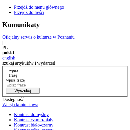
Przejdź do menu głównego
Przejdź do treści
Komunikaty
Oficjalny serwis o kulturze w Poznaniu
|
PL
polski
english
szukaj artykułów i wydarzeń
wpisz
frazę
wpisz frazę
Wyszukaj
Dostępność
Wersja kontrastowa
Kontrast domyślny
Kontrast czarno-biały
Kontrast biało-czarny