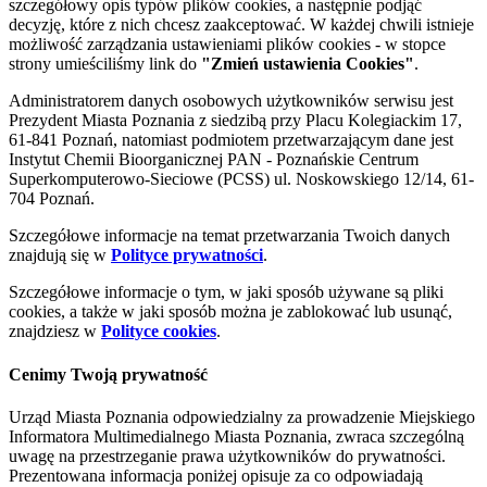
szczegółowy opis typów plików cookies, a następnie podjąć
decyzję, które z nich chcesz zaakceptować. W każdej chwili istnieje
możliwość zarządzania ustawieniami plików cookies - w stopce
strony umieściliśmy link do
"Zmień ustawienia Cookies"
.
Administratorem danych osobowych użytkowników serwisu jest
Prezydent Miasta Poznania z siedzibą przy Placu Kolegiackim 17,
61-841 Poznań, natomiast podmiotem przetwarzającym dane jest
Instytut Chemii Bioorganicznej PAN - Poznańskie Centrum
Superkomputerowo-Sieciowe (PCSS) ul. Noskowskiego 12/14, 61-
704 Poznań.
Szczegółowe informacje na temat przetwarzania Twoich danych
znajdują się w
Polityce prywatności
.
Szczegółowe informacje o tym, w jaki sposób używane są pliki
cookies, a także w jaki sposób można je zablokować lub usunąć,
znajdziesz w
Polityce cookies
.
Cenimy Twoją prywatność
Urząd Miasta Poznania odpowiedzialny za prowadzenie Miejskiego
Informatora Multimedialnego Miasta Poznania, zwraca szczególną
uwagę na przestrzeganie prawa użytkowników do prywatności.
Prezentowana informacja poniżej opisuje za co odpowiadają