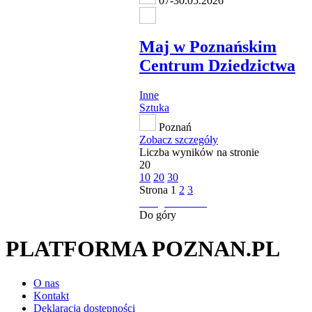
07-30.05.2026
Maj w Poznańskim
Centrum Dziedzictwa
Inne
Sztuka
Poznań
Zobacz szczegóły
Liczba wyników na stronie
20
10
20
30
Strona
1
2
3
następna strona
Do góry
PLATFORMA POZNAN.PL
O nas
Kontakt
Deklaracja dostępności