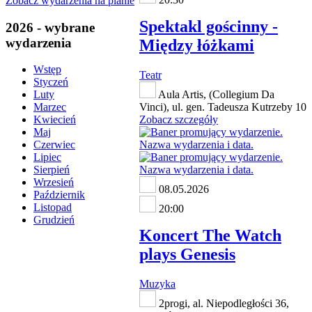
Zobacz wydarzenia na planie
Spektakl gościnny -
2026 - wybrane
wydarzenia
Między łóżkami
Wstęp
Teatr
Styczeń
Aula Artis, (Collegium Da
Luty
Vinci), ul. gen. Tadeusza Kutrzeby 10
Marzec
Zobacz szczegóły
Kwiecień
Maj
Czerwiec
Lipiec
Sierpień
Wrzesień
08.05.2026
Październik
Listopad
20:00
Grudzień
Koncert The Watch
plays Genesis
Muzyka
2progi, al. Niepodległości 36,