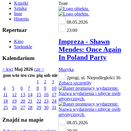
Książki
Teatr
Sztuka
Inne
Historia
08.05.2026
Repertuar
23:00
Impreza - Shawn
Kino
Spektakle
Mendes: Once Again
In Poland Party
Kalendarium
< kwi
Maj 2026
cze >
Muzyka
pon
wto
śro
czw
pią
sob
nie
2progi, ul. Niepodległości 36
1
2
3
Zobacz szczegóły
4
5
6
7
8
9
10
11
12
13
14
15
16
17
18
19
20
21
22
23
24
25
26
27
28
29
30
31
Znajdź na mapie
08.05.2026
20:30