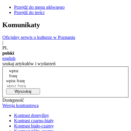
Przejdź do menu głównego
Przejdź do treści
Komunikaty
Oficjalny serwis o kulturze w Poznaniu
|
PL
polski
english
szukaj artykułów i wydarzeń
wpisz
frazę
wpisz frazę
Wyszukaj
Dostępność
Wersja kontrastowa
Kontrast domyślny
Kontrast czarno-biały
Kontrast biało-czarny