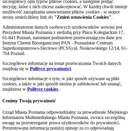
szczegółowy opis typów plików cookies, a następnie podjąć
decyzję, które z nich chcesz zaakceptować. W każdej chwili istnieje
możliwość zarządzania ustawieniami plików cookies - w stopce
strony umieściliśmy link do
"Zmień ustawienia Cookies"
.
Administratorem danych osobowych użytkowników serwisu jest
Prezydent Miasta Poznania z siedzibą przy Placu Kolegiackim 17,
61-841 Poznań, natomiast podmiotem przetwarzającym dane jest
Instytut Chemii Bioorganicznej PAN - Poznańskie Centrum
Superkomputerowo-Sieciowe (PCSS) ul. Noskowskiego 12/14, 61-
704 Poznań.
Szczegółowe informacje na temat przetwarzania Twoich danych
znajdują się w
Polityce prywatności
.
Szczegółowe informacje o tym, w jaki sposób używane są pliki
cookies, a także w jaki sposób można je zablokować lub usunąć,
znajdziesz w
Polityce cookies
.
Cenimy Twoją prywatność
Urząd Miasta Poznania odpowiedzialny za prowadzenie Miejskiego
Informatora Multimedialnego Miasta Poznania, zwraca szczególną
uwagę na przestrzeganie prawa użytkowników do prywatności.
Prezentowana informacja poniżej opisuje za co odpowiadają