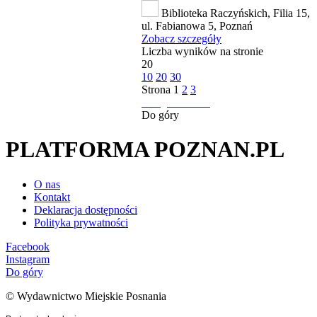
Biblioteka Raczyńskich, Filia 15,
ul. Fabianowa 5, Poznań
Zobacz szczegóły
Liczba wyników na stronie
20
10
20
30
Strona
1
2
3
następna strona
Do góry
PLATFORMA POZNAN.PL
O nas
Kontakt
Deklaracja dostępności
Polityka prywatności
Facebook
Instagram
Do góry
© Wydawnictwo Miejskie Posnania