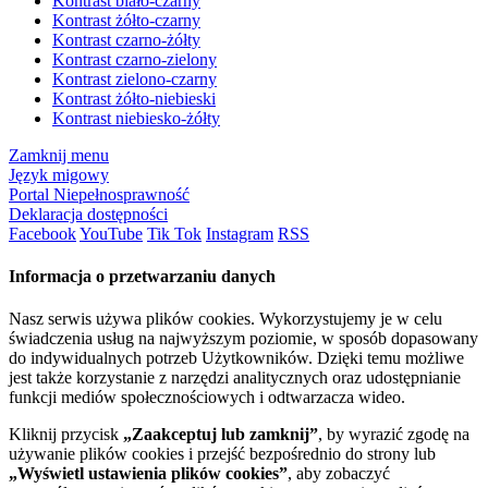
Kontrast biało-czarny
Kontrast żółto-czarny
Kontrast czarno-żółty
Kontrast czarno-zielony
Kontrast zielono-czarny
Kontrast żółto-niebieski
Kontrast niebiesko-żółty
Zamknij menu
Język migowy
Portal Niepełnosprawność
Deklaracja dostępności
Facebook
YouTube
Tik Tok
Instagram
RSS
Informacja o przetwarzaniu danych
Nasz serwis używa plików cookies. Wykorzystujemy je w celu
świadczenia usług na najwyższym poziomie, w sposób dopasowany
do indywidualnych potrzeb Użytkowników. Dzięki temu możliwe
jest także korzystanie z narzędzi analitycznych oraz udostępnianie
funkcji mediów społecznościowych i odtwarzacza wideo.
Kliknij przycisk
„Zaakceptuj lub zamknij”
, by wyrazić zgodę na
używanie plików cookies i przejść bezpośrednio do strony lub
„Wyświetl ustawienia plików cookies”
, aby zobaczyć