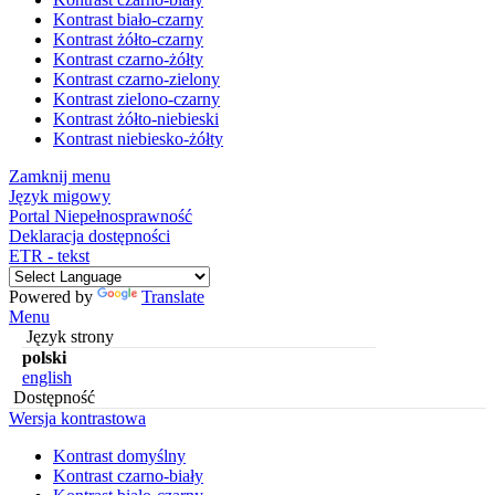
Kontrast biało-czarny
Kontrast żółto-czarny
Kontrast czarno-żółty
Kontrast czarno-zielony
Kontrast zielono-czarny
Kontrast żółto-niebieski
Kontrast niebiesko-żółty
Zamknij menu
Język migowy
Portal Niepełnosprawność
Deklaracja dostępności
ETR - tekst
Powered by
Translate
Menu
Język strony
polski
english
Dostępność
Wersja kontrastowa
Kontrast domyślny
Kontrast czarno-biały