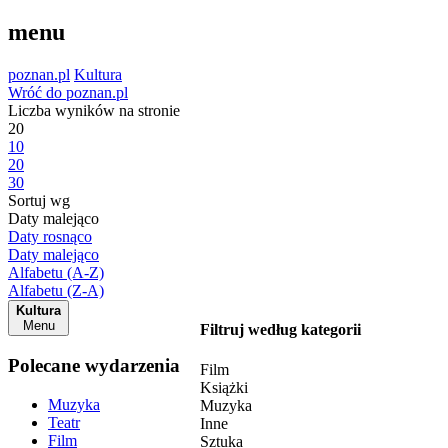
menu
poznan.pl
Kultura
Wróć do poznan.pl
Liczba wyników na stronie
20
10
20
30
Sortuj wg
Daty malejąco
Daty rosnąco
Daty malejąco
Alfabetu (A-Z)
Alfabetu (Z-A)
Kultura
Menu
Filtruj według kategorii
Polecane wydarzenia
Film
Książki
Muzyka
Muzyka
Teatr
Inne
Film
Sztuka