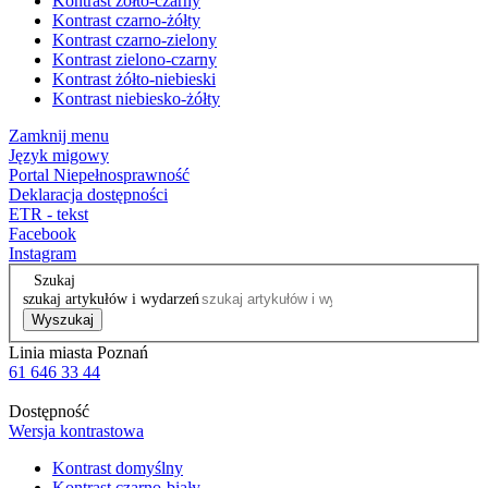
Kontrast żółto-czarny
Kontrast czarno-żółty
Kontrast czarno-zielony
Kontrast zielono-czarny
Kontrast żółto-niebieski
Kontrast niebiesko-żółty
Zamknij menu
Język migowy
Portal Niepełnosprawność
Deklaracja dostępności
ETR - tekst
Facebook
Instagram
Szukaj
szukaj artykułów i wydarzeń
Wyszukaj
Linia miasta Poznań
61 646 33 44
Dostępność
Wersja kontrastowa
Kontrast domyślny
Kontrast czarno-biały