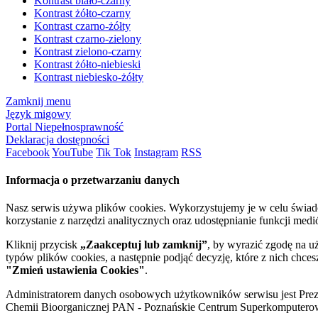
Kontrast biało-czarny
Kontrast żółto-czarny
Kontrast czarno-żółty
Kontrast czarno-zielony
Kontrast zielono-czarny
Kontrast żółto-niebieski
Kontrast niebiesko-żółty
Zamknij menu
Język migowy
Portal Niepełnosprawność
Deklaracja dostępności
Facebook
YouTube
Tik Tok
Instagram
RSS
Informacja o przetwarzaniu danych
Nasz serwis używa plików cookies. Wykorzystujemy je w celu świa
korzystanie z narzędzi analitycznych oraz udostępnianie funkcji me
Kliknij przycisk
„Zaakceptuj lub zamknij”
, by wyrazić zgodę na u
typów plików cookies, a następnie podjąć decyzję, które z nich chce
"Zmień ustawienia Cookies"
.
Administratorem danych osobowych użytkowników serwisu jest Prezyd
Chemii Bioorganicznej PAN - Poznańskie Centrum Superkomputerow