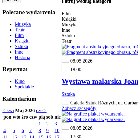
Filtruj według kategorii
Polecane wydarzenia
Film
Książki
Muzyka
Muzyka
Teatr
Inne
Film
Sztuka
Książki
Teatr
Sztuka
Inne
Historia
08.05.2026
Repertuar
18:00
Wystawa malarska Joa
Kino
Spektakle
Sztuka
Kalendarium
Galeria Sztuk Różnych, ul. Garba
Zobacz szczegóły
< kwi
Maj 2026
cze >
pon
wto
śro
czw
pią
sob
nie
1
2
3
08.05.2026
4
5
6
7
8
9
10
17:30
11
12
13
14
15
16
17