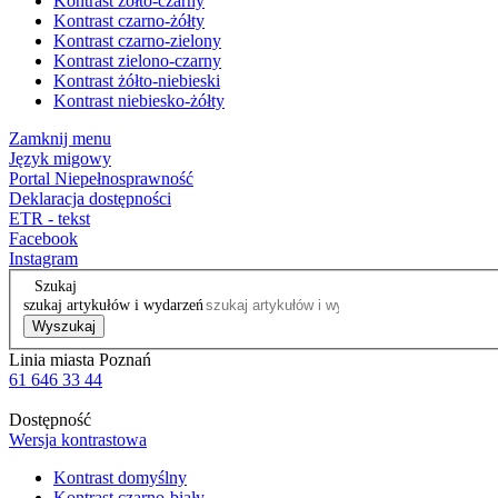
Kontrast żółto-czarny
Kontrast czarno-żółty
Kontrast czarno-zielony
Kontrast zielono-czarny
Kontrast żółto-niebieski
Kontrast niebiesko-żółty
Zamknij menu
Język migowy
Portal Niepełnosprawność
Deklaracja dostępności
ETR - tekst
Facebook
Instagram
Szukaj
szukaj artykułów i wydarzeń
Wyszukaj
Linia miasta Poznań
61 646 33 44
Dostępność
Wersja kontrastowa
Kontrast domyślny
Kontrast czarno-biały