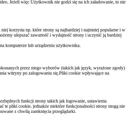
eo. Jeżeli więc Użytkownik nie godzi się na ich załadowanie, to nie
niej korzysta np. które strony są najbardziej i najmniej popularne i w
żemy ulepszać zawartość i wydajność strony i uczynić ją bardziej
 na komputerze lub urządzeniu użytkownika.
dokonanych przez niego wyborów (takich jak język, wyrażone zgody)
wania witryny po zalogowaniu się.Pliki cookie wpływające na
ezbędnych funkcji strony takich jak logowanie, ustawienia
 te pliki cookie, jednakże niektóre funkcjonalności strony mogą nie
suwane z chwilą zamknięcia przeglądarki.