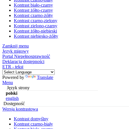
Kontrast biało-czarny
Kontrast żółto-czarny
Kontrast czarno-żółty
Kontrast czarno-zielony
Kontrast zielono-czarny
Kontrast żółto-niebieski
Kontrast niebiesko-żółty
Zamknij menu
Język migowy
Portal Niepełnosprawność
Deklaracja dostępności
ETR - tekst
Powered by
Translate
Menu
Język strony
polski
english
Dostępność
Wersja kontrastowa
Kontrast domyślny
Kontrast czarno-biały