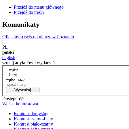
Przejdź do menu głównego
Przejdź do treści
Komunikaty
Oficjalny serwis o kulturze w Poznaniu
|
PL
polski
english
szukaj artykułów i wydarzeń
wpisz
frazę
wpisz frazę
Wyszukaj
Dostępność
Wersja kontrastowa
Kontrast domyślny
Kontrast czarno-biały
Kontrast biało-czarny