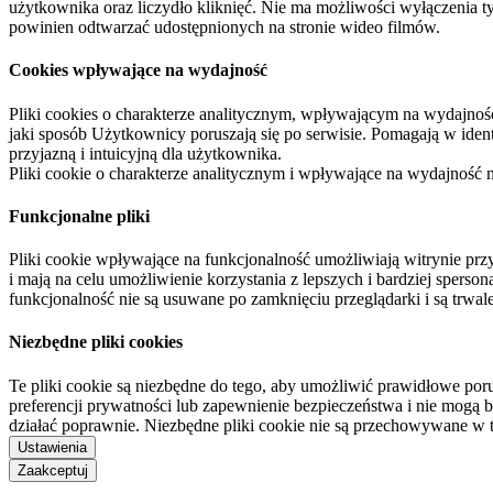
użytkownika oraz liczydło kliknięć. Nie ma możliwości wyłączenia t
powinien odtwarzać udostępnionych na stronie wideo filmów.
Cookies wpływające na wydajność
Pliki cookies o charakterze analitycznym, wpływającym na wydajność zb
jaki sposób Użytkownicy poruszają się po serwisie. Pomagają w ide
przyjazną i intuicyjną dla użytkownika.
Pliki cookie o charakterze analitycznym i wpływające na wydajność
Funkcjonalne pliki
Pliki cookie wpływające na funkcjonalność umożliwiają witrynie p
i mają na celu umożliwienie korzystania z lepszych i bardziej sperso
funkcjonalność nie są usuwane po zamknięciu przeglądarki i są trw
Niezbędne pliki cookies
Te pliki cookie są niezbędne do tego, aby umożliwić prawidłowe poru
preferencji prywatności lub zapewnienie bezpieczeństwa i nie mogą b
działać poprawnie. Niezbędne pliki cookie nie są przechowywane w 
Ustawienia
Zaakceptuj