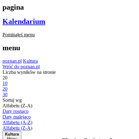
pagina
Kalendarium
Pominąłeś menu
menu
poznan.pl
Kultura
Wróć do poznan.pl
Liczba wyników na stronie
20
10
20
30
Sortuj wg
Alfabetu (Z-A)
Daty rosnąco
Daty malejąco
Alfabetu (A-Z)
Alfabetu (Z-A)
Kultura
Menu