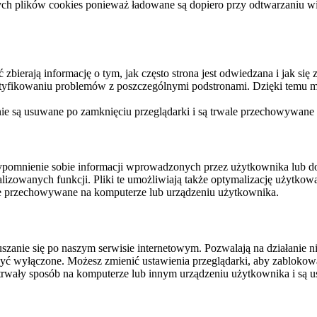
ych plików cookies ponieważ ładowane są dopiero przy odtwarzaniu wid
ierają informację o tym, jak często strona jest odwiedzana i jak się z 
ntyfikowaniu problemów z poszczególnymi podstronami. Dzięki temu mo
 nie są usuwane po zamknięciu przeglądarki i są trwale przechowywane
rzypomnienie sobie informacji wprowadzonych przez użytkownika lub 
nalizowanych funkcji. Pliki te umożliwiają także optymalizację użytko
ale przechowywane na komputerze lub urządzeniu użytkownika.
szanie się po naszym serwisie internetowym. Pozwalają na działanie ni
yć wyłączone. Możesz zmienić ustawienia przeglądarki, aby zablokować
trwały sposób na komputerze lub innym urządzeniu użytkownika i są u