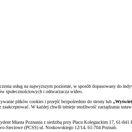
dczenia usług na najwyższym poziomie, w sposób dopasowany do indy
diów społecznościowych i odtwarzacza wideo.
żywanie plików cookies i przejść bezpośrednio do strony lub
„Wyświetl
sz zaakceptować. W każdej chwili istnieje możliwość zarządzania ustaw
ent Miasta Poznania z siedzibą przy Placu Kolegiackim 17, 61-841 P
o-Sieciowe (PCSS) ul. Noskowskiego 12/14, 61-704 Poznań.