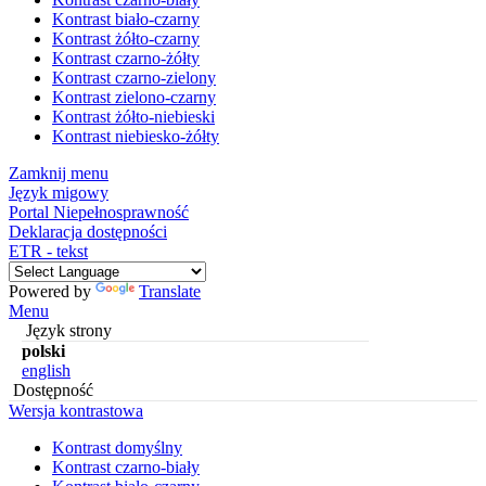
Kontrast biało-czarny
Kontrast żółto-czarny
Kontrast czarno-żółty
Kontrast czarno-zielony
Kontrast zielono-czarny
Kontrast żółto-niebieski
Kontrast niebiesko-żółty
Zamknij menu
Język migowy
Portal Niepełnosprawność
Deklaracja dostępności
ETR - tekst
Powered by
Translate
Menu
Język strony
polski
english
Dostępność
Wersja kontrastowa
Kontrast domyślny
Kontrast czarno-biały