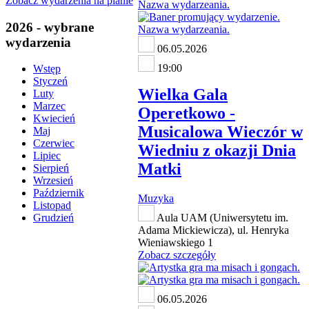
Zobacz wydarzenia na planie
2026 - wybrane
wydarzenia
06.05.2026
19:00
Wstęp
Styczeń
Wielka Gala
Luty
Marzec
Operetkowo -
Kwiecień
Musicalowa Wieczór w
Maj
Czerwiec
Wiedniu z okazji Dnia
Lipiec
Matki
Sierpień
Wrzesień
Październik
Muzyka
Listopad
Aula UAM (Uniwersytetu im.
Grudzień
Adama Mickiewicza), ul. Henryka
Wieniawskiego 1
Zobacz szczegóły
06.05.2026