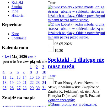
Książki
Teatr
Sztuka
Inne
Historia
Repertuar
Kino
Spektakle
06.05.2026
Kalendarium
19:30
< kwi
Maj 2026
cze >
Spektakl - I dlatego nie
pon
wto
śro
czw
pią
sob
nie
masz męża
1
2
3
4
5
6
7
8
9
10
Teatr
11
12
13
14
15
16
17
18
19
20
21
22
23
24
Teatr Nowy, Scena Nowa im.
Sławy Kwaśniewskiej (wejście od
25
26
27
28
29
30
31
Zaułka K. Feldman), ul. gen. Jana
Henryka Dąbrowskiego 5, Poznań
Znajdź na mapie
Zobacz szczegóły