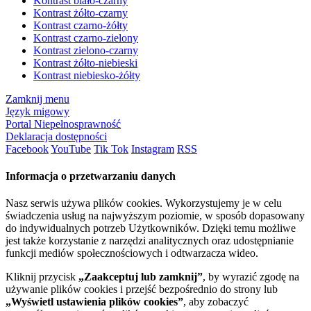
Kontrast biało-czarny
Kontrast żółto-czarny
Kontrast czarno-żółty
Kontrast czarno-zielony
Kontrast zielono-czarny
Kontrast żółto-niebieski
Kontrast niebiesko-żółty
Zamknij menu
Język migowy
Portal Niepełnosprawność
Deklaracja dostępności
Facebook
YouTube
Tik Tok
Instagram
RSS
Informacja o przetwarzaniu danych
Nasz serwis używa plików cookies. Wykorzystujemy je w celu
świadczenia usług na najwyższym poziomie, w sposób dopasowany
do indywidualnych potrzeb Użytkowników. Dzięki temu możliwe
jest także korzystanie z narzędzi analitycznych oraz udostępnianie
funkcji mediów społecznościowych i odtwarzacza wideo.
Kliknij przycisk
„Zaakceptuj lub zamknij”
, by wyrazić zgodę na
używanie plików cookies i przejść bezpośrednio do strony lub
„Wyświetl ustawienia plików cookies”
, aby zobaczyć