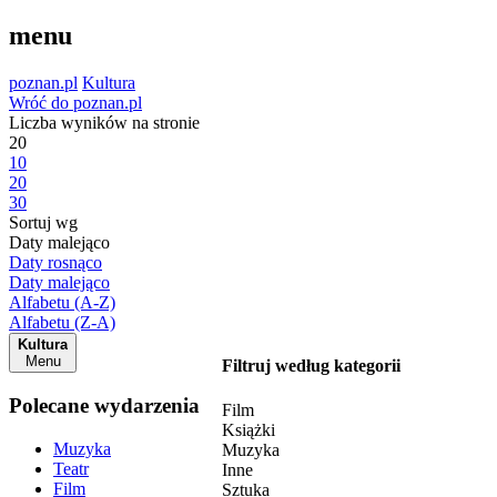
menu
poznan.pl
Kultura
Wróć do poznan.pl
Liczba wyników na stronie
20
10
20
30
Sortuj wg
Daty malejąco
Daty rosnąco
Daty malejąco
Alfabetu (A-Z)
Alfabetu (Z-A)
Kultura
Menu
Filtruj według kategorii
Polecane wydarzenia
Film
Książki
Muzyka
Muzyka
Teatr
Inne
Film
Sztuka