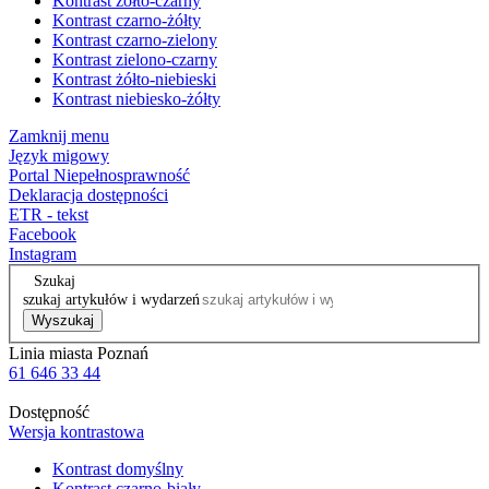
Kontrast żółto-czarny
Kontrast czarno-żółty
Kontrast czarno-zielony
Kontrast zielono-czarny
Kontrast żółto-niebieski
Kontrast niebiesko-żółty
Zamknij menu
Język migowy
Portal Niepełnosprawność
Deklaracja dostępności
ETR - tekst
Facebook
Instagram
Szukaj
szukaj artykułów i wydarzeń
Wyszukaj
Linia miasta Poznań
61 646 33 44
Dostępność
Wersja kontrastowa
Kontrast domyślny
Kontrast czarno-biały