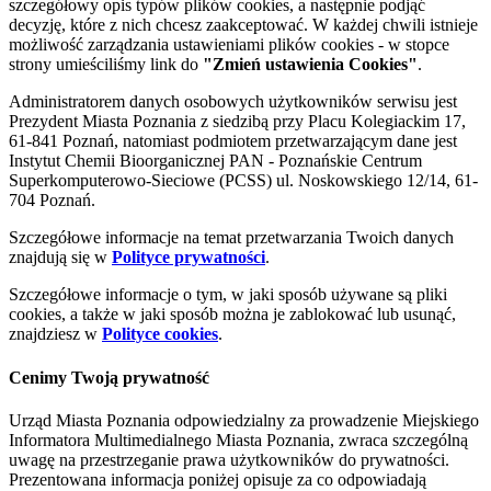
szczegółowy opis typów plików cookies, a następnie podjąć
decyzję, które z nich chcesz zaakceptować. W każdej chwili istnieje
możliwość zarządzania ustawieniami plików cookies - w stopce
strony umieściliśmy link do
"Zmień ustawienia Cookies"
.
Administratorem danych osobowych użytkowników serwisu jest
Prezydent Miasta Poznania z siedzibą przy Placu Kolegiackim 17,
61-841 Poznań, natomiast podmiotem przetwarzającym dane jest
Instytut Chemii Bioorganicznej PAN - Poznańskie Centrum
Superkomputerowo-Sieciowe (PCSS) ul. Noskowskiego 12/14, 61-
704 Poznań.
Szczegółowe informacje na temat przetwarzania Twoich danych
znajdują się w
Polityce prywatności
.
Szczegółowe informacje o tym, w jaki sposób używane są pliki
cookies, a także w jaki sposób można je zablokować lub usunąć,
znajdziesz w
Polityce cookies
.
Cenimy Twoją prywatność
Urząd Miasta Poznania odpowiedzialny za prowadzenie Miejskiego
Informatora Multimedialnego Miasta Poznania, zwraca szczególną
uwagę na przestrzeganie prawa użytkowników do prywatności.
Prezentowana informacja poniżej opisuje za co odpowiadają