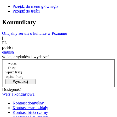
Przejdź do menu głównego
Przejdź do treści
Komunikaty
Oficjalny serwis o kulturze w Poznaniu
|
PL
polski
english
szukaj artykułów i wydarzeń
wpisz
frazę
wpisz frazę
Wyszukaj
Dostępność
Wersja kontrastowa
Kontrast domyślny
Kontrast czarno-biały
Kontrast biało-czarny