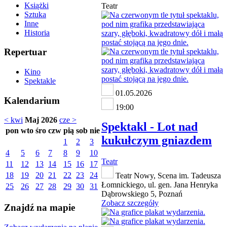
Książki
Teatr
Sztuka
Inne
Historia
Repertuar
Kino
Spektakle
01.05.2026
Kalendarium
19:00
< kwi
Maj 2026
cze >
Spektakl - Lot nad
pon
wto
śro
czw
pią
sob
nie
kukułczym gniazdem
1
2
3
4
5
6
7
8
9
10
Teatr
11
12
13
14
15
16
17
18
19
20
21
22
23
24
Teatr Nowy, Scena im. Tadeusza
Łomnickiego, ul. gen. Jana Henryka
25
26
27
28
29
30
31
Dąbrowskiego 5, Poznań
Zobacz szczegóły
Znajdź na mapie