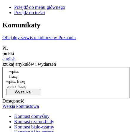
Przejdź do menu głównego
Przejdź do treści
Komunikaty
Oficjalny serwis o kulturze w Poznaniu
|
PL
polski
english
szukaj artykułów i wydarzeń
wpisz
frazę
wpisz frazę
Wyszukaj
Dostępność
Wersja kontrastowa
Kontrast domyślny
Kontrast czarno-biały
Kontrast biało-czarny