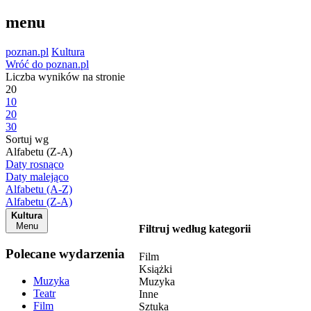
menu
poznan.pl
Kultura
Wróć do poznan.pl
Liczba wyników na stronie
20
10
20
30
Sortuj wg
Alfabetu (Z-A)
Daty rosnąco
Daty malejąco
Alfabetu (A-Z)
Alfabetu (Z-A)
Kultura
Menu
Filtruj według kategorii
Polecane wydarzenia
Film
Książki
Muzyka
Muzyka
Teatr
Inne
Film
Sztuka