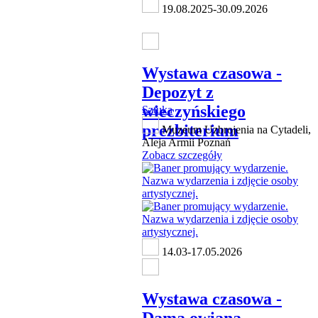
19.08.2025-30.09.2026
Wystawa czasowa -
Depozyt z
wieczyńskiego
Sztuka
prezbiterium
Muzeum Uzbrojenia na Cytadeli,
Aleja Armii Poznań
Zobacz szczegóły
14.03-17.05.2026
Wystawa czasowa -
Dama owiana