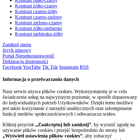
Kontrast biało-czarny
Kontrast żółto-czarny
Kontrast czarno-żółty
Kontrast czarno-zielony
Kontrast zielono-czarny
Kontrast żółto-niebieski
Kontrast niebiesko-żółty
Zamknij menu
Język migowy
Portal Niepełnosprawność
Deklaracja dostępności
Facebook
YouTube
Tik Tok
Instagram
RSS
Informacja o przetwarzaniu danych
Nasz serwis używa plików cookies. Wykorzystujemy je w celu
świadczenia usług na najwyższym poziomie, w sposób dopasowany
do indywidualnych potrzeb Użytkowników. Dzięki temu możliwe
jest także korzystanie z narzędzi analitycznych oraz udostępnianie
funkcji mediów społecznościowych i odtwarzacza wideo.
Kliknij przycisk
„Zaakceptuj lub zamknij”
, by wyrazić zgodę na
używanie plików cookies i przejść bezpośrednio do strony lub
„Wyświetl ustawienia plików cookies”
, aby zobaczyć