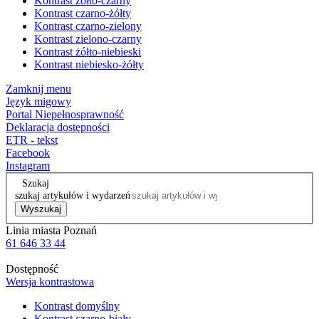
Kontrast żółto-czarny
Kontrast czarno-żółty
Kontrast czarno-zielony
Kontrast zielono-czarny
Kontrast żółto-niebieski
Kontrast niebiesko-żółty
Zamknij menu
Język migowy
Portal Niepełnosprawność
Deklaracja dostępności
ETR - tekst
Facebook
Instagram
Szukaj
szukaj artykułów i wydarzeń
Wyszukaj
Linia miasta Poznań
61 646 33 44
Dostępność
Wersja kontrastowa
Kontrast domyślny
Kontrast czarno-biały