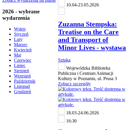
Zobacz wydarzenia na planie
10.04-23.05.2026
2026 - wybrane
wydarzenia
Zuzanna Stempska:
Wstęp
Treatise on the Care
Styczeń
and Transport of
Luty
Marzec
Minor Lives - wystawa
Kwiecień
Maj
Sztuka
Czerwiec
Lipiec
Wojewódzka Biblioteka
Sierpień
Publiczna i Centrum Animacji
Wrzesień
Kultury w Poznaniu, ul. Prusa 3
Październik
Zobacz szczegóły
Listopad
Grudzień
18.03-24.06.2026
16:30