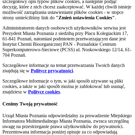
szczegółowy opis typów plików cookies, a następnie podjąć
decyzję, które z nich chcesz zaakceptować. W każdej chwili istnieje
możliwość zarządzania ustawieniami plików cookies - w stopce
strony umieściliśmy link do
"Zmień ustawienia Cookies"
.
Administratorem danych osobowych użytkowników serwisu jest
Prezydent Miasta Poznania z siedzibą przy Placu Kolegiackim 17,
61-841 Poznań, natomiast podmiotem przetwarzającym dane jest
Instytut Chemii Bioorganicznej PAN - Poznańskie Centrum
Superkomputerowo-Sieciowe (PCSS) ul. Noskowskiego 12/14, 61-
704 Poznań.
Szczegółowe informacje na temat przetwarzania Twoich danych
znajdują się w
Polityce prywatności
.
Szczegółowe informacje o tym, w jaki sposób używane są pliki
cookies, a także w jaki sposób można je zablokować lub usunąć,
znajdziesz w
Polityce cookies
.
Cenimy Twoją prywatność
Urząd Miasta Poznania odpowiedzialny za prowadzenie Miejskiego
Informatora Multimedialnego Miasta Poznania, zwraca szczególną
uwagę na przestrzeganie prawa użytkowników do prywatności.
Prezentowana informacja poniżej opisuje za co odpowiadają