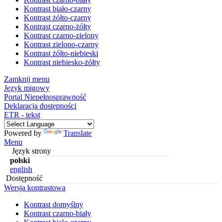
Kontrast biało-czarny
Kontrast żółto-czarny
Kontrast czarno-żółty
Kontrast czarno-zielony
Kontrast zielono-czarny
Kontrast żółto-niebieski
Kontrast niebiesko-żółty
Zamknij menu
Język migowy
Portal Niepełnosprawność
Deklaracja dostępności
ETR - tekst
Powered by
Translate
Menu
Język strony
polski
english
Dostępność
Wersja kontrastowa
Kontrast domyślny
Kontrast czarno-biały