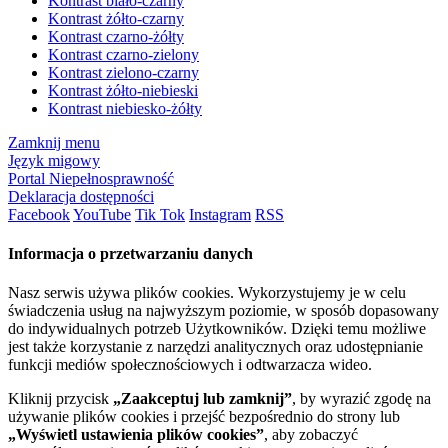
Kontrast biało-czarny
Kontrast żółto-czarny
Kontrast czarno-żółty
Kontrast czarno-zielony
Kontrast zielono-czarny
Kontrast żółto-niebieski
Kontrast niebiesko-żółty
Zamknij menu
Język migowy
Portal Niepełnosprawność
Deklaracja dostępności
Facebook
YouTube
Tik Tok
Instagram
RSS
Informacja o przetwarzaniu danych
Nasz serwis używa plików cookies. Wykorzystujemy je w celu
świadczenia usług na najwyższym poziomie, w sposób dopasowany
do indywidualnych potrzeb Użytkowników. Dzięki temu możliwe
jest także korzystanie z narzędzi analitycznych oraz udostępnianie
funkcji mediów społecznościowych i odtwarzacza wideo.
Kliknij przycisk
„Zaakceptuj lub zamknij”
, by wyrazić zgodę na
używanie plików cookies i przejść bezpośrednio do strony lub
„Wyświetl ustawienia plików cookies”
, aby zobaczyć