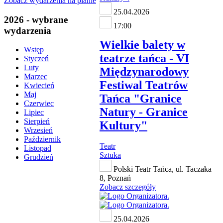
Zobacz wydarzenia na planie
25.04.2026
2026 - wybrane
17:00
wydarzenia
Wielkie balety w
Wstęp
teatrze tańca - VI
Styczeń
Luty
Międzynarodowy
Marzec
Festiwal Teatrów
Kwiecień
Maj
Tańca "Granice
Czerwiec
Natury - Granice
Lipiec
Sierpień
Kultury"
Wrzesień
Październik
Teatr
Listopad
Sztuka
Grudzień
Polski Teatr Tańca, ul. Taczaka
8, Poznań
Zobacz szczegóły
25.04.2026