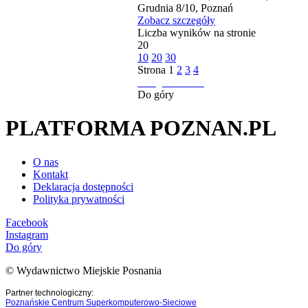
Grudnia 8/10, Poznań
Zobacz szczegóły
Liczba wyników na stronie
20
10
20
30
Strona
1
2
3
4
następna strona
Do góry
PLATFORMA POZNAN.PL
O nas
Kontakt
Deklaracja dostępności
Polityka prywatności
Facebook
Instagram
Do góry
© Wydawnictwo Miejskie Posnania
Partner technologiczny:
Poznańskie Centrum Superkomputerowo-Sieciowe