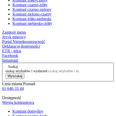
Kontrast żółto-czarny
Kontrast czarno-żółty
Kontrast czarno-zielony
Kontrast zielono-czarny
Kontrast żółto-niebieski
Kontrast niebiesko-żółty
Zamknij menu
Język migowy
Portal Niepełnosprawność
Deklaracja dostępności
ETR - tekst
Facebook
Instagram
Szukaj
szukaj artykułów i wydarzeń
Wyszukaj
Linia miasta Poznań
61 646 33 44
Dostępność
Wersja kontrastowa
Kontrast domyślny
Kontrast czarno-biały