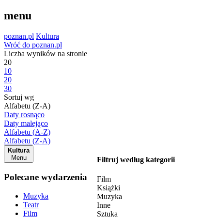
menu
poznan.pl
Kultura
Wróć do poznan.pl
Liczba wyników na stronie
20
10
20
30
Sortuj wg
Alfabetu (Z-A)
Daty rosnąco
Daty malejąco
Alfabetu (A-Z)
Alfabetu (Z-A)
Kultura
Menu
Filtruj według kategorii
Polecane wydarzenia
Film
Książki
Muzyka
Muzyka
Teatr
Inne
Film
Sztuka