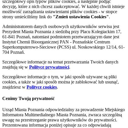
szczegółowy opis typów plików cookies, a następnie podjąć
decyzję, które z nich chcesz zaakceptować. W każdej chwili istnieje
możliwość zarządzania ustawieniami plików cookies - w stopce
strony umieściliśmy link do
"Zmień ustawienia Cookies"
.
Administratorem danych osobowych użytkowników serwisu jest
Prezydent Miasta Poznania z siedzibą przy Placu Kolegiackim 17,
61-841 Poznań, natomiast podmiotem przetwarzającym dane jest
Instytut Chemii Bioorganicznej PAN - Poznańskie Centrum
Superkomputerowo-Sieciowe (PCSS) ul. Noskowskiego 12/14, 61-
704 Poznań.
Szczegółowe informacje na temat przetwarzania Twoich danych
znajdują się w
Polityce prywatności
.
Szczegółowe informacje o tym, w jaki sposób używane są pliki
cookies, a także w jaki sposób można je zablokować lub usunąć,
znajdziesz w
Polityce cookies
.
Cenimy Twoją prywatność
Urząd Miasta Poznania odpowiedzialny za prowadzenie Miejskiego
Informatora Multimedialnego Miasta Poznania, zwraca szczególną
uwagę na przestrzeganie prawa użytkowników do prywatności.
Prezentowana informacja poniżej opisuje za co odpowiadają