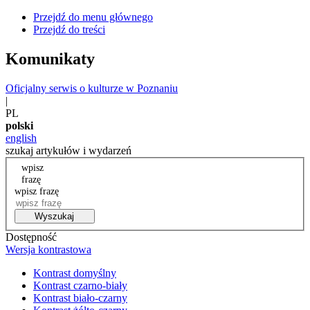
Przejdź do menu głównego
Przejdź do treści
Komunikaty
Oficjalny serwis o kulturze w Poznaniu
|
PL
polski
english
szukaj artykułów i wydarzeń
wpisz
frazę
wpisz frazę
Wyszukaj
Dostępność
Wersja kontrastowa
Kontrast domyślny
Kontrast czarno-biały
Kontrast biało-czarny