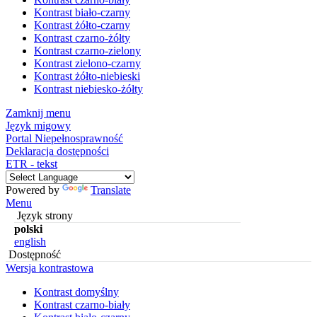
Kontrast biało-czarny
Kontrast żółto-czarny
Kontrast czarno-żółty
Kontrast czarno-zielony
Kontrast zielono-czarny
Kontrast żółto-niebieski
Kontrast niebiesko-żółty
Zamknij menu
Język migowy
Portal Niepełnosprawność
Deklaracja dostępności
ETR - tekst
Powered by
Translate
Menu
Język strony
polski
english
Dostępność
Wersja kontrastowa
Kontrast domyślny
Kontrast czarno-biały